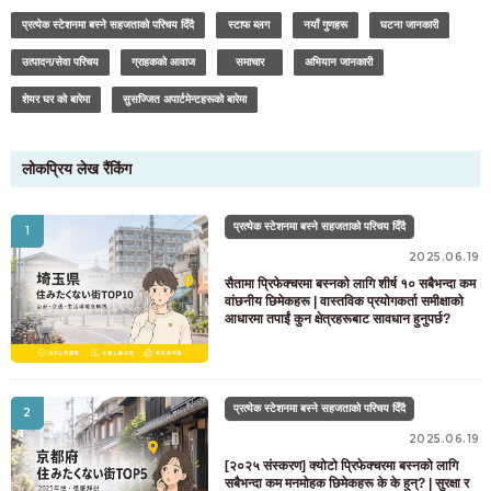
प्रत्येक स्टेशनमा बस्ने सहजताको परिचय दिँदै
स्टाफ ब्लग
नयाँ गुणहरू
घटना जानकारी
उत्पादन/सेवा परिचय
ग्राहकको आवाज
समाचार
अभियान जानकारी
शेयर घर को बारेमा
सुसज्जित अपार्टमेन्टहरूको बारेमा
लोकप्रिय लेख रैंकिंग
कोठा खोज्ने ग्राहकहरूको लागि
03-6712-4346
प्रत्येक स्टेशनमा बस्ने सहजताको परिचय दिँदै
1
बस्न चाहनेहरू र बासिन्दाहरूको लागि मात्र
03-6712-4344
2025.06.19
सैतामा प्रिफेक्चरमा बस्नको लागि शीर्ष १० सबैभन्दा कम
वांछनीय छिमेकहरू | वास्तविक प्रयोगकर्ता समीक्षाको
आधारमा तपाईं कुन क्षेत्रहरूबाट सावधान हुनुपर्छ?
प्रत्येक स्टेशनमा बस्ने सहजताको परिचय दिँदै
2
2025.06.19
[२०२५ संस्करण] क्योटो प्रिफेक्चरमा बस्नको लागि
सबैभन्दा कम मनमोहक छिमेकहरू के के हुन्? | सुरक्षा र