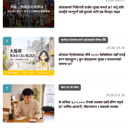
2025.08.07
ओसाकाको निशिनारी वार्डमा सुरक्षा कस्तो छ? सर्नु अघि
तपाईंले जान्नुपर्ने सबै कुराको लागि एक विस्तृत गाइड
प्रत्येक स्टेशनमा बस्ने सहजताको परिचय दिँदै
6
2025.06.16
ओसाका प्रिफेक्चरका शीर्ष २०२५ छिमेकीहरू जहाँ तपाईं
बस्न चाहनुहुन्न | कुन क्षेत्रहरूमा सुरक्षा र वातावरणको
समस्या छ?
शेयर घर को बारेमा
7
2025.03.25
के मासिक ३,००,००० येनको तलबमा एक्लै बाँच्न गाह्रो
छ? वार्षिक आम्दानी, जीवनयापन र बचतको व्याख्या