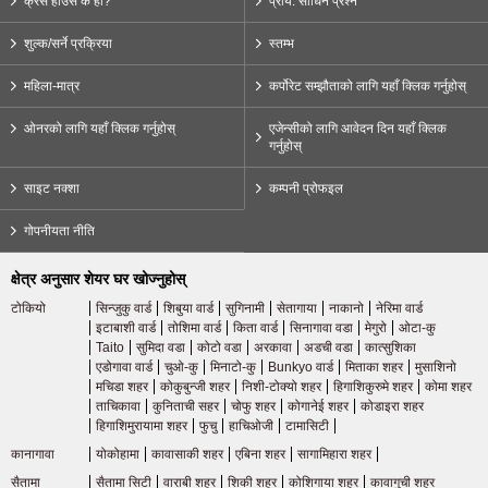
क्रस हाउस के हो?
प्राय: सोधिने प्रश्न
शुल्क/सर्ने प्रक्रिया
स्तम्भ
महिला-मात्र
कर्पोरेट सम्झौताको लागि यहाँ क्लिक गर्नुहोस्
ओनरको लागि यहाँ क्लिक गर्नुहोस्
एजेन्सीको लागि आवेदन दिन यहाँ क्लिक
गर्नुहोस्
साइट नक्शा
कम्पनी प्रोफइल
गोपनीयता नीति
क्षेत्र अनुसार शेयर घर खोज्नुहोस्
टोकियो
सिन्जुकु वार्ड
शिबुया वार्ड
सुगिनामी
सेतागाया
नाकानो
नेरिमा वार्ड
इटाबाशी वार्ड
तोशिमा वार्ड
किता वार्ड
सिनागावा वडा
मेगुरो
ओटा-कु
Taito
सुमिदा वडा
कोटो वडा
अरकावा
अडची वडा
कात्सुशिका
एडोगावा वार्ड
चुओ-कु
मिनाटो-कु
Bunkyo वार्ड
मिताका शहर
मुसाशिनो
मचिडा शहर
कोकुबुन्जी शहर
निशी-टोक्यो शहर
हिगाशिकुरुमे शहर
कोमा शहर
ताचिकावा
कुनिताची सहर
चोफु शहर
कोगानेई शहर
कोडाइरा शहर
हिगाशिमुरायामा शहर
फुचु
हाचिओजी
टामासिटी
कानागावा
योकोहामा
कावासाकी शहर
एबिना शहर
सागामिहारा शहर
सैतामा
सैतामा सिटी
वाराबी शहर
शिकी शहर
कोशिगाया शहर
कावागुची शहर