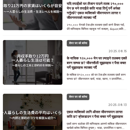
यदि तपाईंको घर लैजान पाउने तलब २१०,०००
येन छ भने तपाईंले कति भाडा तिर्नु पर्ने अपेक्षा
गर्नुपर्छ? एकल व्यक्तिको जीवनयापन लागत र
जीवनस्तरको व्याख्या गर्दै
२१०,००० येनको टेक-होम तलबमा एक्लै बस्ने विचार गर्दा,
धेरै मानिसहरू चिन्तित महसुस गर्न सक्छन्, &quot;कति
भाडा स्वीकार्य छ?&quot;, &quot;के ७०,००० येन ध
शेयर घर को बारेमा
2025.08.15
के मासिक १२०,००० येन घर ल्याइने तलबमा एक्लै
बस्न सम्भव छ? जीवनशैली सुझावहरू र पैसा बचत
गर्ने सुझावहरू व्याख्या गर्दै
के मासिक ¥१२०,००० को घर टेक-होम तलबमा एक्लै बस्न
सम्भव छ? जीवनयापन खर्च, भाडा, खाना, र उपयोगिता
बिलहरू सहित सीमित आम्दानी व्यवस्थापन गर्न चतुरता र
योज
शेयर घर को बारेमा
2025.08.13
एकल व्यक्तिको लागि औसत जीवनयापन लागत
कति छ? ब्रेकडाउन र पैसा बचत गर्ने सुझावहरू
एक्लै बस्न थालेका धेरै मानिसहरू आफ्नो मासिक जीवनयापन
खर्चको बारेमा चिन्तित हुन्छन्। भाडा, उपयोगिता र खाना