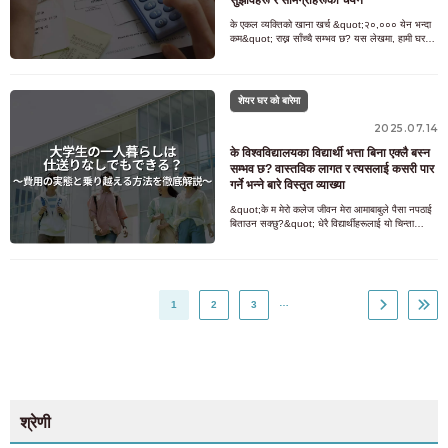
के एकल व्यक्तिको खाना खर्च &quot;२०,००० येन भन्दा
कम&quot; राख्न साँच्चै सम्भव छ? यस लेखमा, हामी घरमा
खाना पकाउने, सामग्रीहरू छनौट गर्ने सुझावहरू, र व
शेयर घर को बारेमा
2025.07.14
के विश्वविद्यालयका विद्यार्थी भत्ता बिना एक्लै बस्न
सम्भव छ? वास्तविक लागत र त्यसलाई कसरी पार
गर्ने भन्ने बारे विस्तृत व्याख्या
&quot;के म मेरो कलेज जीवन मेरा आमाबाबुले पैसा नपठाई
बिताउन सक्छु?&quot; धेरै विद्यार्थीहरूलाई यो चिन्ता
हुन्छ। आफ्ना आमाबाबुबाट पैसा नपठाई एक्लै बस्नु
…
1
2
3
श्रेणी