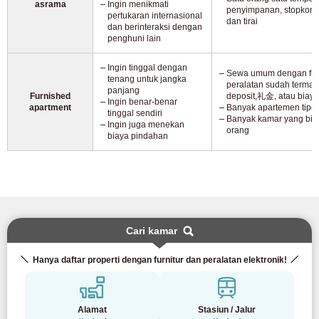
asrama
Ingin menikmati
penyimpanan, stopkonta
pertukaran internasional
dan tirai
dan berinteraksi dengan
penghuni lain
Ingin tinggal dengan
Sewa umum dengan furn
tenang untuk jangka
peralatan sudah termas
panjang
Furnished
deposit,礼金, atau biay
Ingin benar-benar
apartment
Banyak apartemen tipe
tinggal sendiri
Banyak kamar yang bisa
Ingin juga menekan
orang
biaya pindahan
Cari kamar
Hanya daftar properti dengan furnitur dan peralatan elektronik!
Alamat
Stasiun / Jalur