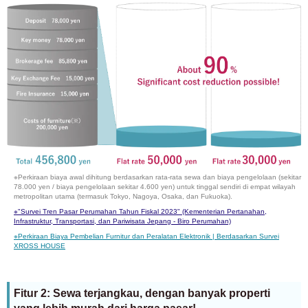
※Perkiraan biaya awal dihitung berdasarkan rata-rata sewa dan biaya pengelolaan (sekitar
78.000 yen / biaya pengelolaan sekitar 4.600 yen) untuk tinggal sendiri di empat wilayah
metropolitan utama (termasuk Tokyo, Nagoya, Osaka, dan Fukuoka).
※
"Survei Tren Pasar Perumahan Tahun Fiskal 2023" (Kementerian Pertanahan,
Infrastruktur, Transportasi, dan Pariwisata Jepang - Biro Perumahan)
※
Perkiraan Biaya Pembelian Furnitur dan Peralatan Elektronik | Berdasarkan Survei
XROSS HOUSE
Fitur 2: Sewa terjangkau, dengan banyak properti