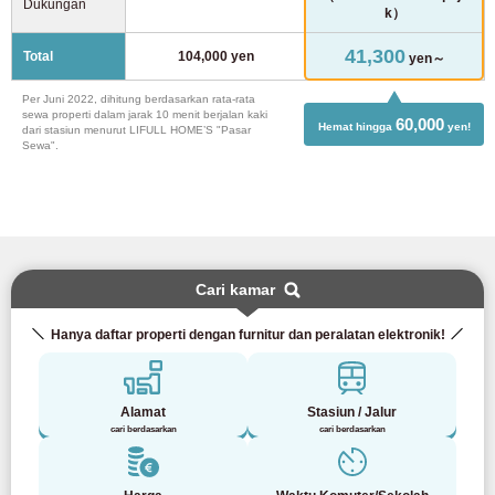
Dukungan
k）
41,300
Total
104,000 yen
yen～
Per Juni 2022, dihitung berdasarkan rata-rata
sewa properti dalam jarak 10 menit berjalan kaki
60,000
Hemat hingga
yen!
dari stasiun menurut LIFULL HOME’S "Pasar
Sewa".
Cari kamar
Hanya daftar properti dengan furnitur dan peralatan elektronik!
Alamat
Stasiun / Jalur
cari berdasarkan
cari berdasarkan