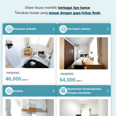
Share house memiliki
berbagai tipe kamar
.
Temukan hunian yang
sesuai dengan gaya hidup Anda
.
Ruangan pribadi
setengah swasta
menyewa
menyewa
46,000
54,000
yen～
yen～
Apartemen berperabotan
asrama
dengan peralatan