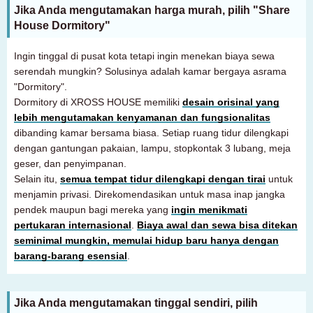
Jika Anda mengutamakan harga murah, pilih "Share
House Dormitory"
Ingin tinggal di pusat kota tetapi ingin menekan biaya sewa
serendah mungkin? Solusinya adalah kamar bergaya asrama
"Dormitory".
Dormitory di XROSS HOUSE memiliki
desain orisinal yang
lebih mengutamakan kenyamanan dan fungsionalitas
dibanding kamar bersama biasa. Setiap ruang tidur dilengkapi
dengan gantungan pakaian, lampu, stopkontak 3 lubang, meja
geser, dan penyimpanan.
Selain itu,
semua tempat tidur dilengkapi dengan tirai
untuk
menjamin privasi. Direkomendasikan untuk masa inap jangka
pendek maupun bagi mereka yang
ingin menikmati
pertukaran internasional
.
Biaya awal dan sewa bisa ditekan
seminimal mungkin, memulai hidup baru hanya dengan
barang-barang esensial
.
Untuk pelanggan yang mencari kamar
03-6712-4346
Jika Anda mengutamakan tinggal sendiri, pilih