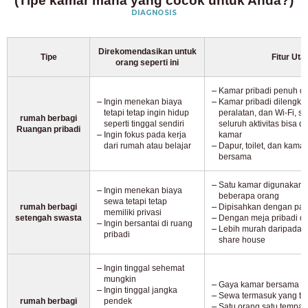
(Tipe kamar mana yang cocok untuk Anda?)
DIAGNOSIS
Direkomendasikan untuk
Tipe
Fitur Ut
orang seperti ini
Kamar pribadi penuh d
Ingin menekan biaya
Kamar pribadi dilengkap
tetapi tetap ingin hidup
peralatan, dan Wi-Fi, s
rumah berbagi
seperti tinggal sendiri
seluruh aktivitas bisa d
Ruangan pribadi
Ingin fokus pada kerja
kamar
dari rumah atau belajar
Dapur, toilet, dan kam
bersama
Satu kamar digunakan 
Ingin menekan biaya
beberapa orang
sewa tetapi tetap
rumah berbagi
Dipisahkan dengan parti
memiliki privasi
setengah swasta
Dengan meja pribadi d
Ingin bersantai di ruang
Lebih murah daripada k
pribadi
share house
Ingin tinggal sehemat
mungkin
Gaya kamar bersama
Ingin tinggal jangka
Sewa termasuk yang te
rumah berbagi
pendek
Satu orang satu tempat