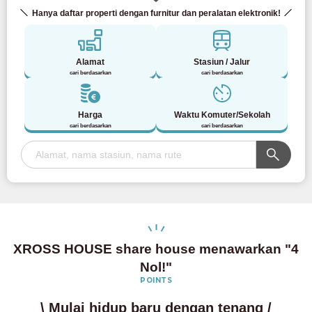
Hanya daftar properti dengan furnitur dan peralatan elektronik!
Alamat
Stasiun / Jalur
cari berdasarkan
cari berdasarkan
Harga
Waktu Komuter/Sekolah
cari berdasarkan
cari berdasarkan
XROSS HOUSE share house menawarkan "4
Nol!"
POINTS
\ Mulai hidup baru dengan tenang /