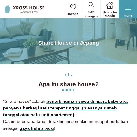
Cari
Dành cho
favorit
menu
cư dân
ruangan
Share House di Jepang
Apa itu share house?
ABOUT
“Share house” adalah
bentuk hunian sewa di mana beberapa
penyewa berbagi satu tempat tinggal (biasanya rumah
tunggal atau satu unit apartemen)
.
Dalam beberapa tahun terakhir, ini semakin mendapat perhatian
sebagai
gaya hidup baru
!