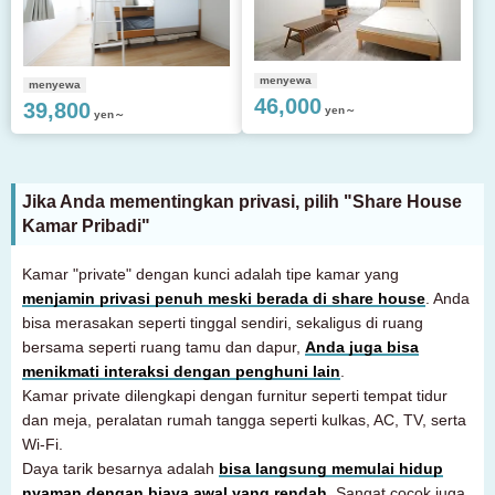
menyewa
menyewa
46,000
39,800
yen～
yen～
Jika Anda mementingkan privasi, pilih "Share House
Kamar Pribadi"
Kamar "private" dengan kunci adalah tipe kamar yang
menjamin privasi penuh meski berada di share house
. Anda
bisa merasakan seperti tinggal sendiri, sekaligus di ruang
bersama seperti ruang tamu dan dapur,
Anda juga bisa
menikmati interaksi dengan penghuni lain
.
Kamar private dilengkapi dengan furnitur seperti tempat tidur
dan meja, peralatan rumah tangga seperti kulkas, AC, TV, serta
Wi-Fi.
Daya tarik besarnya adalah
bisa langsung memulai hidup
nyaman dengan biaya awal yang rendah
. Sangat cocok juga