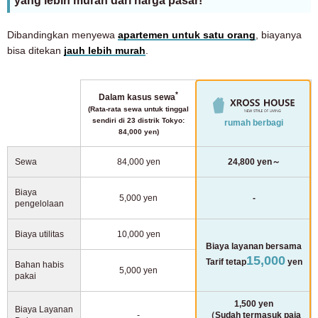
yang lebih murah dari harga pasar!
Dibandingkan menyewa
apartemen untuk satu orang
, biayanya
bisa ditekan
jauh lebih murah
.
*
Dalam kasus sewa
(Rata-rata sewa untuk tinggal
sendiri di 23 distrik Tokyo:
rumah berbagi
84,000 yen)
Sewa
84,000 yen
24,800 yen～
Biaya
5,000 yen
-
pengelolaan
Biaya utilitas
10,000 yen
Biaya layanan bersama
15,000
Tarif tetap
yen
Bahan habis
5,000 yen
pakai
1,500 yen
Biaya Layanan
-
（Sudah termasuk paja