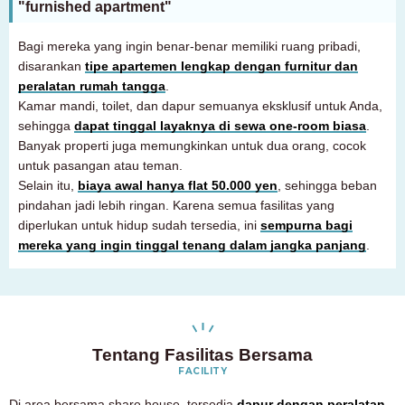
"furnished apartment"
Hanya untuk calon penghuni dan penghuni
03-6712-4344
Bagi mereka yang ingin benar-benar memiliki ruang pribadi,
disarankan
tipe apartemen lengkap dengan furnitur dan
peralatan rumah tangga
.
Kamar mandi, toilet, dan dapur semuanya eksklusif untuk Anda,
sehingga
dapat tinggal layaknya di sewa one-room biasa
.
Banyak properti juga memungkinkan untuk dua orang, cocok
untuk pasangan atau teman.
Selain itu,
biaya awal hanya flat 50.000 yen
, sehingga beban
pindahan jadi lebih ringan. Karena semua fasilitas yang
diperlukan untuk hidup sudah tersedia, ini
sempurna bagi
mereka yang ingin tinggal tenang dalam jangka panjang
.
Tentang Fasilitas Bersama
FACILITY
Di area bersama share house, tersedia
dapur dengan peralatan