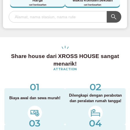
Harga
Waktu Komuter/Sekolah
cari berdasarkan
cari berdasarkan
Share house dari XROSS HOUSE sangat
menarik!
ATTRACTION
01
02
Dilengkapi dengan perabotan
Biaya awal dan sewa murah!
dan peralatan rumah tangga!
03
04