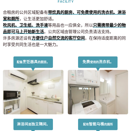
FACILITY
合租房的公共区域配备有
带炊具的厨房、可免费使用的洗衣机、淋浴
室和厕所
，让生活更加舒适。
吹风机、卫生纸、洗手液
等用品也一应俱全，所以
只需携带最少的物
品即可马上开始新生活
。公共区域由管理公司负责清洁支持。
许多房源还设有
方便住户自然交流的客厅空间
，在保持适度距离的同
时享受共同生活也是一大魅力。
烹饪器具
免费
洗衣机
配备
的厨房。
使用的
。
淋浴间
独立隔间
智能马桶
是
。
配有
的厕所