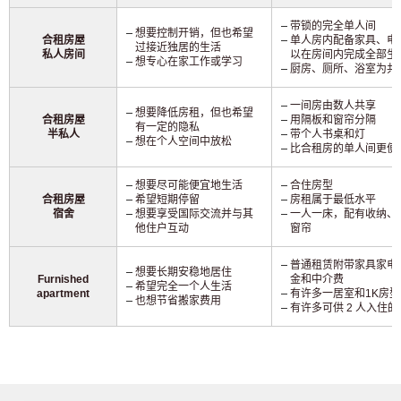
带锁的完全单人间
想要控制开销，但也希望
合租房屋
单人房内配备家具、电器
过接近独居的生活
私人房间
以在房间内完成全部生
想专心在家工作或学习
厨房、厕所、浴室为共
一间房由数人共享
想要降低房租，但也希望
合租房屋
用隔板和窗帘分隔
有一定的隐私
半私人
带个人书桌和灯
想在个人空间中放松
比合租房的单人间更便
想要尽可能便宜地生活
合住房型
合租房屋
希望短期停留
房租属于最低水平
宿舍
想要享受国际交流并与其
一人一床，配有收纳、
他住户互动
窗帘
普通租赁附带家具家电
想要长期安稳地居住
Furnished
金和中介费
希望完全一个人生活
apartment
有许多一居室和1K房型
也想节省搬家费用
有许多可供 2 人入住