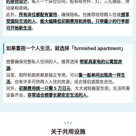
的原创设计
。每人一个床位空间，配有晾衣杆、灯、三孔插座、滑
动桌和收纳。
此外，
所有床位都配有窗帘
，确保隐私。也推荐给短期入住或
想享
受国际交流的人
。
能大幅降低初期费用和房租，只带最少的行李即
可开始新生活
。
如果重视一个人生活，就选择「furnished apartment」
想要确保完整私人空间的人，推荐选择
带家具家电的公寓型房
源
。
浴室、厕所和厨房都是独立专用，可以
像一般单间出租房一样生
活
。也有许多可供两人入住的房源，适合情侣或朋友合住。
另外，
初期费用统一只需 5 万日元
，大大减轻搬家负担。生活所需
设备齐全，
非常适合想要长期安定生活的人
。
关于共用设施