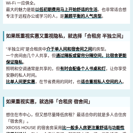
Wi-Fi 一应俱全。
最大的魅力是能
以低初期费用马上开始舒适的生活
。也非常适合想
专注于远程办公或学习的人，是
兼顾平衡的人气房型
。
如果既重视实惠又重视隐私，就选择「合租房 半独立间」
“半独立间”是合租房中
介于单人间和宿舍间之间
的房型。
一个房间由几个人共享，但
通过隔板或窗帘分隔空间，比宿舍更能
保证隐私
。
照明和空调通常是共享的，但
有时会配备个人书桌和灯
，让你享受
安静的私人时间。
比单人间更实惠
，在节省费用的同时，也
适合重视私人空间的人
。
如果重视实惠，就选择「合租房 宿舍间」
想住在市中心，但又想尽量降低房租？最适合你的就是多人合住房
「宿舍房」。
XROSS HOUSE 的宿舍房采用
比一般多人房更注重舒适与功能性