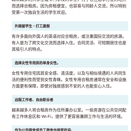
而选择合租房。因为房租便宜，也容易与同龄人交流，所以特别
受第一次独自生活的学生欢迎。
外国留学生・打工度假
有许多面向外国人的英语对应合租房，或注重国际交流的房源。
有人是为了跨文化交流而选择入住。合同灵活、可短期居住也是
其吸引人的特点。
选择女性专用房的单身女性。
女性专用住宅因其安全感、清洁度，以及与相似境遇的人共同生
活的便利性而受到女性青睐。女性专用合租房通常在安全和设施
方面更有保障，即使对独居感到不安的人也能安心入住。
远程工作者、自由职业者
越来越多人将合租房作为住所兼办公室。一些房源在公共空间配
有工作休息区和 Wi-Fi，提供了更容易兼顾工作与生活的环境。
作为公司宿舍或员工宿舍也很受欢迎。