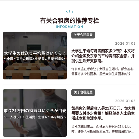
有关合租房的推荐专栏
INFORMATION
关于合租房屋
2026.01.08
大学生平均每月寄回家多少钱？本文将
介绍全国及东京的平均寄回家金额，并
提供生活开支指南。
许多家庭在考虑让子女独自生活时，都会担心
需要寄多少钱回家。虽然大学生寄回家的钱有
一个平均数额，但实际所需金额会因居住地、
是否需要支付房租以及生活方式等因素而有很
大差异。许多人会担心：“5万日元是不是太少
关于合租房屋
了？”或者“一个人生活要花多少钱？”本文将解
释大学生寄回家的平均金额和实际生活成本，
2026.01.08
并提供一些关于
如果你的税后收入是21万日元，你大概
需要支付多少房租？解释单身人士的生
活成本和生活水平。
当考虑独自生活，而税后月薪只有21万日元
时，许多人可能会感到焦虑，并提出诸如“多少
房租才算合理？”、“7万日元是不是太贵了？”、