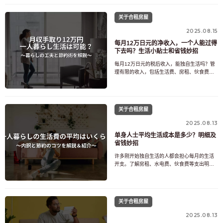
“我能存下钱吗？”之类的问题。事实上，如果房
租设定不当，人们很容易发现自己入不敷出，
关于合租房屋
每个月都捉襟见肘。另一方面，如果能合理分
配房租和固定支出，完全有可能在21万日元的
2025.08.15
税后月
每月12万日元的净收入，一个人能过得
下去吗？生活小贴士和省钱妙招
每月12万日元的税后收入，能独自生活吗？管
理有限的收入，包括生活费、房租、伙食费和
水电费，需要智慧和规划。房租，尤其是在城
市地区，可能是个沉重的负担，很容易导致生
活开支失衡。但是，只要重新评估你的居住区
域、生活安排和支出重点，12万日元的税后收
关于合租房屋
入完全可以让你过上舒适的生活。本文将探讨
税后收入12万日
2025.08.13
单身人士平均生活成本是多少？明细及
省钱妙招
许多刚开始独自生活的人都会担心每月的生活
开支。了解房租、水电费、伙食费等支出明
细，是轻松管理家庭财务的第一步。本文将用
数据解释全国平均生活成本，并介绍一些降低
成本的技巧。我们还提供了城乡差异的详细信
息，以及固定成本和变动成本的估算金额，即
关于合租房屋
使您是第一次独自生活，也能安心规划。此
外，我们还会介绍一些配备
2025.08.13