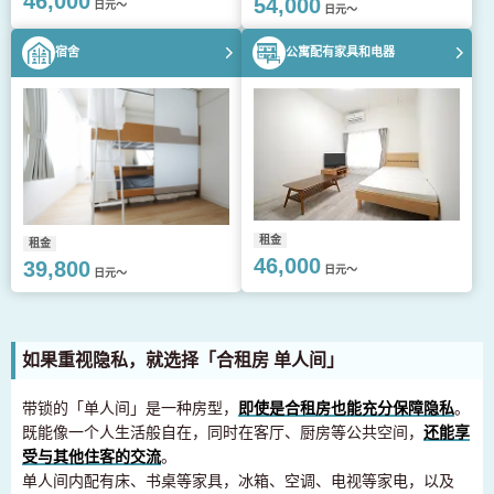
46,000
54,000
日元～
日元～
宿舍
公寓配有家具和电器
租金
租金
46,000
39,800
日元～
日元～
如果重视隐私，就选择「合租房 单人间」
带锁的「单人间」是一种房型，
即使是合租房也能充分保障隐私
。
既能像一个人生活般自在，同时在客厅、厨房等公共空间，
还能享
受与其他住客的交流
。
单人间内配有床、书桌等家具，冰箱、空调、电视等家电，以及