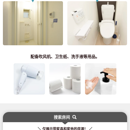
配备吹风机、卫生纸、洗手液等用品。
搜索房间
致寻找房间的顾客
03-6712-4346
仅展示带家具和家电的房源！