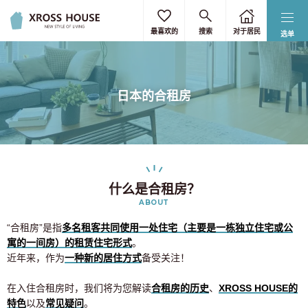
最喜欢的
搜索
对于居民
选单
日本的合租房
什么是合租房？
ABOUT
“合租房”是指
多名租客共同使用一处住宅（主要是一栋独立住宅或公
寓的一间房）的租赁住宅形式
。
近年来，作为
一种新的居住方式
备受关注！
在入住合租房时，我们将为您解读
合租房的历史
、
XROSS HOUSE的
特色
以及
常见疑问
。