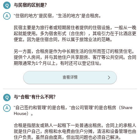
与民宿的区别是？
Q
“住宿的地方”是民宿，“生活的地方”是合租房。
A
民宿主要是为旅行者或短期居住者提供的住宿设施，一般从一晚
起就能使用。多为宿舍形式（合住房），其吸引力在于比酒店更
便宜。因为是住宿合同，所以属于旅馆业法的范畴。
另一方面，合租房是作为中长期生活的住所而签订的租赁住宅。
提供个人房间，并与其他住户共享厨房、客厅等公共空间。合同
期限通常为1个月以上，有时还可以登记住址。
查看详情
与“合租”有什么不同？
Q
“自己签约和管理”的是合租，“由公司管理”的是合租房（Share
A
House）。
合租是指朋友或熟人一起租下一处普通出租房。合同上的承租人
就是住户自己，房租和水电费由住户分摊，清洁和设备管理也由
住户负责。虽然自由度高，但出现问题也必须自己解决。