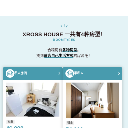
XROSS HOUSE 一共有4种房型！
ROOMTYPES
合租房有
各种房型
。
找到
适合自己生活方式
的房源吧！
私人房间
半私人
租金
租金