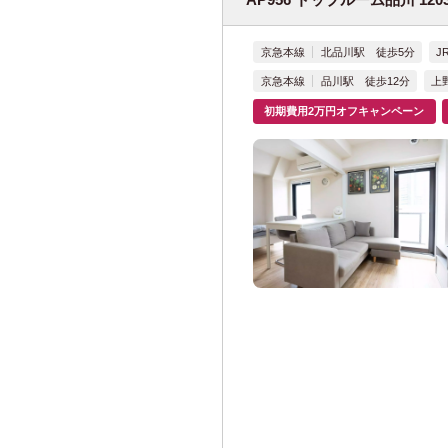
上野東京ライン
京急本線
北品川駅 徒歩5分
J
JR常磐線
(32)
京急本線
品川駅 徒歩12分
上
初期費用2万円オフキャンペーン
JR京浜東北線
(
赤羽駅
(6)
桜木町駅
(
東神奈川駅
日暮里駅
(
川口駅
(3)
蒲田駅
(5)
JR京葉線
(8)