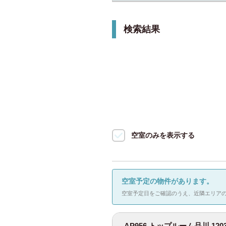
展開し、高速インターネット完備。品川
JR山手線
(92)
中部
検索結果
特徴タグ
品川駅
(2)
愛知県
(52)
設備
恵比寿駅
(
2人入居可
近畿
新大久保駅
駐輪場（自転車
大塚駅
(7)
奈良県
(1)
日暮里駅
(
京都府
(9)
高輪ゲート
空室のみを表示する
(1)
大阪府
(165)
JR中央・総武線
兵庫県
(5)
空室予定の物件があります。
JR埼京線
(37)
空室予定日をご確認のうえ、近隣エリア
九州
JR湘南新宿ライ
福岡県
(118)
AP956 トップルーム品川 120