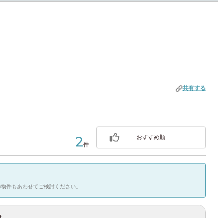
でスマートかつ快適な都心ライフを実現します。
OK（通常37日前）
大崎駅
(5)
五反田駅
(7)
4)
原宿駅
(1)
代々木駅
(2)
WiFi（無料）
(7)
高田馬場駅
(16)
目白駅
(14)
）
駐輪場（原付）
共有する
巣鴨駅
(7)
駒込駅
(1)
2)
鶯谷駅
(1)
上野駅
(12)
ウェイ駅
2
おすすめ順
件
(210)
の物件もあわせてご検討ください。
ン
(24)
3