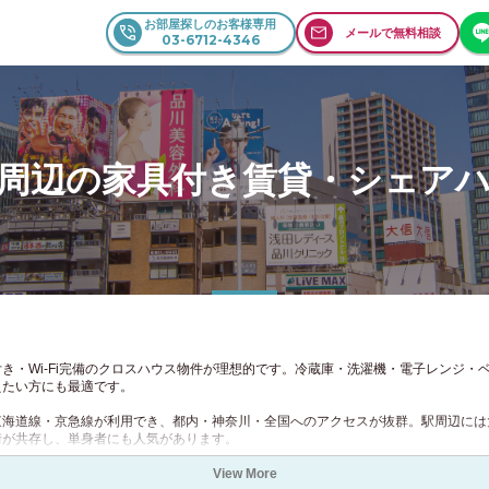
お部屋探しのお客様専用
メールで無料相談
03-6712-4346
通勤・通学時間を選択
駅・路線を選択
詳細条件を選択
住所を選択
住所を選択
ご入力ください。
込む
東京23
できます。
下限なし
上限なし
0円
90円
周辺の家具付き賃貸・シェア
.50円
80円
0円
70円
.50円
60円
0円
5.50円
女性専用物件を除外
乗換回数
.50円
50円
大阪
愛知
京都
0円
4.50円
0円
40円
兵庫
福岡
北海道
ャンペーン
初期費用0円キャンペーン
き・Wi-Fi完備のクロスハウス物件が理想的です。冷蔵庫・洗濯機・電子レンジ・
0円
3.50円
えたい方にも最適です。
決定する
クリア
オフキャンペーン
初期費用半額キャンペーン
0円
30円
駅を追加する
東海道線・京急線が利用でき、都内・神奈川・全国へのアクセスが抜群。駅周辺には
礼金0円
街が共存し、単身者にも人気があります。
View More
、短期滞在や転勤にも便利。シェアハウスでは、異業種の入居者と交流を楽しめます
期間限定！入居日の52日前から申込み