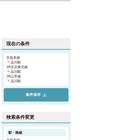
目黒駅
(5)
新宿駅
(4)
現在の条件
池袋駅
(7)
西日暮里駅
(3)
京急本線
┗ 品川駅
JR京浜東北線
御徒町駅
(1)
┗ 品川駅
JR山手線
┗ 品川駅
条件保存
検索条件変更
駅・路線