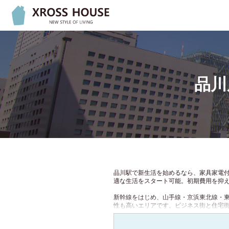
通勤・通学の最寄り駅を
キーワードで絞り
3駅まで指定することが
駅から探す
北海道
3
品川
目的駅
3
北海道
(1)
4
性別
4
関東
路線から探す
5
女性専用物件
所要時間
5
東京都
(1022)
関東
6
キャンペーン
7
家賃1か月0円キ
神奈川県
(167)
品川駅で新生活を始めるなら、家具家電付
8
適な生活をスタート可能。初期費用を抑
初期費用2万円
9
埼玉県
(51)
関東
新幹線をはじめ、山手線・京浜東北線・
敷金0円
性も高いエリアです。ビジネス街と住宅
千葉県
(71)
JR東日本
クロスハウスの家具家電付きアパートは
仲介手数料0円