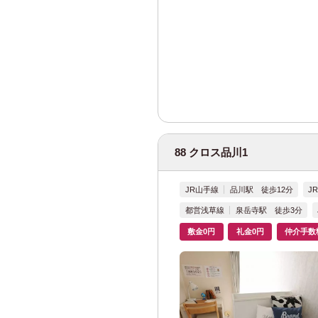
JR横浜線
(28)
JR南武線
(40)
JR横須賀線
(12
JR東北本線
(4)
JR高崎線
(2)
88 クロス品川1
JR東海道本線
(
JR山手線
品川駅 徒歩12分
J
宇都宮線
(7)
都営浅草線
泉岳寺駅 徒歩3分
敷金0円
礼金0円
仲介手数
JR武蔵野線
(9)
JR青梅線
(2)
JR八高線
(1)