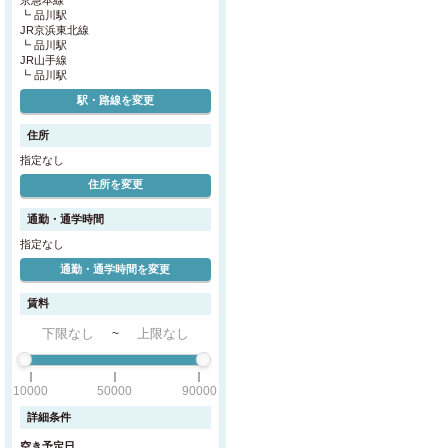
京急本線
┗ 品川駅
JR京浜東北線
┗ 品川駅
JR山手線
┗ 品川駅
駅・路線を変更
住所
指定なし
東十条駅
(4)
住所を変更
関内駅
(1)
通勤・通学時間
蕨駅
(3)
指定なし
通勤・通学時間を変更
生麦駅
(1)
賃料
大森駅
(4)
~
10000
50000
90000
詳細条件
空き予定日