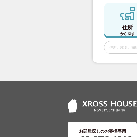
西武池袋線
(91)
住所
西武有楽町線
(2
から探す
西武豊島線
(15)
西武国分寺線
(4
西武多摩湖線
(5
京王電鉄
京王線
(110)
京王新線
(20)
京王井の頭線
(4
お部屋探しのお客様専用