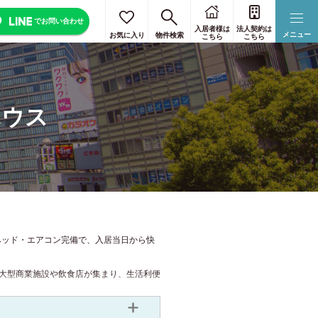
でお問い合わせ
入居者様は
法人契約は
リセット
リセット
リセット
リセット
リセット
メニュー
お気に入り
物件検索
こちら
こちら
区のみ選択
すべて選択
ハウス
まで
奈良
ベッド・エアコン完備で、入居当日から快
大型商業施設や飲食店が集まり、生活利便
。完全個室・女性専用・男女共用タイプを