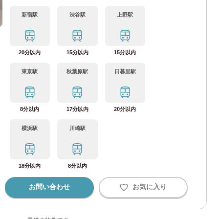
新宿駅
渋谷駅
上野駅
20分以内
15分以内
15分以内
内線
(126)
日
月
火
水
木
金
土
東京駅
秋葉原駅
日暮里駅
線
(12)
2026
年
8月
1
門線
(6)
8分以内
17分以内
20分以内
2
3
4
5
6
7
8
9
10
11
12
13
14
15
田線
(20)
横浜駅
川崎駅
16
17
18
19
20
21
22
町線
(67)
23
24
25
26
27
28
29
30
31
18分以内
8分以内
心線
(69)
お問い合わせ
お気に入り
決定する
クリア
谷線
(22)