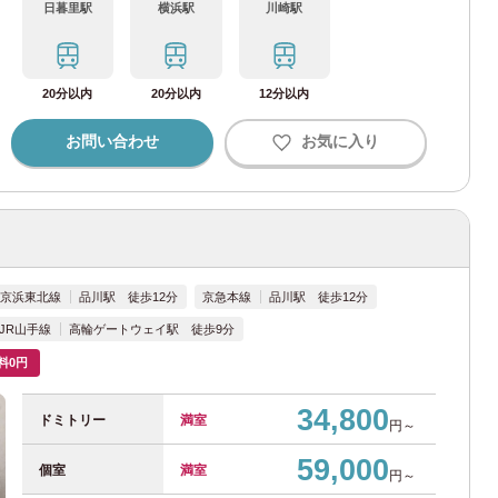
日暮里駅
横浜駅
川崎駅
20分以内
20分以内
12分以内
)
お問い合わせ
お気に入り
37)
R京浜東北線
品川駅 徒歩12分
京急本線
品川駅 徒歩12分
JR山手線
高輪ゲートウェイ駅 徒歩9分
料0円
34,800
ドミトリー
満室
円～
59,000
個室
満室
円～