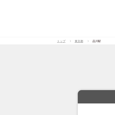
東急東横線
(93)
東急田園都市線
東急大井町線
(4
トップ
東京都
品川駅
東急世田谷線
(5
東急池上線
(34)
東急目黒線
(41)
東急多摩川線
(9
東急新横浜線
(3
西武鉄道
西武新宿線
(163