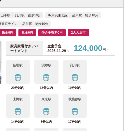
(4)
R山手線
品川駅 徒歩10分
JR京浜東北線
品川駅 徒歩10分
野東京ライン
品川駅 徒歩10分
敷金0円
礼金0円
仲介手数料0円
2人入居可
70)
124,000
家具家電付きアパ
空室予定
川崎駅
(10)
大宮駅
(1)
円～
ートメント
2026-11-29～
1)
新子安駅
(6)
与野駅
(2)
新宿駅
渋谷駅
品川駅
(4)
石川町駅
(1)
西日暮里駅
(2)
1)
西川口駅
(2)
上野駅
(3)
20分以内
13分以内
10分以内
品川駅
(2)
大井町駅
(12)
上野駅
東京駅
秋葉原駅
14分以内
8分以内
17分以内