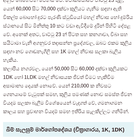
අනුව බෙහෙවින් වෙනස් වේ. ටෝකියෝවේ වාට්ටු 23 තුළ,
යෙන් 60,000 සිට 70,000 දක්වා කුලියට ගැනීම සඳහා ඇති
විකල්ප බොහෝ දුරට පැරණි ස්ටුඩියෝ මහල් නිවාස හෝ දුම්රිය
ස්ථානයේ සිට මිනිත්තු 10 කට වඩා ඇවිදීමේ දුරින් පිහිටි දේපළ
වේ. අනෙක් අතට, වාට්ටු 23 න් පිටත සහ කනගාවා, චිබා සහ
සයිටාමා වැනි අගනුවර තදාසන්න ප්‍රදේශවල, ඔබට එකම කුලිය
සඳහා නව ගොඩනැගිලි සහ 1K මහල් නිවාස සලකා බැලිය
හැකිය.
කලාපීය නගරවල, යෙන් 50,000 සිට 60,000 දක්වා කුලියකට
1DK හෝ 1LDK මහල් නිවාසයක ජීවත් වීමට හැකිවීම
අසාමාන්‍ය දෙයක් නොවේ. යෙන් 210,000 ක නිවසට
ගෙනයාමේ වැටුපක් සමඟ, කුලිය පමණක් නොව සමස්ත ජීවන
වියදම සලකා බැලීම විශේෂයෙන් වැදගත් වේ, ගමනාගමන
කාලය සහ ප්‍රවාහන වියදම් සමඟ ඉතිරිය සැලකිල්ලට ගනිමින්.
බිම් සැලසුම් මාර්ගෝපදේශය (චිත්‍රාගාරය, 1K, 1DK)