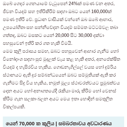
ඔබේ ගෙදර ගෙනයාමේ වැටුපෙන් 24%ක් පමණ වන අතර,
ජීවන වියදම් සහ ඉතිරිකිරීම් සඳහා ඔබට යෙන් 160,000ක්
පමණ ඉතිරි වේ. ප්‍රධාන වාසියක් වන්නේ ඔබ ඔබේ ආහාර,
උපයෝගිතා සහ සන්නිවේදන වියදම් සම්මත මට්ටම්වල තබා
ගත්තද, ඔබට මසකට යෙන් 20,000 සිට 30,000 දක්වා
පහසුවෙන් ඉතිරි කර ගත හැකි වීමයි.
මෙම කුලී පරාසය සමඟ, ඔබට පහසුවෙන් ආහාර ගැනීම හෝ
විනෝදාංශ සඳහා සුළු මුදලක් වැය කළ හැකි අතර, අනපේක්ෂිත
වියදම් ද හැසිරවිය හැකිය. ගොඩනැගිල්ලේ වයස හෝ දුම්රිය
ස්ථානයට ඇති දුර සම්බන්ධයෙන් ඔබට සම්මුතියක් ඇති කර
ගැනීමට සිදු විය හැකිය, නමුත් මූල්‍ය ස්ථාවරත්වයට ප්‍රමුඛත්වය
දෙන අයට හෝ අනාගතයේදී රැකියා මාරු කිරීම හෝ වෙනස්
කිරීම ගැන සලකා බලන අයට මෙය ඉතා හොඳින් සමතුලිත
විකල්පයකි.
යෙන් 70,000 ක කුලිය | සමබරතාවය අවධාරණය