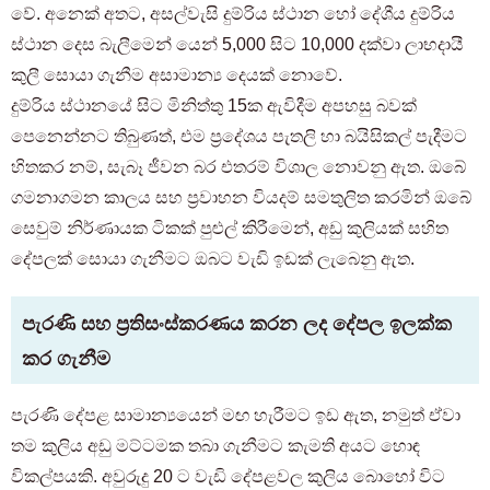
වේ. අනෙක් අතට, අසල්වැසි දුම්රිය ස්ථාන හෝ දේශීය දුම්රිය
ස්ථාන දෙස බැලීමෙන් යෙන් 5,000 සිට 10,000 දක්වා ලාභදායී
කුලී සොයා ගැනීම අසාමාන්‍ය දෙයක් නොවේ.
දුම්රිය ස්ථානයේ සිට මිනිත්තු 15ක ඇවිදීම අපහසු බවක්
පෙනෙන්නට තිබුණත්, එම ප්‍රදේශය පැතලි හා බයිසිකල් පැදීමට
හිතකර නම්, සැබෑ ජීවන බර එතරම් විශාල නොවනු ඇත. ඔබේ
ගමනාගමන කාලය සහ ප්‍රවාහන වියදම් සමතුලිත කරමින් ඔබේ
සෙවුම් නිර්ණායක ටිකක් පුළුල් කිරීමෙන්, අඩු කුලියක් සහිත
දේපලක් සොයා ගැනීමට ඔබට වැඩි ඉඩක් ලැබෙනු ඇත.
පැරණි සහ ප්‍රතිසංස්කරණය කරන ලද දේපල ඉලක්ක
කර ගැනීම
පැරණි දේපළ සාමාන්‍යයෙන් මඟ හැරීමට ඉඩ ඇත, නමුත් ඒවා
තම කුලිය අඩු මට්ටමක තබා ගැනීමට කැමති අයට හොඳ
විකල්පයකි. අවුරුදු 20 ට වැඩි දේපළවල කුලිය බොහෝ විට