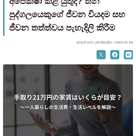
අපේක්ෂා කළ යුතුද? තනි
පුද්ගලයෙකුගේ ජීවන වියදම සහ
ජීවන තත්ත්වය පැහැදිලි කිරීම
අවසන් වරට යාවත්කාලීන：2026.01.08