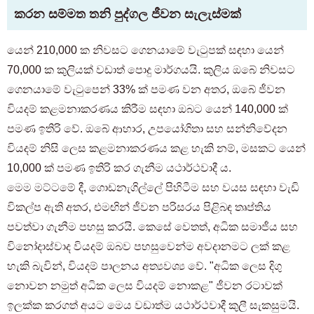
කරන සම්මත තනි පුද්ගල ජීවන සැලැස්මක්
යෙන් 210,000 ක නිවසට ගෙනයාමේ වැටුපක් සඳහා යෙන්
70,000 ක කුලියක් වඩාත් පොදු මාර්ගයයි. කුලිය ඔබේ නිවසට
ගෙනයාමේ වැටුපෙන් 33% ක් පමණ වන අතර, ඔබේ ජීවන
වියදම් කළමනාකරණය කිරීම සඳහා ඔබට යෙන් 140,000 ක්
පමණ ඉතිරි වේ. ඔබේ ආහාර, උපයෝගිතා සහ සන්නිවේදන
වියදම් නිසි ලෙස කළමනාකරණය කළ හැකි නම්, මසකට යෙන්
10,000 ක් පමණ ඉතිරි කර ගැනීම යථාර්ථවාදී ය.
මෙම මට්ටමේ දී, ගොඩනැගිල්ලේ පිහිටීම සහ වයස සඳහා වැඩි
විකල්ප ඇති අතර, එමඟින් ජීවන පරිසරය පිළිබඳ තෘප්තිය
පවත්වා ගැනීම පහසු කරයි. කෙසේ වෙතත්, අධික සමාජීය සහ
විනෝදාස්වාද වියදම් ඔබව පහසුවෙන්ම අවදානමට ලක් කළ
හැකි බැවින්, වියදම් පාලනය අත්‍යවශ්‍ය වේ. "අධික ලෙස දිගු
නොවන නමුත් අධික ලෙස වියදම් නොකළ" ජීවන රටාවක්
ඉලක්ක කරගත් අයට මෙය වඩාත්ම යථාර්ථවාදී කුලී සැකසුමයි.