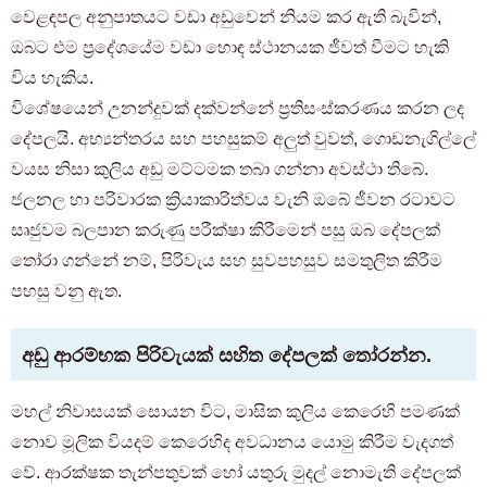
වෙළඳපල අනුපාතයට වඩා අඩුවෙන් නියම කර ඇති බැවින්,
ඔබට එම ප්‍රදේශයේම වඩා හොඳ ස්ථානයක ජීවත් වීමට හැකි
විය හැකිය.
විශේෂයෙන් උනන්දුවක් දක්වන්නේ ප්‍රතිසංස්කරණය කරන ලද
දේපලයි. අභ්‍යන්තරය සහ පහසුකම් අලුත් වුවත්, ගොඩනැගිල්ලේ
වයස නිසා කුලිය අඩු මට්ටමක තබා ගන්නා අවස්ථා තිබේ.
ජලනල හා පරිවාරක ක්‍රියාකාරිත්වය වැනි ඔබේ ජීවන රටාවට
සෘජුවම බලපාන කරුණු පරීක්ෂා කිරීමෙන් පසු ඔබ දේපලක්
තෝරා ගන්නේ නම්, පිරිවැය සහ සුවපහසුව සමතුලිත කිරීම
පහසු වනු ඇත.
අඩු ආරම්භක පිරිවැයක් සහිත දේපලක් තෝරන්න.
මහල් නිවාසයක් සොයන විට, මාසික කුලිය කෙරෙහි පමණක්
නොව මූලික වියදම් කෙරෙහිද අවධානය යොමු කිරීම වැදගත්
වේ. ආරක්ෂක තැන්පතුවක් හෝ යතුරු මුදල් නොමැති දේපලක්