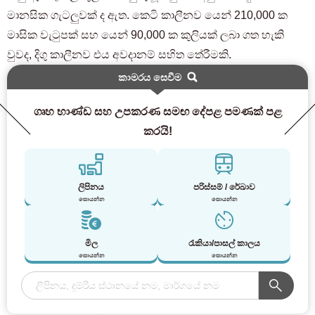
මානසික ගැටලුවක් ද ඇත. කෙටි කාලීනව යෙන් 210,000 ක
මාසික වැටුපක් සහ යෙන් 90,000 ක කුලියක් ලබා ගත හැකි
වුවද, දිගු කාලීනව එය අවදානම් සහිත තේරීමකි.
කාමරය සෙවීම
ගෘහ භාණ්ඩ සහ උපකරණ සමඟ දේපළ පමණක් පළ
කරයි!
ලිපිනය
පරිස්සම් / රේඛාව
සොයන්න
සොයන්න
මිල
රැකියා/පාසල් කාලය
සොයන්න
සොයන්න
කාමරයක් සොයන පාරිභෝගිකයින් සඳහා
03-6712-4346