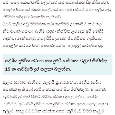
වේ. ඔබේ කොන්දේසි වලට යම් යම් වෙනස්කම් සිදු කිරීමෙන්,
මහල් නිවාසයේ එකම ප්‍රදේශයේ සහ ප්‍රමාණයේ වුවද කුලිය අඩු
කිරීමට සම්පූර්ණයෙන්ම හැකි වේ.
ඔබේ කුලිය අඩු මට්ටමක තබා ගැනීමට උපකාරී වන මහල්
නිවාසයක් සොයා ගැනීම සඳහා නිශ්චිත උපදෙස් අපි මෙහිදී
හඳුන්වා දෙන්නෙමු, තවද පිරිවැය සහ ජීවත්වීමේ හැකියාව
සමතුලිත කර ගන්නේ කෙසේද යන්න පැහැදිලි කරන්නෙමු.
දේශීය දුම්රිය ස්ථාන සහ දුම්රිය ස්ථාන වලින් මිනිත්තු
15 ක ඇවිදීමේ දුර සලකා බලන්න.
කුලිය අඩු කර ගැනීමට ඵලදායී ක්‍රමයක් නම්, දේශීය දුම්රිය
පමණක් ඇති හෝ දුම්රිය ස්ථානයේ සිට මිනිත්තු 15 ක පමණ
ඇවිදීමේ දුරකින් පිහිටි දුම්රිය ස්ථාන අසල දේපළ තෝරා
ගැනීමයි. අධිවේගී දුම්රිය සහ දුම්රිය ස්ථාන අසල දේපළ සඳහා
ඉල්ලුම ඉහළ මට්ටමක පවතින අතර, කුලී වැඩි වීමට නැඹුරු