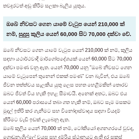
තවදුරටත් අඩු කිරීම සලකා බැලිය යුතුය.
ඔබේ නිවසට ගෙන යාමේ වැටුප යෙන් 210,000 ක්
නම්, සුදුසු කුලිය යෙන් 60,000 සිට 70,000 දක්වා වේ.
ඔබේ නිවසට ගෙන යාමේ වැටුප යෙන් 210,000 ක් නම්, කුලිය
සඳහා යථාර්ථවාදී මාර්ගෝපදේශයක් යෙන් 60,000 සිට 70,000
දක්වා පමණ වනු ඇත. යෙන් 70,000 යනු "ඔබේ නිවසට ගෙන
යාමේ වැටුපෙන් තුනෙන් එකක් පමණ" වන බැවින්, එය ඔබේ
ජීවන තත්ත්වය සැලකිය යුතු ලෙස පහත හෙළීමකින් තොරව
ඔබට ජීවත් විය හැකි ඉහළ සීමාවයි. අනෙක් අතට, ඔබට එය
යෙන් 60,000 පරාසයේ තබා ගත හැකි නම්, ඔබට සෑම මසකම
මුදල් ඉතිරි කර ගැනීමට සහ විනෝදාස්වාදය සඳහා වියදම්
කිරීමට වැඩි ඉඩක් ලැබෙනු ඇත.
ඔබේ කුලිය යෙන් 70,000 ක් නම්, ටෝකියෝ අගනගරයේ වුවද,
ගොඩනැගිල්ලේ වයස සහ දුම්රිය ස්ථානයට ඇති දුර සකස්