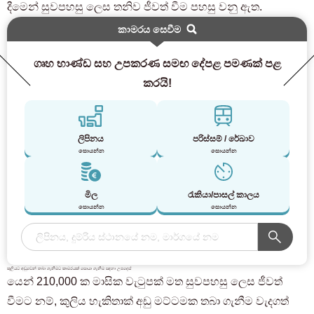
දීමෙන් සුවපහසු ලෙස තනිව ජීවත් වීම පහසු වනු ඇත.
කාමරය සෙවීම
ගෘහ භාණ්ඩ සහ උපකරණ සමඟ දේපළ පමණක් පළ
කරයි!
ලිපිනය
පරිස්සම් / රේඛාව
සොයන්න
සොයන්න
මිල
රැකියා/පාසල් කාලය
සොයන්න
සොයන්න
කුලියට අඩුවෙන් තබා ගැනීමට කාමරයක් සොයා ගැනීම සඳහා උපදෙස්
යෙන් 210,000 ක මාසික වැටුපක් මත සුවපහසු ලෙස ජීවත්
වීමට නම්, කුලිය හැකිතාක් අඩු මට්ටමක තබා ගැනීම වැදගත්