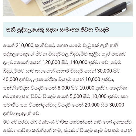
තනි පුද්ගලයෙකු සඳහා සාමාන්‍ය ජීවන වියදම්
යෙන් 210,000 ක නිවසට ගෙන යාමේ වැටුපක් ඇති තනි
පුද්ගලයෙකුගේ ජීවන වියදම්වල බිඳවැටීම කුලිය හැර මසකට
දළ වශයෙන් යෙන් 120,000 සිට 140,000 දක්වා වේ. මෙම
බිඳවැටීමට සාමාන්‍යයෙන් ආහාර වියදම් යෙන් 30,000 සිට
40,000 දක්වා, උපයෝගිතා වියදම් යෙන් 10,000 දක්වා,
සන්නිවේදන වියදම් යෙන් 8,000 සිට 10,000 දක්වා, දෛනික
අවශ්‍යතා සහ විවිධ වියදම් යෙන් 5,000 සිට 10,000 දක්වා සහ
සමාජීය සහ විනෝදාස්වාද වියදම් යෙන් 20,000 සිට 30,000
දක්වා ඇතුළත් වේ.
ඊට අමතරව, ඔබ රක්ෂණ වාරික ගෙවන්නේ නම් හෝ දායකත්ව
සේවා භාවිතා කරන්නේ නම්, ස්ථාවර වියදම් සෑම මසකම යෙන්