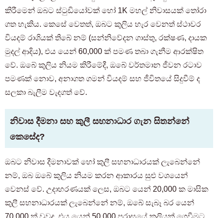
කිරීමෙන් ඔබට ස්ටුඩියෝවක් හෝ 1K මහල් නිවාසයක් තෝරා
ගත හැකිය. කෙසේ වෙතත්, ඔබට කුලිය හැර වෙනත් ස්ථාවර
වියදම් රාශියක් තිබේ නම් (සන්නිවේදන ගාස්තු, රක්ෂණ, දායක
මුදල් ආදිය), එය යෙන් 60,000 ක් පමණ තබා ගැනීම ආරක්ෂිත
වේ. ඔබේ කුලිය නියම කිරීමේදී, ඔබේ වර්තමාන ජීවන රටාව
පමණක් නොව, අනාගත ගමන් වියදම් සහ ජීවිතයේ සිදුවීම් ද
සලකා බැලීම වැදගත් වේ.
නිවාස දීමනා සහ කුලී සහනාධාර ගැන සිතන්නේ
කෙසේද?
ඔබට නිවාස දීමනාවක් හෝ කුලී සහනාධාරයක් ලැබෙන්නේ
නම්, ඔබ ඔබේ කුලිය නියම කරන ආකාරය සුළු වශයෙන්
වෙනස් වේ. උදාහරණයක් ලෙස, ඔබට යෙන් 20,000 ක මාසික
කුලී සහනාධාරයක් ලැබෙන්නේ නම්, ඔබේ සැබෑ බර යෙන්
70,000 ක් වුවද, එය යෙන් 50,000 පරාසයේ කුලියක් ගෙවීමට