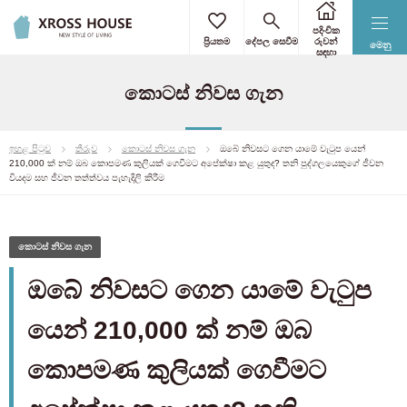
පදිංචික
ප්‍රියතම
දේපල සෙවීම
රුවන්
මෙනු
සඳහා
කොටස් නිවස ගැන
ඉහළ පිටුව
තීරුව
කොටස් නිවස ගැන
ඔබේ නිවසට ගෙන යාමේ වැටුප යෙන්
210,000 ක් නම් ඔබ කොපමණ කුලියක් ගෙවීමට අපේක්ෂා කළ යුතුද? තනි පුද්ගලයෙකුගේ ජීවන
වියදම සහ ජීවන තත්ත්වය පැහැදිලි කිරීම
කොටස් නිවස ගැන
ඔබේ නිවසට ගෙන යාමේ වැටුප
යෙන් 210,000 ක් නම් ඔබ
කොපමණ කුලියක් ගෙවීමට