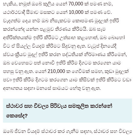
හැකිය, නමුත් ඔබේ කුලිය යෙන් 70,000 ක් පමණ නම්,
යථාර්ථවාදී සීමාව මසකට යෙන් 10,000 ක් පමණ වේ.
වැදගත්ම දෙය නම් ඔබ නිසැකවම කොපමණ මුදලක් ඉතිරි
කරන්නේද යන්න පළමුව තීරණය කිරීමයි. ඔබ සෑම
අතිරික්තයක්ම ඉතිරි කිරීමට උත්සාහ කළහොත්, ඔබ බොහෝ
විට ඒ සියල්ල වියදම් කිරීමට සිදුවනු ඇත. වැටුප් දිනයේදී
ස්වයංක්‍රීයව මුදල් ඉතිරි කරන පද්ධතියක් නිර්මාණය කිරීමෙන්,
ඔබ වෙහෙසට පත් නොවී ඉතිරි කිරීම දිගටම කරගෙන යාම
පහසු වනු ඇත. යෙන් 210,000 ක ගෙවීමක් සමඟ, කුඩා මුදලක්
පවා ඉතිරි කිරීම දිගටම කරගෙන යාම කිසිවක් ඉතිරි කිරීමට වඩා
අනාගතය සඳහා මනසේ සාමයට හේතු වනු ඇත.
ස්ථාවර සහ විචල්‍ය පිරිවැය සමතුලිත කරන්නේ
කෙසේද?
ඔබේ ජීවන වියදම් ස්ථාවර කර ගැනීම සඳහා, ස්ථාවර සහ විචල්‍ය