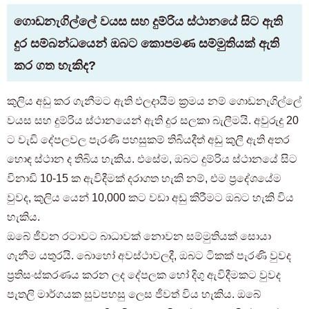
ගොඩනැගිල්ලේ වයස සහ දුම්රිය ස්ථානයේ සිට ඇති
දුර සම්බන්ධයෙන් ඔබට කොපමණ සම්මුතියක් ඇති
කර ගත හැකිද?
කුලිය අඩු කර ගැනීමට ඇති ඵලදායීම ක්‍රමය නම් ගොඩනැගිල්ලේ
වයස සහ දුම්රිය ස්ථානයෙන් ඇති දුර සලකා බැලීමයි. අවුරුදු 20
ට වැඩි දේපලවල පැරණි පහසුකම් තිබියදීත් අඩු කුලී ඇති අතර
හොඳ ස්ථාන ද තිබිය හැකිය. එසේම, ඔබට දුම්රිය ස්ථානයේ සිට
විනාඩි 10-15 ක ඇවිදීමක් දරාගත හැකි නම්, එම ප්‍රදේශයේම
වුවද, කුලිය යෙන් 10,000 කට වඩා අඩු කිරීමට ඔබට හැකි විය
හැකිය.
ඔබේ ජීවන රටාවට බාධාවක් නොවන සම්මුතියක් සොයා
ගැනීම යතුරයි. බොහෝ අවස්ථාවලදී, ඔබට ටිකක් පැරණි වුවද
ප්‍රතිසංස්කරණය කරන ලද දේපලක හෝ දිගු ඇවිදීමකට වුවද
පැතලි මාර්ගයක සුවපහසු ලෙස ජීවත් විය හැකිය. ඔබේ