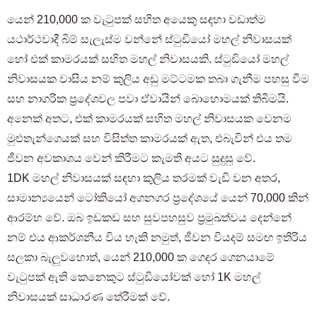
යෙන් 210,000 ක වැටුපක් සහිත අයෙකු සඳහා වඩාත්ම
යථාර්ථවාදී බිම් සැලැස්ම වන්නේ ස්ටුඩියෝ මහල් නිවාසයක්
හෝ එක් කාමරයක් සහිත මහල් නිවාසයකි. ස්ටුඩියෝ මහල්
නිවාසයක වාසිය නම් කුලිය අඩු මට්ටමක තබා ගැනීම පහසු වීම
සහ නාගරික ප්‍රදේශවල පවා ඒවායින් බොහොමයක් තිබීමයි.
අනෙක් අතට, එක් කාමරයක් සහිත මහල් නිවාසයක වෙනම
මුළුතැන්ගෙයක් සහ විසිත්ත කාමරයක් ඇත, එබැවින් එය තම
ජීවන අවකාශය වෙන් කිරීමට කැමති අයට සුදුසු වේ.
1DK මහල් නිවාසයක් සඳහා කුලිය තරමක් වැඩි වන අතර,
සාමාන්‍යයෙන් ටෝකියෝ අගනගර ප්‍රදේශයේ යෙන් 70,000 කින්
ආරම්භ වේ. ඔබ ඉඩකඩ සහ සුවපහසුව ප්‍රමුඛත්වය දෙන්නේ
නම් එය ආකර්ශනීය විය හැකි නමුත්, ජීවන වියදම් සමඟ ඉතිරිය
සලකා බැලුවහොත්, යෙන් 210,000 ක ගෙදර ගෙනයාමේ
වැටුපක් ඇති කෙනෙකුට ස්ටුඩියෝවක් හෝ 1K මහල්
නිවාසයක් සාධාරණ තේරීමක් වේ.