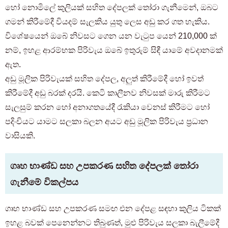
හෝ නොමිලේ කුලියක් සහිත දේපලක් තෝරා ගැනීමෙන්, ඔබට
ගමන් කිරීමේදී වියදම් සැලකිය යුතු ලෙස අඩු කර ගත හැකිය.
විශේෂයෙන් ඔබේ නිවසට ගෙන යන වැටුප යෙන් 210,000 ක්
නම්, ඉහළ ආරම්භක පිරිවැය ඔබේ ඉතුරුම් සිඳී යාමේ අවදානමක්
ඇත.
අඩු මූලික පිරිවැයක් සහිත දේපල, අලුත් කිරීමේදී හෝ ඉවත්
කිරීමේදී අඩු බරක් දරයි. කෙටි කාලීනව නිවසක් මාරු කිරීමට
සැලසුම් කරන හෝ අනාගතයේදී රැකියා වෙනස් කිරීමට හෝ
පදිංචියට යාමට සලකා බලන අයට අඩු මූලික පිරිවැය ප්‍රධාන
වාසියකි.
ගෘහ භාණ්ඩ සහ උපකරණ සහිත දේපලක් තෝරා
ගැනීමේ විකල්පය
ගෘහ භාණ්ඩ සහ උපකරණ සමඟ එන දේපළ සඳහා කුලිය ටිකක්
ඉහළ බවක් පෙනෙන්නට තිබුණත්, මුළු පිරිවැය සලකා බැලීමේදී