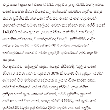
වැටුපෙන් තුනෙන් එකකට වඩා අඩු විය යුතු බවයි, මන්ද මෙය
ඔබේ සමස්ත ජීවන වියදම්වල ශේෂයක් පවත්වා ගැනීම පහසු
කරන ප්‍රමිතියකි. ඔබ ඔබේ නිවසට ගෙන යාමේ වැටුපෙන්
තුනෙන් එකක් පමණ කුලියට වෙන් කරන්නේ නම්, ඉතිරි යෙන්
140,000 පමණ ආහාර, උපයෝගිතා, සන්නිවේදන වියදම්,
දෛනික අවශ්‍යතා, විනෝදාස්වාද වියදම්, ඉතිරිකිරීම් ආදිය
ආවරණය කරයි. මෙම වෙන් කිරීම සමඟ, අසාධාරණ
කප්පාදුවකින් තොරව අවම ඉතුරුම් ප්‍රමාණයක් ලබා ගැනීම
පහසුය.
ඊට අමතරව, දේපලක් සඳහා අයදුම් කිරීමේදී, "කුලිය ඔබේ
නිවසට ගෙන යන වැටුපෙන් 30% ක් පමණ විය යුතුය" යන්න
බොහෝ විට මාර්ගෝපදේශයක් ලෙස භාවිතා කරන අතර,
එමඟින් පරීක්ෂාව සමත් වීම පහසු කිරීමේ ප්‍රායෝගික
ප්‍රතිලාභයක් ඇත. කෙසේ වෙතත්, මෙම ප්‍රමිතිය හුදෙක්
සාමාන්‍යයක් වන අතර, ඉහළ ස්ථාවර පිරිවැයක් ඇති හෝ
ඉතිරිකිරීම් වලට ප්‍රමුඛත්වය දීමට කැමති අය තම කුලිය