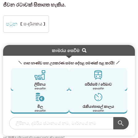
ජීවන රටාවක් සිතාගත හැකිය.
පටුන
［සංදර්ශකය］
කාමරය සෙවීම
ගෘහ භාණ්ඩ සහ උපකරණ සමඟ දේපළ පමණක් පළ කරයි!
ලිපිනය
පරිස්සම් / රේඛාව
සොයන්න
සොයන්න
මිල
රැකියා/පාසල් කාලය
සොයන්න
සොයන්න
යෙන් 210,000 ක මාසික වැටුපක් සහිත අයෙකුගේ ආසන්න කුලිය කොපමණද?