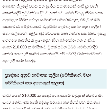
ගොඩනැගිල්ලේ වයස සහ දුම්රිය ස්ථානයෙන් ඇති දුර වැනි
කොන්දේසි ප්‍රමුඛත්වය දීම වැදගත් වේ. මෙම සියලු නිර්ණායක
සපුරාලන සීමිත දේපල සංඛ්‍යාවක් පමණක් ඇත, එබැවින් ඔබ
කොපමණ සම්මුතියකට එළඹීමට කැමතිද යන්න ගැන කලින්
සිතා බැලීමෙන්, කුලිය අඩු මට්ටමක තබා ගන්නා සහ ඔබට ඉහළ
මට්ටමේ තෘප්තියක් ලබා දෙන නිවසක් තෝරා ගත හැකිය.
යෙන් 210,000 ක මාසික වැටුපක් සමඟ ඔබට යථාර්ථවාදීව
තෝරා ගත හැකි කාමර කොන්දේසි අපි මෙහිදී විස්තරාත්මකව
පැහැදිලි කරන්නෙමු.
ප්‍රදේශය අනුව සාමාන්‍ය කුලිය (ටෝකියෝ, මහා
ටෝකියෝ සහ අනෙකුත් කලාප)
ඔබට යෙන් 210,000 ක ගෙදර ගෙනයාමේ වැටුපක් තිබේ නම්,
ඔබට තෝරා ගත හැකි දේපළ පරාසය ඔබ ජීවත් වන ස්ථානය