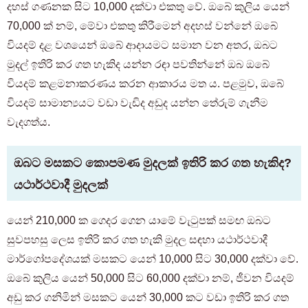
දහස් ගණනක සිට 10,000 දක්වා එකතු වේ. ඔබේ කුලිය යෙන්
70,000 ක් නම්, මේවා එකතු කිරීමෙන් අදහස් වන්නේ ඔබේ
වියදම් දළ වශයෙන් ඔබේ ආදායමට සමාන වන අතර, ඔබට
මුදල් ඉතිරි කර ගත හැකිද යන්න රඳා පවතින්නේ ඔබ ඔබේ
වියදම් කළමනාකරණය කරන ආකාරය මත ය. පළමුව, ඔබේ
වියදම් සාමාන්‍යයට වඩා වැඩිද අඩුද යන්න තේරුම් ගැනීම
වැදගත්ය.
ඔබට මසකට කොපමණ මුදලක් ඉතිරි කර ගත හැකිද?
යථාර්ථවාදී මුදලක්
යෙන් 210,000 ක ගෙදර ගෙන යාමේ වැටුපක් සමඟ ඔබට
සුවපහසු ලෙස ඉතිරි කර ගත හැකි මුදල සඳහා යථාර්ථවාදී
මාර්ගෝපදේශයක් මසකට යෙන් 10,000 සිට 30,000 දක්වා වේ.
ඔබේ කුලිය යෙන් 50,000 සිට 60,000 දක්වා නම්, ජීවන වියදම්
අඩු කර ගනිමින් මසකට යෙන් 30,000 කට වඩා ඉතිරි කර ගත