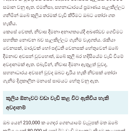
සමාන වනු ඇත. එමනිසා, සහනාධාරයේ ප්‍රමාණය සැලකිල්ලට
ගනිමින් ඔබේ කුලිය තරමක් වැඩි කිරීමට ඔබට තෝරා ගත
හැකිය.
කෙසේ වෙතත්, නිවාස දීමනා අනාගතයේදී අඛණ්ඩව ගෙවීමට
සහතික නොවන බව සැලකිල්ලට ගැනීම වැදගත්ය. රැකියා
වෙනසක්, මාරුවක් හෝ පද්ධති වෙනසක් හේතුවෙන් ඔබේ
දීමනාව අවසන් වුවහොත්, ඔබේ කුලී බර හදිසියේම වැඩි වීමේ
අවදානමක් ඇත. එබැවින්, නිවාස දීමනා ඇතුළත් වුවද,
සහනාධාරය අවසන් වුවද ඔබට දැරිය හැකි නිවසක් තෝරා
ගැනීම දිගුකාලීන මනසේ සාමයට හේතු වනු ඇත.
කුලිය ඕනෑවට වඩා වැඩි කළ විට ඇතිවිය හැකි
අවදානම්
ඔබ යෙන් 210,000 ක ගෙදර ගෙනයාමේ වැටුපක් මත ඔබේ
කුලිය යෙන් 80,000 ක් හෝ ඊට වැඩි මුදලකට නියම කළහොත්,