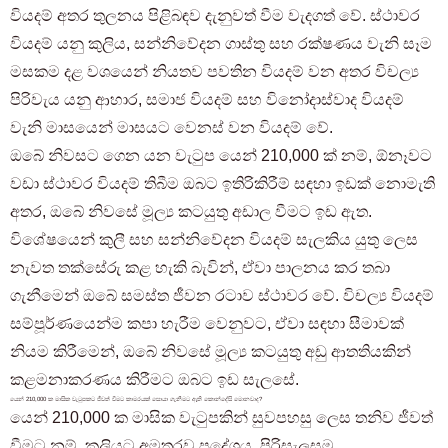
වියදම් අතර තුලනය පිළිබඳව දැනුවත් වීම වැදගත් වේ. ස්ථාවර
වියදම් යනු කුලිය, සන්නිවේදන ගාස්තු සහ රක්ෂණය වැනි සෑම
මසකම දළ වශයෙන් නියතව පවතින වියදම් වන අතර විචල්‍ය
පිරිවැය යනු ආහාර, සමාජ වියදම් සහ විනෝදාස්වාද වියදම්
වැනි මාසයෙන් මාසයට වෙනස් වන වියදම් වේ.
ඔබේ නිවසට ගෙන යන වැටුප යෙන් 210,000 ක් නම්, ඕනෑවට
වඩා ස්ථාවර වියදම් තිබීම ඔබට ඉතිරිකිරීම් සඳහා ඉඩක් නොමැති
අතර, ඔබේ නිවසේ මූල්‍ය කටයුතු අඩාල වීමට ඉඩ ඇත.
විශේෂයෙන් කුලී සහ සන්නිවේදන වියදම් සැලකිය යුතු ලෙස
නැවත තක්සේරු කළ හැකි බැවින්, ඒවා පාලනය කර තබා
ගැනීමෙන් ඔබේ සමස්ත ජීවන රටාව ස්ථාවර වේ. විචල්‍ය වියදම්
සම්පූර්ණයෙන්ම කපා හැරීම වෙනුවට, ඒවා සඳහා සීමාවක්
නියම කිරීමෙන්, ඔබේ නිවසේ මූල්‍ය කටයුතු අඩු ආතතියකින්
කළමනාකරණය කිරීමට ඔබට ඉඩ සැලසේ.
යෙන් 210,000 ක මාසික වැටුපකට ජීවත් වීමට කාමරයක් සොයා ගැනීමට ඇති කොන්දේසි මොනවාද?
යෙන් 210,000 ක මාසික වැටුපකින් සුවපහසු ලෙස තනිව ජීවත්
වීමට නම්, කුලියට අමතරව ප්‍රදේශය, පිරිසැලසුම,