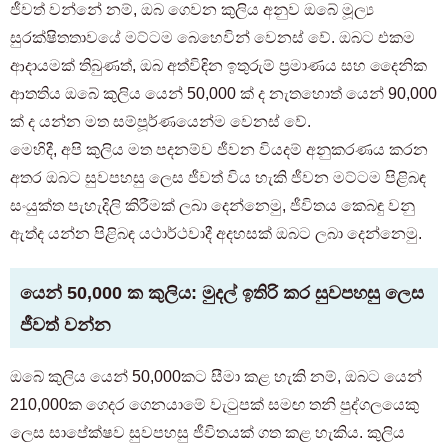
ජීවත් වන්නේ නම්, ඔබ ගෙවන කුලිය අනුව ඔබේ මූල්‍ය
සුරක්ෂිතතාවයේ මට්ටම බෙහෙවින් වෙනස් වේ. ඔබට එකම
ආදායමක් තිබුණත්, ඔබ අත්විඳින ඉතුරුම් ප්‍රමාණය සහ දෛනික
ආතතිය ඔබේ කුලිය යෙන් 50,000 ක් ද නැතහොත් යෙන් 90,000
ක් ද යන්න මත සම්පූර්ණයෙන්ම වෙනස් වේ.
මෙහිදී, අපි කුලිය මත පදනම්ව ජීවන වියදම් අනුකරණය කරන
අතර ඔබට සුවපහසු ලෙස ජීවත් විය හැකි ජීවන මට්ටම පිළිබඳ
සංයුක්ත පැහැදිලි කිරීමක් ලබා දෙන්නෙමු, ජීවිතය කෙබඳු වනු
ඇත්ද යන්න පිළිබඳ යථාර්ථවාදී අදහසක් ඔබට ලබා දෙන්නෙමු.
යෙන් 50,000 ක කුලිය: මුදල් ඉතිරි කර සුවපහසු ලෙස
ජීවත් වන්න
ඔබේ කුලිය යෙන් 50,000කට සීමා කළ හැකි නම්, ඔබට යෙන්
210,000ක ගෙදර ගෙනයාමේ වැටුපක් සමඟ තනි පුද්ගලයෙකු
ලෙස සාපේක්ෂව සුවපහසු ජීවිතයක් ගත කළ හැකිය. කුලිය