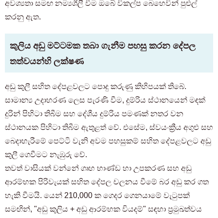
අවශ්‍යතා සමඟ නම්‍යශීලී වීම ඔබේ විකල්ප බෙහෙවින් පුළුල්
කරනු ඇත.
කුලිය අඩු මට්ටමක තබා ගැනීම පහසු කරන දේපල
තත්වයන්හි ලක්ෂණ
අඩු කුලී සහිත දේපළවලට පොදු කරුණු කිහිපයක් තිබේ.
සාමාන්‍ය උදාහරණ ලෙස පැරණි වීම, දුම්රිය ස්ථානයෙන් මඳක්
දුරින් පිහිටා තිබීම සහ දේශීය දුම්රිය පමණක් නතර වන
ස්ථානයක පිහිටා තිබීම ඇතුළත් වේ. එසේම, ස්වයංක්‍රීය අගුළු සහ
බෙදාහැරීමේ පෙට්ටි වැනි අවම පහසුකම් සහිත දේපළවලට අඩු
කුලී ගෙවීමට නැඹුරු වේ.
තවත් වාසියක් වන්නේ ගෘහ භාණ්ඩ හා උපකරණ සහ අඩු
ආරම්භක පිරිවැයක් සහිත දේපල චලනය වීමේ බර අඩු කර ගත
හැකි වීමයි. යෙන් 210,000 ක ගෙදර ගෙනයාමේ වැටුපක්
සමඟින්, "අඩු කුලිය + අඩු ආරම්භක වියදම්" සඳහා ප්‍රමුඛත්වය