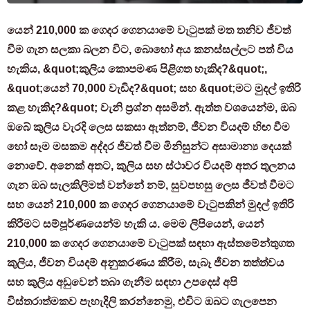
යෙන් 210,000 ක ගෙදර ගෙනයාමේ වැටුපක් මත තනිව ජීවත්
වීම ගැන සලකා බලන විට, බොහෝ අය කනස්සල්ලට පත් විය
හැකිය, &quot;කුලිය කොපමණ පිළිගත හැකිද?&quot;,
&quot;යෙන් 70,000 වැඩිද?&quot; සහ &quot;මට මුදල් ඉතිරි
කළ හැකිද?&quot; වැනි ප්‍රශ්න අසමින්. ඇත්ත වශයෙන්ම, ඔබ
ඔබේ කුලිය වැරදි ලෙස සකසා ඇත්නම්, ජීවන වියදම් හිඟ වීම
හෝ සෑම මසකම අද්දර ජීවත් වීම මිනිසුන්ට අසාමාන්‍ය දෙයක්
නොවේ. අනෙක් අතට, කුලිය සහ ස්ථාවර වියදම් අතර තුලනය
ගැන ඔබ සැලකිලිමත් වන්නේ නම්, සුවපහසු ලෙස ජීවත් වීමට
සහ යෙන් 210,000 ක ගෙදර ගෙනයාමේ වැටුපකින් මුදල් ඉතිරි
කිරීමට සම්පූර්ණයෙන්ම හැකි ය. මෙම ලිපියෙන්, යෙන්
210,000 ක ගෙදර ගෙනයාමේ වැටුපක් සඳහා ඇස්තමේන්තුගත
කුලිය, ජීවන වියදම් අනුකරණය කිරීම, සැබෑ ජීවන තත්ත්වය
සහ කුලිය අඩුවෙන් තබා ගැනීම සඳහා උපදෙස් අපි
විස්තරාත්මකව පැහැදිලි කරන්නෙමු, එවිට ඔබට ගැලපෙන