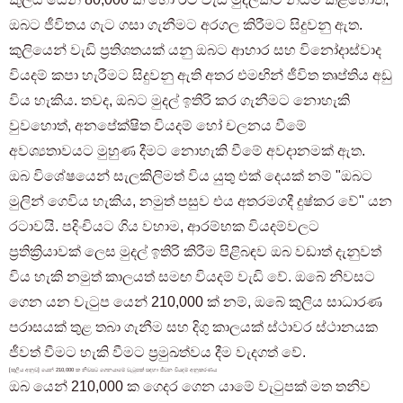
ඔබට ජීවිතය ගැට ගසා ගැනීමට අරගල කිරීමට සිදුවනු ඇත.
කුලියෙන් වැඩි ප්‍රතිශතයක් යනු ඔබට ආහාර සහ විනෝදාස්වාද
වියදම් කපා හැරීමට සිදුවනු ඇති අතර එමඟින් ජීවිත තෘප්තිය අඩු
විය හැකිය. තවද, ඔබට මුදල් ඉතිරි කර ගැනීමට නොහැකි
වුවහොත්, අනපේක්ෂිත වියදම් හෝ චලනය වීමේ
අවශ්‍යතාවයට මුහුණ දීමට නොහැකි වීමේ අවදානමක් ඇත.
ඔබ විශේෂයෙන් සැලකිලිමත් විය යුතු එක් දෙයක් නම් "ඔබට
මුලින් ගෙවිය හැකිය, නමුත් පසුව එය අතරමගදී දුෂ්කර වේ" යන
රටාවයි. පදිංචියට ගිය වහාම, ආරම්භක වියදම්වලට
ප්‍රතික්‍රියාවක් ලෙස මුදල් ඉතිරි කිරීම පිළිබඳව ඔබ වඩාත් දැනුවත්
විය හැකි නමුත් කාලයත් සමඟ වියදම් වැඩි වේ. ඔබේ නිවසට
ගෙන යන වැටුප යෙන් 210,000 ක් නම්, ඔබේ කුලිය සාධාරණ
පරාසයක් තුළ තබා ගැනීම සහ දිගු කාලයක් ස්ථාවර ස්ථානයක
ජීවත් වීමට හැකි වීමට ප්‍රමුඛත්වය දීම වැදගත් වේ.
[කුලිය අනුව] යෙන් 210,000 ක නිවසට ගෙනයාමේ වැටුපක් සඳහා ජීවන වියදම් අනුකරණය
ඔබ යෙන් 210,000 ක ගෙදර ගෙන යාමේ වැටුපක් මත තනිව