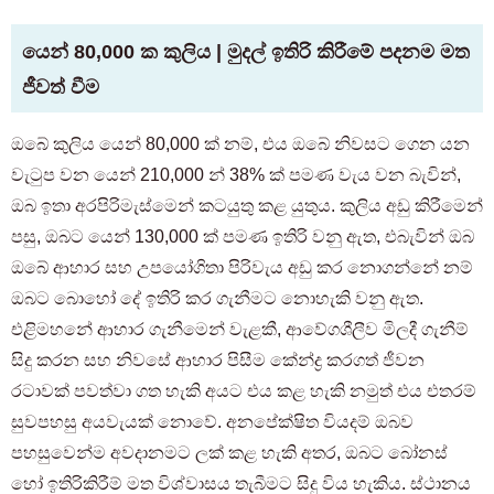
යෙන් 80,000 ක කුලිය | මුදල් ඉතිරි කිරීමේ පදනම මත
ජීවත් වීම
ඔබේ කුලිය යෙන් 80,000 ක් නම්, එය ඔබේ නිවසට ගෙන යන
වැටුප වන යෙන් 210,000 න් 38% ක් පමණ වැය වන බැවින්,
ඔබ ඉතා අරපිරිමැස්මෙන් කටයුතු කළ යුතුය. කුලිය අඩු කිරීමෙන්
පසු, ඔබට යෙන් 130,000 ක් පමණ ඉතිරි වනු ඇත, එබැවින් ඔබ
ඔබේ ආහාර සහ උපයෝගිතා පිරිවැය අඩු කර නොගන්නේ නම්
ඔබට බොහෝ දේ ඉතිරි කර ගැනීමට නොහැකි වනු ඇත.
එළිමහනේ ආහාර ගැනීමෙන් වැළකී, ආවේගශීලීව මිලදී ගැනීම්
සිදු කරන සහ නිවසේ ආහාර පිසීම කේන්ද්‍ර කරගත් ජීවන
රටාවක් පවත්වා ගත හැකි අයට එය කළ හැකි නමුත් එය එතරම්
සුවපහසු අයවැයක් නොවේ. අනපේක්ෂිත වියදම් ඔබව
පහසුවෙන්ම අවදානමට ලක් කළ හැකි අතර, ඔබට බෝනස්
හෝ ඉතිරිකිරීම් මත විශ්වාසය තැබීමට සිදු විය හැකිය. ස්ථානය