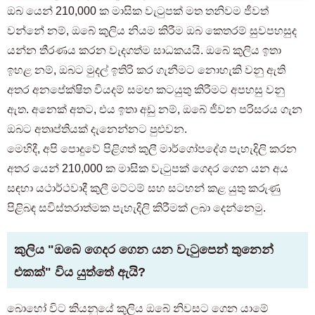
ඔබ යෙන් 210,000 ක මාසික වැටුපක් මත තනිවම ජීවත්
වන්නේ නම්, ඔබේ කුලිය නියම කිරීම ඔබ කෙතරම් සුවපහසුද
යන්න තීරණය කරන වැදගත්ම සාධකයයි. ඔබේ කුලිය ඉතා
ඉහළ නම්, ඔබට මුදල් ඉතිරි කර ගැනීමට නොහැකි වනු ඇති
අතර අනපේක්ෂිත වියදම් සමඟ කටයුතු කිරීමට අපහසු වනු
ඇත. අනෙක් අතට, එය ඉතා අඩු නම්, ඔබේ ජීවන පරිසරය ගැන
ඔබට අතෘප්තියක් දැනෙන්නට පුළුවන.
මෙහිදී, අපි පොදුවේ පිළිගත් කුලී මාර්ගෝපදේශ පැහැදිලි කරන
අතර යෙන් 210,000 ක මාසික වැටුපක් ගෙදර ගෙන යන අය
සඳහා යථාර්ථවාදී කුලී මට්ටම් සහ සටහන් කළ යුතු කරුණු
පිළිබඳ සවිස්තරාත්මක පැහැදිලි කිරීමක් ලබා දෙන්නෙමු.
කුලිය "ඔබේ ගෙදර ගෙන යන වැටුපෙන් තුනෙන්
එකක්" විය යුත්තේ ඇයි?
බොහෝ විට කියනුයේ කුලිය ඔබේ නිවසට ගෙන යාමේ