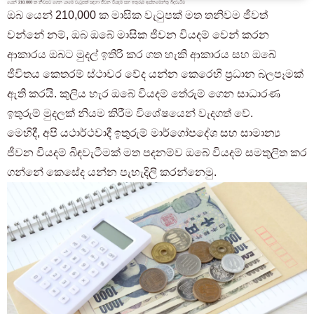
යෙන් 210,000 ක නිවසට ගෙන යාමේ වැටුපක් සඳහා ජීවන වියදම් සහ ඉතුරුම් ඇස්තමේන්තු බිඳවැටීම
වැඳී සිටින සහ පැමිණෙන පදිංචිකරුවන් සඳහා පමණි
ඔබ යෙන් 210,000 ක මාසික වැටුපක් මත තනිවම ජීවත්
03-6712-4344
වන්නේ නම්, ඔබ ඔබේ මාසික ජීවන වියදම් වෙන් කරන
ආකාරය ඔබට මුදල් ඉතිරි කර ගත හැකි ආකාරය සහ ඔබේ
ජීවිතය කෙතරම් ස්ථාවර වේද යන්න කෙරෙහි ප්‍රධාන බලපෑමක්
ඇති කරයි. කුලිය හැර ඔබේ වියදම් තේරුම් ගෙන සාධාරණ
ඉතුරුම් මුදලක් නියම කිරීම විශේෂයෙන් වැදගත් වේ.
මෙහිදී, අපි යථාර්ථවාදී ඉතුරුම් මාර්ගෝපදේශ සහ සාමාන්‍ය
ජීවන වියදම් බිඳවැටීමක් මත පදනම්ව ඔබේ වියදම් සමතුලිත කර
ගන්නේ කෙසේද යන්න පැහැදිලි කරන්නෙමු.