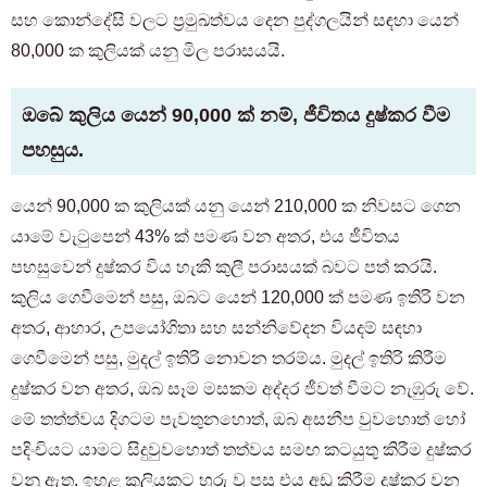
සහ කොන්දේසි වලට ප්‍රමුඛත්වය දෙන පුද්ගලයින් සඳහා යෙන්
80,000 ක කුලියක් යනු මිල පරාසයයි.
ඔබේ කුලිය යෙන් 90,000 ක් නම්, ජීවිතය දුෂ්කර වීම
පහසුය.
යෙන් 90,000 ක කුලියක් යනු යෙන් 210,000 ක නිවසට ගෙන
යාමේ වැටුපෙන් 43% ක් පමණ වන අතර, එය ජීවිතය
පහසුවෙන් දුෂ්කර විය හැකි කුලී පරාසයක් බවට පත් කරයි.
කුලිය ගෙවීමෙන් පසු, ඔබට යෙන් 120,000 ක් පමණ ඉතිරි වන
අතර, ආහාර, උපයෝගිතා සහ සන්නිවේදන වියදම් සඳහා
ගෙවීමෙන් පසු, මුදල් ඉතිරි නොවන තරම්ය. මුදල් ඉතිරි කිරීම
දුෂ්කර වන අතර, ඔබ සෑම මසකම අද්දර ජීවත් වීමට නැඹුරු වේ.
මේ තත්ත්වය දිගටම පැවතුනහොත්, ඔබ අසනීප වුවහොත් හෝ
පදිංචියට යාමට සිදුවුවහොත් තත්වය සමඟ කටයුතු කිරීම දුෂ්කර
වනු ඇත. ඉහළ කුලියකට හුරු වූ පසු එය අඩු කිරීම දුෂ්කර වන