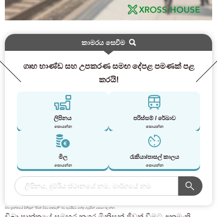
කාමරය සෙවීම
ගෘහ භාණ්ඩ සහ උපකරණ සමඟ දේපළ පමණක් පළ
කරයි!
ලිපිනය
පරිස්සම් / රේඛාව
සොයන්න
සොයන්න
මිල
රැකියා/පාසල් කාලය
සොයන්න
සොයන්න
චිබා ප්‍රාන්තයේ මිනිසුන් "ජීවත් වීමට අකමැති" බව පැවසීමට හේතු ගැඹුරින් සොයා බලන්න.
චිබා ප්‍රාන්තයේ සමහර නගර මිනිසුන් ජීවත් වීමට අකමැති