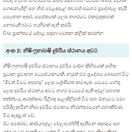
තවද, නැවත සංවර්ධනය කිරීම සිදුවෙමින් පවතින අතර, පැරණි
ගොඩනැගිලි සහ හිස් වෙළඳසැල් තවමත් සමහර ප්‍රදේශවල කැපී
පෙනෙන අතර, සමස්තයක් ලෙස නගරයට එකමුතුකමක්
නොමැති බවට හැඟීමක් ඇති කරයි.
චිබා ප්‍රාන්තයේ දේපළ සඳහා මෙතන ක්ලික් කරන්න
අංක 2: නිෂි-ෆුනබාෂි දුම්රිය ස්ථානය අවට
නිෂි-ෆුනබාෂි දුම්රිය ස්ථානය දුම්රිය මාර්ග කිහිපයක් සහිත
ප්‍රධාන ප්‍රවාහන මධ්‍යස්ථානයකි, නමුත් එම ප්‍රදේශය බොහෝ විට
"ජීවත් වීමට අපහසු" ලෙස ශ්‍රේණිගත කර ඇත. මෙයට හේතු
ලෙස දුම්රිය ස්ථානය අවට නගර මධ්‍යයේ ඇති අවුල් සහගත
තත්ත්වය, ආරක්ෂාව පිළිබඳ සැලකිලිමත් වීම සහ ඕනෑවට වඩා
පරිශීලකයින් නිසා දුම්රිය ස්ථානය නිරන්තරයෙන් ජනාකීර්ණ
වීම ඇතුළත් වේ.
ඊට අමතරව, කාර්යබහුල වේලාවන්හිදී ඇතිවන තදබදය සහ
ශබ්ද ගැටළු ආතතියට හේතු විය හැකි අතර, එම නිසා නිහඬ