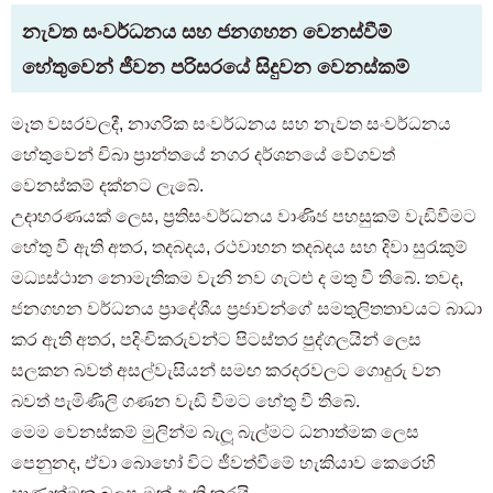
නැවත සංවර්ධනය සහ ජනගහන වෙනස්වීම්
හේතුවෙන් ජීවන පරිසරයේ සිදුවන වෙනස්කම්
මෑත වසරවලදී, නාගරික සංවර්ධනය සහ නැවත සංවර්ධනය
හේතුවෙන් චිබා ප්‍රාන්තයේ නගර දර්ශනයේ වේගවත්
වෙනස්කම් දක්නට ලැබේ.
උදාහරණයක් ලෙස, ප්‍රතිසංවර්ධනය වාණිජ පහසුකම් වැඩිවීමට
හේතු වී ඇති අතර, තදබදය, රථවාහන තදබදය සහ දිවා සුරැකුම්
මධ්‍යස්ථාන නොමැතිකම වැනි නව ගැටළු ද මතු වී තිබේ. තවද,
ජනගහන වර්ධනය ප්‍රාදේශීය ප්‍රජාවන්ගේ සමතුලිතතාවයට බාධා
කර ඇති අතර, පදිංචිකරුවන්ට පිටස්තර පුද්ගලයින් ලෙස
සලකන බවත් අසල්වැසියන් සමඟ කරදරවලට ගොදුරු වන
බවත් පැමිණිලි ගණන වැඩි වීමට හේතු වී තිබේ.
මෙම වෙනස්කම් මුලින්ම බැලූ බැල්මට ධනාත්මක ලෙස
පෙනුනද, ඒවා බොහෝ විට ජීවත්වීමේ හැකියාව කෙරෙහි