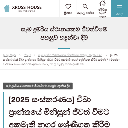
පදිංචික
ප්‍රියතම
දේපල සෙවීම
රුවන්
මෙනු
සඳහා
සෑම දුම්රිය ස්ථානයකම ජීවත්වීමේ
පහසුව හඳුන්වා දීම
ඉහළ පිටුව
තීරුව
සෑම දුම්රිය ස්ථානයකම ජීවත්වීමේ පහසුව හඳුන්වා දීම
[2025
සංස්කරණය] චිබා ප්‍රාන්තයේ මිනිසුන් ජීවත් වීමට අකමැති නගර ශ්‍රේණිගත කිරීම කුමක්ද? | මහජන
ආරක්ෂාව සහ මාර්ගගත අදහස් මත පදනම් වූ ගැඹුරු විශ්ලේෂණයක්
සෑම දුම්රිය ස්ථානයකම ජීවත්වීමේ පහසුව හඳුන්වා දීම
[2025 සංස්කරණය] චිබා
ප්‍රාන්තයේ මිනිසුන් ජීවත් වීමට
අකමැති නගර ශ්‍රේණිගත කිරීම