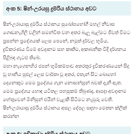
වැඳී සිටින සහ පැමිණෙන පදිංචිකරුවන් සඳහා පමණි
අංක 5: ෂින්-උරයසු දුම්රිය ස්ථානය අවට
03-6712-4344
ෂින්-උරායාසු දුම්රිය ස්ථානය සුඛෝපභෝගී මහල් නිවාස
ගොඩනැගිලි වලින් සමන්විත වන අතර බැලූ බැල්මට ජීවත් වීමට
ප්‍රසන්න ප්‍රදේශයක් ලෙස පෙනේ, නමුත් දුර්වල භූමිය,
ද්‍රවීකරණය වීමේ අවදානම සහ කෘතිම, අකාබනික වීදි දර්ශනය
පිළිබඳ ගැටළු තිබේ.
මහා නැගෙනහිර ජපන් භූමිකම්පාව අතරතුර ද්‍රවීකරණයෙන් සිදු
වූ හානිය පුළුල් ලෙස වාර්තා වූ අතර, එතැන් සිට බොහෝ
දෙනෙකුට මෙම ප්‍රදේශය ගැන නොසන්සුන් බවක් දැනී ඇත.
මෙම ප්‍රදේශය හොඳ යටිතල පහසුකම් තිබුණද, ආපදා අවදානම
හේතුවෙන් මිනිසුන් එයින් වැළකී සිටීමට නැඹුරු වෙති.
ෂින්-උරායාසු දුම්රිය ස්ථානය අසල දේපල සඳහා මෙතන ක්ලික්
කරන්න
අංක 6: ඉචිකාවා දුම්රිය ස්ථානය අවට