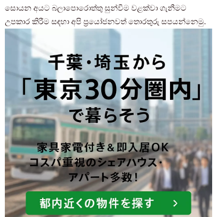
සොයන අයට බලාපොරොත්තු සුන්වීම වළක්වා ගැනීමට
උපකාර කිරීම සඳහා අපි ප්‍රයෝජනවත් තොරතුරු සපයන්නෙමු.