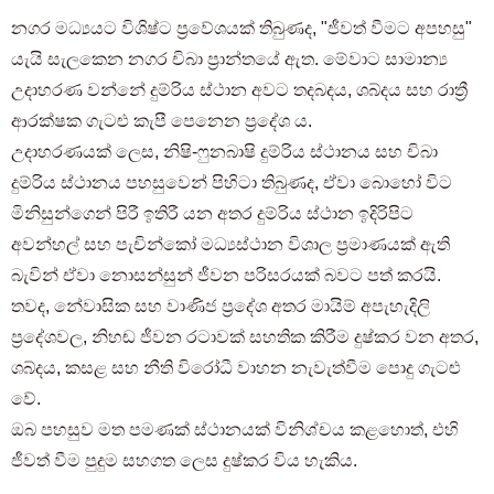
නගර මධ්‍යයට විශිෂ්ට ප්‍රවේශයක් තිබුණද, "ජීවත් වීමට අපහසු"
යැයි සැලකෙන නගර චිබා ප්‍රාන්තයේ ඇත. මේවාට සාමාන්‍ය
උදාහරණ වන්නේ දුම්රිය ස්ථාන අවට තදබදය, ශබ්දය සහ රාත්‍රී
ආරක්ෂක ගැටළු කැපී පෙනෙන ප්‍රදේශ ය.
උදාහරණයක් ලෙස, නිෂි-ෆුනබාෂි දුම්රිය ස්ථානය සහ චිබා
දුම්රිය ස්ථානය පහසුවෙන් පිහිටා තිබුණද, ඒවා බොහෝ විට
මිනිසුන්ගෙන් පිරී ඉතිරී යන අතර දුම්රිය ස්ථාන ඉදිරිපිට
අවන්හල් සහ පැචින්කෝ මධ්‍යස්ථාන විශාල ප්‍රමාණයක් ඇති
බැවින් ඒවා නොසන්සුන් ජීවන පරිසරයක් බවට පත් කරයි.
තවද, නේවාසික සහ වාණිජ ප්‍රදේශ අතර මායිම් අපැහැදිලි
ප්‍රදේශවල, නිහඬ ජීවන රටාවක් සහතික කිරීම දුෂ්කර වන අතර,
ශබ්දය, කසළ සහ නීති විරෝධී වාහන නැවැත්වීම පොදු ගැටළු
වේ.
ඔබ පහසුව මත පමණක් ස්ථානයක් විනිශ්චය කළහොත්, එහි
ජීවත් වීම පුදුම සහගත ලෙස දුෂ්කර විය හැකිය.