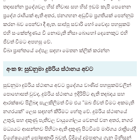
තදාසන්න ප්‍රදේශවල හිස් නිවාස සහ හිස් ඉඩම් කැපී පෙනෙන
ප්‍රදේශ රාශියක් ඇති අතර, ජනගහන අඩුවීම ප්‍රගතියක් පෙන්නුම්
කරන බව පෙන්වා දී ඇත. සාප්පු සවාරි හෝ වෛද්‍ය පහසුකම්
එහි සංකේන්ද්‍රණය වී නොමැති නිසා බොහෝ දෙනෙකුට එහි
ජීවත් වීමට අපහසු වේ.
චිබා ප්‍රාන්තයේ දේපළ සඳහා මෙතන ක්ලික් කරන්න
අංක 9: සුඩනුමා දුම්රිය ස්ථානය අවට
සුඩනුමා දුම්රිය ස්ථානය අවට ප්‍රදේශය වාණිජ පහසුකම්වලින්
පොහොසත් වුවද, දුම්රිය ස්ථානය ඉදිරිපිට ඇති තදබදය සහ
ආරක්ෂාව පිළිබඳ සැලකිලිමත් වීම එය "ඔබ ජීවත් වීමට අකමැති
නගරයක්" ලෙස සඳහන් කිරීමට හේතු වේ. දුම්රිය ස්ථානයේ
උතුරු සහ දකුණු පැතිවල වායුගෝලය වෙනස් වන අතර, නගර
මධ්‍යයට ආසන්නව පිහිටා ඇති දකුණු පිටවීමේ මාර්ගය රාත්‍රියේදී
විශේෂයෙන් ඝෝෂාකාරී බවත්, වීදියේ දුම්පානය ගැන මිනිසුන්