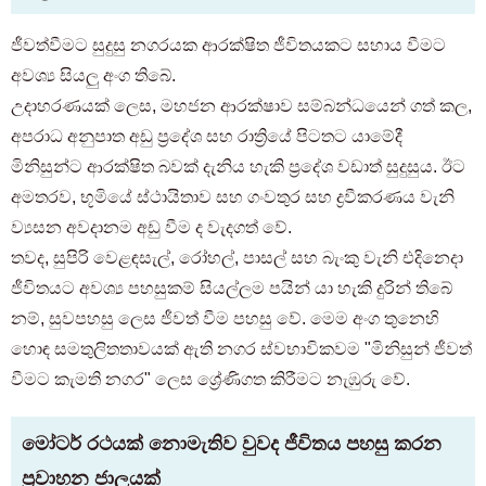
ජීවත්වීමට සුදුසු නගරයක ආරක්ෂිත ජීවිතයකට සහාය වීමට
අවශ්‍ය සියලු අංග තිබේ.
උදාහරණයක් ලෙස, මහජන ආරක්ෂාව සම්බන්ධයෙන් ගත් කල,
අපරාධ අනුපාත අඩු ප්‍රදේශ සහ රාත්‍රියේ පිටතට යාමේදී
මිනිසුන්ට ආරක්ෂිත බවක් දැනිය හැකි ප්‍රදේශ වඩාත් සුදුසුය. ඊට
අමතරව, භූමියේ ස්ථායිතාව සහ ගංවතුර සහ ද්‍රවීකරණය වැනි
ව්‍යසන අවදානම අඩු වීම ද වැදගත් වේ.
තවද, සුපිරි වෙළඳසැල්, රෝහල්, පාසල් සහ බැංකු වැනි එදිනෙදා
ජීවිතයට අවශ්‍ය පහසුකම් සියල්ලම පයින් යා හැකි දුරින් තිබේ
නම්, සුවපහසු ලෙස ජීවත් වීම පහසු වේ. මෙම අංග තුනෙහි
හොඳ සමතුලිතතාවයක් ඇති නගර ස්වභාවිකවම "මිනිසුන් ජීවත්
වීමට කැමති නගර" ලෙස ශ්‍රේණිගත කිරීමට නැඹුරු වේ.
මෝටර් රථයක් නොමැතිව වුවද ජීවිතය පහසු කරන
ප්‍රවාහන ජාලයක්