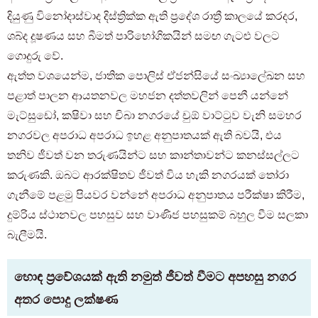
දියුණු විනෝදාස්වාද දිස්ත්‍රික්ක ඇති ප්‍රදේශ රාත්‍රී කාලයේ කරදර,
ශබ්ද දූෂණය සහ බීමත් පාරිභෝගිකයින් සමඟ ගැටළු වලට
ගොදුරු වේ.
ඇත්ත වශයෙන්ම, ජාතික පොලිස් ඒජන්සියේ සංඛ්‍යාලේඛන සහ
පළාත් පාලන ආයතනවල මහජන දත්තවලින් පෙනී යන්නේ
මැට්සුඩෝ, කෂිවා සහ චිබා නගරයේ චුඕ වාට්ටුව වැනි සමහර
නගරවල අපරාධ අපරාධ ඉහළ අනුපාතයක් ඇති බවයි, එය
තනිව ජීවත් වන තරුණයින්ට සහ කාන්තාවන්ට කනස්සල්ලට
කරුණකි. ඔබට ආරක්ෂිතව ජීවත් විය හැකි නගරයක් තෝරා
ගැනීමේ පළමු පියවර වන්නේ අපරාධ අනුපාතය පරීක්ෂා කිරීම,
දුම්රිය ස්ථානවල පහසුව සහ වාණිජ පහසුකම් බහුල වීම සලකා
බැලීමයි.
හොඳ ප්‍රවේශයක් ඇති නමුත් ජීවත් වීමට අපහසු නගර
අතර පොදු ලක්ෂණ