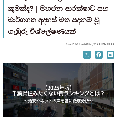
කුමක්ද? | මහජන ආරක්ෂාව සහ
මාර්ගගත අදහස් මත පදනම් වූ
ගැඹුරු විශ්ලේෂණයක්
අවසන් වරට යාවත්කාලීන：2025.10.24