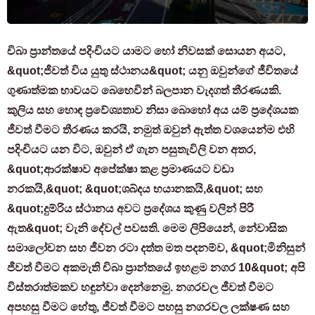
චිබා ප්‍රාන්තයේ පදිංචියට යාමට හෝ නිවසක් සොයන අයට,
&quot;ජීවත් විය යුතු ස්ථානය&quot; යනු ඔවුන්ගේ ජීවිතයේ
ගුණාත්මක භාවයට බෙහෙවින් බලපාන වැදගත් තීරණයකි.
කුලිය සහ හොඳ ප්‍රවේශ්‍යතාව නිසා බොහෝ අය යම් ප්‍රදේශයක
ජීවත් වීමට තීරණය කරයි, නමුත් ඔවුන් ඇත්ත වශයෙන්ම එහි
පදිංචියට යන විට, ඔවුන් ඒ ගැන පසුතැවිලි වන අතර,
&quot;ආරක්ෂාව අපේක්ෂා කළ ප්‍රමාණයට වඩා
නරකයි,&quot; &quot;ශබ්දය භයානකයි,&quot; සහ
&quot;දුම්රිය ස්ථානය අවට ප්‍රදේශය කුණු වලින් පිරී
ඇත&quot; වැනි දේවල් පවසති. මෙම ලිපියෙන්, නේවාසික
සමාලෝචන සහ ජීවන රටා දත්ත මත පදනම්ව, &quot;මිනිසුන්
ජීවත් වීමට අකමැති චිබා ප්‍රාන්තයේ ඉහළම නගර 10&quot; අපි
විස්තරාත්මකව හඳුන්වා දෙන්නෙමු. නගරවල ජීවත් වීමට
අපහසු වීමට හේතු, ජීවත් වීමට පහසු නගරවල ලක්ෂණ සහ