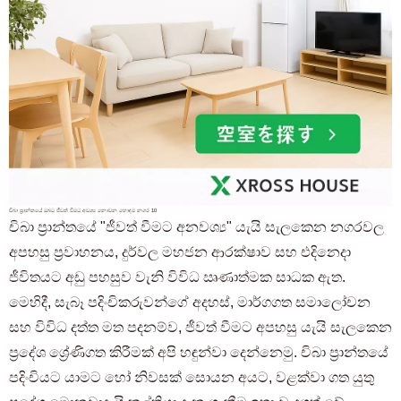
චිබා ප්‍රාන්තයේ ඔබට ජීවත් වීමට අවශ්‍ය නොවන හොඳම නගර 10
චිබා ප්‍රාන්තයේ "ජීවත් වීමට අනවශ්‍ය" යැයි සැලකෙන නගරවල
අපහසු ප්‍රවාහනය, දුර්වල මහජන ආරක්ෂාව සහ එදිනෙදා
ජීවිතයට අඩු පහසුව වැනි විවිධ ඍණාත්මක සාධක ඇත.
මෙහිදී, සැබෑ පදිංචිකරුවන්ගේ අදහස්, මාර්ගගත සමාලෝචන
සහ විවිධ දත්ත මත පදනම්ව, ජීවත් වීමට අපහසු යැයි සැලකෙන
ප්‍රදේශ ශ්‍රේණිගත කිරීමක් අපි හඳුන්වා දෙන්නෙමු. චිබා ප්‍රාන්තයේ
පදිංචියට යාමට හෝ නිවසක් සොයන අයට, වළක්වා ගත යුතු