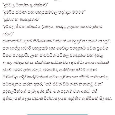
"දුර්වල මහජන ආරක්ෂාව"
"දුම්රිය ස්ථාන සහ පහසුකම්වල තදබදය මට්ටම්"
"ප්‍රවාහන අපහසුතාව"
"දුර්වල ජීවන පරිසරය (ශබ්දය, කසළ, උද්‍යාන නොමැතිකම
ආදිය)"
අනෙකුත් වැදගත් නිර්ණායක වන්නේ පොදු ප්‍රවාහනයේ පහසුව
සහ සාප්පු සවාරි පහසුකම් සහ වෛද්‍ය පහසුකම් වෙත ප්‍රවේශ
වීමේ පහසුවයි. ඌන සංවර්ධිත යටිතල පහසුකම් සහ ඉහළ
ආපදා අවදානම ඍණාත්මක සාධක වන අවස්ථා බොහොමයක්
තිබේ. මෙම දත්ත වලට අමතරව, ශ්‍රේණිගත කිරීම් සමාජ
මාධ්‍යවල පදිංචිකරුවන්ගේ සමාලෝචන සහ කීර්ති නාමයන් ද
සම්පාදනය කරන අතර, "එහි ජීවත් වීම ගැන කනගාටු වන"
පුද්ගලයින්ගේ සැබෑ අත්දැකීම් මත පදනම් වන අතර, එහි
ප්‍රතිඵලයක් ලෙස වඩාත් විශ්වාසදායක ශ්‍රේණිගත කිරීමක් සිදු වේ.