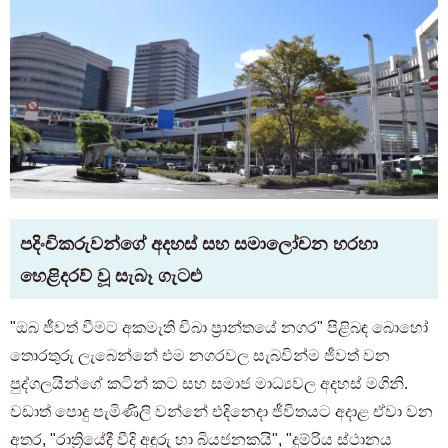
පදිංචිකරුවන්ගේ අදහස් සහ සමාලෝචන හරහා
හෙළිදරව් වූ සැබෑ ගැටළු
"ඔබ ජීවත් වීමට අකමැති චිබා ප්‍රාන්තයේ නගර" පිළිබඳ බොහෝ
තොරතුරු ලැබෙන්නේ එම නගරවල සැබවින්ම ජීවත් වන
පුද්ගලයින්ගේ කටින් කට සහ සමාජ මාධ්‍යවල අදහස් මගිනි.
වඩාත් පොදු පැමිණිලි වන්නේ එදිනෙදා ජීවිතයට අදාළ ඒවා වන
අතර, "රාත්‍රියේදී වීදි අඳුරු හා බියජනකයි", "දුම්රිය ස්ථානය