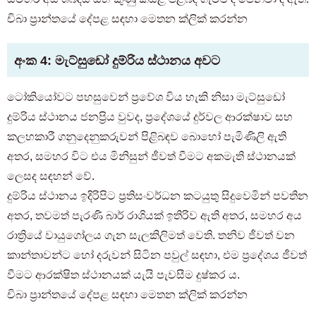
චිබා ප්‍රාන්තයේ දේපළ සඳහා මෙතන ක්ලික් කරන්න
අංක 4: මැට්සුඩෝ දුම්රිය ස්ථානය අවට
ටෝකියෝවට පහසුවෙන් ප්‍රවේශ විය හැකි නිසා මැට්සුඩෝ
දුම්රිය ස්ථානය ජනප්‍රිය වුවද, ප්‍රදේශයේ දුර්වල ආරක්ෂාව සහ
කලහකාරී ගනුදෙනුකරුවන් පිළිබඳව බොහෝ පැමිණිලි ඇති
අතර, සමහර විට එය මිනිසුන් ජීවත් වීමට අකමැති ස්ථානයක්
ලෙසද සඳහන් වේ.
දුම්රිය ස්ථානය ඉදිරිපිට ප්‍රතිසංවර්ධන කටයුතු සිදුවෙමින් පවතින
අතර, තවමත් පැරණි බාර් රාශියක් ඉතිරිව ඇති අතර, සමහර අය
රාත්‍රියේ වායුගෝලය ගැන සැලකිලිමත් වෙති. තනිව ජීවත් වන
කාන්තාවන්ට හෝ දරුවන් සිටින පවුල් සඳහා, එම ප්‍රදේශය ජීවත්
වීමට ආරක්ෂිත ස්ථානයක් යැයි පැවසීම දුෂ්කර ය.
කාමරයක් සොයන පාරිභෝගිකයින් සඳහා
චිබා ප්‍රාන්තයේ දේපළ සඳහා මෙතන ක්ලික් කරන්න
03-6712-4346