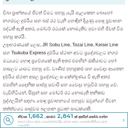
චිබා ප්‍රාන්තයේ ජීවත් වීමට පහසු යැයි සැලකෙන බොහෝ
නගරවල දුම්රිය සහ බස් රථ වැනි හොඳින් දියුණු පොදු ප්‍රවාහන
පද්ධති ඇති අතර, මෝටර් රථයක් නොමැතිව පවා එහි ජීවත් වීම
පහසු කරයි.
උදාහරණයක් ලෙස, JR Sobu Line, Tozai Line, Keisei Line
සහ Tsukuba Express දුම්රිය ස්ථාන අවට ප්‍රදේශවලට නගර
මධ්‍යයට හොඳ ප්‍රවේශයක් ඇති අතර එමඟින් රැකියාවට හෝ
පාසලට යාමට පහසු වේ. වාණිජ පහසුකම් සහ වෛද්‍ය ආයතන
දුම්රිය ස්ථාන අසල ප්‍රදේශවල සංකේන්ද්‍රණය වී ඇති අතර
එමඟින් දෛනික සාප්පු සවාරි සහ වෛද්‍ය හමුවීම් පහසු වේ.
වැඩිහිටියන්, සිසුන් සහ මෝටර් රථ නොමැති තනිකඩ
පුද්ගලයින් සඳහා, පොදු ප්‍රවාහනයේ පහසුව ඔවුන්ගේ ජීවන
තත්ත්වයට සෘජුවම බලපාන ප්‍රධාන සාධකයකි.
1,662
2,841
නිවාස
, කාමර
ක් අතරින් තෝරා ගන්න
කාමර වර්ගය අනුව සොයන්න/ජනප්‍රිය ස්ථාන අනුව සොයන්න/සිතියම අනුව
දරුවන් සිටින පවුල් හෝ තනිකඩ පුද්ගලයින් සඳහා
සොයන්න