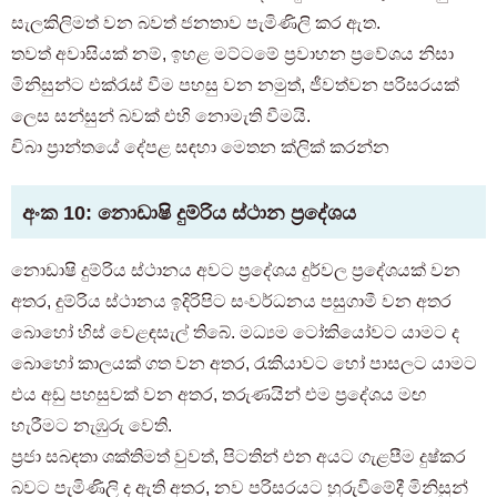
සැලකිලිමත් වන බවත් ජනතාව පැමිණිලි කර ඇත.
තවත් අවාසියක් නම්, ඉහළ මට්ටමේ ප්‍රවාහන ප්‍රවේශය නිසා
මිනිසුන්ට එක්රැස් වීම පහසු වන නමුත්, ජීවත්වන පරිසරයක්
ලෙස සන්සුන් බවක් එහි නොමැති වීමයි.
චිබා ප්‍රාන්තයේ දේපළ සඳහා මෙතන ක්ලික් කරන්න
අංක 10: නොඩාෂි දුම්රිය ස්ථාන ප්‍රදේශය
නොඩාෂි දුම්රිය ස්ථානය අවට ප්‍රදේශය දුර්වල ප්‍රදේශයක් වන
අතර, දුම්රිය ස්ථානය ඉදිරිපිට සංවර්ධනය පසුගාමී වන අතර
බොහෝ හිස් වෙළඳසැල් තිබේ. මධ්‍යම ටෝකියෝවට යාමට ද
බොහෝ කාලයක් ගත වන අතර, රැකියාවට හෝ පාසලට යාමට
එය අඩු පහසුවක් වන අතර, තරුණයින් එම ප්‍රදේශය මඟ
හැරීමට නැඹුරු වෙති.
ප්‍රජා සබඳතා ශක්තිමත් වුවත්, පිටතින් එන අයට ගැළපීම දුෂ්කර
බවට පැමිණිලි ද ඇති අතර, නව පරිසරයට හුරුවීමේදී මිනිසුන්