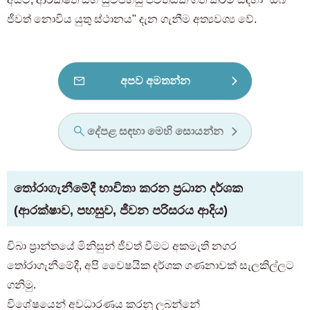
ජීවත් නොවිය යුතු ස්ථානය" දැන ගැනීම අත්‍යවශ්‍ය වේ.
අපව අමතන්න
දේපළ සඳහා මෙහි සොයන්න
තෝරාගැනීමේදී භාවිතා කරන ප්‍රධාන දර්ශක
(ආරක්ෂාව, පහසුව, ජීවන පරිසරය ආදිය)
චිබා ප්‍රාන්තයේ මිනිසුන් ජීවත් වීමට අකමැති නගර
තෝරාගැනීමේදී, අපි වෛෂයික දර්ශක ගණනාවක් සැලකිල්ලට
ගනිමු.
විශේෂයෙන් අවධාරණය කරනු ලබන්නේ