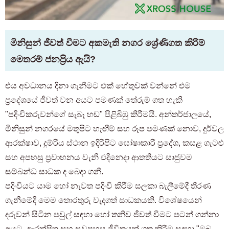
මිනිසුන් ජීවත් වීමට අකමැති නගර ශ්‍රේණිගත කිරීම්
මෙතරම් ජනප්‍රිය ඇයි?
එය අවධානය දිනා ගැනීමට එක් හේතුවක් වන්නේ එම
ප්‍රදේශයේ ජීවත් වන අයට පමණක් තේරුම් ගත හැකි
"පදිංචිකරුවන්ගේ සැබෑ හඬ" පිළිබිඹු කිරීමයි. අන්තර්ජාලයේ,
මිනිසුන් නගරයේ මතුපිට හැඟීම් සහ රූප පමණක් නොව, දුර්වල
ආරක්ෂාව, දුම්රිය ස්ථාන ඉදිරිපිට ඝෝෂාකාරී ප්‍රදේශ, කසළ ගැටළු
සහ අපහසු ප්‍රවාහනය වැනි එදිනෙදා ආතතියට සෘජුවම
සම්බන්ධ සාධක ද ​​බෙදා ගනී.
පදිංචියට යාම හෝ නැවත පදිංචි කිරීම සලකා බැලීමේදී තීරණ
ගැනීමේදී මෙම තොරතුරු වැදගත් සාධකයකි. විශේෂයෙන්
දරුවන් සිටින පවුල් සඳහා හෝ තනිව ජීවත් වීමට පටන් ගන්නා
අයට, ආරක්ෂිත සහ සුවපහසු ජීවිතයක් ගත කිරීම සඳහා "ඔබ