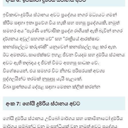
ඉචිකාවා දුම්රිය ස්ථානය අවට ප්‍රදේශය නගර මධ්‍යයට ගමන්
කිරීම සඳහා ඉතා ප්‍රවේශ විය හැකි සහ පහසු ප්‍රදේශයකි, නමුත්
සමහර අය "පැරණි නේවාසික ප්‍රදේශ රාශියක් ඇති බැවින් නගර
දර්ශනය අවුල් සහගත වේ" සහ "රාත්‍රියේ ආරක්ෂාව
කනස්සල්ලට කරුණකි" යනුවෙන් කනස්සල්ල පළ කර ඇත.
ඊට අමතරව, සාපේක්ෂව ඉහළ ජීවන වියදම සහ දුම්රිය ස්ථානය
අවට ඇති තදබදය ද ජීවත් වීමට අපහසු සාධක වේ.
විශේෂයෙන්, එය සමහර විට නිහඬ පරිසරයක් අවශ්‍ය
පුද්ගලයින්ට තරමක් නුසුදුසු යැයි සැලකේ.
චිබා ප්‍රාන්තයේ දේපළ සඳහා මෙතන ක්ලික් කරන්න
අංක 7: ගෝයි දුම්රිය ස්ථානය අවට
ගෝයි දුම්රිය ස්ථානය උචිබෝ මාර්ගය සහ කොමිනාටෝ දුම්රිය
මාර්ගය සම්බන්ධ වන මංසන්ධියක් වන නමුත් අවට ප්‍රදේශය