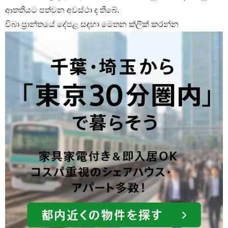
ආතතියට පත්වන අවස්ථා ද තිබේ.
චිබා ප්‍රාන්තයේ දේපළ සඳහා මෙතන ක්ලික් කරන්න