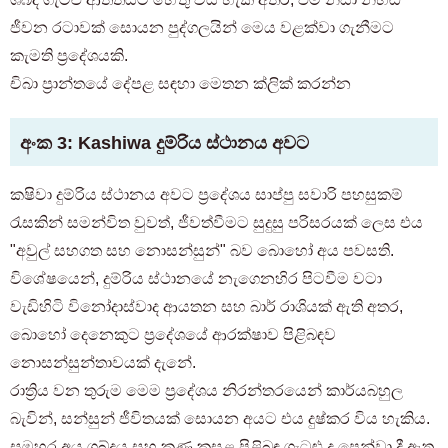
ජීවන රටාවක් සොයන පුද්ගලයින් මෙය වළක්වා ගැනීමට
කැමති ප්‍රදේශයකි.
චිබා ප්‍රාන්තයේ දේපළ සඳහා මෙතන ක්ලික් කරන්න
අංක 3: Kashiwa දුම්රිය ස්ථානය අවට
කෂිවා දුම්රිය ස්ථානය අවට ප්‍රදේශය සාප්පු සවාරි පහසුකම්
රැසකින් සමන්විත වුවත්, ජීවත්වීමට සුදුසු පරිසරයක් ලෙස එය
"අවුල් සහගත සහ නොසන්සුන්" බව බොහෝ අය පවසති.
විශේෂයෙන්, දුම්රිය ස්ථානයේ නැගෙනහිර පිටවීම වටා
වැඩිහිටි විනෝදාස්වාද ආයතන සහ බාර් රාශියක් ඇති අතර,
බොහෝ දෙනෙකුට ප්‍රදේශයේ ආරක්ෂාව පිළිබඳව
නොසන්සුන්තාවයක් දැනේ.
රාත්‍රිය වන තුරුම මෙම ප්‍රදේශය නිරන්තරයෙන් කාර්යබහුල
බැවින්, සන්සුන් ජීවිතයක් සොයන අයට එය දුෂ්කර විය හැකිය.
සමහර අය ශබ්දය සහ කුණු කසළ පිළිබඳ ගැටළු ද පෙන්වා දී ඇත.