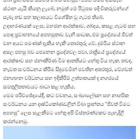
ස්ථාන යැයි කියනු ලැබේ, නමුත් මේ පිටුපස පදිංචිකරුවන්ගේ
සැබෑ හඬ සහ කලාපයට විශේෂිත වූ ගැටළු තිබේ.
උදාහරණයක් ලෙස, මහජන ආරක්ෂාව, ශබ්දය, කසළ ගැටළු සහ
පොදු ප්‍රවාහනයේ අපහසුතාව වැනි සාධක, එම ප්‍රදේශයේ ජීවත්
වන අයට පමණක් දැකිය හැකි තොරතුරු වේ. දුම්රිය ස්ථාන
අසල පහසු බව පෙනෙන ප්‍රදේශවල පවා, රාත්‍රියේ ප්‍රදේශයේ
ආරක්ෂාව සහ ජනාකීර්ණ වීම ආතතියට හේතු විය හැක. තවද,
නැවත සංවර්ධනය කිරීම සිදුවෙමින් පවතින අතරතුර, වේගවත්
ජනගහන වර්ධනය සහ ඉදිකිරීම් උත්පාතයක් ද නගරයේ
සමතුලිතතාවයට බාධා කළ හැකිය.
මෙම පරිච්ඡේදයේදී, කට වචනය, සංඛ්‍යාලේඛන සහ නාගරික
සංවර්ධනය යන දෘෂ්ටිකෝණවලින් චිබා ප්‍රාන්තය "ජීවත් වීමට
අපහසු" ලෙස සැලකීමට හේතු අපි විස්තරාත්මකව පැහැදිලි
කරන්නෙමු.