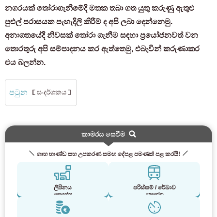
නගරයක් තෝරාගැනීමේදී මතක තබා ගත යුතු කරුණු ඇතුළු
පුළුල් පරාසයක පැහැදිලි කිරීම් ද අපි ලබා දෙන්නෙමු.
අනාගතයේදී නිවසක් තෝරා ගැනීම සඳහා ප්‍රයෝජනවත් වන
තොරතුරු අපි සම්පාදනය කර ඇත්තෙමු, එබැවින් කරුණාකර
එය බලන්න.
පටුන
［සංදර්ශකය］
කාමරය සෙවීම
ගෘහ භාණ්ඩ සහ උපකරණ සමඟ දේපළ පමණක් පළ කරයි!
ලිපිනය
පරිස්සම් / රේඛාව
සොයන්න
සොයන්න