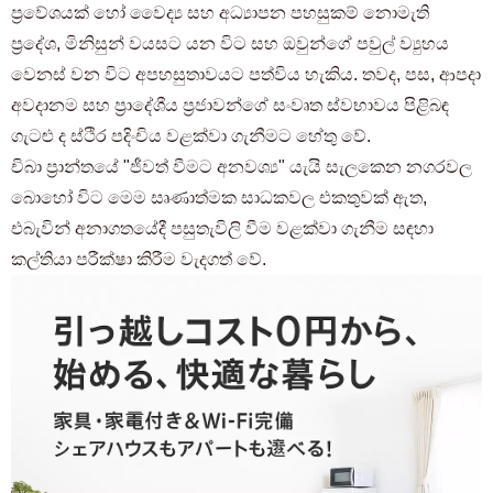
ප්‍රවේශයක් හෝ වෛද්‍ය සහ අධ්‍යාපන පහසුකම් නොමැති
ප්‍රදේශ, මිනිසුන් වයසට යන විට සහ ඔවුන්ගේ පවුල් ව්‍යුහය
වෙනස් වන විට අපහසුතාවයට පත්විය හැකිය. තවද, පස, ආපදා
අවදානම සහ ප්‍රාදේශීය ප්‍රජාවන්ගේ සංවෘත ස්වභාවය පිළිබඳ
ගැටළු ද ස්ථිර පදිංචිය වළක්වා ගැනීමට හේතු වේ.
චිබා ප්‍රාන්තයේ "ජීවත් වීමට අනවශ්‍ය" යැයි සැලකෙන නගරවල
බොහෝ විට මෙම සෘණාත්මක සාධකවල එකතුවක් ඇත,
එබැවින් අනාගතයේදී පසුතැවිලි වීම වළක්වා ගැනීම සඳහා
කල්තියා පරීක්ෂා කිරීම වැදගත් වේ.