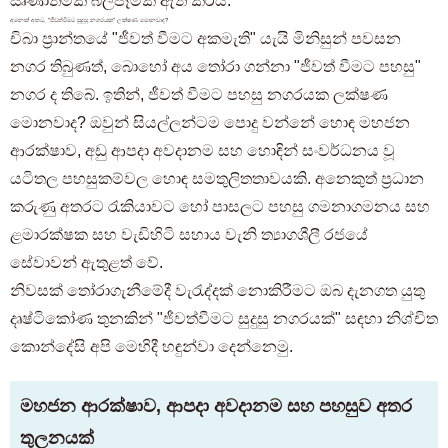
ඍණාත්මක බලපෑමක් ඇති කරයි.
අනෙක් අතට, "ජීවත්වීමට සුදුසු නගරයක" ලක්ෂණ මොනවාද?
චිබා ප්‍රාන්තයේ "ජීවත් වීමට අකමැති" යැයි මිනිසුන් පවසන
නගර තිබුණත්, බොහෝ අය තෝරා ගන්නා "ජීවත් වීමට පහසු"
නගර ද තිබේ. ඉතින්, ජීවත් වීමට පහසු නගරයක ලක්ෂණ
මොනවාද? ඔවුන් සියල්ලන්ටම පොදු වන්නේ හොඳ මහජන
ආරක්ෂාව, අඩු ආපදා අවදානම සහ හොඳින් සංවර්ධනය වූ
යටිතල පහසුකම්වල හොඳ සමතුලිතතාවයකි. අනෙකුත් ප්‍රධාන
කරුණු අතරට රැකියාවට හෝ පාසලට පහසු ගමනාගමනය සහ
ළමාරක්ෂක සහ වැඩිහිටි සහාය වැනි ත්‍යාගශීලී රජයේ
සේවාවන් ඇතුළත් වේ.
නිවසක් තෝරාගැනීමේදී වැරැද්දක් නොකිරීමට ඔබ දැනගත යුතු
දෘෂ්ටිකෝණ තුනකින් "ජීවත්වීමට සුදුසු නගරයක්" සඳහා නිශ්චිත
කොන්දේසි අපි මෙහිදී හඳුන්වා දෙන්නෙමු.
මහජන ආරක්ෂාව, ආපදා අවදානම සහ පහසුව අතර
තුලනයක්