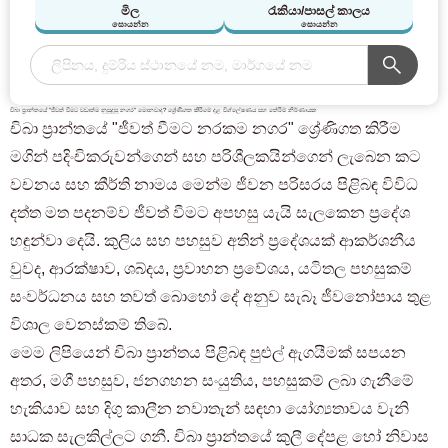
මිල
රැකියා/පාසල් කාලය
සොයන්න
සොයන්න
චිබා ප්‍රාන්තයේ "ජීවත් වීමට වඩාත්ම නුසුදුසු නගර" මොනවාද? ශ්‍රේණිගත කිරීමේ දළ විශ්ලේෂණය සහ තේරීම් නිර්ණායක
චිබා ප්‍රාන්තයේ "ජීවත් වීමට නරකම නගර" ශ්‍රේණිගත කිරීම
මගින් පදිංචිකරුවන්ගෙන් සහ පරිශීලකයින්ගෙන් ලැබෙන කට
වචනය සහ කීර්ති නාමය මෙන්ම ජීවන පරිසරය පිළිබඳ විවිධ
දත්ත මත පදනම්ව ජීවත් වීමට අපහසු යැයි සැලකෙන ප්‍රදේශ
හඳුන්වා දෙයි. කුලිය සහ පහසුව අතින් ප්‍රදේශයක් ආකර්ශනීය
වුවද, ආරක්ෂාව, ශබ්දය, ප්‍රවාහන ප්‍රවේශය, යටිතල පහසුකම්
සංවර්ධනය සහ තවත් බොහෝ දේ අනුව සැබෑ ජීවනෝපාය තුළ
විශාල වෙනස්කම් තිබේ.
මෙම ලිපියෙන් චිබා ප්‍රාන්තය පිළිබඳ පුළුල් ඇගයීමක් සපයන
අතර, මගී පහසුව, ජනගහන සංයුතිය, පහසුකම් ලබා ගැනීමේ
හැකියාව සහ දිගු කාලීන නවාතැන් සඳහා යෝග්‍යතාවය වැනි
සාධක සැලකිල්ලට ගනී. චිබා ප්‍රාන්තයේ කුලී දේපළ හෝ නිවාස