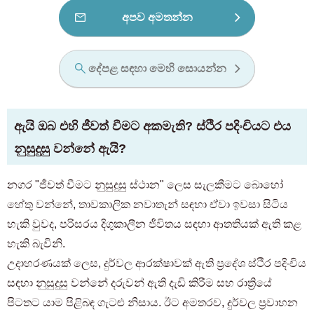
අපව අමතන්න
දේපළ සඳහා මෙහි සොයන්න
ඇයි ඔබ එහි ජීවත් වීමට අකමැති? ස්ථිර පදිංචියට එය
නුසුදුසු වන්නේ ඇයි?
නගර "ජීවත් වීමට නුසුදුසු ස්ථාන" ලෙස සැලකීමට බොහෝ
හේතු වන්නේ, තාවකාලික නවාතැන් සඳහා ඒවා ඉවසා සිටිය
හැකි වුවද, පරිසරය දිගුකාලීන ජීවිතය සඳහා ආතතියක් ඇති කළ
හැකි බැවිනි.
උදාහරණයක් ලෙස, දුර්වල ආරක්ෂාවක් ඇති ප්‍රදේශ ස්ථිර පදිංචිය
සඳහා නුසුදුසු වන්නේ දරුවන් ඇති දැඩි කිරීම සහ රාත්‍රියේ
පිටතට යාම පිළිබඳ ගැටළු නිසාය. ඊට අමතරව, දුර්වල ප්‍රවාහන