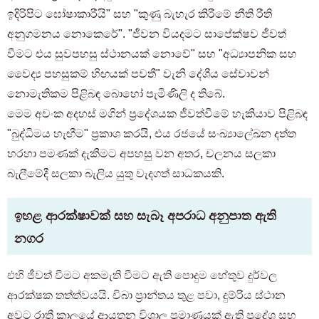
ඉදිරිපිට ඝෝෂාකාරීයි" සහ "කුණු බැහැර කිරීමේ නීති රීති
අනුගමනය නොකෙරේ". "ජීවන වියදමට සාපේක්ෂව ජීවත්
වීමට එය සුවපහසු ස්ථානයක් නොවේ" සහ "අධ්‍යාපනික සහ
වෛද්‍ය පහසුකම් හිඟයක් පවතී" වැනි දේශීය සේවාවන්
නොමැතිකම පිළිබඳ බොහෝ පැමිණිලි ද තිබේ.
මෙම අවංක අදහස් මගින් ප්‍රදේශයක ජීවත්වීමේ හැකියාව පිළිබඳ
"බුද්ධිමය හැඟීම" ප්‍රකාශ කරයි, එය රජයේ සංඛ්‍යාලේඛන දත්ත
හරහා පමණක් දැකීමට අපහසු වන අතර, චලනය සලකා
බැලීමේදී සලකා බැලිය යුතු වැදගත් සාධකයකි.
ඉහළ ආරක්ෂාවක් සහ සැබෑ අපරාධ අනුපාත ඇති
නගර
එහි ජීවත් වීමට අකමැති වීමට ඇති පොදුම හේතුව දුර්වල
ආරක්ෂක තත්ත්වයයි. චිබා ප්‍රාන්තය තුළ පවා, දුම්රිය ස්ථාන
අවට රාත්‍රී කාලයේ ආයතන විශාල ප්‍රමාණයක් ඇති ප්‍රදේශ සහ