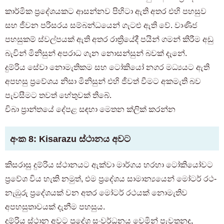
කාර්මික ප්‍රදේශයකට ආසන්නව පිහිටා ඇති අතර එහි පහසුව
සහ ජීවන පරිසරය සම්බන්ධයෙන් ගැටළු ඇති වේ. වාණිජ
පහසුකම් ස්වල්පයක් ඇති අතර රාත්‍රියේදී පයින් ගමන් කිරීම අඩු
බැවින් මිනිසුන් අපරාධ ගැන නොසන්සුන් බවක් දැනේ.
දුම්රිය සේවා නොමැතිකම සහ ටෝකියෝ නගර මධ්‍යයට ඇති
අපහසු ප්‍රවේශය නිසා මිනිසුන් එහි ජීවත් වීමට අකමැති බව
පැවසීමට තවත් හේතුවක් තිබේ.
චිබා ප්‍රාන්තයේ දේපළ සඳහා මෙතන ක්ලික් කරන්න
අංක 8: Kisarazu ස්ථානය අවට
කිසරාසු දුම්රිය ස්ථානයට ඇක්වා මාර්ගය හරහා ටෝකියෝවට
ප්‍රවේශ විය හැකි නමුත්, එම ප්‍රදේශය සාමාන්‍යයෙන් මෝටර් රථ-
නැඹුරු ප්‍රදේශයක් වන අතර මෝටර් රථයක් නොමැතිව
අපහසුතාවයක් දැනීම පහසුය.
දුම්රිය ස්ථාන අවට ප්‍රදේශ සංවර්ධනය වෙමින් පැවතුනද,