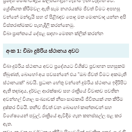
ප්‍රදේශ මොනවාදැයි කල්තියා දැන ගැනීම ඉතා වැදගත් වේ.
ශ්‍රේණිගත කිරීම්වල ඇති සෑම නගරයක්ම ජීවත් වීමට අපහසු
වන්නේ මන්දැයි සහ ඒ පිළිබඳව පොදු මත මොනවාද යන්න අපි
විස්තරාත්මකව පැහැදිලි කරන්නෙමු.
චිබා ප්‍රාන්තයේ දේපළ සඳහා මෙතන ක්ලික් කරන්න
අංක 1: චිබා දුම්රිය ස්ථානය අවට
චිබා දුම්රිය ස්ථානය අවට ප්‍රදේශයට විශිෂ්ට ප්‍රවාහන පහසුකම්
තිබුණත්, බොහෝ අය පවසන්නේ එය "ඔබ ජීවත් වීමට අකමැති
ස්ථානයක්" බවයි. ප්‍රධාන හේතු වන්නේ දුම්රිය ස්ථානය ඉදිරිපිට
ඇති තදබදය, දුර්වල ආරක්ෂාව සහ රාත්‍රියේ විවෘතව පවතින
අවන්හල් විශාල සංඛ්‍යාවක් නිසා සාමකාමී ජීවිතයක් ගත කිරීම
දුෂ්කර වීමයි. තනිව ජීවත් වන බොහෝ කාන්තාවන් සහ
විශේෂයෙන් පවුල්, රාත්‍රියේ ඇවිදීම ගැන කනස්සල්ල පළ කර
ඇත.