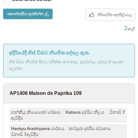
ජේආර් ඕම් ලයින්
(2)
කොන්දේසිය සුරකින්න
නිර්දේශිත අනුපිළිවෙල
ජේආර් හචිකෝ රේඛාව
(1)
2
කෑලි
ජේආර් සගාමි රේඛාව
(1)
ඉදිරියේදී හිස් වීමට නියමිත දේපල ඇත.
ටෝකියෝ මෙට්රෝ
හිස් වීමට නියමිත දිනය පරීක්ෂා කර අසල ප්‍රදේශවල දේපලත් සලකා
බලන්න.
ටෝකියෝ මෙට්‍රෝ මරුනූචි මාර්ගය
(126)
AP1406 Maison de Paprika 109
ටෝකියෝ මෙට්‍රෝ ගින්සා මාර්ගය
(12)
ටෝකියෝ මෙට්‍රෝ හැන්සොමන් ලයින්
(6)
හන්කියු කියොතෝ රේඛාව
Katsura දුම්රිය නිලය විනාඩි 7
ඇවිදීම
ටෝකියෝ මෙට්‍රෝ චියෝඩා මාර්ගය
(20)
Hankyu Arashiyama මාර්ගය
කට්සුරා දුම්රිය ස්ථානය
විනාඩි 7ඇවිදීම