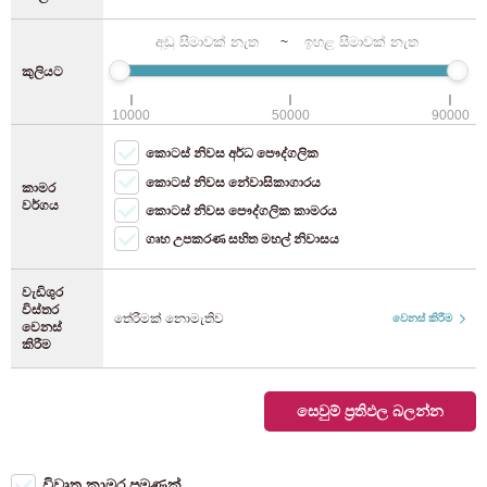
ෆුකුඕකා
(118)
JR කීයෝ රේඛාව
(8)
WiFi (නොමිලේ)
~
බයිසිකල් නැවැත්වීම (බයිසිකලය)
කුලියට
JR යොකොහාමා රේඛාව
(28)
බයිසිකල් ගාල් කිරීම (moped)
10000
50000
90000
JR නම්බු රේඛාව
(40)
කොටස් නිවස අර්ධ පෞද්ගලික
කොටස් නිවස නේවාසිකාගාරය
JR Yokosuka රේඛාව
(12)
කාමර
වර්ගය
කොටස් නිවස පෞද්ගලික කාමරය
ගෘහ උපකරණ සහිත මහල් නිවාසය
JR Tohoku ප්රධාන මාර්ගය
(4)
වැඩිශුර
ජේආර් ටකාසාකි රේඛාව
(2)
විස්තර
තේරීමක් නොමැතිව
වෙනස් කිරීම
වෙනස්
කිරීම
JR Tokaido ප්රධාන මාර්ගය
(37)
සෙවුම් ප්‍රතිඵල බලන්න
උට්සුනොමියා රේඛාව
(7)
ජේආර් මුසාෂිනෝ රේඛාව
(9)
විවෘත කාමර පමණක්