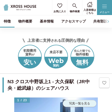
入居者様は
お気に入り
物件検索
メニュー
こちら
特徴
物件概要
基本情報
アクセスマップ
共有部設備
上京者
支持
圧倒的
理由
に
される
な
初期費用
住んだ後でも
来店不要
賃料
物件移動
が
Web
安い
無料
契約
N3 クロス中野坂上1 - 大久保駅（JR中
央・総武線）のシェアハウス
1
/
23
写真一覧を見る