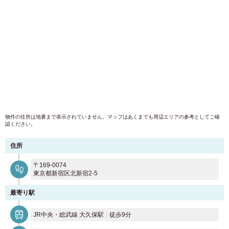
物件の住所は地番まで表示されていません。マップはあくまでも周辺エリアの参考としてご確
認ください。
お部屋探しのお客様専用
住所
03-6712-4346
入居予定者様・入居者様専用
〒169-0074
東京都新宿区北新宿2-5
03-6712-4344
最寄り駅
JR中央・総武線 大久保駅
徒歩9分