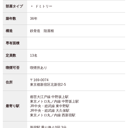
部屋タイプ
ドミトリー
築年数
36年
構造
鉄骨造 陸屋根
専有面積
定員数
13名
喫煙可否
喫煙所あり
〒169-0074
住所
東京都新宿区北新宿2-5
都営大江戸線 中野坂上駅
東京メトロ丸ノ内線 中野坂上駅
最寄り駅
JR中央・総武線 東中野駅
JR中央・総武線 大久保駅
東京メトロ丸ノ内線 西新宿駅
新宿駅 乗り換え0回 3分