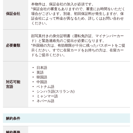
本物件は、保証会社の加入が必須です。
*保証会社の審査もありますので、審査にお時間をいただく
保証会社
場合がございます。別途、初回保証料が発生しますが、保
証会社によって料金が異なるため、詳しくはお問い合わせ
ください。
顔写真付きの身分証明書（運転免許証、マイナンバーカー
ド）と緊急連絡先のご提出が必要になります。
必要書類
*外国籍の方は、有効期限が十分に残ったパスポートをご提
示ください。すでに在留カードをお持ちの方は、在留カー
ドもご提示ください。
日本語
英語
韓国語
対応可能
中国語
言語
ベトナム語
シンハラ語(スリランカ)
ミャンマー語
ネパール語
解約条件
解約事務