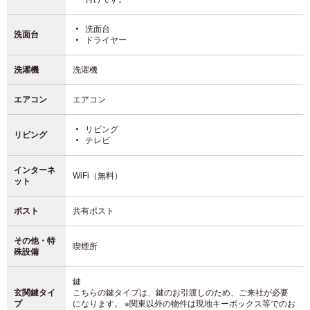
洗面台
洗面台
ドライヤー
洗濯機
洗濯機
エアコン
エアコン
リビング
リビング
テレビ
インターネ
WiFi（無料）
ット
ポスト
共有ポスト
その他・特
喫煙所
殊設備
鍵
玄関鍵タイ
こちらの鍵タイプは、鍵のお引渡しのため、ご来社が必要
プ
になります。 ※関東以外の物件は現地キーボックス等でのお