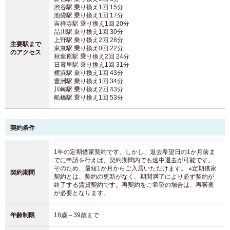
渋谷駅 乗り換え1回 15分
池袋駅 乗り換え1回 17分
吉祥寺駅 乗り換え1回 20分
品川駅 乗り換え1回 30分
上野駅 乗り換え2回 28分
主要駅まで
東京駅 乗り換え0回 22分
の
アクセス
秋葉原駅 乗り換え2回 24分
日暮里駅 乗り換え1回 31分
横浜駅 乗り換え1回 43分
豊洲駅 乗り換え1回 34分
川崎駅 乗り換え2回 43分
船橋駅 乗り換え1回 53分
契約条件
1年の定期借家契約です。しかし、退去希望日の1か月前ま
でに申請を行えば、契約期間内でも途中退去が可能です。
そのため、最短1か月からご入居いただけます。 ※定期借家
契約期間
契約とは、契約の更新がなく、期間満了により必ず契約が
終了する賃貸契約です。再契約をご希望の場合は、再審査
が必要となります。
年齢制限
18歳～39歳まで