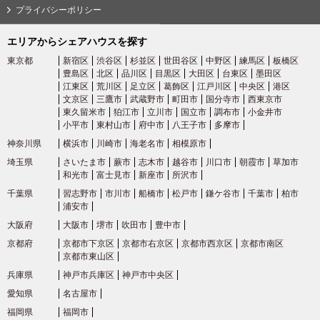
プライバシーポリシー
お問い合わせはこちら
エリアからシェアハウスを探す
東京都
新宿区
渋谷区
杉並区
世田谷区
中野区
練馬区
板橋区
豊島区
北区
品川区
目黒区
大田区
台東区
墨田区
江東区
荒川区
足立区
葛飾区
江戸川区
中央区
港区
文京区
三鷹市
武蔵野市
町田市
国分寺市
西東京市
東久留米市
狛江市
立川市
国立市
調布市
小金井市
小平市
東村山市
府中市
八王子市
多摩市
神奈川県
横浜市
川崎市
海老名市
相模原市
埼玉県
さいたま市
蕨市
志木市
越谷市
川口市
朝霞市
草加市
和光市
富士見市
新座市
所沢市
千葉県
習志野市
市川市
船橋市
松戸市
鎌ケ谷市
千葉市
柏市
浦安市
大阪府
大阪市
堺市
吹田市
豊中市
京都府
京都市下京区
京都市右京区
京都市西京区
京都市南区
京都市東山区
兵庫県
神戸市兵庫区
神戸市中央区
愛知県
名古屋市
福岡県
福岡市