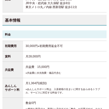
JR中央・総武線 大久保駅
徒歩9分
東京メトロ丸ノ内線 西新宿駅
徒歩11分
基本情報
料金
初期費用
30,000円※初期費用返金不可
賃料
月28,000円
共益費 15,000円
共益費
※共益費に水光熱費・備品代含む
月1,364円(税別)
あんしん
※あんしんサポート料は、入居者様の住まいに関するあらゆるトラブ
サポート料
ル、サービスに対応する料金です。
敷金0円
一般的な賃貸では、家賃1ヶ月分ほどの「敷金」が必要ですが、クロス