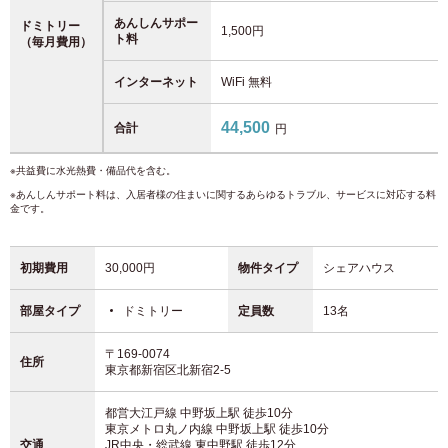
あんしんサポー
ドミトリー
1,500円
ト料
（毎月費用）
インターネット
WiFi 無料
44,500
合計
円
※共益費に水光熱費・備品代を含む。
※あんしんサポート料は、入居者様の住まいに関するあらゆるトラブル、サービスに対応する料
金です。
初期費用
30,000円
物件タイプ
シェアハウス
部屋タイプ
ドミトリー
定員数
13名
〒169-0074
住所
東京都新宿区北新宿2-5
都営大江戸線 中野坂上駅
徒歩10分
東京メトロ丸ノ内線 中野坂上駅
徒歩10分
交通
JR中央・総武線 東中野駅
徒歩12分