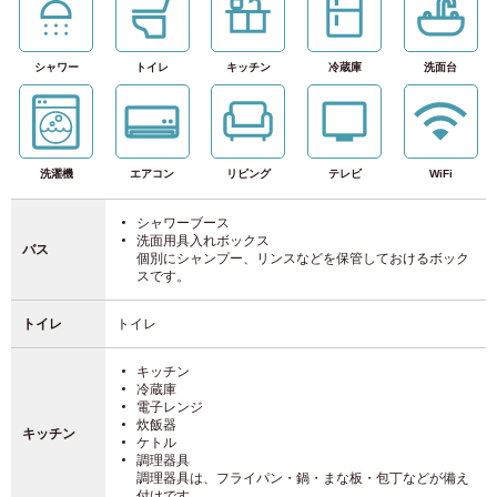
シャワー
トイレ
キッチン
冷蔵庫
洗面台
洗濯機
エアコン
リビング
テレビ
WiFi
シャワーブース
洗面用具入れボックス
バス
個別にシャンプー、リンスなどを保管しておけるボック
スです。
トイレ
トイレ
キッチン
冷蔵庫
電子レンジ
炊飯器
キッチン
ケトル
調理器具
調理器具は、フライパン・鍋・まな板・包丁などが備え
付けです。