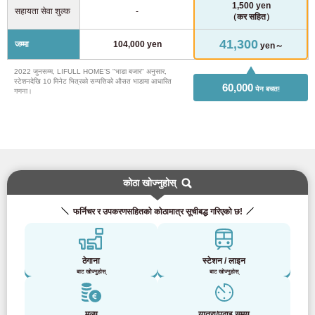
1,500 yen
सहायता सेवा शुल्क
-
（कर सहित）
41,300
जम्मा
104,000 yen
yen～
2022 जुनसम्म, LIFULL HOME’S "भाडा बजार" अनुसार,
स्टेशनदेखि 10 मिनेट भित्रको सम्पत्तिको औसत भाडामा आधारित
60,000
येन बचत!
गणना।
कोठा खोज्नुहोस्
फर्निचर र उपकरणसहितको कोठामात्र सूचीबद्ध गरिएको छ!
ठेगाना
स्टेशन / लाइन
बाट खोज्नुहोस्
बाट खोज्नुहोस्
मूल्य
यात्रा/पढाइ समय