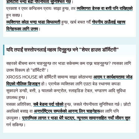
डर्मिटोरी भन्दा बढी गोपनीयता सुनिश्चित गर्छ
।
प्रकाश र एयर कन्डिसन प्रायः साझा हुन्छ, तर
व्यक्तिगत डेस्क वा बत्ती पनि राखिएको
हुन सक्छ।
व्यक्तिगत कोठा भन्दा भाडा किफायती
हुन्छ, खर्च बचत गर्दै
गोपनीय ठाउँलाई महत्त्व
दिनेहरूका लागि उत्तम
।
यदि तपाईं सस्तोपनलाई महत्व दिनुहुन्छ भने "शेयर हाउस डॉर्मिटरी"
सहरको बीचमा बस्न चाहनुहुन्छ तर भाडा सकेसम्म कम राख्न चाहनुहुन्छ? त्यसका लागि
उत्तम विकल्प हो "डॉर्मिटरी"।
XROSS HOUSE को डॉर्मिटरी सामान्य साझा कोठाभन्दा
आराम र कार्यक्षमतामा जोड
दिएको मौलिक डिजाइन
हो। प्रत्येक व्यक्तिका लागि एउटा बेड स्थानमा कपडा
सुकाउने डन्डी, बत्ती, ३ प्वालको कन्ट्रोल, स्लाइडिङ टेबल, भण्डारण आदि सुविधा
उपलब्ध हुन्छ।
यसका अतिरिक्त,
सबै बेडमा पर्दा रहेको
हुन्छ, जसले गोपनीयता सुनिश्चित गर्छ। छोटो
अवधिको बसाइ वा
अन्तर्राष्ट्रिय सम्पर्कको आनन्द लिन चाहनेहरू
का लागि पनि
उपयुक्त।
प्रारम्भिक लागत र भाडा धेरै घटाएर, न्यूनतम सामानसहित नयाँ जीवन सुरु
गर्न सकिन्छ।