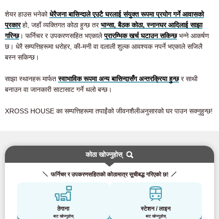
शेयर हाउस भनेको
धेरैजना बासिन्दाले एउटै घरलाई संयुक्त रूपमा प्रयोग गर्ने आवासको
प्रकार
हो, जहाँ व्यक्तिगत कोठा हुन्छ तर
भान्सा, बैठक कोठा, स्नानघर आदिलाई साझा
गरिन्छ
। फर्निचर र उपकरणसहित भएकाले
प्रारम्भिक खर्च घटाउन सकिन्छ
भन्ने आकर्षण
छ। धेरै सम्पत्तिहरूमा धरोहर, की-मनी वा दलाली शुल्क आवश्यक नपर्ने भएकाले सजिलै
बस्न सकिन्छ।
साझा स्थानहरू मार्फत
स्वाभाविक रूपमा अन्य बासिन्दासँग अन्तरक्रिया हुन्छ
र साथी
बनाउन वा जानकारी साटासाट गर्ने थलो बन्छ।
XROSS HOUSE का सम्पत्तिहरूमा तपाईंको जीवनशैलीअनुसारको घर पाउन सक्नुहुन्छ!
कोठा खोज्नुहोस्
फर्निचर र उपकरणसहितको कोठामात्र सूचीबद्ध गरिएको छ!
ठेगाना
स्टेशन / लाइन
बाट खोज्नुहोस्
बाट खोज्नुहोस्