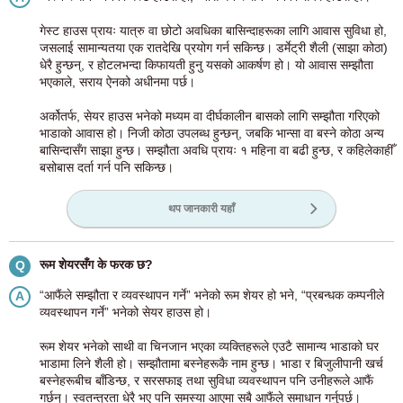
गेस्ट हाउस प्रायः यात्रु वा छोटो अवधिका बासिन्दाहरूका लागि आवास सुविधा हो,
जसलाई सामान्यतया एक रातदेखि प्रयोग गर्न सकिन्छ। डर्मेट्री शैली (साझा कोठा)
धेरै हुन्छन्, र होटलभन्दा किफायती हुनु यसको आकर्षण हो। यो आवास सम्झौता
भएकाले, सराय ऐनको अधीनमा पर्छ।
अर्कोतर्फ, सेयर हाउस भनेको मध्यम वा दीर्घकालीन बासको लागि सम्झौता गरिएको
भाडाको आवास हो। निजी कोठा उपलब्ध हुन्छन्, जबकि भान्सा वा बस्ने कोठा अन्य
बासिन्दासँग साझा हुन्छ। सम्झौता अवधि प्रायः १ महिना वा बढी हुन्छ, र कहिलेकाहीँ
बसोबास दर्ता गर्न पनि सकिन्छ।
थप जानकारी यहाँ
रूम शेयरसँग के फरक छ?
Q
“आफैंले सम्झौता र व्यवस्थापन गर्ने” भनेको रूम शेयर हो भने, “प्रबन्धक कम्पनीले
A
व्यवस्थापन गर्ने” भनेको सेयर हाउस हो।
रूम शेयर भनेको साथी वा चिनजान भएका व्यक्तिहरूले एउटै सामान्य भाडाको घर
भाडामा लिने शैली हो। सम्झौतामा बस्नेहरूकै नाम हुन्छ। भाडा र बिजुलीपानी खर्च
बस्नेहरूबीच बाँडिन्छ, र सरसफाइ तथा सुविधा व्यवस्थापन पनि उनीहरूले आफैं
गर्छन्। स्वतन्त्रता धेरै भए पनि समस्या आएमा सबै आफैंले समाधान गर्नुपर्छ।