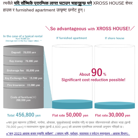
त्यसैले
यदि साँच्चिकै प्रारम्भिक लागत घटाउन चाहनुहुन्छ भने
XROSS HOUSE शेयर
हाउस र furnished apartment उत्कृष्ट छनोट हुन्।
※चार ठूला महानगर (टोकियो, नागोया, ओसाका, फुकुओकालाई समावेश गरी) मा एकल जीवनयापनको औसत भाडा (झन्डै
78,000 yen) र व्यवस्थापन शुल्क (झन्डै 4,600 yen) को आधारमा प्रारम्भिक लागतको अनुमान गरिएको छ।
※
"सन् 2023 आवास बजार प्रवृत्ति सर्वेक्षण"（जापान भूमि, पूर्वाधार, यातायात र पर्यटन मन्त्रालय - आवास विभाग）