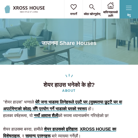
बासिन्दाहरूको
मनपर्ने
कोठा खोज्नुहोस्
मेनु
लागि
जापानमा Share Houses
शेयर हाउस भनेको के हो?
ABOUT
“शेयर हाउस” भन्नाले
धेरै जना भाडामा लिनेहरूले एउटै घर (मुख्यतया छुट्टै घर वा
अपार्टमेन्टको कोठा) सँगै प्रयोग गर्ने भाडाको घरको स्वरूप
हो।
हालका वर्षहरूमा, यो
नयाँ आवास शैली
को रूपमा ध्यानाकर्षण गरिरहेको छ!
शेयर हाउसमा बस्दा, हामीले
शेयर हाउसको इतिहास
,
XROSS HOUSE का
विशेषताहरू
, र
सामान्य प्रश्नहरू
बारे व्याख्या गर्नेछौं।