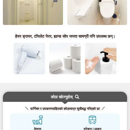
बस्न चाहनेहरू र बासिन्दाहरूको लागि मात्र
03-6712-4344
हेयर ड्रायर, टॉयलेट पेपर, ह्यान्ड सोप जस्ता सामग्री पनि उपलब्ध छन्।
कोठा खोज्नुहोस्
फर्निचर र उपकरणसहितको कोठामात्र सूचीबद्ध गरिएको छ!
ठेगाना
स्टेशन / लाइन