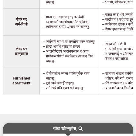
चाहन्छु
भान्सा, शौचालय, स्नानघ
एउटा कोठा धेरै जनाले सा
भाडा कम राख्न चाहन्छु तर केही
शेयर घर
पार्टीशन र पर्दाद्वारा छुट
हदसम्मको गोपनीयतासमेत चाहिन्छ
अर्ध-निजी
व्यक्तिगत डेस्क र बत्ती
व्यक्तिगत ठाउँमा आराम गर्न चाहन्छु
शेयर हाउसभन्दा निजी क
जहाँसम्म सम्भव छ सस्तोमा बस्न चाहन्छु
साझा कोठा शैली
छोटो अवधि बसाइको इच्छा
शेयर घर
भाडा सबैभन्दा सस्तो स्त
अन्तर्राष्ट्रिय आदानप्रदान र अन्य
छात्रावास
१ जनालाई १ ओछ्यान, भण्
भाडेकरूसँगको मेलमिलाप आनन्द लिन
टेबल र पर्दा सहित
चाहन्छु
दीर्घकालीन रूपमा शान्तिपूर्वक बस्न
सामान्य भाडामा फर्निच
Furnished
चाहन्छु
धरोहर, की मनी, दलाली श
apartment
पूर्ण एक्लै बसाइँ चाहन्छु
धेरै वानरूम र 1K कोठा
सर्ने खर्च पनि बचत गर्न चाहन्छु
२ जनाले बस्न मिल्ने कोठ
कोठा खोज्नुहोस्