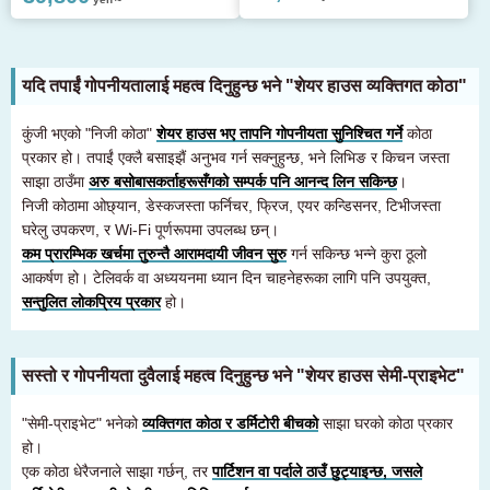
यदि तपाईं गोपनीयतालाई महत्व दिनुहुन्छ भने "शेयर हाउस व्यक्तिगत कोठा"
कुंजी भएको "निजी कोठा"
शेयर हाउस भए तापनि गोपनीयता सुनिश्चित गर्ने
कोठा
प्रकार हो। तपाईं एक्लै बसाइझैं अनुभव गर्न सक्नुहुन्छ, भने लिभिङ र किचन जस्ता
साझा ठाउँमा
अरु बसोबासकर्ताहरूसँगको सम्पर्क पनि आनन्द लिन सकिन्छ
।
निजी कोठामा ओछ्यान, डेस्कजस्ता फर्निचर, फ्रिज, एयर कन्डिसनर, टिभीजस्ता
घरेलु उपकरण, र Wi-Fi पूर्णरूपमा उपलब्ध छन्।
कम प्रारम्भिक खर्चमा तुरुन्तै आरामदायी जीवन सुरु
गर्न सकिन्छ भन्ने कुरा ठूलो
आकर्षण हो। टेलिवर्क वा अध्ययनमा ध्यान दिन चाहनेहरूका लागि पनि उपयुक्त,
सन्तुलित लोकप्रिय प्रकार
हो।
सस्तो र गोपनीयता दुवैलाई महत्व दिनुहुन्छ भने "शेयर हाउस सेमी-प्राइभेट"
"सेमी-प्राइभेट" भनेको
व्यक्तिगत कोठा र डर्मिटोरी बीचको
साझा घरको कोठा प्रकार
हो।
एक कोठा धेरैजनाले साझा गर्छन्, तर
पार्टिशन वा पर्दाले ठाउँ छुट्याइन्छ, जसले