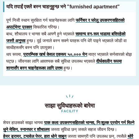
यदि तपाईं एक्लै बस्न चाहनुहुन्छ भने "furnished apartment"
पूर्ण निजी स्थान सुरक्षित गर्न चाहनेहरूका लागि
फर्निचर र घरेलु उपकरणसहितको
अपार्टमेन्ट प्रकार
सिफारिस गरिन्छ।
बाथ, शौचालय र भान्सा सबै आफ्नै हुने भएकाले
सामान्य वन-रूम भाडामा बसिरहेको
जस्तै अनुभव
हुन्छ। दुई जनाले बस्न सक्ने घरहरू पनि धेरै पाइने भएकाले जोडी वा
साथीहरूसँग बस्न पनि उपयुक्त।
थप रूपमा,
प्रारम्भिक खर्च केवल एकरूप ५०,००० येन
मात्र भएकाले सर्नसारको बोझ
घट्छ। जीवनका लागि आवश्यक सबै सुविधा उपलब्ध भएकाले
दीर्घकालीन रूपमा
शान्तसँग बस्न चाहनेहरूका लागि उत्तम
हुन्छ।
साझा सुविधाहरूको बारेमा
FACILITY
शेयर हाउसको साझा भागमा
पाक कला उपकरणसहितको भान्सा, निःशुल्क प्रयोग गर्न मिल्ने
धुने मेसिन, स्नानघर र शौचालय
जस्ता सुविधा छन् जसले सहज जीवन दिन्छ।
हेयर ड्रायर, टयावेल पेपर, हात धोने साबुन
जस्ता सामग्री पनि उपलब्ध छन्, त्यसैले
थोरै