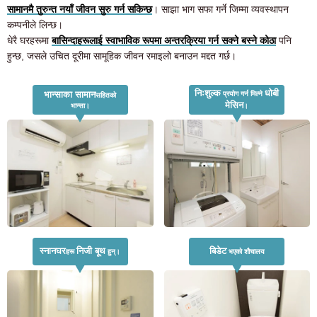
सामानमै तुरुन्त नयाँ जीवन सुरु गर्न सकिन्छ
। साझा भाग सफा गर्ने जिम्मा व्यवस्थापन
कम्पनीले लिन्छ।
धेरै घरहरूमा
बासिन्दाहरूलाई स्वाभाविक रूपमा अन्तरक्रिया गर्न सक्ने बस्ने कोठा
पनि
हुन्छ, जसले उचित दूरीमा सामूहिक जीवन रमाइलो बनाउन मद्दत गर्छ।
निःशुल्क
धोबी
भान्साका सामान
प्रयोग गर्न मिल्ने
सहितको
मेसिन
भान्सा।
।
स्नानघर
निजी बूथ
बिडेट
हरू
हुन्।
भएको शौचालय
कोठा खोज्ने ग्राहकहरूको लागि
03-6712-4346