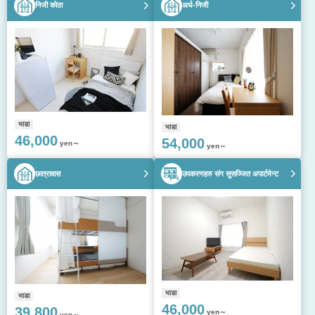
निजी कोठा
अर्ध-निजी
भाडा
भाडा
46,000
54,000
yen～
yen～
छात्रावास
उपकरणहरु संग सुसज्जित अपार्टमेन्ट
भाडा
भाडा
46,000
39,800
yen～
yen～