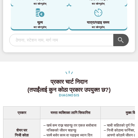
बाट खोज्नुहोस्
बाट खोज्नुहोस्
मूल्य
यात्रा/पढाइ समय
बाट खोज्नुहोस्
बाट खोज्नुहोस्
प्रकार चार्ट निदान
(तपाईंलाई कुन कोठा प्रकार उपयुक्त छ?)
DIAGNOSIS
प्रकार
यस्ता व्यक्तिका लागि सिफारिस
मुख्य विश
खर्च कम राख्न चाहन्छु तर एकल बसोबास
चाबी सहितको पूर्ण निजी
शेयर घर
नजिकको जीवन चाहन्छु
निजी कोठामा फर्निचर,
निजी कोठा
घरमै बसेर काम वा पढाइमा ध्यान दिन
आफ्नो कोठामै जीवन लगभ