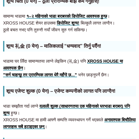
शून्य धितो (0 येन) – ठूलो प्रारम्भिक बोझ कम गर्नुहोस्!
सामान्य भाडामा
१–२ महिनाको भाडा बराबरको डिपोजिट आवश्यक हुन्छ
।
XROSS HOUSE शेयर हाउसमा
डिपोजिट शून्य!
बिल्कुलै लागत लाग्दैन।
ठूलो बचत नभए पनि तुरुन्तै नयाँ जीवन सुरु गर्न सकिन्छ।
शून्य 礼金 (0 येन) – मालिकलाई “धन्यवाद” तिर्नु पर्दैन!
भाडामा घर लिँदा सामान्यतया लाग्ने लेइकिन (礼金) पनि
XROSS HOUSE मा
आवश्यक छैन
।
"सर्न चाहन्छु तर प्रारम्भिक लागत धेरै महँगो छ..."
भनेर छाड्नुपर्ने छैन।
शून्य एजेन्ट शुल्क (0 येन) – एजेन्ट कम्पनीको लागत पनि लाग्दैन!
भाडा सम्झौता गर्दा लाग्ने
दलाली शुल्क (साधारणतया एक महिनाको घरभाडा बराबर) पनि
शून्य
हुन्छ।
XROSS HOUSE मा हामी आफ्नै सम्पत्ति व्यवस्थापन गर्ने भएकाले
अनावश्यक बिचौलिया
लागतहरू सबै हटाइएका छन्
।