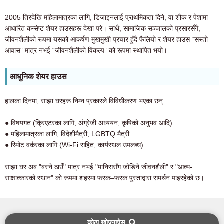
2005 तिरदेखि महिलामात्रका लागि, डिजाइनलाई प्राथमिकता दिने, वा शौक र पेशामा
आधारित कन्सेप्ट शेयर हाउसहरू देखा परे। साथै, सामाजिक सञ्जालको प्रसारसँगै,
जीवनशैलीको रूपमा यसको आकर्षण मुखमुखी प्रचार हुँदै फैलियो र शेयर हाउस “सस्तो
आवास” मात्र नभई “जीवनशैलीको विकल्प” को रूपमा स्थापित भयो।
आधुनिक शेयर हाउस
हालका दिनमा, साझा घरहरू निम्न प्रकारले विविधीकरण भएका छन्:
● विषयगत (क्रिएटरका लागि, अंग्रेजी अध्ययन, कृषिको अनुभव आदि)
● महिलामात्रका लागि, विदेशीमैत्री, LGBTQ मैत्री
● रिमोट वर्करका लागि (Wi-Fi सहित, कार्यस्थल उपलब्ध)
साझा घर अब "बस्ने ठाउँ" मात्र नभई "मानिससँग जोडिने जीवनशैली" र "आत्म-
साक्षात्कारको स्थान" को रूपमा शहरमा फरक–फरक पुस्ताद्वारा समर्थन पाइरहेको छ।
कोठा खोज्नुहोस्