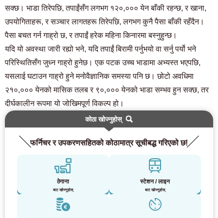
सक्छ। भाडा तिरेपछि, तपाईंसँग लगभग १२०,००० येन बाँकी रहन्छ, र खाना,
उपयोगिताहरू, र सञ्चार लागतहरू तिरेपछि, लगभग कुनै पैसा बाँकी रहँदैन।
पैसा बचत गर्न गाह्रो छ, र तपाईं हरेक महिना किनारमा बस्नुहुन्छ।
यदि यो अवस्था जारी रह्यो भने, यदि तपाईं बिरामी पर्नुभयो वा सर्नु पर्यो भने
परिस्थितिसँग जुध्न गाह्रो हुनेछ। एक पटक उच्च भाडामा अभ्यस्त भएपछि,
यसलाई घटाउन गाह्रो हुने मनोवैज्ञानिक समस्या पनि छ। छोटो अवधिमा
२१०,००० येनको मासिक तलब र ९०,००० येनको भाडा सम्भव हुन सक्छ, तर
दीर्घकालीन रूपमा यो जोखिमपूर्ण विकल्प हो।
कोठा खोज्नुहोस्
फर्निचर र उपकरणसहितको कोठामात्र सूचीबद्ध गरिएको छ!
ठेगाना
स्टेशन / लाइन
बाट खोज्नुहोस्
बाट खोज्नुहोस्