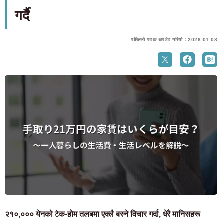
गर्दै
पछिल्लो पटक अपडेट गरियो：2026.01.08
२१०,००० येनको टेक-होम तलबमा एक्लै बस्ने विचार गर्दा, धेरै मानिसहरू