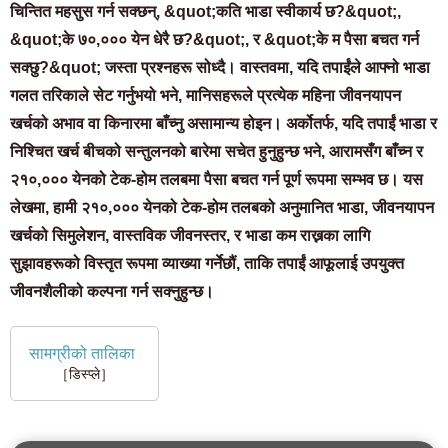
चिन्तित महसुस गर्न सक्छन्, &quot;कति भाडा स्वीकार्य छ?&quot;,
&quot;के ७०,००० येन धेरै छ?&quot;, र &quot;के म पैसा बचत गर्न
सक्छु?&quot; जस्ता प्रश्नहरू सोध्दै। वास्तवमा, यदि तपाईंले आफ्नो भाडा
गलत तरिकाले सेट गर्नुभयो भने, मानिसहरूले प्रत्येक महिना जीवनयापन
खर्चको अभाव वा किनारमा बाँच्नु असामान्य होइन। अर्कोतर्फ, यदि तपाईं भाडा र
निश्चित खर्च बीचको सन्तुलनको बारेमा सचेत हुनुहुन्छ भने, आरामसँग बाँच्न र
२१०,००० येनको टेक-होम तलबमा पैसा बचत गर्न पूर्ण रूपमा सम्भव छ। यस
लेखमा, हामी २१०,००० येनको टेक-होम तलबको अनुमानित भाडा, जीवनयापन
खर्चको सिमुलेशन, वास्तविक जीवनस्तर, र भाडा कम राख्नका लागि
सुझावहरूको विस्तृत रूपमा व्याख्या गर्नेछौं, ताकि तपाईं आफूलाई उपयुक्त
जीवनशैलीको कल्पना गर्न सक्नुहुन्छ।
सामग्रीको तालिका
［डिस्प्ले］