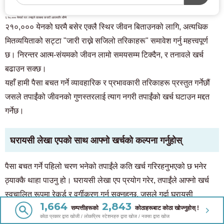
२,१०,००० येनको घर ल्याइने तलबमा कसरी आरामसँग बाँच्ने
२१०,००० येनको घरमै बसेर एक्लै स्थिर जीवन बिताउनको लागि, अत्यधिक
मितव्ययिताको सट्टा "जारी राख्ने सजिलो तरिकाहरू" समावेश गर्नु महत्त्वपूर्ण
छ। निरन्तर आत्म-संयमको जीवन लामो समयसम्म टिक्दैन, र तनावले खर्च
बढाउन सक्छ।
यहाँ हामी पैसा बचत गर्ने व्यावहारिक र प्रभावकारी तरिकाहरू प्रस्तुत गर्नेछौं
जसले तपाईंको जीवनको गुणस्तरलाई त्याग नगरी तपाईंको खर्च घटाउन मद्दत
गर्नेछ।
घरायसी लेखा एपको साथ आफ्नो खर्चको कल्पना गर्नुहोस्
पैसा बचत गर्ने पहिलो चरण भनेको तपाईंले कति खर्च गरिरहनुभएको छ भनेर
ठ्याक्कै थाहा पाउनु हो। घरायसी लेखा एप प्रयोग गरेर, तपाईंले आफ्नो खर्च
स्वचालित रूपमा रेकर्ड र वर्गीकरण गर्न सक्नुहुन्छ, जसले गर्दा घरायसी
1,664
2,843
व्यवस्थापन झन्झटमुक्त हुन्छ। विशेष गरी, यसलाई क्रेडिट कार्ड र
सम्पत्तीहरूको
कोठाहरूबाट कोठा खोज्नुहोस् !
कोठा प्रकार द्वारा खोजी / लोकप्रिय स्टेशनहरु द्वारा खोज / नक्सा द्वारा खोज
इलेक्ट्रोनिक पैसामा लिङ्क गरेर, तपाईंले डेटा प्रविष्ट नगरीकनै आफ्नो