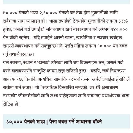
७०,००० येनको भाडा २,१०,००० येनको घर टेक-होम भुक्तानीको लागि
सबैभन्दा सामान्य लाइन हो। भाडा तपाईंको टेक-होम भुक्तानीको लगभग ३३%
हुनेछ, जसले गर्दा तपाईंको जीवनयापन खर्च व्यवस्थापन गर्न लगभग १४०,०००
येन बाँकी रहनेछ। यदि तपाईंले आफ्नो खाना, उपयोगिता र सञ्चार खर्चहरू
राम्ररी व्यवस्थापन गर्न सक्नुहुन्छ भने, प्रति महिना लगभग १०,००० येन बचत
गर्नु यथार्थपरक छ।
यस स्तरमा, स्थान र भवनको उमेरका लागि थप विकल्पहरू छन्, जसले गर्दा
बस्ने वातावरणसँग सन्तुष्टि कायम राख्न सजिलो हुन्छ। यद्यपि, खर्च नियन्त्रण
आवश्यक छ, किनकि अत्यधिक सामाजिक र मनोरञ्जन खर्चले तपाईंलाई सजिलै
रातोमा पार्न सक्छ। यो "अत्यधिक विस्तारित नभएको, तर धेरै असाधारण
नभएको" जीवनशैलीको लागि लक्ष्य राख्नेहरूका लागि सबैभन्दा यथार्थपरक भाडा
सेटिङ हो।
८०,००० येनको भाडा | पैसा बचत गर्ने आधारमा बाँच्ने