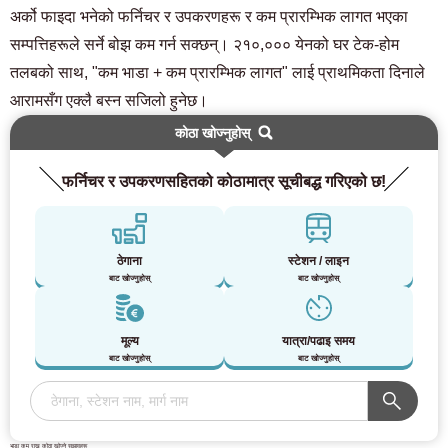
अर्को फाइदा भनेको फर्निचर र उपकरणहरू र कम प्रारम्भिक लागत भएका
सम्पत्तिहरूले सर्ने बोझ कम गर्न सक्छन्। २१०,००० येनको घर टेक-होम
तलबको साथ, "कम भाडा + कम प्रारम्भिक लागत" लाई प्राथमिकता दिनाले
आरामसँग एक्लै बस्न सजिलो हुनेछ।
कोठा खोज्नुहोस्
फर्निचर र उपकरणसहितको कोठामात्र सूचीबद्ध गरिएको छ!
ठेगाना
स्टेशन / लाइन
बाट खोज्नुहोस्
बाट खोज्नुहोस्
मूल्य
यात्रा/पढाइ समय
बाट खोज्नुहोस्
बाट खोज्नुहोस्
भाडा कम राख्न कोठा खोज्ने सुझावहरू