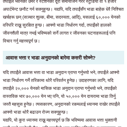
तपाईंले भवनको उमेर र स्टेशनको दूरी समायोजन गरेर स्टुडियो वा १ हजार
अपार्टमेन्ट छनौट गर्न सक्नुहुन्छ। यद्यपि, यदि तपाईंसँग भाडा बाहेक धेरै निश्चित
खर्चहरू छन् (सञ्चार शुल्क, बीमा, सदस्यता, आदि), यसलाई ६०,००० येनको
वरिपरि राख्नु सुरक्षित हुन्छ। आफ्नो भाडा निर्धारण गर्दा, तपाईंको हालको
जीवनशैली मात्र नभई भविष्यको सर्ने लागत र जीवनका घटनाहरूलाई पनि
विचार गर्नु महत्त्वपूर्ण छ।
आवास भत्ता र भाडा अनुदानको बारेमा कसरी सोच्ने?
यदि तपाईंले आवास भत्ता वा भाडा अनुदान प्राप्त गर्नुभयो भने, तपाईंले आफ्नो
भाडा निर्धारण गर्ने तरिकामा थोरै परिवर्तन हुनेछ। उदाहरणका लागि, यदि
तपाईंले २०,००० येनको मासिक भाडा अनुदान प्राप्त गर्नुभयो भने, तपाईंको
वास्तविक भार ७०,००० येन भए पनि, यो ५०,००० येन दायरामा भाडा तिर्नु
जस्तै महसुस हुनेछ। त्यसकारण, अनुदानको रकमलाई ध्यानमा राखेर तपाईंले
आफ्नो भाडा थोरै बढाउन रोज्न सक्नुहुन्छ।
यद्यपि, यो कुरा ध्यानमा राख्नु महत्त्वपूर्ण छ कि भविष्यमा आवास भत्ता भुक्तानी