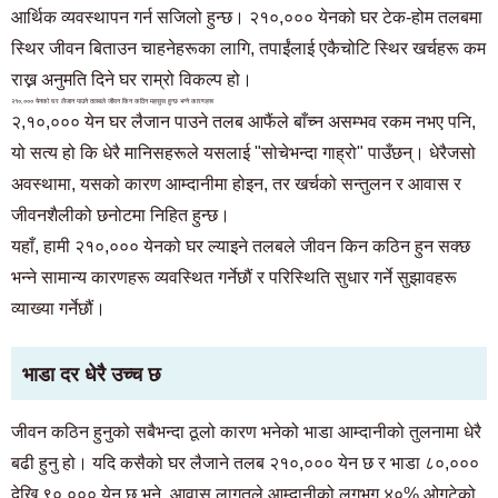
आर्थिक व्यवस्थापन गर्न सजिलो हुन्छ। २१०,००० येनको घर टेक-होम तलबमा
स्थिर जीवन बिताउन चाहनेहरूका लागि, तपाईंलाई एकैचोटि स्थिर खर्चहरू कम
राख्न अनुमति दिने घर राम्रो विकल्प हो।
२१०,००० येनको घर लैजान पाउने तलबले जीवन किन कठिन महसुस हुन्छ भन्ने कारणहरू
२,१०,००० येन घर लैजान पाउने तलब आफैंले बाँच्न असम्भव रकम नभए पनि,
यो सत्य हो कि धेरै मानिसहरूले यसलाई "सोचेभन्दा गाह्रो" पाउँछन्। धेरैजसो
अवस्थामा, यसको कारण आम्दानीमा होइन, तर खर्चको सन्तुलन र आवास र
जीवनशैलीको छनोटमा निहित हुन्छ।
यहाँ, हामी २१०,००० येनको घर ल्याइने तलबले जीवन किन कठिन हुन सक्छ
भन्ने सामान्य कारणहरू व्यवस्थित गर्नेछौं र परिस्थिति सुधार गर्ने सुझावहरू
व्याख्या गर्नेछौं।
भाडा दर धेरै उच्च छ
जीवन कठिन हुनुको सबैभन्दा ठूलो कारण भनेको भाडा आम्दानीको तुलनामा धेरै
बढी हुनु हो। यदि कसैको घर लैजाने तलब २१०,००० येन छ र भाडा ८०,०००
देखि ९०,००० येन छ भने, आवास लागतले आम्दानीको लगभग ४०% ओगटेको