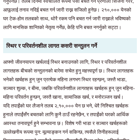
गर्नुपर्नेछ। तलब दिनमा स्वचालित रूपमा पैसा बचत गर्ने प्रणाली सिर्जना गरेर,
बस्न चाहनेहरू र बासिन्दाहरूको लागि मात्र
03-6712-4344
आफूलाई तनाव नदिई बचत गर्न जारी राख्न सजिलो हुनेछ। २१०,००० येनको
घर टेक-होम तलबको साथ, थोरै रकम पनि बचत गर्न जारी राख्नाले भविष्यको
लागि मानसिक शान्तिको नेतृत्व गर्नेछ, केहि पनि बचत नगर्नुको सट्टा।
स्थिर र परिवर्तनशील लागत कसरी सन्तुलन गर्ने
आफ्नो जीवनयापन खर्चलाई स्थिर बनाउनको लागि, स्थिर र परिवर्तनशील
लागतहरू बीचको सन्तुलनको बारेमा सचेत हुनु महत्त्वपूर्ण छ। स्थिर लागतहरू
भनेको खर्चहरू हुन् जुन प्रत्येक महिना लगभग स्थिर रहन्छन्, जस्तै भाडा,
सञ्चार शुल्क, र बीमा, जबकि परिवर्तनशील लागतहरू खर्चहरू हुन् जुन महिना-
महिना परिवर्तन हुन्छन्, जस्तै खाना, सामाजिक खर्च, र मनोरञ्जन खर्च।
यदि तपाईंको घर लैजाने तलब २,१०,००० येन छ भने, धेरै निश्चित खर्चहरू
हुनाले तपाईंसँग बचतको लागि कुनै ठाउँ रहनेछैन, र तपाईंको घरको आर्थिक
अवस्था तनावपूर्ण हुने सम्भावना छ। विशेष गरी भाडा र सञ्चार खर्चहरूको
उल्लेखनीय रूपमा पुन: मूल्याङ्कन गर्न सकिन्छ, त्यसैले तिनीहरूलाई