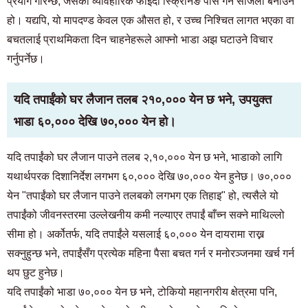
प्रयोग गरिन्छ, जसको व्यावहारिक फाइदा स्क्रिनिङ पास गर्न सजिलो बनाउने
हो। यद्यपि, यो मापदण्ड केवल एक औसत हो, र उच्च निश्चित लागत भएका वा
बचतलाई प्राथमिकता दिन चाहनेहरूले आफ्नो भाडा अझ घटाउने विचार
गर्नुपर्नेछ।
यदि तपाईंको घर लैजान तलब २१०,००० येन छ भने, उपयुक्त
भाडा ६०,००० देखि ७०,००० येन हो।
यदि तपाईंको घर लैजान पाउने तलब २,१०,००० येन छ भने, भाडाको लागि
यथार्थपरक दिशानिर्देश लगभग ६०,००० देखि ७०,००० येन हुनेछ। ७०,०००
येन "तपाईंको घर लैजान पाउने तलबको लगभग एक तिहाइ" हो, त्यसैले यो
तपाईंको जीवनस्तरमा उल्लेखनीय कमी नल्याएर तपाईं बाँच्न सक्ने माथिल्लो
सीमा हो। अर्कोतर्फ, यदि तपाईंले यसलाई ६०,००० येन दायरामा राख्न
सक्नुहुन्छ भने, तपाईंसँग प्रत्येक महिना पैसा बचत गर्न र मनोरञ्जनमा खर्च गर्न
थप छुट हुनेछ।
यदि तपाईंको भाडा ७०,००० येन छ भने, टोकियो महानगरीय क्षेत्रमा पनि,