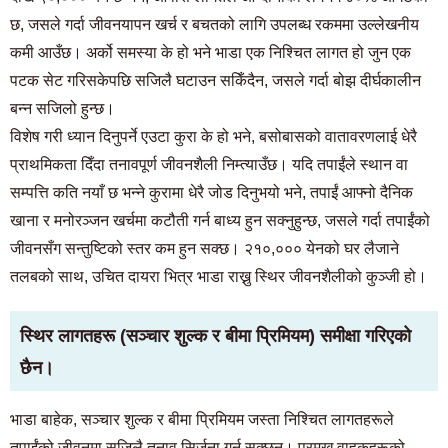
छ, जसले गर्दा जीवनयापन खर्च र बचतको लागि उपलब्ध रकममा उल्लेखनीय
कमी आउँछ। अर्को समस्या के हो भने भाडा एक निश्चित लागत हो जुन एक
पटक सेट गरिसकेपछि सजिलै घटाउन सकिँदैन, जसले गर्दा बोझ दीर्घकालीन
बन्न सजिलो हुन्छ।
विशेष गरी ध्यान दिनुपर्ने एउटा कुरा के हो भने, बसोबासको वातावरणलाई धेरै
प्राथमिकता दिँदा तनावपूर्ण जीवनशैली निम्त्याउँछ। यदि तपाईंले स्थान वा
सम्पत्ति कति नयाँ छ भन्ने कुरामा धेरै जोड दिनुभयो भने, तपाईं आफ्नो दैनिक
खाना र मनोरञ्जन खर्चमा कटौती गर्न बाध्य हुन सक्नुहुन्छ, जसले गर्दा तपाईंको
जीवनसँग सन्तुष्टिको स्तर कम हुन सक्छ। २१०,००० येनको घर लैजाने
तलबको साथ, उचित दायरा भित्र भाडा राख्नु स्थिर जीवनशैलीको कुञ्जी हो।
स्थिर लागतहरू (सञ्चार शुल्क र बीमा प्रिमियम) समीक्षा गरिएको
छैन।
भाडा बाहेक, सञ्चार शुल्क र बीमा प्रिमियम जस्ता निश्चित लागतहरूले
तपाईंको जीवनमा सजिलै तनाव सिर्जना गर्न सक्छन्। प्रमुख वाहकहरूको