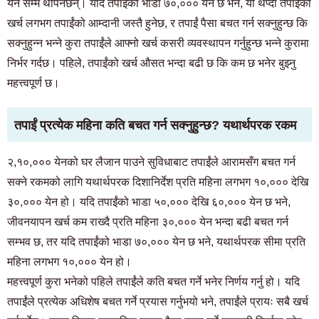
येन सम्म थपिनेछन्। यदि तपाईंको भाडा ७०,००० येन छ भने, यी थप्दा तपाईंको
खर्च लगभग तपाईंको आम्दानी जस्तै हुनेछ, र तपाईं पैसा बचत गर्न सक्नुहुन्छ कि
सक्नुहुन्न भन्ने कुरा तपाईंले आफ्नो खर्च कसरी व्यवस्थापन गर्नुहुन्छ भन्ने कुरामा
निर्भर गर्दछ। पहिले, तपाईंको खर्च औसत भन्दा बढी छ कि कम छ भनेर बुझ्नु
महत्त्वपूर्ण छ।
तपाईं प्रत्येक महिना कति बचत गर्न सक्नुहुन्छ? यथार्थपरक रकम
२,१०,००० येनको घर लैजान पाउने सुविधाबाट तपाईंले आरामसँग बचत गर्न
सक्ने रकमको लागि यथार्थपरक दिशानिर्देश प्रति महिना लगभग १०,००० देखि
३०,००० येन हो। यदि तपाईंको भाडा ५०,००० देखि ६०,००० येन छ भने,
जीवनयापन खर्च कम राख्दै प्रति महिना ३०,००० येन भन्दा बढी बचत गर्न
सम्भव छ, तर यदि तपाईंको भाडा ७०,००० येन छ भने, यथार्थपरक सीमा प्रति
महिना लगभग १०,००० येन हो।
महत्त्वपूर्ण कुरा भनेको पहिले तपाईंले कति बचत गर्ने भनेर निर्णय गर्नु हो। यदि
कोठा खोज्ने ग्राहकहरूको लागि
तपाईंले प्रत्येक अधिशेष बचत गर्ने प्रयास गर्नुभयो भने, तपाईंले प्रायः सबै खर्च
03-6712-4346