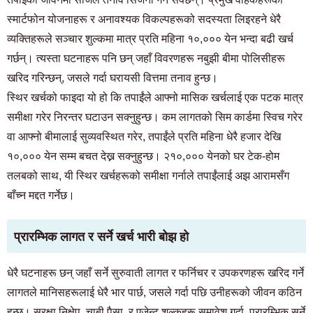
स्मार्टफोन योजनाहरू र अनावश्यक विकल्पहरूको सदस्यता लिइरहने धेरै
व्यक्तिहरूले सञ्चार शुल्कमा मात्र प्रति महिना १०,००० येन भन्दा बढी खर्च
गर्छन्। त्यस्ता घटनाहरू पनि छन् जहाँ विवरणहरू नबुझी बीमा पोलिसीहरू
खरिद गरिन्छन्, जसले गर्दा घरायसी वित्तमा तनाव हुन्छ।
स्थिर खर्चको फाइदा यो हो कि तपाईंले आफ्नो मासिक खर्चलाई एक पटक मात्र
समीक्षा गरेर निरन्तर घटाउन सक्नुहुन्छ। कम लागतको सिम कार्डमा स्विच गरेर
वा आफ्नो बीमालाई सुव्यवस्थित गरेर, तपाईंले प्रति महिना धेरै हजार देखि
१०,००० येन सम्म बचत देख्न सक्नुहुन्छ। २१०,००० येनको घर टेक-होम
तलबको साथ, यी स्थिर खर्चहरूको समीक्षा गर्नाले तपाईंलाई अझ आरामसँग
बाँच्न मद्दत गर्नेछ।
प्रारम्भिक लागत र सर्ने खर्च भारी बोझ हो
धेरै घटनाहरू छन् जहाँ सर्ने सुरुवाती लागत र फर्निचर र उपकरणहरू खरिद गर्ने
लागतले मानिसहरूलाई धेरै भार पार्छ, जसले गर्दा पछि उनीहरूको जीवन कठिन
हुन्छ। सुरक्षा निक्षेप, चाबी पैसा, र एजेन्ट शुल्कहरू समावेश गर्दा, प्रारम्भिक सर्ने