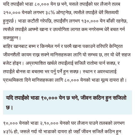
यदि तपाईंको भाडा ८०,००० येन छ भने, यसले तपाईंको घर लैजाने तलब
२१०,००० येनको लगभग ३८% ओगट्नेछ, त्यसैले तपाईंले धेरै मितव्ययी
हुनुपर्छ। भाडा कटौती गरेपछि, तपाईंसँग लगभग १३०,००० येन बाँकी रहनेछ,
त्यसैले तपाईंले आफ्नो खाना र उपयोगिता लागत कम नगरेसम्म धेरै बचत गर्न
सक्नुहुन्न।
बाहिर खानबाट बच्न र किनमेल गर्न र घरमै खाना पकाउने वरिपरि केन्द्रित
जीवनशैली कायम राख्न सक्ने मानिसहरूका लागि यो सम्भव छ, तर यो धेरै सहज
बजेट होइन। अप्रत्याशित खर्चले तपाईंलाई सजिलै रातोमा पार्न सक्छ, र
तपाईंले बोनस वा बचतमा भर पर्नु पर्ने हुन सक्छ। स्थान र अवस्थालाई
प्राथमिकता दिने मानिसहरूका लागि ८०,००० येनको भाडा मूल्य दायरा हो।
यदि तपाईंको भाडा ९०,००० येन छ भने, जीवन कठिन हुन सजिलो
छ।
९०,००० येनको भाडा २,१०,००० येनको घर लैजान पाउने तलबको लगभग
४३% हो, जसले गर्दा यो भाडाको दायरा हो जहाँ जीवन सजिलै कठिन हुन