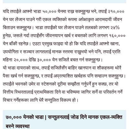
यदि तपाईंले आफ्नो भाडा ५०,००० येनमा राख्न सक्नुहुन्छ भने, तपाईं २१०,०००
येन घर लैजान पाउने गरी एकल व्यक्तिको रूपमा अपेक्षाकृत आरामदायी जीवन
बिताउन सक्नुहुन्छ। भाडा तपाईंको घर लैजान पाउने तलबको लगभग २४%
हुनेछ, जसले गर्दा तपाईंसँग जीवनयापन खर्च र बचतको लागि लगभग १६०,०००
येन बाँकी रहनेछ। एउटा प्रमुख फाइदा यो हो कि यदि तपाईंले आफ्नो खाना,
उपयोगिता र सञ्चार लागतलाई मानक स्तरमा राख्नुभयो भने पनि, तपाईं प्रति
महिना २०,००० देखि ३०,००० येन सजिलै बचत गर्न सक्नुहुन्छ।
यो भाडा दायराको साथ, तपाईं सजिलैसँग बाहिर खानपान वा शौकहरूमा थोरै
पैसा खर्च गर्न सक्नुहुन्छ, र तपाईं अप्रत्याशित खर्चहरू पनि सम्हाल्न सक्नुहुन्छ।
तपाईंले भवनको उमेर वा स्टेशनको दूरीमा सम्झौता गर्नुपर्ने हुन सक्छ, तर यो
वित्तीय स्थिरतालाई प्राथमिकता दिने वा भविष्यमा जागिर सर्ने वा परिवर्तन गर्ने
विचार गर्नेहरूका लागि धेरै सन्तुलित विकल्प हो।
७०,००० येनको भाडा | सन्तुलनलाई जोड दिने मानक एकल-व्यक्ति
बस्ने व्यवस्था