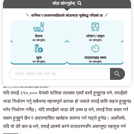
कोठा खोज्नुहोस्
फर्निचर र उपकरणसहितको कोठामात्र सूचीबद्ध गरिएको छ!
ठेगाना
स्टेशन / लाइन
बाट खोज्नुहोस्
बाट खोज्नुहोस्
मूल्य
यात्रा/पढाइ समय
बाट खोज्नुहोस्
बाट खोज्नुहोस्
मासिक २,१०,००० येन घर लैजान पाउने व्यक्तिको अनुमानित भाडा कति हो?
यदि तपाईं २१०,००० येनको मासिक तलबमा एक्लै बस्दै हुनुहुन्छ भने, तपाईंको
भाडा निर्धारण गर्नु सबैभन्दा महत्त्वपूर्ण कारक हो जसले तपाईं कति सहज हुनुहुन्छ
भनेर निर्धारण गर्नेछ। यदि तपाईंको भाडा धेरै उच्च छ भने, तपाईं पैसा बचत गर्न
सक्षम हुनुहुने छैन र अप्रत्याशित खर्चहरू सामना गर्न गाह्रो हुनेछ। अर्कोतर्फ,
यदि यो धेरै कम छ भने, तपाईं आफ्नो बस्ने वातावरणसँग असन्तुष्ट महसुस गर्न