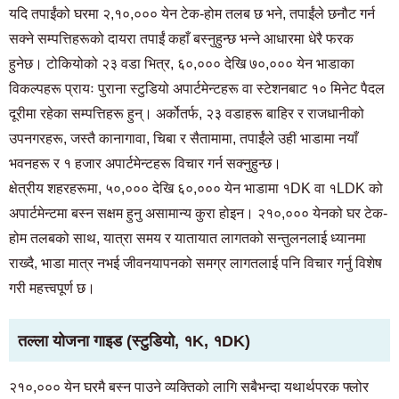
यदि तपाईंको घरमा २,१०,००० येन टेक-होम तलब छ भने, तपाईंले छनौट गर्न
सक्ने सम्पत्तिहरूको दायरा तपाईं कहाँ बस्नुहुन्छ भन्ने आधारमा धेरै फरक
हुनेछ। टोकियोको २३ वडा भित्र, ६०,००० देखि ७०,००० येन भाडाका
विकल्पहरू प्रायः पुराना स्टुडियो अपार्टमेन्टहरू वा स्टेशनबाट १० मिनेट पैदल
दूरीमा रहेका सम्पत्तिहरू हुन्। अर्कोतर्फ, २३ वडाहरू बाहिर र राजधानीको
उपनगरहरू, जस्तै कानागावा, चिबा र सैतामामा, तपाईंले उही भाडामा नयाँ
भवनहरू र १ हजार अपार्टमेन्टहरू विचार गर्न सक्नुहुन्छ।
क्षेत्रीय शहरहरूमा, ५०,००० देखि ६०,००० येन भाडामा १DK वा १LDK को
अपार्टमेन्टमा बस्न सक्षम हुनु असामान्य कुरा होइन। २१०,००० येनको घर टेक-
होम तलबको साथ, यात्रा समय र यातायात लागतको सन्तुलनलाई ध्यानमा
राख्दै, भाडा मात्र नभई जीवनयापनको समग्र लागतलाई पनि विचार गर्नु विशेष
गरी महत्त्वपूर्ण छ।
तल्ला योजना गाइड (स्टुडियो, १K, १DK)
२१०,००० येन घरमै बस्न पाउने व्यक्तिको लागि सबैभन्दा यथार्थपरक फ्लोर