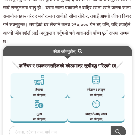
खर्च सन्तुलनमा राख्नु हो। घरमा खाना पकाउने र बाहिर खाना खाने जस्ता साना
समायोजनहरू गरेर र मनोरञ्जन खर्चको सीमा तोकेर, तपाईं आफ्नो जीवन स्थिर
गर्न सक्नुहुन्छ। तपाईंको घर लैजाने तलब २१०,००० येन भए पनि, यदि तपाईंले
आफ्नो जीवनशैलीलाई अनुकूलन गर्नुभयो भने आरामसँग बाँच्न पूर्ण रूपमा सम्भव
छ।
कोठा खोज्नुहोस्
फर्निचर र उपकरणसहितको कोठामात्र सूचीबद्ध गरिएको छ!
ठेगाना
स्टेशन / लाइन
बाट खोज्नुहोस्
बाट खोज्नुहोस्
मूल्य
यात्रा/पढाइ समय
बाट खोज्नुहोस्
बाट खोज्नुहोस्