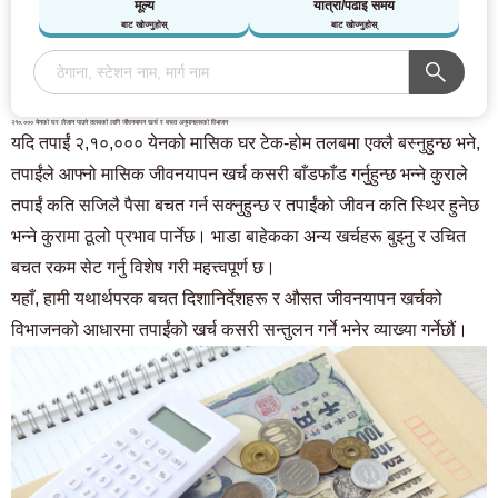
मूल्य
यात्रा/पढाइ समय
बाट खोज्नुहोस्
बाट खोज्नुहोस्
२१०,००० येनको घर लैजान पाउने तलबको लागि जीवनयापन खर्च र बचत अनुमानहरूको विभाजन
यदि तपाईं २,१०,००० येनको मासिक घर टेक-होम तलबमा एक्लै बस्नुहुन्छ भने,
तपाईंले आफ्नो मासिक जीवनयापन खर्च कसरी बाँडफाँड गर्नुहुन्छ भन्ने कुराले
तपाईं कति सजिलै पैसा बचत गर्न सक्नुहुन्छ र तपाईंको जीवन कति स्थिर हुनेछ
भन्ने कुरामा ठूलो प्रभाव पार्नेछ। भाडा बाहेकका अन्य खर्चहरू बुझ्नु र उचित
बचत रकम सेट गर्नु विशेष गरी महत्त्वपूर्ण छ।
यहाँ, हामी यथार्थपरक बचत दिशानिर्देशहरू र औसत जीवनयापन खर्चको
विभाजनको आधारमा तपाईंको खर्च कसरी सन्तुलन गर्ने भनेर व्याख्या गर्नेछौं।