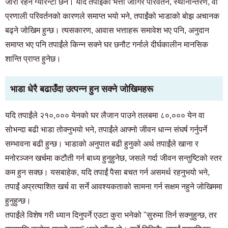
जारी रहने ग्यारेन्टी छैन। यदि तपाईंको भत्ता जागिर परिवर्तन, स्थानान्तरण, वा
प्रणाली परिवर्तनको कारणले समाप्त भयो भने, तपाईंको भाडाको बोझ अचानक
बढ्ने जोखिम हुन्छ। त्यसकारण, आवास भत्ताहरू समावेश भए पनि, अनुदान
समाप्त भए पनि तपाईंले किन्न सक्ने घर छनौट गर्नाले दीर्घकालीन मानसिक
शान्ति प्राप्त हुनेछ।
भाडा धेरै बढाउँदा उत्पन्न हुन सक्ने जोखिमहरू
यदि तपाईंले २१०,००० येनको घर लैजान पाउने तलबमा ८०,००० येन वा
सोभन्दा बढी भाडा तोक्नुभयो भने, तपाईंले आफ्नो जीवन धान्न संघर्ष गर्नुपर्ने
सम्भावना बढी हुन्छ। भाडाको अनुपात बढी हुनुको अर्थ तपाईंले खाना र
मनोरञ्जन खर्चमा कटौती गर्न बाध्य हुनुहुनेछ, जसले गर्दा जीवन सन्तुष्टिको स्तर
कम हुन सक्छ। यसबाहेक, यदि तपाईं पैसा बचत गर्न असमर्थ रहनुभयो भने,
तपाईं अप्रत्याशित खर्च वा सर्ने आवश्यकताको सामना गर्न सक्षम नहुने जोखिममा
हुनुहुन्छ।
तपाईंले विशेष गरी ध्यान दिनुपर्ने एउटा कुरा भनेको "सुरुमा तिर्न सक्नुहुन्छ, तर