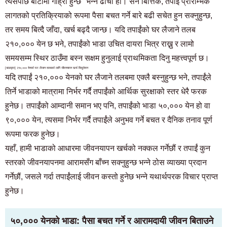
त्यसपछि बाटोमा गाह्रो हुन्छ" भन्ने ढाँचा हो। सर्ने बित्तिकै, तपाईं प्रारम्भिक
लागतको प्रतिक्रियाको रूपमा पैसा बचत गर्ने बारे बढी सचेत हुन सक्नुहुन्छ,
तर समय बित्दै जाँदा, खर्च बढ्दै जान्छ। यदि तपाईंको घर लैजाने तलब
२१०,००० येन छ भने, तपाईंको भाडा उचित दायरा भित्र राख्नु र लामो
समयसम्म स्थिर ठाउँमा बस्न सक्षम हुनुलाई प्राथमिकता दिनु महत्त्वपूर्ण छ।
[भाडाद्वारा] २१०,००० येनको घर लैजान तलबको लागि जीवनयापन खर्च सिमुलेशन
यदि तपाईं २१०,००० येनको घर लैजाने तलबमा एक्लै बस्नुहुन्छ भने, तपाईंले
तिर्ने भाडाको मात्रामा निर्भर गर्दै तपाईंको आर्थिक सुरक्षाको स्तर धेरै फरक
हुनेछ। तपाईंको आम्दानी समान भए पनि, तपाईंको भाडा ५०,००० येन हो वा
९०,००० येन, त्यसमा निर्भर गर्दै तपाईंले अनुभव गर्ने बचत र दैनिक तनाव पूर्ण
रूपमा फरक हुनेछ।
यहाँ, हामी भाडाको आधारमा जीवनयापन खर्चको नक्कल गर्नेछौं र तपाईं कुन
स्तरको जीवनयापनमा आरामसँग बाँच्न सक्नुहुन्छ भन्ने ठोस व्याख्या प्रदान
गर्नेछौं, जसले गर्दा तपाईंलाई जीवन कस्तो हुनेछ भन्ने यथार्थपरक विचार प्राप्त
हुनेछ।
५०,००० येनको भाडा: पैसा बचत गर्ने र आरामदायी जीवन बिताउने