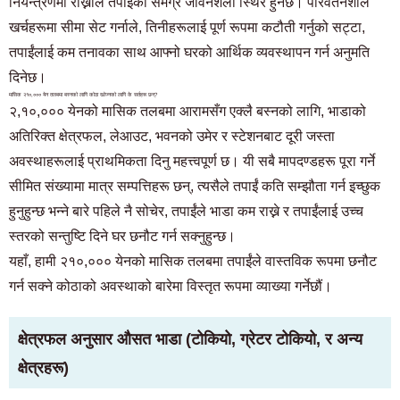
नियन्त्रणमा राख्नाले तपाईंको समग्र जीवनशैली स्थिर हुनेछ। परिवर्तनशील
खर्चहरूमा सीमा सेट गर्नाले, तिनीहरूलाई पूर्ण रूपमा कटौती गर्नुको सट्टा,
तपाईंलाई कम तनावका साथ आफ्नो घरको आर्थिक व्यवस्थापन गर्न अनुमति
दिनेछ।
मासिक २१०,००० येन तलबमा बस्नको लागि कोठा खोज्नको लागि के सर्तहरू छन्?
२,१०,००० येनको मासिक तलबमा आरामसँग एक्लै बस्नको लागि, भाडाको
अतिरिक्त क्षेत्रफल, लेआउट, भवनको उमेर र स्टेशनबाट दूरी जस्ता
अवस्थाहरूलाई प्राथमिकता दिनु महत्त्वपूर्ण छ। यी सबै मापदण्डहरू पूरा गर्ने
सीमित संख्यामा मात्र सम्पत्तिहरू छन्, त्यसैले तपाईं कति सम्झौता गर्न इच्छुक
हुनुहुन्छ भन्ने बारे पहिले नै सोचेर, तपाईंले भाडा कम राख्ने र तपाईंलाई उच्च
स्तरको सन्तुष्टि दिने घर छनौट गर्न सक्नुहुन्छ।
यहाँ, हामी २१०,००० येनको मासिक तलबमा तपाईंले वास्तविक रूपमा छनौट
गर्न सक्ने कोठाको अवस्थाको बारेमा विस्तृत रूपमा व्याख्या गर्नेछौं।
क्षेत्रफल अनुसार औसत भाडा (टोकियो, ग्रेटर टोकियो, र अन्य
क्षेत्रहरू)