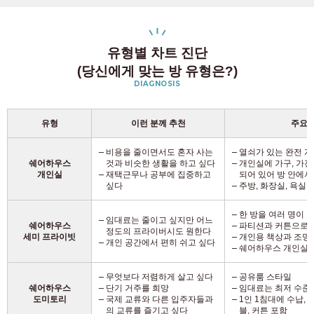
유형별 차트 진단
(당신에게 맞는 방 유형은?)
DIAGNOSIS
유형
이런 분께 추천
주요 
비용을 줄이면서도 혼자 사는
열쇠가 있는 완전 
쉐어하우스
것과 비슷한 생활을 하고 싶다
개인실에 가구, 가전제
개인실
재택근무나 공부에 집중하고
되어 있어 방 안에서
싶다
주방, 화장실, 욕실
한 방을 여러 명이 
임대료는 줄이고 싶지만 어느
쉐어하우스
파티션과 커튼으로 
정도의 프라이버시도 원한다
세미 프라이빗
개인용 책상과 조명
개인 공간에서 편히 쉬고 싶다
쉐어하우스 개인실
무엇보다 저렴하게 살고 싶다
공유룸 스타일
쉐어하우스
단기 거주를 희망
임대료는 최저 수준
도미토리
국제 교류와 다른 입주자들과
1인 1침대에 수납, 
의 교류를 즐기고 싶다
블, 커튼 포함