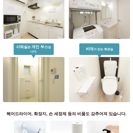
예정 입주자 및 입주자 전용
03-6712-4344
샤워실
개인 부스
은
입
비데
가 있는 화장실
니다.
헤어드라이어, 화장지, 손 세정제 등의 비품도 갖추어져 있습니다.