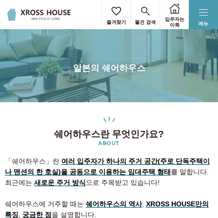
입주자는
즐겨찾기
물건 검색
메뉴
이쪽
일본의 쉐어하우스
쉐어하우스란 무엇인가요?
ABOUT
「쉐어하우스」란
여러 입주자가 하나의 주거 공간(주로 단독주택이
나 맨션의 한 호실)을 공동으로 이용하는 임대주택 형태
를 말합니다.
최근에는
새로운 주거 방식
으로 주목받고 있습니다!
쉐어하우스에 거주할 때는
쉐어하우스의 역사
,
XROSS HOUSE만의
특징
,
궁금한 점
을 설명합니다.