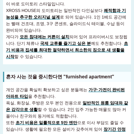
이 바로 도미토리 스타일입니다.
XROSS HOUSE의 도미토리는 일반적인 다인실보다
쾌적함과 기
능성을 추구한 오리지널 설계
로 되어 있습니다. 1인 1베드 공간에
는 빨래 건조대, 조명, 3구 콘센트, 슬라이드식 테이블, 수납 등이
완비되어 있습니다.
게다가
모든 침대에는 커튼이 설치
되어 있어 프라이버시도 보장됩
니다. 단기 체류나
국제 교류를 즐기고 싶은 분
께도 추천합니다.
초
기 비용과 집세를 최대한 절약하면서 최소한의 짐으로 새 생활을
시작
할 수 있습니다.
혼자 사는 것을 중시한다면 "furnished apartment"
개인 공간을 확실히 확보하고 싶은 분들께는
가구·가전이 완비된
아파트 타입
을 추천합니다.
욕실, 화장실, 주방은 모두 본인 전용으로
일반적인 원룸 임대와 같
은 감각으로 생활
할 수 있습니다. 2인 입주 가능한 매물도 많아 커
플이나 친구와의 동거에도 적합합니다.
또한
초기 비용은 일률적으로 5만 엔만
으로 이사 부담도 줄일 수
있습니다. 생활에 필요한 모든 설비가 갖추어져 있어
장기간 안정