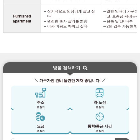
장기적으로 안정되게 살고 싶
일반 임대에 가구와
Furnished
다
고, 보증금·사례금·
apartment
완전한 혼자 살기를 희망
원룸 및 1K 다수
이사 비용도 아끼고 싶다
2인 입주 가능한 방
방을 검색하기
가구가전 완비 물건만 게재 중입니다!
주소
역·노선
로 찾기
로 찾기
요금
통학/통근 시간
로 찾기
로 찾기