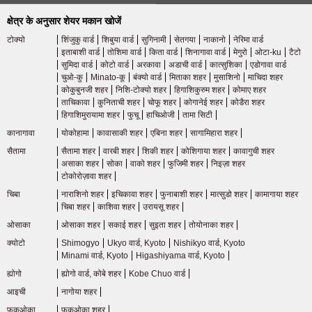
क्षेत्र के अनुसार शेयर मकान खोजें
टोक्यो
शिंजुकु वार्ड
शिबुया वार्ड
सुगिनामी
सेतगया
नाकानो
नेरिमा वार्ड
इताबाशी वार्ड
तोशिमा वार्ड
किता वार्ड
शिनागावा वार्ड
मेगुरो
ओटा-ku
टैटो
सुमिदा वार्ड
कोटो वार्ड
अरकावा
अडाची वार्ड
कात्सुशिका
एडोगावा वार्ड
चुओ-कु
Minato-कू
बंक्यो वार्ड
मिताका शहर
मुसाशिनो
माचिदा शहर
कोकुबुनजी शहर
निशि-टोक्यो शहर
हिगाशिकुरुम शहर
कोमाए शहर
ताचिकावा
कुनिताची शहर
चोफू शहर
कोगानेई शहर
कोडैरा शहर
हिगाशिमुरायामा शहर
फुचू
हाचिओजी
तामा सिटी
कानागावा
योकोहामा
कावासाकी शहर
एबिना शहर
सागामिहारा शहर
सैतामा
सैतामा शहर
वारबी शहर
शिकी शहर
कोशिगाया शहर
कावागुची शहर
असाका शहर
सोका
वाको शहर
फुजिमी शहर
निइज़ा शहर
टोकोरोज़ावा शहर
चिबा
नाराशिनो शहर
इचिकावा शहर
फुनाबाशी शहर
मात्सुडो शहर
कामागाया शहर
चिबा शहर
काशिवा शहर
उरायसू शहर
ओसाका
ओसाका शहर
सकाई शहर
सुइता शहर
तोयोनाका शहर
क्योटो
Shimogyo
Ukyo वार्ड, Kyoto
Nishikyo वार्ड, Kyoto
Minami वार्ड, Kyoto
Higashiyama वार्ड, Kyoto
ह्योगो
ह्योगो वार्ड, कोबे शहर
Kobe Chuo वार्ड
आइची
नागोया शहर
फुकुओका
फुकुओका शहर