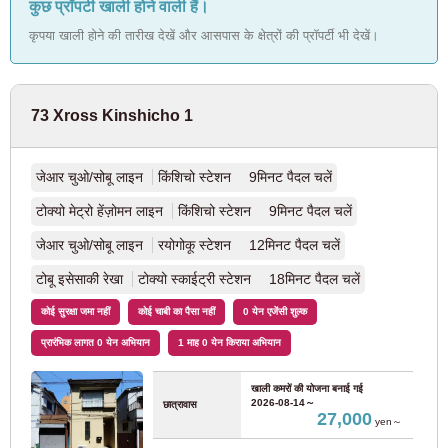
कुछ प्रॉपर्टी खाली होने वाली हैं।
जेआर ओमे लाइन
(2)
कृपया खाली होने की तारीख देखें और आसपास के क्षेत्रों की प्रॉपर्टी भी देखें।
जेआर हाचिको लाइन
(1)
73 Xross Kinshicho 1
जेआर सागामी लाइन
(1)
जेआर चुओ/सोबू लाइन
किंशिचो स्टेशन 9मिनट पैदल चलें
टोक्यो मेट्रो
टोक्यो मेट्रो हेंज़ोमन लाइन
किंशिचो स्टेशन 9मिनट पैदल चलें
जेआर चुओ/सोबू लाइन
रयोगोकू स्टेशन 12मिनट पैदल चलें
टोक्यो मेट्रो मारुनोची लाइन
(126)
टोबू इसेसाकी रेखा
टोक्यो स्काईट्री स्टेशन 18मिनट पैदल चलें
टोक्यो मेट्रो गिन्ज़ा लाइन
(12)
कोई सुरक्षा जमा नहीं
कोई चाबी का पैसा नहीं
0 येन एजेंसी शुल्क
प्रारंभिक लागत 0 येन अभियान
1 माह 0 येन किराया अभियान
टोक्यो मेट्रो हेंज़ोमन लाइन
(6)
खाली कमरों की योजना बनाई गई
2026-08-14～
टोक्यो मेट्रो चियोडा लाइन
छात्रावास
(20)
27,000
yen～