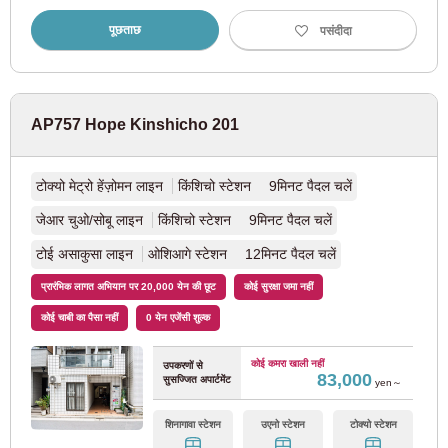
केइसी मात्सुडो लाइन
(7)
पूछताछ
पसंदीदा
केइक्यू इलेक्ट्रिक रेलवे
केइक्यू मेन लाइन
(65)
AP757 Hope Kinshicho 201
केइक्यू एयरपोर्ट लाइन
(4)
टोक्यो मेट्रो हेंज़ोमन लाइन
किंशिचो स्टेशन 9मिनट पैदल चलें
केइक्यू दाशी रेखा
(6)
जेआर चुओ/सोबू लाइन
किंशिचो स्टेशन 9मिनट पैदल चलें
टोई असाकुसा लाइन
ओशिआगे स्टेशन 12मिनट पैदल चलें
टोबू रेलवे
प्रारंभिक लागत अभियान पर 20,000 येन की छूट
कोई सुरक्षा जमा नहीं
कोई चाबी का पैसा नहीं
0 येन एजेंसी शुल्क
टोबू तोजो लाइन
(69)
कोई कमरा खाली नहीं
उपकरणों से
83,000
सुसज्जित अपार्टमेंट
टोबू इसेसाकी रेखा
(35)
yen～
शिनागावा स्टेशन
उएनो स्टेशन
टोक्यो स्टेशन
टोबू दाशी लाइन
(11)