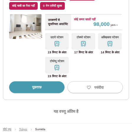
कोई चाबी का पैसा नहीं
0 येन एजेंसी शुल्क
योकोहामा सिटी परिवहन ब्यूरो
कोई कमरा खाली नहीं
उपकरणों से
98,000
सुसज्जित अपार्टमेंट
yen～
नीली रेखा
(18)
उएनो स्टेशन
टोक्यो स्टेशन
अकिहबारा स्टेशन
जेआर पश्चिम जापान
19 मिनट के अंदर
17 मिनट के अंदर
14 मिनट के अंदर
जेआर तोज़ई लाइन
(20)
टोयोसू स्टेशन
नारा लाइन
(3)
19 मिनट के अंदर
पूछताछ
पसंदीदा
शिंकेइसी इलेक्ट्रिक रेलवे
शिंकेइसी लाइन
(4)
यह वस्तु अंतिम है
सागामी रेलवे
शीर्ष पृष्ठ
Tokyo
Sumida