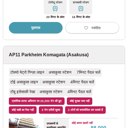
टोयोसू स्टेशन
फ़नाबाशी स्टेशन
टोक्यू इकेगामी लाइन
(34)
20 मिनट के अंदर
16 मिनट के अंदर
टोक्यू मेगुरो लाइन
(41)
पूछताछ
पसंदीदा
टोक्यू तमागावा लाइन
(9)
टोक्यू शिन-योकोहामा लाइन
(3)
AP11 Parkheim Komagata (Asakusa)
सिबू रेलवे
टोक्यो मेट्रो गिन्ज़ा लाइन
असाकुसा स्टेशन 7मिनट पैदल चलें
सेबू शिंजुकु लाइन
(165)
टोई असाकुसा लाइन
असाकुसा स्टेशन 4मिनट पैदल चलें
टोबू इसेसाकी रेखा
असाकुसा स्टेशन 4मिनट पैदल चलें
सिबू इकेबुकुरो लाइन
(91)
प्रारंभिक लागत अभियान पर 20,000 येन की छूट
कोई सुरक्षा जमा नहीं
कोई चाबी का पैसा नहीं
सिबू युराकुचो लाइन
0 येन एजेंसी शुल्क
(23)
2 लोगों को समायोजित कर सकते हैं
कोई कमरा खाली नहीं
उपकरणों से
सिबू तोशिमा लाइन
(15)
88,000
सुसज्जित अपार्टमेंट