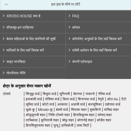
इस पृष्ठ के शीर्ष पर लौटें
नागरेयामा रेलवे लाइन
(1)
XROSS HOUSE क्या है
FAQ
किंकी निप्पॉन रेलवे
फीस/मूव-इन प्रक्रिया
कॉलम
केवल महिलाओं के लिए संपत्तियों की सूची
कॉरपोरेट अनुबंधों के लिए यहाँ क्लिक करें
किंतेत्सु नंबा लाइन
(1)
मालिकों के लिए यहाँ क्लिक करें
एजेंसी आवेदन के लिए यहाँ क्लिक करें
जेआर टोकाई
साइट मानचित्र
कंपनी प्रोफाइल
गोपनीयता नीति
जेआर कंसाई मेन लाइन
(1)
क्षेत्र के अनुसार शेयर मकान खोजें
कोबे सिटी परिवहन ब्यूरो
टोक्यो
शिंजुकु वार्ड
शिबुया वार्ड
सुगिनामी
सेतगया
नाकानो
नेरिमा वार्ड
इताबाशी वार्ड
तोशिमा वार्ड
किता वार्ड
शिनागावा वार्ड
मेगुरो
ओटा-ku
टैटो
सुमिदा वार्ड
कोटो वार्ड
अरकावा
अडाची वार्ड
कात्सुशिका
एडोगावा वार्ड
कोबे नगर निगम मेट्रो यामाते लाइन
(1)
चुओ-कु
Minato-कू
बंक्यो वार्ड
मिताका शहर
मुसाशिनो
माचिदा शहर
कोकुबुनजी शहर
निशि-टोक्यो शहर
हिगाशिकुरुम शहर
कोमाए शहर
ताचिकावा
कुनिताची शहर
चोफू शहर
कोगानेई शहर
कोडैरा शहर
सैतामा नया शहर परिवहन
हिगाशिमुरायामा शहर
फुचू
हाचिओजी
तामा सिटी