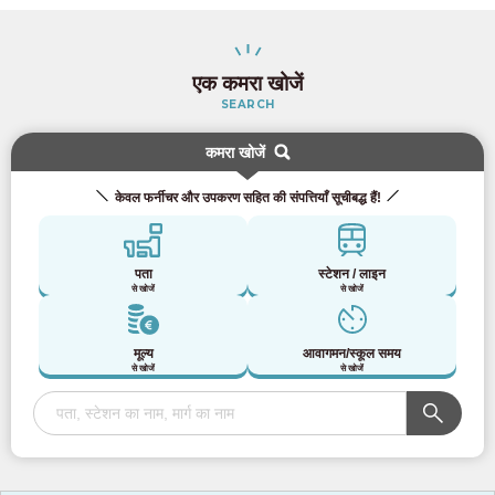
सोतेत्सु मेन लाइन
(6)
एक कमरा खोजें
तमा अर्बन मोनोरेल
SEARCH
कमरा खोजें
तामा मोनोरेल
(5)
केवल फर्नीचर और उपकरण सहित की संपत्तियाँ सूचीबद्ध हैं!
टोयो रैपिड रेलवे
पता
स्टेशन / लाइन
टोयो रैपिड लाइन
(1)
से खोजें
से खोजें
सैतामा हाई स्पीड रेलवे
मूल्य
आवागमन/स्कूल समय
से खोजें
से खोजें
साइतामा रैपिड रेलवे लाइन
(5)
Ryūtetsu