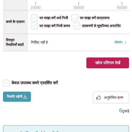
फुकुओका
(118)
जेआर कीयो लाइन
(8)
वाईफ़ाई (मुफ़्त)
10000
50000
90000
साइकिल पार्किंग (साइकिल)
घर साझा करें अर्ध निजी
घर साझा करें छात्रावास
जेआर योकोहामा लाइन
(28)
कमरे के प्रकार
साइकिल पार्किंग (मोपेड)
घर साझा करें निजी कमरा
उपकरणों से सुसज्जित अपार्टमेंट
जेआर नंबू लाइन
(40)
विस्तृत
निर्दिष्ट नहीं है
परिवर्तन
स्थितियाँ बदलें
जेआर योकोसुका लाइन
(12)
खोज परिणाम देखें
जेआर तोहोकू मेन लाइन
(4)
जेआर ताकासाकी लाइन
(2)
केवल उपलब्ध कमरे प्रदर्शित करें
जेआर टोकैडो मेन लाइन
(37)
स्थिति सहेजें
अनुशंसित क्रम
6
टुकड़े
उत्सुनोमिया लाइन
(7)
जेआर मुसाशिनो लाइन
(9)