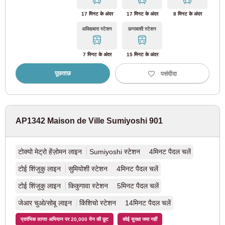
17 मिनट के अंदर
17 मिनट के अंदर
8 मिनट के अंदर
टोबू कामेडो लाइन
(1)
अकिहबारा स्टेशन
फ़नाबाशी स्टेशन
टोबू नोडा लाइन
(7)
7 मिनट के अंदर
15 मिनट के अंदर
होकुसो रेलवे
पूछताछ
पसंदीदा
होकुसो रेलवे होकुसो लाइन
(8)
AP1342 Maison de Ville Sumiyoshi 901
महानगरीय क्षेत्र नया शहरी रेलवे
टोक्यो मेट्रो हेंज़ोमन लाइन
Sumiyoshi स्टेशन 4मिनट पैदल चलें
सुकुबा एक्सप्रेस
(10)
टोई शिंजुकु लाइन
सुमियोशी स्टेशन 4मिनट पैदल चलें
टोई शिंजुकु लाइन
किकुगावा स्टेशन 5मिनट पैदल चलें
टोक्यो वाटरफ्रंट हाई-स्पीड रेलवे
जेआर चुओ/सोबू लाइन
किंशिचो स्टेशन 14मिनट पैदल चलें
रिंकाई लाइन
(12)
प्रारंभिक लागत अभियान पर 20,000 येन की छूट
कोई सुरक्षा जमा नहीं