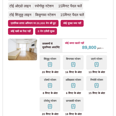
ओडाक्यू इलेक्ट्रिक रेलवे
टोई ओएडो लाइन
रयोगोकू स्टेशन 15मिनट पैदल चलें
टोई शिंजुकु लाइन
किकुगावा स्टेशन 15मिनट पैदल चलें
ओडाक्यू ओडावारा लाइन
(80)
प्रारंभिक लागत अभियान पर 20,000 येन की छूट
कोई सुरक्षा जमा नहीं
कोई चाबी का पैसा नहीं
0 येन एजेंसी शुल्क
ओडाक्यू तामा लाइन
(2)
कोई कमरा खाली नहीं
उपकरणों से
89,800
सुसज्जित अपार्टमेंट
केइसी इलेक्ट्रिक रेलवे
yen～
शिंजुकु स्टेशन
शिनागावा स्टेशन
उएनो स्टेशन
केइसी ओशिआगे रेखा
(3)
20 मिनट के अंदर
16 मिनट के अंदर
13 मिनट के अंदर
केइसेई मेन लाइन
(47)
टोक्यो स्टेशन
अकिहबारा स्टेशन
निप्पोरी स्टेशन
केइसी कनामाची लाइन
(9)
8 मिनट के अंदर
6 मिनट के अंदर
15 मिनट के अंदर
टोयोसू स्टेशन
फ़नाबाशी स्टेशन
केइसी चिबा लाइन
(11)
20 मिनट के अंदर
18 मिनट के अंदर