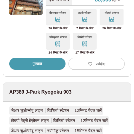
yen～
सिबू कोकुबुन्जी लाइन
(4)
शिनागावा स्टेशन
उएनो स्टेशन
टोक्यो स्टेशन
सिबू तमाको लाइन
(5)
20 मिनट के अंदर
7 मिनट के अंदर
20 मिनट के अंदर
रवि
सोम
मंगल
बुध
गुरु
शुक्र
शनि
अकिहबारा स्टेशन
निप्पोरी स्टेशन
अगस्त
2026
कीओ इलेक्ट्रिक रेलवे
1
2
14 मिनट के अंदर
17 मिनट के अंदर
कमरे की तलाश कर रहे ग्राहकों के लिए
3
4
5
6
7
8
9
03-6712-4346
कीओ लाइन
(110)
पूछताछ
पसंदीदा
10
11
12
13
14
15
16
केवल संभावित और वर्तमान निवासियों के लिए
17
18
19
20
21
22
23
03-6712-4344
कीओ नई लाइन
(20)
24
25
26
27
28
29
30
31
AP389 J-Park Ryogoku 903
कीओ इनोकाशिरा लाइन
(46)
फ़ैसला
रीसेट
कीओ सागामिहारा लाइन
(3)
जेआर चुओ/सोबू लाइन
किंशिचो स्टेशन 12मिनट पैदल चलें
टोक्यो मेट्रो हेंज़ोमन लाइन
किंशिचो स्टेशन 12मिनट पैदल चलें
केइओ ताकाओ लाइन
(1)
जेआर चुओ/सोबू लाइन
रयोगोकू स्टेशन 15मिनट पैदल चलें