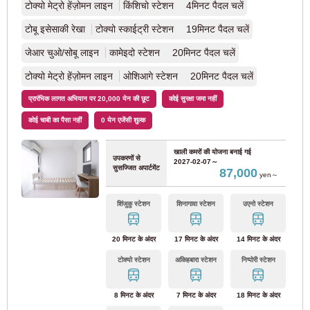
टोक्यो मेट्रो हेंज़ोमन लाइन
किंशिचो स्टेशन 4मिनट पैदल चलें
टोई असाकुसा लाइन
(27)
टोबू इसेसाकी रेखा
टोक्यो स्काईट्री स्टेशन 19मिनट पैदल चलें
जेआर चुओ/सोबू लाइन
कामेइदो स्टेशन 20मिनट पैदल चलें
निप्पोरी/टोनेरी लाइनर
(20)
टोक्यो मेट्रो हेंज़ोमन लाइन
ओशिआगे स्टेशन 20मिनट पैदल चलें
टोडेन अरकावा लाइन
(21)
प्रारंभिक लागत अभियान पर 20,000 येन की छूट
कोई सुरक्षा जमा नहीं
कोई चाबी का पैसा नहीं
0 येन एजेंसी शुल्क
टोक्यू कॉर्पोरेशन
खाली कमरों की योजना बनाई गई
उपकरणों से
2027-02-07～
सुसज्जित अपार्टमेंट
87,000
टोक्यू टोयोको लाइन
(93)
yen～
शिंजुकु स्टेशन
शिनागावा स्टेशन
उएनो स्टेशन
टोक्यू डेनेंटोशी लाइन
(67)
20 मिनट के अंदर
17 मिनट के अंदर
14 मिनट के अंदर
टोक्यू ओइमाची लाइन
(43)
टोक्यो स्टेशन
अकिहबारा स्टेशन
निप्पोरी स्टेशन
टोक्यू सेटागया लाइन
(58)
8 मिनट के अंदर
7 मिनट के अंदर
18 मिनट के अंदर