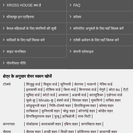
टोक्यो मेट्रो युराकुचो लाइन
(67)
XROSS HOUSE क्या है
FAQ
फीस/मूव-इन प्रक्रिया
कॉलम
टोक्यो मेट्रो फुकुतोशिन लाइन
(69)
केवल महिलाओं के लिए संपत्तियों की सूची
कॉरपोरेट अनुबंधों के लिए यहाँ क्लिक करें
टोक्यो मेट्रो हिबिया लाइन
(22)
मालिकों के लिए यहाँ क्लिक करें
एजेंसी आवेदन के लिए यहाँ क्लिक करें
टोक्यो मेट्रो तोज़ई लाइन
(86)
साइट मानचित्र
कंपनी प्रोफाइल
गोपनीयता नीति
टोक्यो मेट्रो नंबोकू लाइन
(15)
क्षेत्र के अनुसार शेयर मकान खोजें
टोक्यो मेट्रोपोलिटन ब्यूरो ऑफ ट्रांसपोर्टेशन
टोक्यो
शिंजुकु वार्ड
शिबुया वार्ड
सुगिनामी
सेतगया
नाकानो
नेरिमा वार्ड
इताबाशी वार्ड
तोशिमा वार्ड
किता वार्ड
शिनागावा वार्ड
मेगुरो
ओटा-ku
टैटो
सुमिदा वार्ड
कोटो वार्ड
अरकावा
अडाची वार्ड
कात्सुशिका
एडोगावा वार्ड
टोई ओएडो लाइन
(119)
चुओ-कु
Minato-कू
बंक्यो वार्ड
मिताका शहर
मुसाशिनो
माचिदा शहर
कोकुबुनजी शहर
निशि-टोक्यो शहर
हिगाशिकुरुम शहर
कोमाए शहर
ताचिकावा
कुनिताची शहर
चोफू शहर
कोगानेई शहर
कोडैरा शहर
टोई मीता लाइन
(53)
हिगाशिमुरायामा शहर
फुचू
हाचिओजी
तामा सिटी
कानागावा
योकोहामा
कावासाकी शहर
एबिना शहर
सागामिहारा शहर
टोई शिंजुकु लाइन
(22)
सैतामा
सैतामा शहर
वारबी शहर
शिकी शहर
कोशिगाया शहर
कावागुची शहर