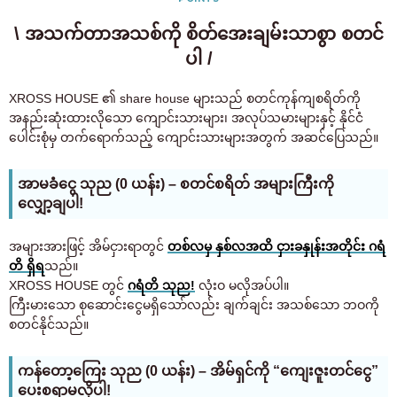
\ အသက်တာအသစ်ကို စိတ်အေးချမ်းသာစွာ စတင်
ပါ /
XROSS HOUSE ၏ share house များသည် စတင်ကုန်ကျစရိတ်ကို
အနည်းဆုံးထားလိုသော ကျောင်းသားများ၊ အလုပ်သမားများနှင့် နိုင်ငံ
ပေါင်းစုံမှ တက်ရောက်သည့် ကျောင်းသားများအတွက် အဆင်ပြေသည်။
အာမခံငွေ သုည (0 ယန်း) – စတင်စရိတ် အများကြီးကို
လျှော့ချပါ!
အများအားဖြင့် အိမ်ငှားရာတွင်
တစ်လမှ နှစ်လအထိ ငှားခနှုန်းအတိုင်း ဂရံ
တိ ရှိရ
သည်။
XROSS HOUSE တွင်
ဂရံတိ သုည!
လုံးဝ မလိုအပ်ပါ။
ကြီးမားသော စုဆောင်းငွေမရှိသော်လည်း ချက်ချင်း အသစ်သော ဘဝကို
စတင်နိုင်သည်။
ကန်တော့ကြေး သုည (0 ယန်း) – အိမ်ရှင်ကို “ကျေးဇူးတင်ငွေ”
ပေးစရာမလိုပါ!