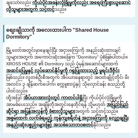
ချသော်လည်း
ကိုယ်ပိုင်အခန်းလုံခြုံမှုကိုလည်း အရေးကြီးစွာယူဆောင်
လိုသူများအတွက် သင့်တင့်
သည်။
စျေးချိုသာကို အလေးထားပါက "Shared House
Dormitory"
မြို့တော်အတွင်းမှာနေချင်ပြီး အငှားကြေးကို အနည်းဆုံးထားချင်
သူများအတွက် အကောင်းဆုံးအဖြေက "Dormitory" ပုံစံဖြစ်ပါတယ်။
XROSS HOUSE ၏ Dormitory သည် ပုံမှန်အဆောင်များထက်
အဆင်ပြေမှုနှင့် လုပ်ဆောင်နိုင်မှုကို ဂရုပြုထားသည့် မူရင်းဒီဇိုင်း
ဖြစ်သည်။ လူတစ်ဦးစီအတွက် အိပ်ယာနေရာတွင် အဝတ်ချိုင့်တိုင်၊ မီး
အလင်း၊ ၃ ချိန်ဆက်ပေါက်၊ စက္ကူစားပွဲနှင့် သိုလှောင်ခန်း စသည်တို့
ပါဝင်သည်။
ထို့အပြင်
အိပ်ယာအားလုံးတွင် ကာတင်ပါရှိ
ပြီး ကိုယ်ပိုင်လုံခြုံမှုကို
အာမခံပေးသည်။ အချိန်တိုအတွင်းနေထိုင်ရန် သို့မဟုတ်
အပြည်ပြည်
ဆိုင်ရာ အပြန်အလှန်ကို ခံစားလိုသူများ
အတွက် သင့်တင့်သည်။
အစွမ်းထက် လက်ခံရမည့် ကုန်ကျစရိတ်နဲ့ အငှားကြေးကို လျှော့ချပြီး
အနည်းဆုံးပစ္စည်းများဖြင့် အသစ်သောဘဝစတင်
နိုင်သည်။
အခန်းရှာနေသူများအတွက်
03-6712-4346