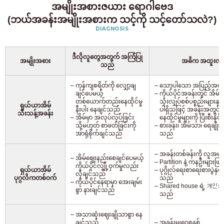
အမျိုးအစားဇယား ရောဂါဗေဒ
(ဘယ်အခန်းအမျိုးအစားက သင့်ကို သင့်တော်သလဲ?)
DIAGNOSIS
ဒီလိုလူတွေအတွက် အကြံပြု
အမျိုးအစား
အဓိက အထူးလက္
သည်
ကုန်ကျစရိတ်ကို လျှော့ချ
သော့ပါသော အပြည့်အဝကို
ချင်ပေမယ့်
ကိုယ်ပိုင်အခန်းတွင် အိမ်ရာ
တစ်ယောက်တည်းနေထိုင်မှု
သုံးလျှပ်စစ်ပစ္စည်းများနှ
ရှယ်ယာအိမ်
နီးပါး နေချင်သည်
ပါရှိသဖြင့် အခန်းအတွင်း
သီးသန့်အခန်း
အိမ်မှာ အလုပ်လုပ်ခြင်း
နေထိုင်မှုများကို ပြီးစီးနို
သို့မဟုတ် စာဖတ်ခြင်းကို
စားခန်း၊ အိမ်သာ၊ ရေချိုးခန်
အာရုံစိုက်ချင်သည်
သည်
အခန်းတစ်ခန်းကို လူအများစု
အိမ်ဈေးနည်းစေချင်ပေမယ့်
Partition နဲ့ ကနဦးများဖြင
ကိုယ်ပိုင်လျှို့ဝှက်မှုလည်း
ရှယ်ယာအိမ်
ပုဂ္ဂိုလ်ရေးစာရေးစားပွဲနှင
လိုချင်သည်
ပုဂ္ဂလိကတစ်ဝက်
သည်
ကိုယ်ပိုင်နေရာမှာ အေးချမ်း
Shared house ရဲ့ 개인အခန
စွာ နားချင်သည်
သည်
အသာဆုံးဈေးချိုသာစွာ နေ
ချင်သည်
အခန်းမျှဝေစနစ်