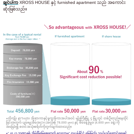
ချင်ပါက
XROSS HOUSE နှင့် furnished apartment သည် အကောင်း
ဆုံးဖြစ်သည်။
※တိုကျို၊ နာโกယာ၊ အိုဆာကာနှင့်ဖူကူအိုကာအပါအဝင် မျိုးကြီးမြို့ ၄ မြို့တွင် တစ်ဦးတည်းနေထိုင်
ခြင်းအတွက် ပျမ်းမျှအိမ်အငှား (အလုံးစုံ 78,000 yen) နှင့် စီမံခန့်ခွဲမှုခ (4,600 yen ခန့်) ကို
အခြေခံ၍ စတင်အသုံးစရိတ်ကိုတွက်ချက်ထားသည်။
※
"၂၀၂၃ ဘဏ္ဍာနှစ် အိမ်ခြံမြေဈေးကွက် လေ့လာမှု" (ဂျပန်နိုင်ငံ မြေမြက်၊ သယ်ယူပို့ဆောင်ရေးနှင့်