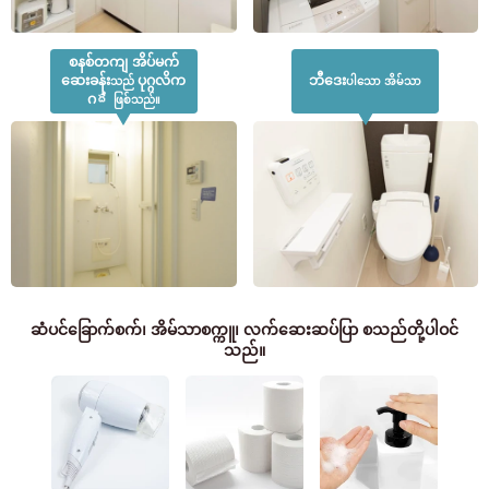
စနစ်တကျ အိပ်မက်
ဆေးခန်း
ပုဂ္ဂလိက
ဘီဒေး
သည်
ပါသော အိမ်သာ
ဂది
ဖြစ်သည်။
ဆံပင်ခြောက်စက်၊ အိမ်သာစက္ကူ၊ လက်ဆေးဆပ်ပြာ စသည်တို့ပါဝင်
သည်။