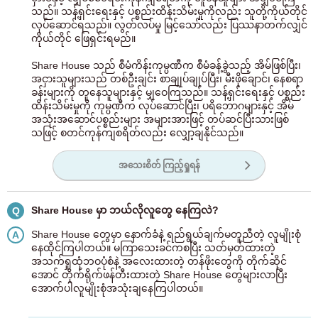
သည်။ သန့်ရှင်းရေးနှင့် ပစ္စည်းထိန်းသိမ်းမှုကိုလည်း သူတို့ကိုယ်တိုင်
လုပ်ဆောင်ရသည်။ လွတ်လပ်မှု မြင့်သော်လည်း ပြဿနာတက်လျှင်
ကိုယ်တိုင် ဖြေရှင်းရမည်။
Share House သည် စီမံကိန်းကုမ္ပဏီက စီမံခန့်ခွဲသည့် အိမ်ဖြစ်ပြီး၊
အငှားသူများသည် တစ်ဦးချင်း စာချုပ်ချုပ်ပြီး၊ မီးဖိုချောင်၊ နေစရာ
ခန်းများကို တူနေသူများနှင့် မျှဝေကြသည်။ သန့်ရှင်းရေးနှင့် ပစ္စည်း
ထိန်းသိမ်းမှုကို ကုမ္ပဏီက လုပ်ဆောင်ပြီး၊ ပရိဘောဂများနှင့် အိမ်
အသုံးအဆောင်ပစ္စည်းများ အများအားဖြင့် တပ်ဆင်ပြီးသားဖြစ်
သဖြင့် စတင်ကုန်ကျစရိတ်လည်း လျှော့ချနိုင်သည်။
အသေးစိတ် ကြည့်ရှုရန်
Share House မှာ ဘယ်လိုလူတွေ နေကြလဲ?
Q
Share House တွေမှာ နောက်ခံနဲ့ ရည်ရွယ်ချက်မတူညီတဲ့ လူမျိုးစုံ
A
နေထိုင်ကြပါတယ်။ မကြာသေးခင်ကစပြီး သတ်မှတ်ထားတဲ့
အသက်ရှုထုံဘဝပုံစံနဲ့ အလေးထားတဲ့ တန်ဖိုးတွေကို တိုက်ဆိုင်
အောင် တိုက်ရိုက်ဖန်တီးထားတဲ့ Share House တွေများလာပြီး
အောက်ပါလူမျိုးစုံအသုံးချနေကြပါတယ်။