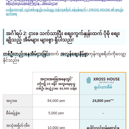
ခရီးသွားလုပ်ငန်းဝန်ကြီးဌာန - အိမ်ယာဌာန)
※
ပရိဘောဂနှင့် လျှပ်စစ်ပစ္စည်း ဝယ်ယူမှု ကုန်ကျစရိတ် ခန့်မှန်းချက် | XROSS HOUSE ၏ စုစည်း
ချက်အရ
အင်္ဂါရပ် 2: ငှားခ သက်သာပြီး စျေးကွက်နှုန်းထက် ပိုမို စျေး
ချိုသည့် အိမ်များ များစွာ ရှိပါသည်!
တစ်ဦးတည်းနေအိမ်ငှားခြင်း
ထက်
အလွန်စျေးနိမ့်စွာ
ကုန်ကျစရိတ်ကိုလျော့
နိုင်သည်။
*
အငှားအခြေအနေတွင်
(တိုကျို 23 ခရိုင် အတူမနေရသူ
ရှယ်ယာအိမ်
တစ်ဦး အပျံ့ငှားခ: 84,000 ယန်း)
အငှားခ
84,000 yen
24,800 yen～
စီမံခန့်ခွဲခ
5,000 yen
-
အသုံးစရိတ် (မီး၊
10,000 yen
ပေါင်းသင်းဝန်ဆောင်ခ