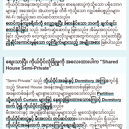
ကိုယ်ပိုင်အခန်းအတွင်းတွင် အိပ်ရာ၊ စာရေးစားပွဲကဲ့သို့သော ပရိဘောဂ
များနှင့် အအေးပုံး၊ အဲယားကွန်၊ တီဗီ ကဲ့သို့သော လျှပ်စစ်ပစ္စည်းများ၊
Wi-Fi အပြည့်အဝ တပ်ဆင်ထားသည်။
စတင်ကုန်ကျစရိတ်ကို လျှော့ချပြီး ခံစားနိုင်သော ဘဝကို ချက်ချင်း
စတင်နိုင်ခြင်း
သည် အဓိကဆွဲဆောင်မှု ဖြစ်သည်။ အိမ်မှအလုပ်လုပ်
ခြင်း သို့မဟုတ် လေ့ကျင့်သင်ယူလိုသူများအတွက်လည်း သင့်တော်ပြီး
ညှိနှိုင်းကောင်းမွန်သော လူကြိုက်များသည့် အမျိုးအစား
ဖြစ်ပါသည်။
စျေးသာပြီး ကိုယ်ပိုင်လုံခြုံမှုကို အလေးထားပါက "Shared
House Semi-Private"
"Semi-Private" သည်
ကိုယ်ပိုင်အခန်းနှင့် Dormitory အကြား
တွင်ရှိ
သည့် Shared House အခန်းအမျိုးအစားတစ်ခုဖြစ်သည်။
အခန်းတစ်ခန်းကို များစွာသောသူများမျှဝေသော်လည်း
Partition
သို့မဟုတ် Curtain များဖြင့် နေရာခွဲခြားထားသောကြောင့် Dormitory
ထက် ပို၍ ကိုယ်ပိုင်လုံခြုံမှုရှိ
သည်။
မီးအလင်းနှင့် အပူချိန်ထိန်းချုပ်မှုများသည် မျှဝေသုံးစွဲသော်လည်း
ကိုယ်ပိုင်စားပွဲနှင့် မီးအလင်း တပ်ဆင်ထား
သောအခါလည်း ရှိသည်။
ကိုယ်ပိုင်အခန်းထက် အငှားကြေးပိုစျေးချိုသာ
ပြီး, ကုန်ကျစရိတ်လျော့