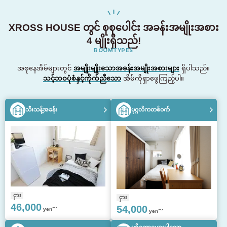
XROSS HOUSE တွင် စုစုပေါင်း အခန်းအမျိုးအစား
4 မျိုးရှိသည်!
ROOMTYPES
အစုနေအိမ်များတွင်
အမျိုးမျိုးသောအခန်းအမျိုးအစားများ
ရှိပါသည်။
သင့်ဘဝပုံစံနှင့်ကိုက်ညီသော
အိမ်ကိုရှာဖွေကြည့်ပါ။
သီးသန့်အခန်း
ပုဂ္ဂလိကတစ်ဝက်
ငှား
ငှား
46,000
54,000
yen～
yen～