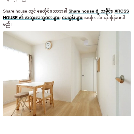
Share house တွင် နေထိုင်သောအခါ
Share house ရဲ့ သမိုင်း
၊
XROSS
HOUSE ၏ အထူးလက္ခဏာများ
၊
မေးခွန်းများ
အကြောင်း ရှင်းပြပေးပါ
မည်။