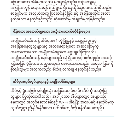
စဉ်းစားသော အိမ်များလည်း များစွာရှိသည်။ ယဉ်ကျေးမှု
အပြန်အလှန် လေ့လာရန် ရည်ရွယ်ပြီး နေထိုင်သူများလည်းရှိသည်။
စာချုပ်များ အလွယ်တကူ ပြင်ဆင်နိုင်ခြင်းနှင့် အချိန်အတိုင်းအတာ
နည်းသော နေထိုင်ခွင့်လည်း ဆွဲဆောင်မှု အချက်များဖြစ်သည်။
မိန်းမသာ အဆောင်ရွေးသော အကိုးအယောက်မရှိမိန်းမများ။
အမျိုးသမီးသီးသန့် အိမ်များ၏ လုံခြုံမှုနှင့် သန့်ရှင်းမှု၊ နှင့်
အခြေအနေတူသူများနှင့် အတူနေရာချစရာ အဆင်ပြေမှုကို
အလေးထားသော အမျိုးသမီးများက ရွေးချယ်ကြသည်။
အမျိုးသမီးသီးသန့် စနစ်များသည် လုံခြုံရေးနှင့် စက်ပစ္စည်း အဆင့်
မြင့်အဖြစ် ပံ့ပိုးထားသည့်အတွက် တစ်ယောက်တည်း နေရာချခြင်းကို
စိုးရိမ်သူများအတွက်လည်း စိတ်ချလက်ချ နေထိုင်နိုင်သည်။
အိမ်မှအလုပ်လုပ်သူများနှင့် အချိန်မတိမ်းသူများ
အိမ်နှင့် ရုံးအဖြစ် နှစ်မျိုးလုံး အဖြစ်အချင်းချင်း အိမ်ကို အသုံးပြု
သူများ ပိုမိုတိုးလာပါသည်။ အချို့သော အိမ်များတွင် အများသုံး
နေရာတွင် အလုပ်ဆောင်ခန်းနှင့် Wi-Fi ပါရှိပြီး အလုပ်နှင့် နေထိုင်မှုကို
လွယ်ကူစွာ ညှိနှိုင်းနိုင်သော ပတ်ဝန်းကျင်ကို ဖန်တီးပေးသည်။