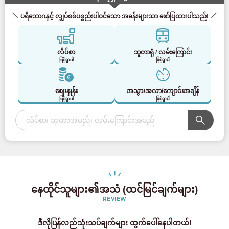
ပရိဘောဂနှင့် လျှပ်စစ်ပစ္စည်းပါဝင်သော အခန်းများသာ ဖော်ပြထားပါသည်!
လိပ်စာ
ဘူတာရုံ / လမ်းကြောင်း
ဖြင့်ရှာပါ
ဖြင့်ရှာပါ
စျေးနှုန်း
အသွားအလာ/ကျောင်းအချိန်
ဖြင့်ရှာပါ
ဖြင့်ရှာပါ
နေထိုင်သူများ၏အသံ (ထင်မြင်ချက်များ)
REVIEW
ဒီလိုပြန်လည်သုံးသပ်ချက်များ ထွက်ပေါ်နေပါတယ်!