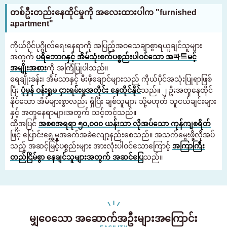
နေထိုင်ရန် စီစဉ်နေသူများနှင့် နေထိုင်သူများအတွက်သာ
တစ်ဦးတည်းနေထိုင်မှုကို အလေးထားပါက "furnished
03-6712-4344
apartment"
ကိုယ်ပိုင်ပုဂ္ဂိုလ်ရေးနေရာကို အပြည့်အဝသေချာစွာရယူချင်သူများ
အတွက်
ပရိဘောဂနှင့် အိမ်သုံးစက်ပစ္စည်းပါဝင်သော အ파트မင့်
အမျိုးအစား
ကို အကြံပြုပါသည်။
ရေချိုးခန်း၊ အိမ်သာနှင့် မီးဖိုချောင်များသည် ကိုယ်ပိုင်အသုံးပြုရာဖြစ်
ပြီး
ပုံမှန် ဝန်းရူမ ငှားရမ်းမှုအတိုင်း နေထိုင်နိုင်
သည်။ ၂ ဦးအတူနေထိုင်
နိုင်သော အိမ်များစွာလည်း ရှိပြီး ချစ်သူများ သို့မဟုတ် သူငယ်ချင်းများ
နှင့် အတူနေရာများအတွက် သင့်တင့်သည်။
ထို့အပြင်
အစစအရရာ ၅၀,၀၀၀ ယန်းသာ လိုအပ်သော ကုန်ကျစရိတ်
ဖြင့် ပြောင်းရွှေ့မှုအခက်အခဲလျော့နည်းစေသည်။ အသက်မွေးဖို့လိုအပ်
သည့် အဆင့်မြင့်ပစ္စည်းများ အားလုံးပါဝင်သောကြောင့်
အကြာကြီး
တည်ငြိမ်စွာ နေချင်သူများအတွက် အဆင်ပြေ
သည်။
မျှဝေသော အဆောက်အဦးများအကြောင်း