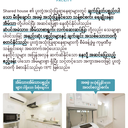
FACILITY
Shared house ၏ ပူးတွဲအသုံးပြုရာနေရာများတွင်
ချက်ပြုတ်ပစ္စည်းပါ
သော မီးဖိုချောင်၊ အခမဲ့ အသုံးပြုနိုင်သော သန့်စင်စက်၊ ရေချိုးခန်း၊
အိမ်သာ
တို့ပါဝင်ပြီး အဆင်ပြေစွာ နေထိုင်နိုင်ပါသည်။
ဆံပင်အမဲသား၊ အိမ်သာစာရွက်၊ လက်ဆေးဆပ်ပြာ
တို့လည်း သေချာစွာ
ပါဝင်သဖြင့်
အနည်းဆုံး ပစ္စည်းများနှင့် ချက်ချင်း အသစ်သောဘဝကို
စတင်နိုင်သည်
။ ပူးတွဲအသုံးပြုရာနေရာများကို စီမံခန့်ခွဲမှု ကုမ္ပဏီမှ
သန့်ရှင်းရေး အထောက်အပံ့ပေးသည်။
နေထိုင်သူများ အပြန်အလှန် ဆက်ဆံနိုင်သော
နေလို့ အဆင်ပြေသည့်
ဧည့်ခန်း
ပါသော အိမ်များစွာ ရှိပြီး သင့်တင့်သော အကွာအဝေးဖြင့် ပူးတွဲ
ဘဝကို ခံစားနိုင်သည်မှာ 매력 ဖြစ်သည်။
အိမ်သားအိမ်သာပစ္စည်း
အခမဲ့
အသုံးပြုနိုင်သော
များ
အဝတ်လျှော်စက်
ပါရှိသော မီးဖိုချောင်။
။