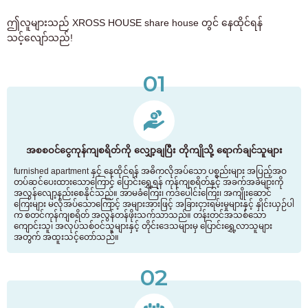
ဤလူများသည် XROSS HOUSE share house တွင် နေထိုင်ရန်
သင့်လျော်သည်!
01
အစစဝင်ငွေကုန်ကျစရိတ်ကို လျှော့ချပြီး တိုကျိုသို့ ရောက်ချင်သူများ
furnished apartment နှင့် နေထိုင်ရန် အဓိကလိုအပ်သော ပစ္စည်းများ အပြည့်အဝ
တပ်ဆင်ပေးထားသောကြောင့် ပြောင်းရွှေ့ရန် ကုန်ကျစရိတ်နှင့် အခက်အခဲများကို
အလွန်လျော့နည်းစေနိုင်သည်။ အာမခံကြေး၊ ကဒ်ပေါင်းကြေး၊ အကျိုးဆောင်
ကြေးများ မလိုအပ်သောကြောင့် အများအားဖြင့် အခြားငှားရမ်းမှုများနှင့် နှိုင်းယှဉ်ပါ
က စတင်ကုန်ကျစရိတ် အလွန်တန်ဖိုးသက်သာသည်။ တန်းတင်အသစ်သော
ကျောင်းသူ၊ အလုပ်သစ်ဝင်သူများနှင့် တိုင်းဒေသများမှ ပြောင်းရွှေ့လာသူများ
အတွက် အထူးသင့်တော်သည်။
02