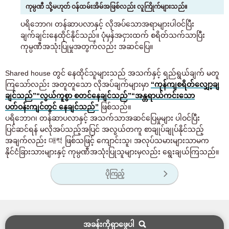
ကုမ္ပဏီ သို့မဟုတ် ဝန်ထမ်းအိမ်အဖြစ်လည်း လူကြိုက်များသည်။
ပရိဘောဂ၊ တန်ဆာပလာနှင့် လိုအပ်သောအရာများပါဝင်ပြီး
ချက်ချင်းနေထိုင်နိုင်သည်။ ပုံမှန်အငှားထက် စရိတ်သက်သာပြီး
ကုမ္ပဏီအသုံးပြုမှုအတွက်လည်း အဆင်ပြေ။
Shared house တွင် နေထိုင်သူများသည် အသက်နှင့် ရည်ရွယ်ချက် မတူ
ကြသော်လည်း အတူတူသော လိုအပ်ချက်များမှာ
“ကုန်ကျစရိတ်လျှော့ချ
ချင်သည်”
“လွယ်ကူစွာ စတင်နေချင်သည်”
“အန္တရာယ်ကင်းသော
ပတ်ဝန်းကျင်တွင် နေချင်သည်”
ဖြစ်သည်။
ပရိဘောဂ၊ တန်ဆာပလာနှင့် အသက်သာအဆင်ပြေမှုများ ပါဝင်ပြီး
ပြင်ဆင်ရန် မလိုအပ်သည့်အပြင် အလွယ်တကူ စာချုပ်ချုပ်နိုင်သည့်
အချက်လည်း 매력 ဖြစ်သဖြင့် ကျောင်းသူ၊ အလုပ်သမားများသာမက
နိုင်ငံခြားသားများနှင့် ကုမ္ပဏီအသုံးပြုသူများမှလည်း ရွေးချယ်ကြသည်။
ပိုကြည့်
အခန်းကိုရှာဖွေပါ