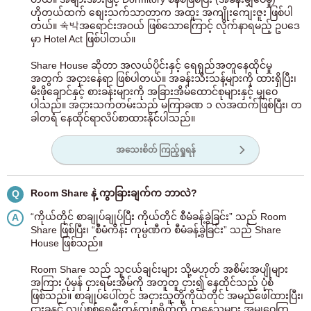
ဟိုတယ်ထက် စျေးသက်သာတာက အထူး အကျိုးကျေးဇူး ဖြစ်ပါ
တယ်။ 숙박အရောင်းအဝယ် ဖြစ်သောကြောင့် လိုက်နာရမည့် ဥပဒေ
မှာ Hotel Act ဖြစ်ပါတယ်။
Share House ဆိုတာ အလယ်ပိုင်းနှင့် ရေရှည်အတူနေထိုင်မှု
အတွက် အငှားနေရာ ဖြစ်ပါတယ်။ အခန်းသီးသန့်များကို ထားရှိပြီး၊
မီးဖိုချောင်နှင့် စားခန်းများကို အခြားအိမ်ထောင်စုများနှင့် မျှဝေ
ပါသည်။ အငှားသက်တမ်းသည် မကြာခဏ ၁ လအထက်ဖြစ်ပြီး၊ တ
ခါတရံ နေထိုင်ရာလိပ်စာထားနိုင်ပါသည်။
အသေးစိတ် ကြည့်ရှုရန်
Room Share နဲ့ ကွာခြားချက်က ဘာလဲ?
Q
“ကိုယ်တိုင် စာချုပ်ချုပ်ပြီး ကိုယ်တိုင် စီမံခန့်ခွဲခြင်း” သည် Room
A
Share ဖြစ်ပြီး၊ “စီမံကိန်း ကုမ္ပဏီက စီမံခန့်ခွဲခြင်း” သည် Share
House ဖြစ်သည်။
Room Share သည် သူငယ်ချင်းများ သို့မဟုတ် အစိမ်းအပျိုများ
အကြား ပုံမှန် ငှားရမ်းအိမ်ကို အတူတူ ငှား၍ နေထိုင်သည့် ပုံစံ
ဖြစ်သည်။ စာချုပ်ပေါ်တွင် အငှားသူတို့ကိုယ်တိုင် အမည်ဖေါ်ထားပြီး၊
ငှားခနှင့် လျှပ်စစ်ရေမီးကုန်ကျစရိတ်ကို တူနေသူများ အမျှဝေကြ