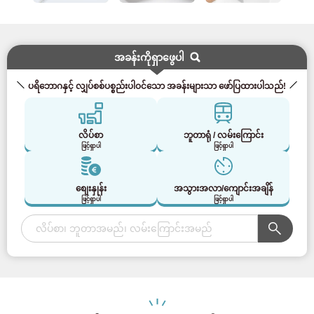
အခန်းကိုရှာဖွေပါ
ပရိဘောဂနှင့် လျှပ်စစ်ပစ္စည်းပါဝင်သော အခန်းများသာ ဖော်ပြထားပါသည်!
လိပ်စာ
ဘူတာရုံ / လမ်းကြောင်း
ဖြင့်ရှာပါ
ဖြင့်ရှာပါ
စျေးနှုန်း
အသွားအလာ/ကျောင်းအချိန်
ဖြင့်ရှာပါ
ဖြင့်ရှာပါ