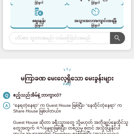
ဖြင့်ရှာပါ
ဖြင့်ရှာပါ
စျေးနှုန်း
အသွားအလာ/ကျောင်းအချိန်
ဖြင့်ရှာပါ
ဖြင့်ရှာပါ
မကြာခဏ မေးလေ့ရှိသော မေးခွန်းများ
FAQ
ဧည့်သည်အိမ်နဲ့ ဘာကွာလဲ?
Q
“နေရတဲ့နေရာ” က Guest House ဖြစ်ပြီး၊ “နေထိုင်တဲ့နေရာ” က
A
Share House ဖြစ်ပါတယ်။
Guest House ဆိုတာ ခရီးသွားတွေ သို့မဟုတ် အတိုချုပ်နေထိုင်သူ
တွေအတွက် 숙박နေရာဖြစ်ပြီး၊ တစ်ညမှ စတင် အသုံးပြုနိုင်ပါ
တယ်။ အများအားဖြင့် Dormitory စနစ်ဖြစ်ပြီး (အခန်းမျှဝေမှု)