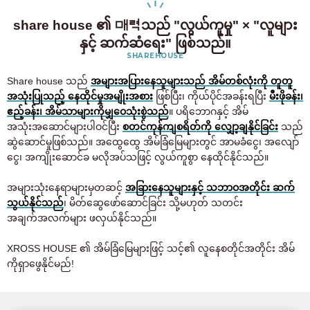
share house ၏ 매력သည် "လွယ်ကူမှု" × "လူများ
နှင့် ဆက်ဆံရေး" ဖြစ်သည်။
SHAREHOUSE
Share house သည်
အများအပြားနေသူများသည် အိမ်တစ်လုံးကို တူတူ
အသုံးပြုသည့် နေထိုင်မှုအမျိုးအစား
ဖြစ်ပြီး၊ ကိုယ်ပိုင်အခန်းရပြီး
မီးဖိုခန်း၊
ဧည့်ခန်း၊ အိမ်သာများကိုမျှဝေသုံးစွဲသည်
။ ပရိဘောဂနှင့် အိမ်
အသုံးအဆောင်များပါဝင်ပြီး
စတင်ကုန်ကျစရိတ်ကို လျှော့ချနိုင်ခြင်း
သည်
ဆွဲဆောင်မှုဖြစ်သည်။ အထွေထွေ အိမ်ခြံမြေများတွင် အာမခံငွေ၊ အလျော်
ငွေ၊ အကျိုးဆောင်ခ မလိုအပ်သဖြင့် လွယ်ကူစွာ နေထိုင်နိုင်သည်။
အများသုံးနေရာများမှတဆင့်
အခြားနေသူများနှင့် သဘာဝအတိုင်း ဆက်
သွယ်နိုင်သည်
၊ မိတ်ဆွေဖော်ဆောင်ခြင်း သို့မဟုတ် သတင်း
အချက်အလက်များ ဖလှယ်နိုင်သည်။
XROSS HOUSE ၏ အိမ်ခြံမြေများဖြင့် သင့်၏ လူနေစတိုင်အတိုင်း အိမ်
ကိုရှာဖွေနိုင်မည်!