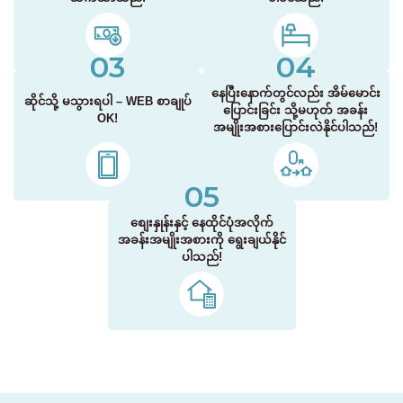
03
04
နေပြီးနောက်တွင်လည်း အိမ်မောင်း
ဆိုင်သို့ မသွားရပါ – WEB စာချုပ်
ပြောင်းခြင်း သို့မဟုတ် အခန်း
OK!
အမျိုးအစားပြောင်းလဲနိုင်ပါသည်!
05
စျေးနှုန်းနှင့် နေထိုင်ပုံအလိုက်
အခန်းအမျိုးအစားကို ရွေးချယ်နိုင်
ပါသည်!