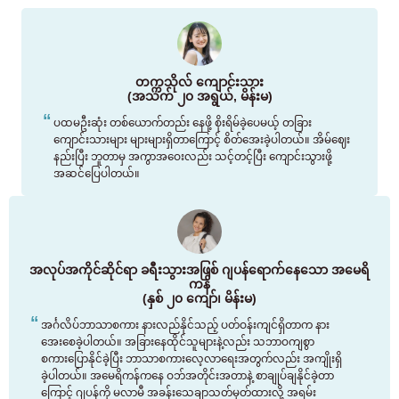
တက္ကသိုလ် ကျောင်းသား
(အသက် ၂၀ အရွယ်, မိန်းမ)
ပထမဦးဆုံး တစ်ယောက်တည်း နေဖို့ စိုးရိမ်ခဲ့ပေမယ့် တခြား
ကျောင်းသားများ များများရှိတာကြောင့် စိတ်အေးခဲ့ပါတယ်။ အိမ်ဈေး
နည်းပြီး ဘူတာမှ အကွာအဝေးလည်း သင့်တင့်ပြီး ကျောင်းသွားဖို့
အဆင်ပြေပါတယ်။
အလုပ်အကိုင်ဆိုင်ရာ ခရီးသွားအဖြစ် ဂျပန်ရောက်နေသော အမေရိ
ကန်
(နှစ် ၂၀ ကျော်၊ မိန်းမ)
အင်္ဂလိပ်ဘာသာစကား နားလည်နိုင်သည့် ပတ်ဝန်းကျင်ရှိတာက နား
အေးစေခဲ့ပါတယ်။ အခြားနေထိုင်သူများနဲ့လည်း သဘာဝကျစွာ
စကားပြောနိုင်ခဲ့ပြီး ဘာသာစကားလေ့လာရေးအတွက်လည်း အကျိုးရှိ
ခဲ့ပါတယ်။ အမေရိကန်ကနေ ဝဘ်အတိုင်းအတာနဲ့ စာချုပ်ချနိုင်ခဲ့တာ
ကြောင့် ဂျပန်ကို မလာမီ အခန်းသေချာသတ်မှတ်ထားလို့ အရမ်း