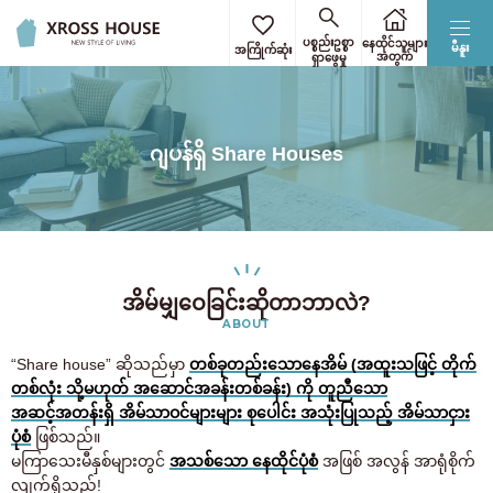
ပစ္စည်းဥစ္စာ
နေထိုင်သူများ
မီနူး
အကြိုက်ဆုံး
အတွက်
ရှာဖွေမှု
ဂျပန်ရှိ Share Houses
အိမ်မျှဝေခြင်းဆိုတာဘာလဲ?
ABOUT
“Share house” ဆိုသည်မှာ
တစ်ခုတည်းသောနေအိမ် (အထူးသဖြင့် တိုက်
တစ်လုံး သို့မဟုတ် အဆောင်အခန်းတစ်ခန်း) ကို တူညီသော
အဆင့်အတန်းရှိ အိမ်သာဝင်များများ စုပေါင်း အသုံးပြုသည့် အိမ်သာငှား
ပုံစံ
ဖြစ်သည်။
မကြာသေးမီနှစ်များတွင်
အသစ်သော နေထိုင်ပုံစံ
အဖြစ် အလွန် အာရုံစိုက်
လျက်ရှိသည်!