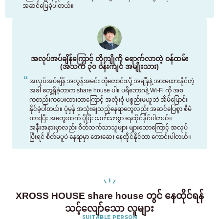
အဆင်ပြေခဲ့ပါတယ်။
အလုပ်အပ်ချိန်ကြောင့် တိုကျိုကို ရောက်လာတဲ့ ဝန်ထမ်း
(အသက် ၃၀ ဝန်းကျင် အမျိုးသား)
အလုပ်အပ်ချိန် အလွန်အမင်း တိုတောင်းလို့ အချိန်နဲ့ အားမထားနိုင်တဲ့
အခါ တွေ့ရှိခဲ့တာက share house ပါ။ ပရိဘောဂနဲ့ Wi-Fi ကို အစ
ကတည်းကပေးထားတာကြောင့် အလုံးစုံ ပစ္စည်းမယူဘဲ အိမ်ပြောင်း
နိုင်ခဲ့ပါတယ်။ ပုံမှန် အသုံးချသည့်နေရာတွေလည်း အဆင်ပြေစွာ စီမံ
ထားပြီး အတွေးထက် ပိုပြီး သက်သာစွာ နေထိုင်နိုင်ပါတယ်။
အနီးအနားမှာလည်း စိတ်သက်သာသူများ များသောကြောင့် အလုပ်
ပြီးရင် စိတ်မပူပဲ နေရာမှာ အေးဆေး နေထိုင်နိုင်တာ ကောင်းပါတယ်။
XROSS HOUSE share house တွင် နေထိုင်ရန်
သင့်လျော်သော လူများ
SUITABLE PERSON