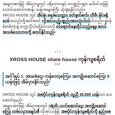
အများအားဖြင့် အိမ်ငှားမှုတွင် ပရိဘောဂနှင့် တပစ္စည်းများ မပါဝင်သဖြင့်
သောင်းထောင်ဂဏန်း ယန်းအများကြီး သုံးစွဲရနိုင်သည်။
XROSS HOUSE တွင်
အိပ်ခုံ၊ ရေခဲသေတ္တာ၊ ဝတ်စွတ်စက်၊ တီဗီ၊ မိုင်ခရို
ဝေဗ်
စသည်တို့အပါအဝင်
လိုအပ်သည့်ပစ္စည်းအားလုံးပါဝင်
ပါသည်။ စူ့ခ်ေ့
စ်တစ်လုံးနဲ့ တက္ကသိုလ်ပြောင်းသလို
ဝင်ရောက်နေထိုင်သည့်နေ့မှ စတင်
အသစ်သောဘဝကို စတင်နိုင်သည်
။
XROSS HOUSE share house ကုန်ကျစရိတ်
FEE
အင်္ဂါရပ် 1: အာမခံငွေ၊ ကန်တော့ကြေး၊ အကျိုးဆောင်ကြေး 0
ယန်းဖြင့် အိမ်ငှားနိုင်သည်!
XROSS HOUSE တွင်
အစပိုင်းကုန်ကျစရိတ် တူညီ 30,000 ယန်း
သာ ပေး
ဆောင်ရမည်!
အများအားဖြင့် အိမ်ငှားရာတွင်
ဂရံတိ၊ လက်ဆောင်ငွေ၊ အကျိုးဆောင်
ကြေး တစ်လငှားခချင်းစီ
လိုအပ်သဖြင့်
အစပိုင်းကုန်ကျစရိတ်ကို နည်းစေ