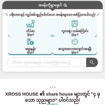
အခန်းကိုရှာဖွေပါ
ပရိဘောဂနှင့် လျှပ်စစ်ပစ္စည်းပါဝင်သော အခန်းများသာ ဖော်ပြထားပါသည်!
လိပ်စာ
ဘူတာရုံ / လမ်းကြောင်း
ဖြင့်ရှာပါ
ဖြင့်ရှာပါ
စျေးနှုန်း
အသွားအလာ/ကျောင်းအချိန်
ဖြင့်ရှာပါ
ဖြင့်ရှာပါ
XROSS HOUSE ၏ share house များတွင် "၄ ခု
သော သုညများ!" ပါဝင်သည်!
POINTS