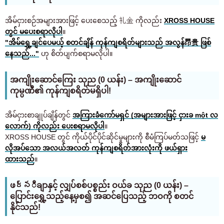
အိမ်ငှားစဉ်အများအားဖြင့် ပေးစေသည့် 礼金 ကိုလည်း
XROSS HOUSE
တွင် မပေးစရာလိုပါ
။
"အိမ်ရွှေ့ချင်ပေမယ့် စတင်ချိန် ကုန်ကျစရိတ်များသည် အလွန်昂贵 ဖြစ်
နေသည်..."
ဟု စိတ်ပျက်စရာမလိုပါ။
အကျိုးဆောင်ကြေး သုည (0 ယန်း) – အကျိုးဆောင်
ကုမ္ပဏီ၏ ကုန်ကျစရိတ်မရှိပါ!
အိမ်ငှားစာချုပ်ချိန်တွင်
အကြားခံကော်မရှင် (အများအားဖြင့် ငှားခ một လ
လောက်) ကိုလည်း ပေးစရာမလိုပါ
။
XROSS HOUSE တွင် ကိုယ်ပိုင်ပိုင်ဆိုင်မှုများကို စီမံကြပ်မတ်သဖြင့်
မ
လိုအပ်သော အလယ်အလတ် ကုန်ကျစရိတ်အားလုံးကို ဖယ်ရှား
ထားသည်
။
ဖర్నီချာနှင့် လျှပ်စစ်ပစ္စည်း ဝယ်ခ သုည (0 ယန်း) –
ပြောင်းရွှေ့သည့်နေ့မှစ၍ အဆင်ပြေသည့် ဘဝကို စတင်
နိုင်သည်!