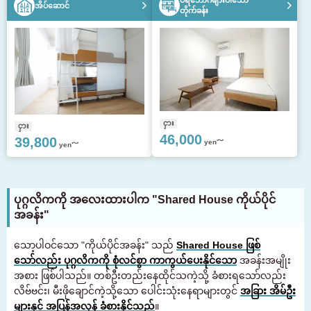
ပရိဘောဂများပါသော
အိပ်ဆောင်
တိုက်ခန်း
ငှား
ငှား
46,000
39,800
yen～
yen～
ပုဂ္ဂလိကကို အလေးထားပါက "Shared House ကိုယ်ပိုင်
အခန်း"
သော့ပါဝင်သော "ကိုယ်ပိုင်အခန်း" သည်
Shared House ဖြစ်
သော်လည်း ပုဂ္ဂလိကကို စုံလင်စွာ ကာကွယ်ပေးနိုင်သော
အခန်းအမျိုး
အစား ဖြစ်ပါသည်။ တစ်ဦးတည်းနေထိုင်သကဲ့သို့ ခံစားရသော်လည်း
လိဗ်ဗင်း၊ မီးဖိုချောင်ကဲ့သို့သော ပေါင်းသုံးနေရာများတွင်
အခြား အိမ်ဦး
များနှင့် အပြန်အလှန် ခံစားနိုင်သည်
။