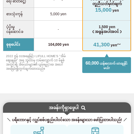
ရေ၊ ဓာတ်ငွေ့)
တူညီသတ်မှတ်ချက်
15,000
yen
စားသုံးကုန်
5,000 yen
ပံ့ပိုးမှု
1,500 yen
-
ဝန်ဆောင်ခ
（အခွန်အပါအဝင်）
41,300
စုစုပေါင်း
104,000 yen
yen～
2022 ဇွန် လအနေဖြင့်၊ LIFULL HOME’S "အိမ်
ဈေးနှုန်း" အရ ဘူတာမှ လမ်းလျှောက် 10 မိနစ်
60,000
ယန်းလောက် tiếtချနိုင်
အတွင်းရှိ အိမ်ယာများ၏ ပျမ်းမျှငှားခ အပေါ်
မယ်!
အခြေခံ၍တွက်ချက်ထားသည်။
အခန်းကိုရှာဖွေပါ
ပရိဘောဂနှင့် လျှပ်စစ်ပစ္စည်းပါဝင်သော အခန်းများသာ ဖော်ပြထားပါသည်!