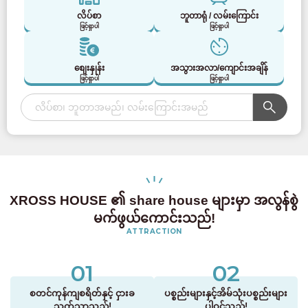
လိပ်စာ
ဘူတာရုံ / လမ်းကြောင်း
ဖြင့်ရှာပါ
ဖြင့်ရှာပါ
စျေးနှုန်း
အသွားအလာ/ကျောင်းအချိန်
ဖြင့်ရှာပါ
ဖြင့်ရှာပါ
XROSS HOUSE ၏ share house များမှာ အလွန်စွဲ
မက်ဖွယ်ကောင်းသည်!
ATTRACTION
01
02
စတင်ကုန်ကျစရိတ်နှင့် ငှားခ
ပစ္စည်းများနှင့်အိမ်သုံးပစ္စည်းများ
သက်သာသည်!
ပါဝင်သည်!