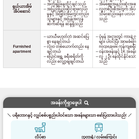
အတိုချုံးနေထိုင်ချင်သည်
အိမ်ဈေးအနည်းဆုံးအဆင့
ရှယ်ယာအိမ်
အပြည်ပြည်ဆိုင်ရာဖလှယ်
လူတစ်ဦးစီအတွက် အိပ်ခန်
အိပ်ဆောင်
မှုနှင့် အခြားအိမ်တွင်းတည်း
သိမ်းဆည်းခန်း၊ ပလပ်၊ မီး၊ စ
သူများနှင့် အပြန်အလှန်
သည်
ဆက်ဆံရန် ဆန္ဒရှိသည်
ယာယီမဟုတ်ဘဲ အဆင်ပြေ
ပုံမှန် အငှားတွင် ကားနဲ့
စွာ နေချင်တယ်
များ ပါဝင်ပြီး အာမခံကြ
Furnished
လုံးဝ တစ်ယောက်တည်း နေ
посредник ကုန်ကျစရိတ် 
apartment
ချင်တယ်
ဝန်းအခန်းနှင့် 1K အခန်းမျ
ပြောင်းရွှေ့ ခရီးစရိတ်ကို
လူ ၂ ဦး နေထိုင်နိုင်သော အခ
လည်း လျှော့ချချင်တယ်
သည်
အခန်းကိုရှာဖွေပါ
ပရိဘောဂနှင့် လျှပ်စစ်ပစ္စည်းပါဝင်သော အခန်းများသာ ဖော်ပြထားပါသည်!
လိပ်စာ
ဘူတာရုံ / လမ်းကြောင်း