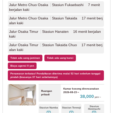
Jalur Metro Chuo Osaka
Stasiun Fukaebashi 7 menit
berjalan kaki
Jalur Metro Chuo Osaka
Stasiun Takaida 17 menit berj
alan kaki
Jalur Osaka Timur
Stasiun Hanaten 16 menit berjalan
kaki
Jalur Osaka Timur
Stasiun Takaida Chuo 17 menit berj
alan kaki
Tidak ada uang jaminan
Tidak ada uang kunci
Biaya agensi 0 yen
Penawaran terbatas! Pendaftaran diterima mulai 52 hari sebelum tanggal
pindah (biasanya 37 hari sebelumnya)
Kamar kosong direncanakan
Ruangan
2026-08-15～
pribadi
38,000
yen～
Stasiun
Stasiun Namba
Stasiun Tennoji
Honmachi