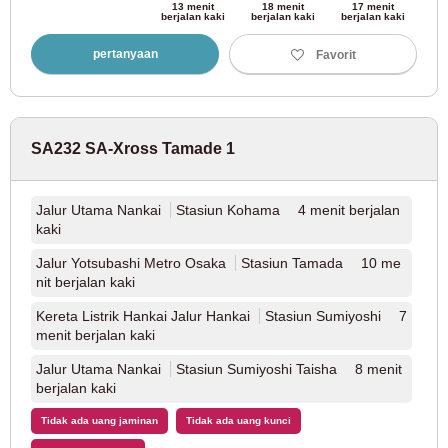
13 menit
18 menit
17 menit
berjalan kaki
berjalan kaki
berjalan kaki
Jalur Kereta Api Nagareyama
(1)
pertanyaan
Favorit
Kereta Api Kinki Nippon
Jalur Kintetsu Namba
(1)
SA232 SA-Xross Tamade 1
JR Tokai
Jalur Utama Nankai
Stasiun Kohama 4 menit berjalan
kaki
Jalur Utama JR Kansai
(1)
Jalur Yotsubashi Metro Osaka
Stasiun Tamada 10 me
nit berjalan kaki
Biro Transportasi Kota Kobe
Kereta Listrik Hankai Jalur Hankai
Stasiun Sumiyoshi 7
menit berjalan kaki
Jalur Yamate Kereta Bawah Tanah Kota Kobe
(1)
Jalur Utama Nankai
Stasiun Sumiyoshi Taisha 8 menit
berjalan kaki
Transportasi kota baru Saitama
Tidak ada uang jaminan
Tidak ada uang kunci