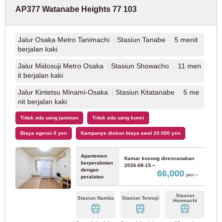
9
10
11
12
13
14
15
Hanya untuk calon penghuni dan penghuni
AP377 Watanabe Heights 77 103
Jalur JR Sakurajima
(1)
03-6712-4344
16
17
18
19
20
21
22
23
24
25
26
27
28
29
Jalur Hanwa (Tennoji - Wakayama)
(14)
Jalur Osaka Metro Tanimachi
Stasiun Tanabe 5 menit
30
31
berjalan kaki
Jalur JR Tozai
(20)
Jalur Midosuji Metro Osaka
Stasiun Showacho 11 men
mengatu
it berjalan kaki
keputusan
r ulang
JR Kyoto Line
(14)
Jalur Kintetsu Minami-Osaka
Stasiun Kitatanabe 5 me
nit berjalan kaki
Jalur Osaka Timur
(21)
Tidak ada uang jaminan
Tidak ada uang kunci
Biaya agensi 0 yen
Kampanye diskon biaya awal 20.000 yen
Kereta Listrik Hanshin
Apartemen
Kamar kosong direncanakan
berperabotan
2026-08-15～
Jalur Hanshin Namba
(10)
dengan
66,000
yen～
peralatan
Hanshin Main Line
(9)
Stasiun
Stasiun Namba
Stasiun Tennoji
Honmachi