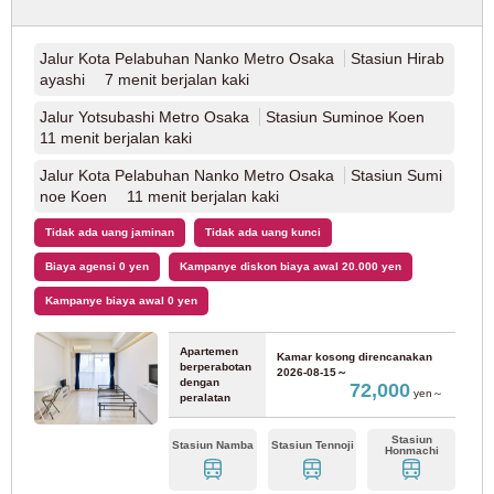
Jalur Utama Sotetsu
(6)
Jalur Kota Pelabuhan Nanko Metro Osaka
Stasiun Hirab
ayashi 7 menit berjalan kaki
Monorel Perkotaan Tama
Jalur Yotsubashi Metro Osaka
Stasiun Suminoe Koen
11 menit berjalan kaki
Monorel Tama
(5)
Jalur Kota Pelabuhan Nanko Metro Osaka
Stasiun Sumi
noe Koen 11 menit berjalan kaki
Kereta Api Cepat Toyo
Tidak ada uang jaminan
Tidak ada uang kunci
Biaya agensi 0 yen
Kampanye diskon biaya awal 20.000 yen
Jalur Cepat Toyo
(1)
Kampanye biaya awal 0 yen
Kereta Api Kecepatan Tinggi Saitama
Apartemen
Kamar kosong direncanakan
berperabotan
2026-08-15～
dengan
72,000
yen～
peralatan
Jalur Kereta Cepat Saitama
(5)
Stasiun
Stasiun Namba
Stasiun Tennoji
Honmachi
Ryutetsu