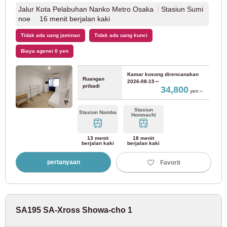
Jalur Kota Pelabuhan Nanko Metro Osaka
Stasiun Sumi
Jalur JR Ome
(2)
noe 16 menit berjalan kaki
Tidak ada uang jaminan
Tidak ada uang kunci
Jalur JR Hachiko
(1)
Biaya agensi 0 yen
Jalur JR Sagami
(1)
Kamar kosong direncanakan
Ruangan
2026-08-15～
pribadi
34,800
yen～
Metro Tokyo
Stasiun
Stasiun Namba
Honmachi
Jalur Tokyo Metro Marunouchi
(126)
13 menit
18 menit
berjalan kaki
berjalan kaki
Jalur Tokyo Metro Ginza
(12)
pertanyaan
Favorit
Jalur Tokyo Metro Hanzomon
(6)
Jalur Tokyo Metro Chiyoda
(20)
SA195 SA-Xross Showa-cho 1