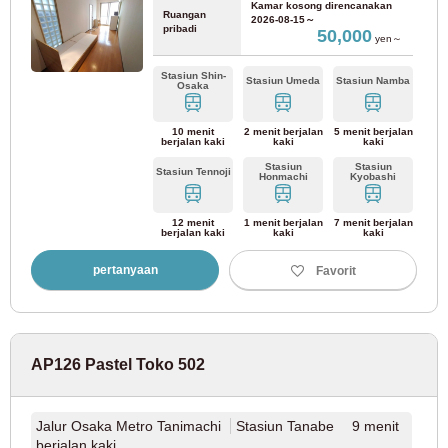
Kamar kosong direncanakan
Jalur Tokyu Ikegami
(34)
Ruangan
2026-08-15～
pribadi
50,000
yen～
Jalur Tokyu Meguro
(41)
Stasiun Shin-
Stasiun Umeda
Stasiun Namba
Osaka
Jalur Tokyu Tamagawa
(9)
10 menit
2 menit berjalan
5 menit berjalan
berjalan kaki
kaki
kaki
Stasiun
Stasiun
Jalur Tokyu Shin-Yokohama
(3)
Stasiun Tennoji
Honmachi
Kyobashi
12 menit
1 menit berjalan
7 menit berjalan
Kereta Api Seibu
berjalan kaki
kaki
kaki
pertanyaan
Favorit
Jalur Seibu Shinjuku
(165)
Jalur Seibu Ikebukuro
(91)
AP126 Pastel Toko 502
Jalur Seibu Yurakucho
(23)
Jalur Osaka Metro Tanimachi
Stasiun Tanabe 9 menit
Jalur Seibu Toshima
(15)
berjalan kaki