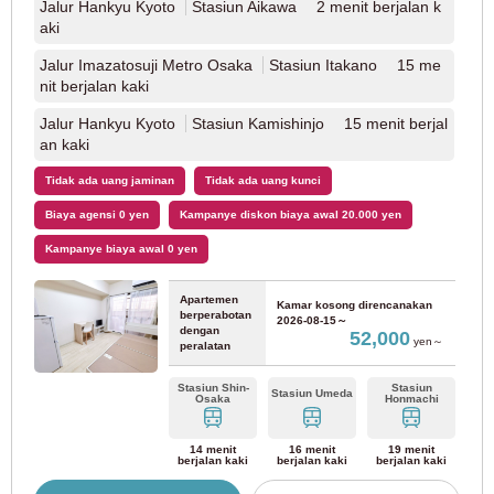
Nara
Jalur Hankyu Kyoto
Stasiun Aikawa 2 menit berjalan k
aki
Kereta Api Kinki Nippon
Jalur Imazatosuji Metro Osaka
Stasiun Itakano 15 me
nit berjalan kaki
Jalur Kintetsu Minami-Osaka
(7)
Jalur Hankyu Kyoto
Stasiun Kamishinjo 15 menit berjal
an kaki
Jalur Kintetsu Osaka
(4)
Tidak ada uang jaminan
Tidak ada uang kunci
Biaya agensi 0 yen
Kampanye diskon biaya awal 20.000 yen
Jalur Kintetsu Nara
(2)
Kampanye biaya awal 0 yen
Apartemen
Kamar kosong direncanakan
berperabotan
2026-08-15～
Hyogo
dengan
52,000
yen～
peralatan
JR Timur
Stasiun Shin-
Stasiun
Stasiun Umeda
Osaka
Honmachi
Jalur Utama JR Tokaido
14 menit
(37)
16 menit
19 menit
berjalan kaki
berjalan kaki
berjalan kaki