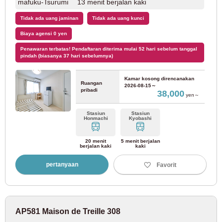
mafuku-Tsurumi 13 menit berjalan kaki
JR Hokkaido
Tidak ada uang jaminan
Tidak ada uang kunci
Biaya agensi 0 yen
JR Chitose Line
(1)
Penawaran terbatas! Pendaftaran diterima mulai 52 hari sebelum tanggal
pindah (biasanya 37 hari sebelumnya)
JR Hakodate Main Line
(1)
Kamar kosong direncanakan
Ruangan
2026-08-15～
pribadi
38,000
Biro Transportasi Kota Sapporo
yen～
Stasiun
Stasiun
Honmachi
Kyobashi
Jalur Namboku Kereta Bawah Tanah Kota Sapporo
(1)
20 menit
5 menit berjalan
Jalur Toho Kereta Bawah Tanah Kota Sapporo
berjalan kaki
kaki
(1)
pertanyaan
Favorit
AP581 Maison de Treille 308