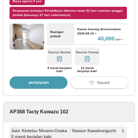
Biaya agensi 0 yen
Pesawat Ulang-alik Baru
(1)
Penawaran terbatas! Pendaftaran diterima mulai 52 hari sebelum tanggal
pindah (biasanya 37 hari sebelumnya)
Kamar kosong direncanakan
Ruangan
2026-08-15～
Osaka
pribadi
40,000
yen～
JR Timur
Stasiun Namba
Stasiun Tennoji
9 menit berjalan
14 menit
Jalur Utama JR Tokaido
(37)
kaki
berjalan kaki
pertanyaan
Favorit
Metro Osaka
Jalur Yotsubashi Metro Osaka
(15)
AP368 Tacty Kuwazu 102
Jalur Kota Pelabuhan Nanko Metro Osaka
(3)
Jalur Kintetsu Minami-Osaka
Stasiun Kawahoriguchi 1
0 menit berjalan kaki
Jalur Midosuji Metro Osaka
(46)