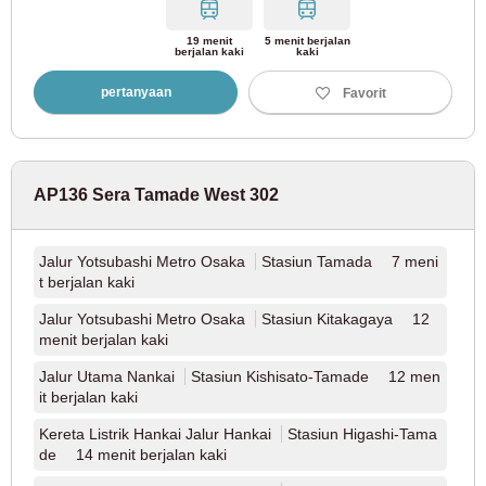
Kereta Listrik Odakyu
19 menit
5 menit berjalan
berjalan kaki
kaki
Jalur Odakyu Odawara
(80)
pertanyaan
Favorit
Jalur Odakyu Tama
(2)
AP136 Sera Tamade West 302
Kereta Listrik Keisei
Jalur Yotsubashi Metro Osaka
Stasiun Tamada 7 meni
Jalur Keisei Oshiage
(3)
t berjalan kaki
Jalur Yotsubashi Metro Osaka
Stasiun Kitakagaya 12
Jalur Utama Keisei
(47)
menit berjalan kaki
Jalur Utama Nankai
Jalur Keisei Kanamachi
Stasiun Kishisato-Tamade 12 men
(9)
it berjalan kaki
Jalur Keisei Chiba
(11)
Kereta Listrik Hankai Jalur Hankai
Stasiun Higashi-Tama
de 14 menit berjalan kaki