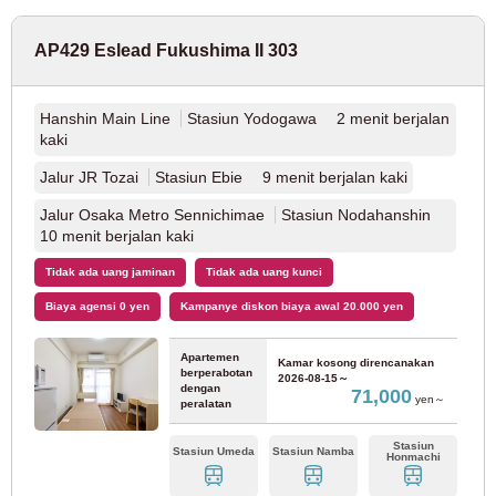
AP429 Eslead Fukushima II 303
Jalur kereta bawah tanah kota Nagoya
Sakuradori
(29)
Hanshin Main Line
Stasiun Yodogawa 2 menit berjalan
Jalur kereta bawah tanah kota Nagoya Tsurumai
(23)
kaki
Jalur JR Tozai
Stasiun Ebie 9 menit berjalan kaki
Jalur Subway Kota Nagoya Higashiyama
(40)
Jalur Osaka Metro Sennichimae
Stasiun Nodahanshin
10 menit berjalan kaki
Jalur kereta bawah tanah kota Nagoya Meijo
(16)
Tidak ada uang jaminan
Tidak ada uang kunci
Biaya agensi 0 yen
Kampanye diskon biaya awal 20.000 yen
Kereta Api Nagoya
Apartemen
Kamar kosong direncanakan
Jalur Utama Meitetsu Nagoya
(5)
berperabotan
2026-08-15～
dengan
71,000
yen～
peralatan
JR Tokai
Stasiun
Stasiun Umeda
Stasiun Namba
Honmachi