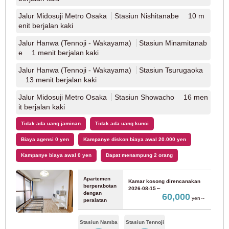
Jalur Midosuji Metro Osaka
Stasiun Nishitanabe 10 m
Jalur Seibu Kokubunji
(4)
enit berjalan kaki
Jalur Hanwa (Tennoji - Wakayama)
Stasiun Minamitanab
Jalur Seibu Tamako
(5)
e 1 menit berjalan kaki
Jalur Hanwa (Tennoji - Wakayama)
Stasiun Tsurugaoka
Kereta Listrik Keio
13 menit berjalan kaki
Jalur Midosuji Metro Osaka
Stasiun Showacho 16 men
Jalur Keio
(110)
it berjalan kaki
Tidak ada uang jaminan
Tidak ada uang kunci
Jalur Baru Keio
(20)
Biaya agensi 0 yen
Kampanye diskon biaya awal 20.000 yen
Kampanye biaya awal 0 yen
Dapat menampung 2 orang
Jalur Keio Inokashira
(46)
Apartemen
Kamar kosong direncanakan
Jalur Keio Sagamihara
(3)
berperabotan
2026-08-15～
dengan
60,000
yen～
peralatan
Jalur Keio Takao
(1)
Stasiun Namba
Stasiun Tennoji