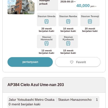
Ruangan
2026-08-15～
pribadi
40,000
yen～
Kereta Api Kinki Nippon
Stasiun Umeda
Stasiun Namba
Stasiun Tennoji
Jalur Kintetsu Minami-Osaka
(7)
20 menit
10 menit
20 menit
berjalan kaki
berjalan kaki
berjalan kaki
Jalur Kintetsu Osaka
(4)
Stasiun
Stasiun
Honmachi
Kyobashi
Jalur Kintetsu Nara
(2)
13 menit
15 menit
berjalan kaki
berjalan kaki
pertanyaan
Favorit
Perusahaan Hankyu
Jalur Hankyu Senri
(20)
AP384 Cielo Azul Ume-nan 203
Jalur Hankyu Kyoto
(36)
Jalur Yotsubashi Metro Osaka
Stasiun Hanazonocho 1
Lini Hankyu Kobe
(8)
0 menit berjalan kaki