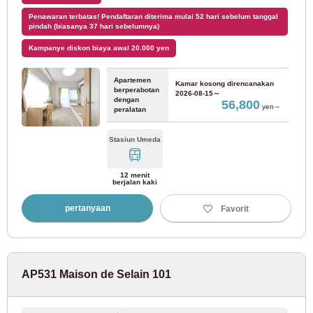
Penawaran terbatas! Pendaftaran diterima mulai 52 hari sebelum tanggal
Perusahaan Hankyu
pindah (biasanya 37 hari sebelumnya)
Kampanye diskon biaya awal 20.000 yen
Jalur Hankyu Kyoto
(36)
Apartemen
Kamar kosong direncanakan
berperabotan
2026-08-15～
Kereta Listrik Keifuku
dengan
56,800
yen～
peralatan
Jalur Kereta Api Listrik Keifuku Arashiyama
(2)
Stasiun Umeda
12 menit
Biro Transportasi Kota Kyoto
berjalan kaki
pertanyaan
Favorit
Jalur Karasuma Kereta Bawah Tanah Kota Kyoto
(2)
Jalur Tozai Kereta Bawah Tanah Kota Kyoto
(1)
AP531 Maison de Selain 101