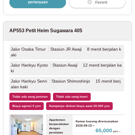
pertanyaan
Favorit
Kereta Listrik Hanshin
Hanshin Main Line
(9)
AP553 Petit Heim Sugawara 405
Perusahaan Hankyu
Jalur Osaka Timur
Stasiun JR Awaji 8 menit berjalan k
aki
Lini Hankyu Kobe
(8)
Jalur Hankyu Kyoto
Stasiun Awaji 12 menit berjalan ka
ki
Jalur Hankyu Senri
Stasiun Shimoshinjo 15 menit berj
Fukuoka
alan kaki
Tidak ada uang jaminan
Tidak ada uang kunci
JR Kyushu
Biaya agensi 0 yen
Kampanye diskon biaya awal 20.000 yen
Jalur Utama JR Kagoshima
(68)
Apartemen
Kamar kosong direncanakan
berperabotan
2026-08-15～
dengan
65,000
Biro Transportasi Kota Fukuoka
yen～
peralatan