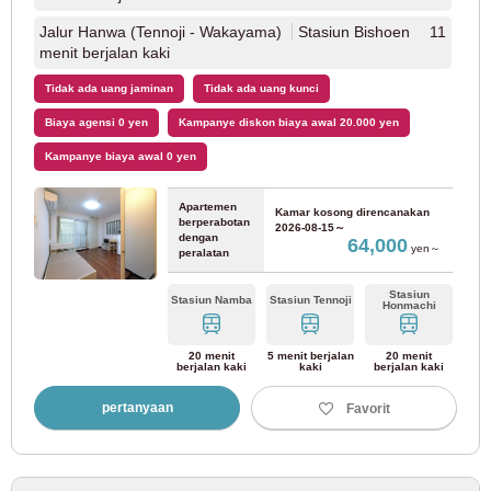
Jalur Hanwa (Tennoji - Wakayama)
Stasiun Bishoen 11
Jalur Osaka Metro Tanimachi
(31)
menit berjalan kaki
Tidak ada uang jaminan
Tidak ada uang kunci
Jalur Osaka Metro Nagahori Tsurumi-ryokuchi
(18)
Biaya agensi 0 yen
Kampanye diskon biaya awal 20.000 yen
Kampanye biaya awal 0 yen
Jalur Osaka Metro Sennichimae
(19)
Apartemen
Kamar kosong direncanakan
Jalur Metro Chuo Osaka
(15)
berperabotan
2026-08-15～
dengan
64,000
yen～
peralatan
Jalur Osaka Metro Sakaisuji
(5)
Stasiun
Stasiun Namba
Stasiun Tennoji
Honmachi
Jalur Imazatosuji Metro Osaka
(28)
20 menit
5 menit berjalan
20 menit
berjalan kaki
kaki
berjalan kaki
Ming
Seni
Sela
Kami
Jum
Sabt
Rabu
gu
n
sa
s
at
u
JR Jepang Barat
pertanyaan
Favorit
Agustus
2026
Untuk pelanggan yang mencari kamar
1
Jalur Lingkar Osaka
(33)
03-6712-4346
2
3
4
5
6
7
8