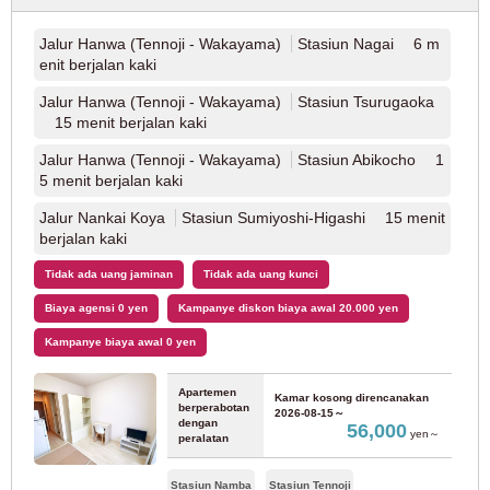
Jalur Hanwa (Tennoji - Wakayama)
Stasiun Nagai 6 m
enit berjalan kaki
Jalur Hanwa (Tennoji - Wakayama)
Stasiun Tsurugaoka
15 menit berjalan kaki
Jalur Hanwa (Tennoji - Wakayama)
Stasiun Abikocho 1
5 menit berjalan kaki
Jalur Nankai Koya
Stasiun Sumiyoshi-Higashi 15 menit
berjalan kaki
Tidak ada uang jaminan
Tidak ada uang kunci
Biaya agensi 0 yen
Kampanye diskon biaya awal 20.000 yen
Kampanye biaya awal 0 yen
Apartemen
Kamar kosong direncanakan
berperabotan
2026-08-15～
dengan
56,000
yen～
peralatan
Stasiun Namba
Stasiun Tennoji