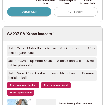
Kereta Listrik Keihan
9 menit berjalan
2 menit berjalan
13 menit
kaki
kaki
berjalan kaki
pertanyaan
Favorit
Keihan Main Line
(9)
Jalur Keihan Nakanoshima
(1)
SA237 SA-Xross Imasato 1
Kereta Listrik Nankai
Jalur Osaka Metro Sennichimae
Stasiun Imazato 10 m
Jalur Utama Nankai
(10)
enit berjalan kaki
Jalur Imazatosuji Metro Osaka
Stasiun Imazato 10 me
Jalur Nankai Koya
(8)
nit berjalan kaki
Jalur Metro Chuo Osaka
Stasiun Midoribashi 12 menit
Trem Listrik Hankai
berjalan kaki
Tidak ada uang jaminan
Tidak ada uang kunci
Kereta Listrik Hankai Jalur Hankai
(9)
Biaya agensi 0 yen
Kereta Listrik Hankai Jalur Kamimachi
(3)
Kamar kosong direncanakan