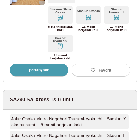
Stasiun Shin-
Stasiun
Stasiun Umeda
Osaka
Honmachi
Jalur Bandara Subway Kota Fukuoka
(96)
5 menit berjalan
11 menit
16 menit
Jalur Nanakuma Kereta Bawah Tanah Kota
kaki
berjalan kaki
berjalan kaki
Fukuoka
(55)
Stasiun
Kyobashi
Subway Kota Fukuoka Jalur Hakozaki
(31)
13 menit
berjalan kaki
Kereta Api Jepang Barat
pertanyaan
Favorit
Jalur Nishitetsu Tenjin Omuta
(27)
SA240 SA-Xross Tsurumi 1
Jalur Nishitetsu Kaizuka
(1)
Jalur Osaka Metro Nagahori Tsurumi-ryokuchi
Stasiun Y
okotsutsumi 9 menit berjalan kaki
Hokkaido
Jalur Osaka Metro Nagahori Tsurumi-ryokuchi
Stasiun I