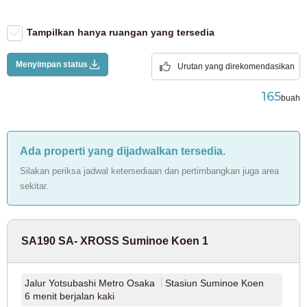
Jalur JR Keiyo
(8)
Wi-Fi (gratis)
Tampilkan hanya ruangan yang tersedia
Parkir sepeda (sepeda)
Jalur JR Yokohama
(28)
Parkir sepeda (moped)
Menyimpan status
Urutan yang direkomendasikan
Jalur JR Nambu
(40)
165
buah
Jalur JR Yokosuka
(12)
Ada properti yang dijadwalkan tersedia.
Jalur Utama JR Tohoku
(4)
Silakan periksa jadwal ketersediaan dan pertimbangkan juga area
sekitar.
Jalur JR Takasaki
(2)
Jalur Utama JR Tokaido
(37)
SA190 SA- XROSS Suminoe Koen 1
Jalur Utsunomiya
(7)
Jalur Yotsubashi Metro Osaka
Stasiun Suminoe Koen
Jalur JR Musashino
(9)
6 menit berjalan kaki