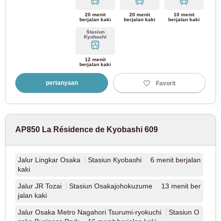
20 menit
20 menit
10 menit
berjalan kaki
berjalan kaki
berjalan kaki
Stasiun
Kyobashi
12 menit
berjalan kaki
pertanyaan
Favorit
AP850 La Résidence de Kyobashi 609
Jalur Lingkar Osaka
Stasiun Kyobashi 6 menit berjalan
kaki
Jalur JR Tozai
Stasiun Osakajohokuzume 13 menit ber
jalan kaki
Ubah kondisi pencarian
165
165
165
165
165
Lihat hasil pencarian
Lihat hasil pencarian
Lihat hasil pencarian
Lihat hasil pencarian
Lihat hasil pencarian
Properti sewa yang berlaku
Properti sewa yang berlaku
Properti sewa yang berlaku
Properti sewa yang berlaku
Properti sewa yang berlaku
buah
buah
buah
buah
buah
Cari berdasarkan stasiun/jalur/alamat/perjalanan/waktu sekolah/kondisi rinci
Jalur Osaka Metro Nagahori Tsurumi-ryokuchi
Stasiun O
lainnya