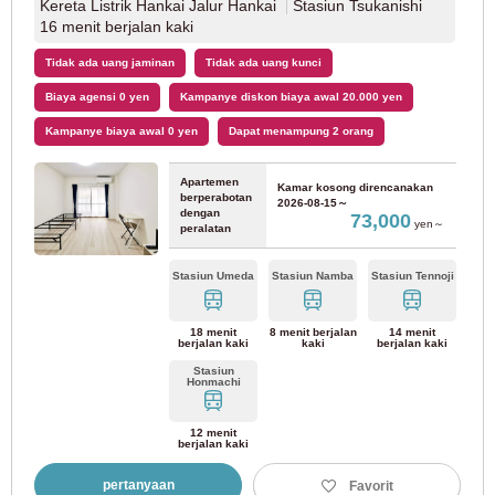
Jalur Keisei Matsudo
(7)
Kereta Listrik Hankai Jalur Hankai
Stasiun Tsukanishi
16 menit berjalan kaki
Kereta Listrik Keikyu
Tidak ada uang jaminan
Tidak ada uang kunci
Biaya agensi 0 yen
Kampanye diskon biaya awal 20.000 yen
Jalur Utama Keikyu
(65)
Kampanye biaya awal 0 yen
Dapat menampung 2 orang
Jalur Bandara Keikyu
Apartemen
(4)
Kamar kosong direncanakan
berperabotan
2026-08-15～
dengan
73,000
yen～
peralatan
Jalur Keikyu Daishi
(6)
Stasiun Umeda
Stasiun Namba
Stasiun Tennoji
Kereta Api Tobu
18 menit
8 menit berjalan
14 menit
berjalan kaki
kaki
berjalan kaki
Jalur Tobu Tojo
(69)
Stasiun
Honmachi
Jalur Tobu Isesaki
(35)
12 menit
berjalan kaki
Jalur Tobu Daishi
(11)
pertanyaan
Favorit