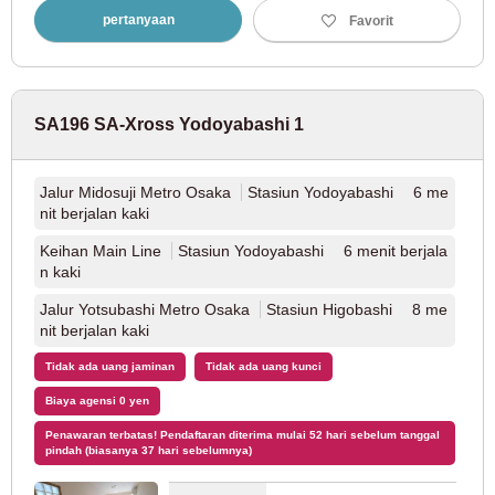
pertanyaan
Favorit
Jalur Toei Asakusa
(27)
Kapal Nippori/Toneri
(20)
SA196 SA-Xross Yodoyabashi 1
Jalur Toden Arakawa
(21)
Jalur Midosuji Metro Osaka
Stasiun Yodoyabashi 6 me
nit berjalan kaki
Perusahaan Tokyu
Keihan Main Line
Stasiun Yodoyabashi 6 menit berjala
n kaki
Jalur Tokyu Toyoko
(93)
Jalur Yotsubashi Metro Osaka
Stasiun Higobashi 8 me
nit berjalan kaki
Jalur Tokyu Denentoshi
(67)
Tidak ada uang jaminan
Tidak ada uang kunci
Jalur Tokyu Oimachi
(43)
Biaya agensi 0 yen
Penawaran terbatas! Pendaftaran diterima mulai 52 hari sebelum tanggal
pindah (biasanya 37 hari sebelumnya)
Jalur Tokyu Setagaya
(58)