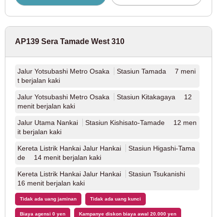
Jalur Tobu Kameido
(1)
AP139 Sera Tamade West 310
Jalur Tobu Noda
(7)
Kereta Api Hokuso
Jalur Yotsubashi Metro Osaka
Stasiun Tamada 7 meni
t berjalan kaki
Jalur Yotsubashi Metro Osaka
Stasiun Kitakagaya 12
Kereta Api Hokuso Jalur Hokuso
(8)
menit berjalan kaki
Jalur Utama Nankai
Stasiun Kishisato-Tamade 12 men
Kereta api perkotaan baru di wilayah metropolitan
it berjalan kaki
Kereta Listrik Hankai Jalur Hankai
Stasiun Higashi-Tama
Tsukuba Ekspres
(10)
de 14 menit berjalan kaki
Kereta Listrik Hankai Jalur Hankai
Stasiun Tsukanishi
Kereta api berkecepatan tinggi tepi laut Tokyo
16 menit berjalan kaki
Tidak ada uang jaminan
Tidak ada uang kunci
Garis Rinkai
(12)
Biaya agensi 0 yen
Kampanye diskon biaya awal 20.000 yen