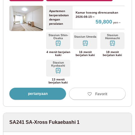
Apartemen
Kamar kosong direncanakan
berperabotan
2026-08-15～
dengan
59,800
yen～
peralatan
Stasiun Shin-
Stasiun
Stasiun Umeda
Osaka
Honmachi
4 menit berjalan
16 menit
18 menit
kaki
berjalan kaki
berjalan kaki
Stasiun
Kyobashi
13 menit
berjalan kaki
pertanyaan
Favorit
SA241 SA-Xross Fukaebashi 1