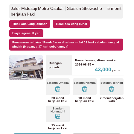
Jalur Tokyo Metro Yurakucho
(67)
Jalur Midosuji Metro Osaka
Stasiun Showacho 5 menit
berjalan kaki
Jalur Tokyo Metro Fukutoshin
(69)
Tidak ada uang jaminan
Tidak ada uang kunci
Biaya agensi 0 yen
Jalur Tokyo Metro Hibiya
(22)
Penawaran terbatas! Pendaftaran diterima mulai 52 hari sebelum tanggal
pindah (biasanya 37 hari sebelumnya)
Jalur Tokyo Metro Tozai
(86)
Kamar kosong direncanakan
Ruangan
2026-08-15～
Jalur Tokyo Metro Namboku
(15)
pribadi
43,000
yen～
Biro Transportasi Metropolitan Tokyo
Stasiun Umeda
Stasiun Namba
Stasiun Tennoji
20 menit
10 menit
2 menit berjalan
Jalur Toei Oedo
(119)
berjalan kaki
berjalan kaki
kaki
Stasiun
Honmachi
Jalur Toei Mita
(53)
15 menit
berjalan kaki
Jalur Toei Shinjuku
(22)