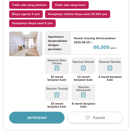
Tidak ada uang jaminan
Tidak ada uang kunci
Jalur Hankyu Takarazuka
(4)
Biaya agensi 0 yen
Kampanye diskon biaya awal 20.000 yen
Kampanye biaya awal 0 yen
Aichi
Apartemen
Kamar kosong direncanakan
berperabotan
2026-08-15～
dengan
66,000
yen～
JR Timur
peralatan
Stasiun Shin-
Stasiun Umeda
Stasiun Namba
Osaka
Jalur Utama JR Tokaido
(37)
20 menit
13 menit
4 menit berjalan
berjalan kaki
berjalan kaki
kaki
Kereta Api Kinki Nippon
Stasiun
Stasiun Tennoji
Honmachi
Jalur Kintetsu Minami-Osaka
(7)
10 menit
8 menit berjalan
berjalan kaki
kaki
Jalur Kintetsu Nagoya
(11)
pertanyaan
Favorit
Biro Transportasi Kota Nagoya