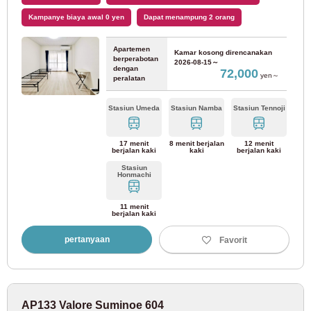
Kampanye biaya awal 0 yen
Dapat menampung 2 orang
Biro Transportasi Kota Yokohama
Apartemen
Kamar kosong direncanakan
berperabotan
Garis biru
(18)
2026-08-15～
dengan
72,000
yen～
peralatan
JR Jepang Barat
Stasiun Umeda
Stasiun Namba
Stasiun Tennoji
Jalur JR Tozai
(20)
17 menit
8 menit berjalan
12 menit
berjalan kaki
kaki
berjalan kaki
Stasiun
Honmachi
Jalur Nara
(3)
11 menit
berjalan kaki
Kereta Listrik Shinkeisei
pertanyaan
Favorit
Jalur Shinkeisei
(4)
Kereta Api Sagami
AP133 Valore Suminoe 604