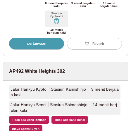
Jalur JR Chuo
(16)
6 menit berjalan
9 menit berjalan
10 menit
kaki
kaki
berjalan kaki
Stasiun
Kyobashi
Kyoto
15 menit
berjalan kaki
JR Timur
pertanyaan
Favorit
Jalur Utama JR Tokaido
(37)
AP492 White Heights 302
JR Jepang Barat
Jalur Hankyu Kyoto
Stasiun Kamishinjo 9 menit berjala
JR Kyoto Line
(14)
n kaki
Jalur Hankyu Senri
Stasiun Shimoshinjo 14 menit berj
Kereta Listrik Keihan
alan kaki
Tidak ada uang jaminan
Tidak ada uang kunci
Keihan Main Line
(9)
Biaya agensi 0 yen