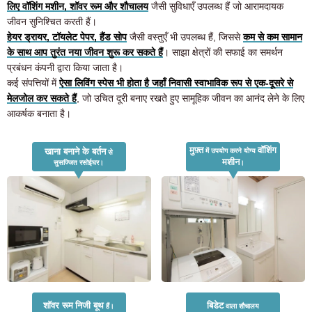
लिए वॉशिंग मशीन, शॉवर रूम और शौचालय
जैसी सुविधाएँ उपलब्ध हैं जो आरामदायक
जीवन सुनिश्चित करती हैं।
हेयर ड्रायर, टॉयलेट पेपर, हैंड सोप
जैसी वस्तुएँ भी उपलब्ध हैं, जिससे
कम से कम सामान
के साथ आप तुरंत नया जीवन शुरू कर सकते हैं
। साझा क्षेत्रों की सफाई का समर्थन
प्रबंधन कंपनी द्वारा किया जाता है।
कई संपत्तियों में
ऐसा लिविंग स्पेस भी होता है जहाँ निवासी स्वाभाविक रूप से एक-दूसरे से
मेलजोल कर सकते हैं
, जो उचित दूरी बनाए रखते हुए सामूहिक जीवन का आनंद लेने के लिए
आकर्षक बनाता है।
मुफ़्त
वॉशिंग
खाना बनाने के बर्तन
में उपयोग करने योग्य
से
मशीन
सुसज्जित रसोईघर।
।
कमरे की तलाश कर रहे ग्राहकों के लिए
03-6712-4346
शॉवर रूम
निजी बूथ
बिडेट
हैं।
वाला शौचालय