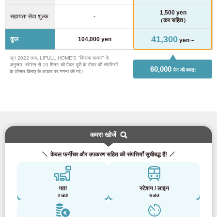
1,500 yen
सहायता सेवा शुल्क
-
（कर सहित）
41,300
कुल
104,000 yen
yen～
जून 2022 तक, LIFULL HOME’S "किराया बाजार" के
अनुसार, स्टेशन से 10 मिनट की पैदल दूरी के भीतर की संपत्तियों
60,000
येन की बचत!
के औसत किराए के आधार पर गणना की गई।
कमरा खोजें
केवल फर्नीचर और उपकरण सहित की संपत्तियाँ सूचीबद्ध हैं!
पता
स्टेशन / लाइन
से खोजें
से खोजें