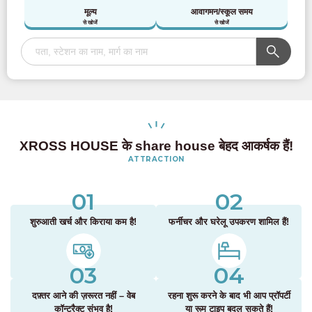
मूल्य
आवागमन/स्कूल समय
से खोजें
से खोजें
XROSS HOUSE के share house बेहद आकर्षक हैं!
ATTRACTION
01
02
शुरुआती खर्च और किराया कम है!
फर्नीचर और घरेलू उपकरण शामिल हैं!
03
04
दफ़्तर आने की ज़रूरत नहीं – वेब
रहना शुरू करने के बाद भी आप प्रॉपर्टी
कॉन्ट्रैक्ट संभव है!
या रूम टाइप बदल सकते हैं!