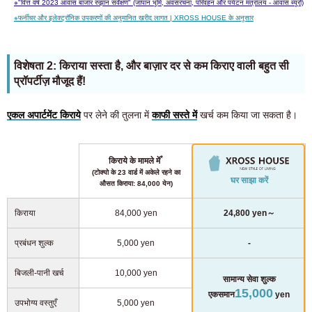
※
"वित्त वर्ष 2023 आवास बाजार रुझान सर्वेक्षण" (जापान भूमि, अवसंरचना, परिवहन और पर्यटन मंत्रालय - आवास ब्यूरो)
※
फर्नीचर और इलेक्ट्रॉनिक उपकरणों की अनुमानित खरीद लागत | XROSS HOUSE के अनुसार
विशेषता 2: किराया सस्ता है, और बाज़ार दर से कम किराए वाली बहुत सी
प्रॉपर्टीज़ मौजूद हैं!
एकल अपार्टमेंट किराये
पर लेने की तुलना में
काफी सस्ते में
खर्च कम किया जा सकता है।
*
किराये के मामले में
(टोक्यो के 23 वार्ड में अकेले रहने का
घर साझा करें
औसत किराया: 84,000 येन)
किराया
84,000 yen
24,800 yen～
प्रबंधन शुल्क
5,000 yen
-
बिजली-पानी खर्च
10,000 yen
सामान्य सेवा शुल्क
15,000
एकसमान
yen
उपभोग्य वस्तुएँ
5,000 yen