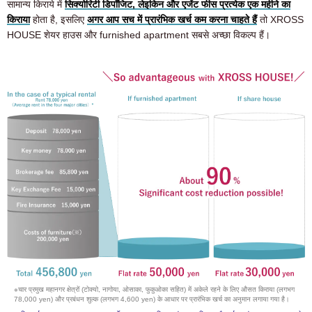
सामान्य किराये में
सिक्योरिटी डिपॉजिट, लेइकिन और एजेंट फीस प्रत्येक एक महीने का
किराया
होता है, इसलिए
अगर आप सच में प्रारंभिक खर्च कम करना चाहते हैं
तो XROSS
HOUSE शेयर हाउस और furnished apartment सबसे अच्छा विकल्प हैं।
※चार प्रमुख महानगर क्षेत्रों (टोक्यो, नागोया, ओसाका, फुकुओका सहित) में अकेले रहने के लिए औसत किराया (लगभग
78,000 yen) और प्रबंधन शुल्क (लगभग 4,600 yen) के आधार पर प्रारंभिक खर्च का अनुमान लगाया गया है।