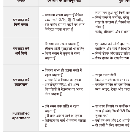
प्रकार
ऐसे लोगों के लिए अनुशंसित
मुख्य विशेषत
ताला लगा हुआ पूर्ण निजी कमरा
खर्च कम रखना चाहता हूँ लेकिन
निजी कमरे में फर्नीचर, घरेलू
घर साझा करें
एकल रहने जैसी生活 भी चाहिए
तरह से उपलब्ध हैं, जिससे लगभग
निजी कमरा
वर्क फ्रॉम होम या पढ़ाई पर ध्यान
संभव है
केंद्रित करना चाहता हूँ
रसोई, शौचालय और बाथरूम सा
किराया कम रखना चाहता हूँ
एक कमरा कई लोगों द्वारा साझा
घर साझा करें
लेकिन थोड़ी प्राइवेसी भी चाहिए
पार्टीशन और परदे से विभाजित
अर्ध निजी
निजी स्थान में सुकून से रहना
निजी डेस्क और लाइट सहित
चाहता हूँ
शेयर हाउस के प्राइवेट रूम से
जितना संभव हो उतना सस्ते में
रहना चाहता हूँ
साझा कमरा शैली
घर साझा करें
अल्पकालिक निवास की इच्छा
किराया सबसे सस्ते स्तर पर
छात्रावास
अंतर्राष्ट्रीय交流 और अन्य
प्रत्येक व्यक्ति को एक बिस्तर 
निवासियों से मेलजोल का आनंद
प्लग, लाइट, टेबल और परदा श
लेना चाहता हूँ
लंबे समय तक शांति से रहना
साधारण किराये पर फर्नीचर और
चाहता हूँ
साथ ही कोई सिक्योरिटी डिप
Furnished
पूरी तरह अकेले रहने की इच्छा
शुल्क नहीं
apartment
शिफ्टिंग का खर्च भी बचाना चाहता
कई वन-रूम और 1K अपार्टमेंट 
हूँ
दो लोगों के लिए उपलब्ध कई क