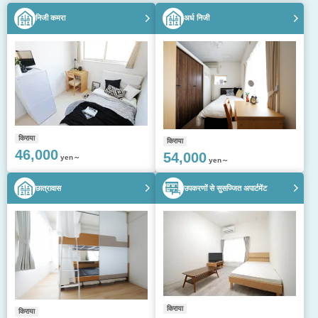
निजी कमरा
अर्ध निजी
किराया
किराया
46,000
54,000
yen～
yen～
छात्रावास
उपकरणों से सुसज्जित अपार्टमेंट
किराया
किराया