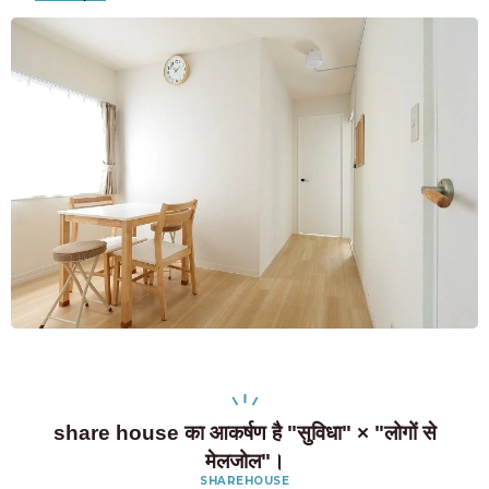
share house का आकर्षण है "सुविधा" × "लोगों से
मेलजोल"।
SHAREHOUSE