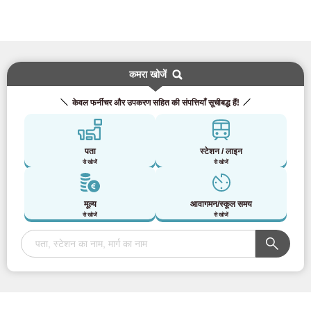
कमरा खोजें
केवल फर्नीचर और उपकरण सहित की संपत्तियाँ सूचीबद्ध हैं!
पता
स्टेशन / लाइन
से खोजें
से खोजें
मूल्य
आवागमन/स्कूल समय
से खोजें
से खोजें