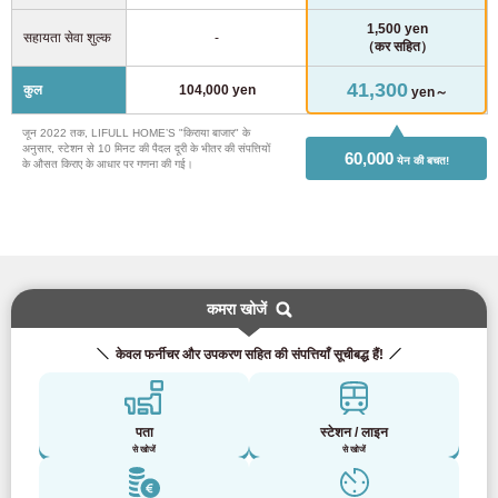
1,500 yen
सहायता सेवा शुल्क
-
（कर सहित）
41,300
कुल
104,000 yen
yen～
जून 2022 तक, LIFULL HOME’S "किराया बाजार" के
अनुसार, स्टेशन से 10 मिनट की पैदल दूरी के भीतर की संपत्तियों
60,000
येन की बचत!
के औसत किराए के आधार पर गणना की गई।
कमरा खोजें
केवल फर्नीचर और उपकरण सहित की संपत्तियाँ सूचीबद्ध हैं!
पता
स्टेशन / लाइन
से खोजें
से खोजें