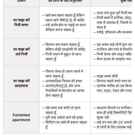
प्रकार
ऐसे लोगों के लिए अनुशंसित
मुख्य विशेषत
ताला लगा हुआ पूर्ण निजी कमरा
खर्च कम रखना चाहता हूँ लेकिन
निजी कमरे में फर्नीचर, घरेलू
घर साझा करें
एकल रहने जैसी生活 भी चाहिए
तरह से उपलब्ध हैं, जिससे लगभग
निजी कमरा
वर्क फ्रॉम होम या पढ़ाई पर ध्यान
संभव है
केंद्रित करना चाहता हूँ
रसोई, शौचालय और बाथरूम सा
किराया कम रखना चाहता हूँ
एक कमरा कई लोगों द्वारा साझा
घर साझा करें
लेकिन थोड़ी प्राइवेसी भी चाहिए
पार्टीशन और परदे से विभाजित
अर्ध निजी
निजी स्थान में सुकून से रहना
निजी डेस्क और लाइट सहित
चाहता हूँ
शेयर हाउस के प्राइवेट रूम से
जितना संभव हो उतना सस्ते में
रहना चाहता हूँ
साझा कमरा शैली
घर साझा करें
अल्पकालिक निवास की इच्छा
किराया सबसे सस्ते स्तर पर
छात्रावास
अंतर्राष्ट्रीय交流 और अन्य
प्रत्येक व्यक्ति को एक बिस्तर 
निवासियों से मेलजोल का आनंद
प्लग, लाइट, टेबल और परदा श
लेना चाहता हूँ
लंबे समय तक शांति से रहना
साधारण किराये पर फर्नीचर और
चाहता हूँ
साथ ही कोई सिक्योरिटी डिप
Furnished
पूरी तरह अकेले रहने की इच्छा
शुल्क नहीं
apartment
शिफ्टिंग का खर्च भी बचाना चाहता
कई वन-रूम और 1K अपार्टमेंट 
हूँ
दो लोगों के लिए उपलब्ध कई क