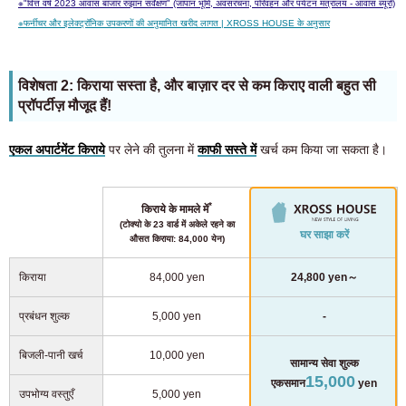
※
"वित्त वर्ष 2023 आवास बाजार रुझान सर्वेक्षण" (जापान भूमि, अवसंरचना, परिवहन और पर्यटन मंत्रालय - आवास ब्यूरो)
※
फर्नीचर और इलेक्ट्रॉनिक उपकरणों की अनुमानित खरीद लागत | XROSS HOUSE के अनुसार
विशेषता 2: किराया सस्ता है, और बाज़ार दर से कम किराए वाली बहुत सी
प्रॉपर्टीज़ मौजूद हैं!
एकल अपार्टमेंट किराये
पर लेने की तुलना में
काफी सस्ते में
खर्च कम किया जा सकता है।
*
किराये के मामले में
(टोक्यो के 23 वार्ड में अकेले रहने का
घर साझा करें
औसत किराया: 84,000 येन)
किराया
84,000 yen
24,800 yen～
प्रबंधन शुल्क
5,000 yen
-
बिजली-पानी खर्च
10,000 yen
सामान्य सेवा शुल्क
15,000
एकसमान
yen
उपभोग्य वस्तुएँ
5,000 yen