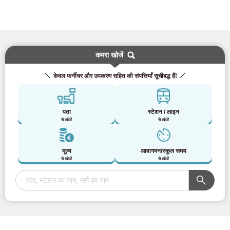
कमरा खोजें
केवल फर्नीचर और उपकरण सहित की संपत्तियाँ सूचीबद्ध हैं!
पता
स्टेशन / लाइन
से खोजें
से खोजें
मूल्य
आवागमन/स्कूल समय
से खोजें
से खोजें