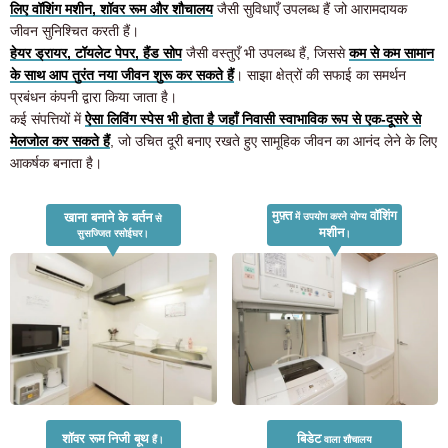
लिए वॉशिंग मशीन, शॉवर रूम और शौचालय
जैसी सुविधाएँ उपलब्ध हैं जो आरामदायक
जीवन सुनिश्चित करती हैं।
हेयर ड्रायर, टॉयलेट पेपर, हैंड सोप
जैसी वस्तुएँ भी उपलब्ध हैं, जिससे
कम से कम सामान
के साथ आप तुरंत नया जीवन शुरू कर सकते हैं
। साझा क्षेत्रों की सफाई का समर्थन
प्रबंधन कंपनी द्वारा किया जाता है।
कई संपत्तियों में
ऐसा लिविंग स्पेस भी होता है जहाँ निवासी स्वाभाविक रूप से एक-दूसरे से
मेलजोल कर सकते हैं
, जो उचित दूरी बनाए रखते हुए सामूहिक जीवन का आनंद लेने के लिए
आकर्षक बनाता है।
मुफ़्त
वॉशिंग
खाना बनाने के बर्तन
में उपयोग करने योग्य
से
मशीन
सुसज्जित रसोईघर।
।
कमरे की तलाश कर रहे ग्राहकों के लिए
03-6712-4346
शॉवर रूम
निजी बूथ
बिडेट
हैं।
वाला शौचालय