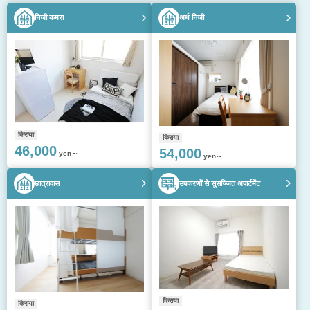
निजी कमरा
अर्ध निजी
किराया
किराया
46,000
54,000
yen～
yen～
छात्रावास
उपकरणों से सुसज्जित अपार्टमेंट
किराया
किराया