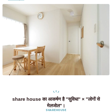
share house का आकर्षण है "सुविधा" × "लोगों से
मेलजोल"।
SHAREHOUSE