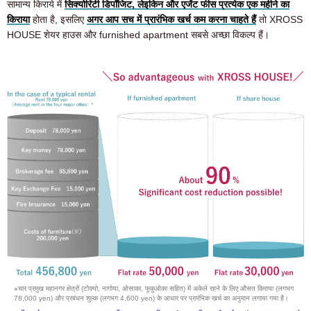
सामान्य किराये में
सिक्योरिटी डिपॉजिट, लेइकिन और एजेंट फीस प्रत्येक एक महीने का
किराया
होता है, इसलिए
अगर आप सच में प्रारंभिक खर्च कम करना चाहते हैं
तो XROSS
HOUSE शेयर हाउस और furnished apartment सबसे अच्छा विकल्प हैं।
※चार प्रमुख महानगर क्षेत्रों (टोक्यो, नागोया, ओसाका, फुकुओका सहित) में अकेले रहने के लिए औसत किराया (लगभग
78,000 yen) और प्रबंधन शुल्क (लगभग 4,600 yen) के आधार पर प्रारंभिक खर्च का अनुमान लगाया गया है।