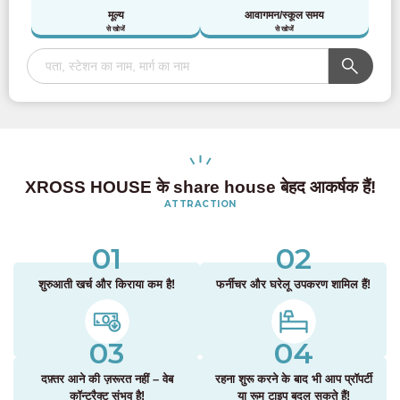
मूल्य
आवागमन/स्कूल समय
से खोजें
से खोजें
XROSS HOUSE के share house बेहद आकर्षक हैं!
ATTRACTION
01
02
शुरुआती खर्च और किराया कम है!
फर्नीचर और घरेलू उपकरण शामिल हैं!
03
04
दफ़्तर आने की ज़रूरत नहीं – वेब
रहना शुरू करने के बाद भी आप प्रॉपर्टी
कॉन्ट्रैक्ट संभव है!
या रूम टाइप बदल सकते हैं!