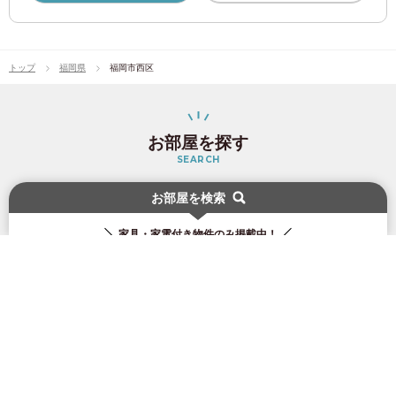
都営浅草線
(27)
トップ
福岡県
福岡市西区
日暮里・舎人ライナー
(20)
都電荒川線
(21)
お部屋を探す
SEARCH
東急電鉄
お部屋を検索
0
0
0
0
0
検索の条件を変更する
検索結果を見る
検索結果を見る
検索結果を見る
検索結果を見る
検索結果を見る
該当物件
該当物件
該当物件
該当物件
該当物件
件
件
件
件
件
駅・路線/住所/通勤・通学時間/その他詳細条件から探す
東急東横線
(93)
家具・家電付き物件のみ掲載中！
東急田園都市線
(67)
住所
駅・路線
から探す
から探す
東急大井町線
(43)
料金
通勤・通学時間
東急世田谷線
(58)
から探す
から探す