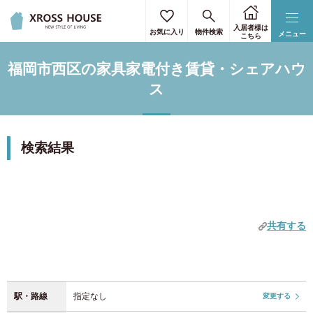
通勤・通学時間を選択
駅・路線を選択
詳細条件を選択
住所を選択
住所を選択
リセット
リセット
リセット
リセット
リセット
入居者様は
お気に入り
物件検索
メニュー
こちら
東京23区のみ選択
すべて選択
キーワードで絞り込む
通勤・通学の最寄り駅をご入力ください。
福岡市西区の家具家電付き賃貸・シェアハウ
3駅まで指定することができます。
下限なし
上限なし
駅から探す
北海道
ス
30円
90円
北海道
(1)
目的駅
3.50円
80円
空き予定日
検索結果
40円
70円
まで
関東
4.50円
60円
路線から探す
所要時間
50円
5.50円
東京都
(1024)
関東
大阪
愛知
駅徒歩
5.50円
50円
共有する
神奈川県
(167)
京都
奈良
兵庫
60円
4.50円
福岡
北海道
70円
40円
乗換回数
埼玉県
(51)
80円
3.50円
決定する
クリア
性別
駅・路線
指定なし
変更する
千葉県
(71)
90円
30円
関東
女性専用物件