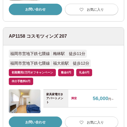
東京メトロ有楽町線
(67)
お問い合わせ
お気に入り
東京メトロ副都心線
(69)
東京メトロ日比谷線
(22)
AP1158 コスモツィンズ 207
東京メトロ東西線
(86)
福岡市営地下鉄七隈線
梅林駅 徒歩11分
東京メトロ南北線
(15)
福岡市営地下鉄七隈線
福大前駅 徒歩12分
初期費用2万円オフキャンペーン
敷金0円
礼金0円
東京都交通局
仲介手数料0円
都営大江戸線
(119)
家具家電付き
56,000
アパートメン
満室
円～
ト
都営三田線
(53)
お問い合わせ
お気に入り
都営新宿線
(22)