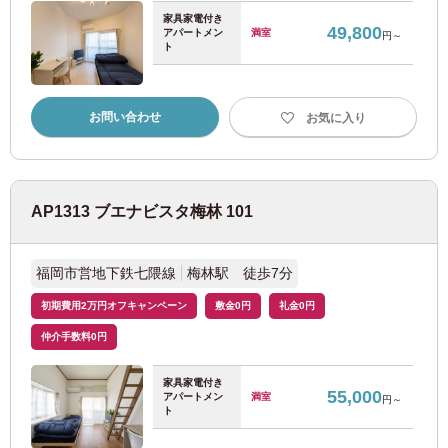
家具家電付き
49,800
JR青梅線
(2)
アパートメン
満室
円～
決定する
クリア
ト
JR八高線
(1)
お問い合わせ
お気に入り
ＪＲ相模線
(1)
東京メトロ
AP1313 ブエナビスタ梅林 101
東京メトロ丸ノ内線
(126)
福岡市営地下鉄七隈線
梅林駅 徒歩7分
東京メトロ銀座線
(12)
初期費用2万円オフキャンペーン
敷金0円
礼金0円
仲介手数料0円
東京メトロ半蔵門線
(6)
家具家電付き
55,000
アパートメン
満室
円～
東京メトロ千代田線
(20)
ト