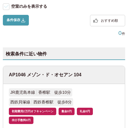
WiFi（無料）
JR京葉線
(8)
福岡県
(118)
空室のみを表示する
駐輪場（自転車）
JR横浜線
(28)
条件保存
駐輪場（原付）
おすすめ順
0
JR南武線
(40)
件
JR横須賀線
(12)
検索条件に近い物件
JR東北本線
(4)
日
月
火
水
木
金
土
AP1046 メゾン・ド・オセアン 104
JR高崎線
(2)
2026
年
8月
1
お部屋探しのお客様専用
JR鹿児島本線
香椎駅 徒歩10分
JR東海道本線
(37)
2
3
4
5
6
7
8
03-6712-4346
9
10
11
12
13
14
15
西鉄貝塚線
西鉄香椎駅 徒歩8分
入居予定者様・入居者様専用
16
17
18
19
20
21
22
宇都宮線
(7)
03-6712-4344
初期費用2万円オフキャンペーン
敷金0円
礼金0円
23
24
25
26
27
28
29
仲介手数料0円
30
31
JR武蔵野線
(9)