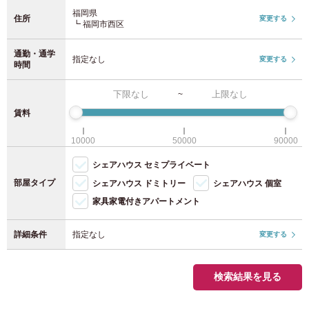
福岡県
女性専用物件を除外
住所
変更する
┗ 福岡市西区
駅を追加する
JR東日本
中部
キャンペーン
通勤・通学
指定なし
変更する
愛知県
(52)
時間
家賃1か月0円キャンペーン
JR山手線
(92)
初期費用0円キャンペーン
~
JR中央・総武線
(210)
近畿
初期費用2万円オフキャンペーン
賃料
初期費用半額キャンペーン
JR埼京線
(37)
奈良県
(1)
10000
50000
90000
敷金0円
シェアハウス セミプライベート
京都府
礼金0円
(9)
JR湘南新宿ライン
(24)
部屋タイプ
シェアハウス ドミトリー
シェアハウス 個室
仲介手数料0円
家具家電付きアパートメント
大阪府
(165)
上野東京ライン
(4)
期間限定！入居日の52日前から申込みOK（通常37日前）
詳細条件
指定なし
変更する
兵庫県
(5)
JR常磐線
(32)
特徴タグ
設備
検索結果を見る
JR京浜東北線
(70)
九州
2人入居可