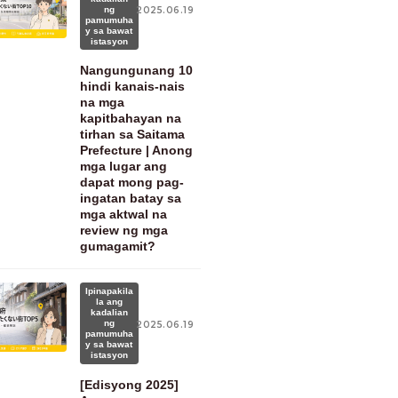
ng
2025.06.19
pamumuha
y sa bawat
istasyon
Nangungunang 10
hindi kanais-nais
na mga
kapitbahayan na
tirhan sa Saitama
Prefecture | Anong
mga lugar ang
dapat mong pag-
ingatan batay sa
mga aktwal na
review ng mga
gumagamit?
Ipinapakila
la ang
kadalian
ng
2025.06.19
pamumuha
y sa bawat
istasyon
[Edisyong 2025]