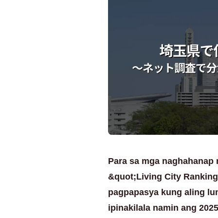
Para sa mga naghahanap n
&quot;Living City Ranking
pagpapasya kung aling lung
ipinakilala namin ang 20