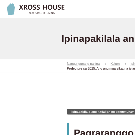
Ipinapakilala 
Nangungunang pahina
Kolum
Ip
Prefecture sa 2025: Ano ang mga sikat na ista
Ipinapakilala ang kadalian ng pamumuhay 
Pagraranggo