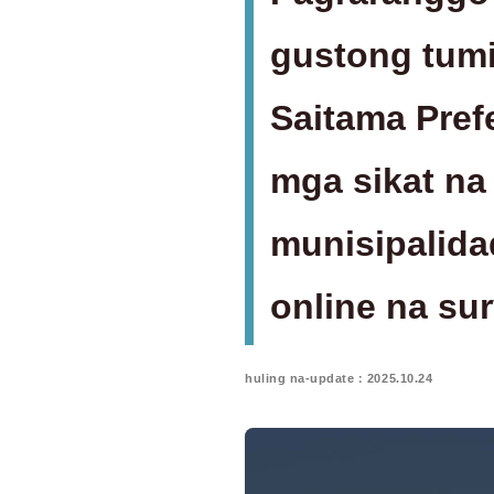
gustong tumi
Saitama Pref
mga sikat na 
munisipalida
online na su
huling na-update：2025.10.24