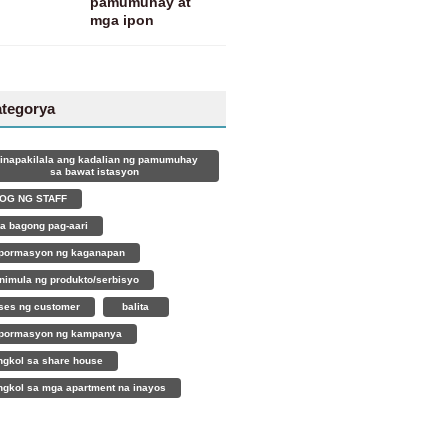
pamumuhay at
mga ipon
ategorya
pinapakilala ang kadalian ng pamumuhay
sa bawat istasyon
OG NG STAFF
a bagong pag-aari
pormasyon ng kaganapan
nimula ng produkto/serbisyo
ses ng customer
balita
pormasyon ng kampanya
ngkol sa share house
ngkol sa mga apartment na inayos