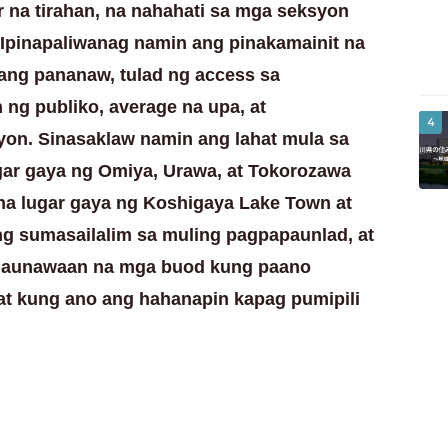
r na tirahan, na nahahati sa mga seksyon
 Ipinapaliwanag namin ang pinakamainit na
bang pananaw, tulad ng access sa
 ng publiko, average na upa, at
4
yon. Sinasaklaw namin ang lahat mula sa
gar gaya ng Omiya, Urawa, at Tokorozawa
na lugar gaya ng Koshigaya Lake Town at
ng sumasailalim sa muling pagpapaunlad, at
maunawaan na mga buod kung paano
at kung ano ang hahanapin kapag pumipili