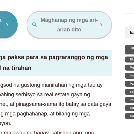
a
Maghanap ng mga ari-
arian dito
k
I
ga paksa para sa pagraranggo ng mga
BL
 na tirahan
Mg
im
gsod na gustong manirahan ng mga tao ay
Pa
bo
hing serbisyo sa real estate gaya ng
im
et, at pinagsama-sama ito batay sa data gaya
Tu
ng mga paghahanap, at bilang ng mga
Tu
syon.
ng malawak na hanay, kabilang ang mga