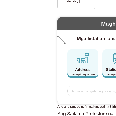
［display］
Magh
Mga listahan la
Address
Statio
hanapin ayon sa
hanapi
Ano ang ranggo ng "mga lungsod na titir
Ang Saitama Prefecture na "