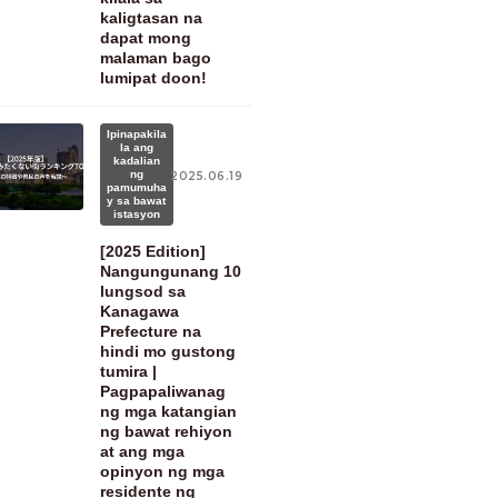
kaligtasan na
dapat mong
malaman bago
lumipat doon!
Ipinapakila
la ang
kadalian
ng
2025.06.19
pamumuha
y sa bawat
istasyon
[2025 Edition]
Nangungunang 10
lungsod sa
Kanagawa
Prefecture na
hindi mo gustong
tumira |
Pagpapaliwanag
ng mga katangian
ng bawat rehiyon
at ang mga
opinyon ng mga
residente ng