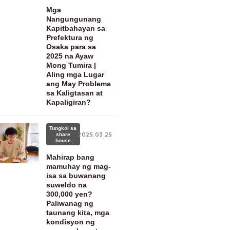
Mga
Nangungunang
Kapitbahayan sa
Prefektura ng
Osaka para sa
2025 na Ayaw
Mong Tumira |
Aling mga Lugar
ang May Problema
sa Kaligtasan at
Kapaligiran?
Tungkol sa
share
2025.03.25
house
Mahirap bang
mamuhay ng mag-
isa sa buwanang
suweldo na
300,000 yen?
Paliwanag ng
taunang kita, mga
kondisyon ng