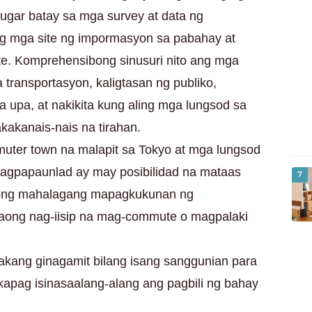
ugar batay sa mga survey at data ng
g mga site ng impormasyon sa pabahay at
e. Komprehensibong sinusuri nito ang mga
a transportasyon, kaligtasan ng publiko,
a upa, at nakikita kung aling mga lungsod sa
kakanais-nais na tirahan.
muter town na malapit sa Tokyo at mga lungsod
pagpapaunlad ay may posibilidad na mataas
7
tong mahalagang mapagkukunan ng
aong nag-iisip na mag-commute o magpalaki
akang ginagamit bilang isang sanggunian para
 kapag isinasaalang-alang ang pagbili ng bahay