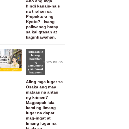
Ano ang mga
hindi kanais-nais
na tirahan sa
Prepektura ng
Kyoto? | Isang
paliwanag batay
sa kaligtasan at
kaginhawahan.
Ipinapakila
la ang
kadalian
ng
2025.08.05
pamumuha
y sa bawat
istasyon
Aling mga lugar sa
Osaka ang may
mataas na antas
ng krimen?
Magpapakilala
kami ng limang
lugar na dapat
mag-ingat at
limang lugar na
kilala sa