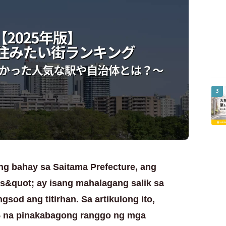
3
g bahay sa Saitama Prefecture, ang
s&quot; ay isang mahalagang salik sa
sod ang titirhan. Sa artikulong ito,
25 na pinakabagong ranggo ng mga