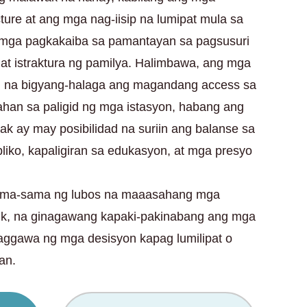
ture at ang mga nag-iisip na lumipat mula sa
y mga pagkakaiba sa pamantayan sa pagsusuri
at istraktura ng pamilya. Halimbawa, ang mga
ad na bigyang-halaga ang magandang access sa
ahan sa paligid ng mga istasyon, habang ang
 ay may posibilidad na suriin ang balanse sa
bliko, kapaligiran sa edukasyon, at mga presyo
ama-sama ng lubos na maaasahang mga
ik, na ginagawang kapaki-pakinabang ang mga
paggawa ng mga desisyon kapag lumilipat o
an.