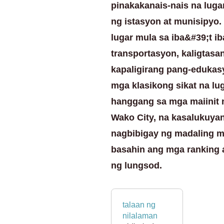
pinakakanais-nais na luga
ng istasyon at munisipyo.
lugar mula sa iba&#39;t i
transportasyon, kaligtasan
kapaligirang pang-edukas
mga klasikong sikat na lu
hanggang sa mga maiinit 
Wako City, na kasalukuya
nagbibigay ng madaling 
basahin ang mga ranking 
ng lungsod.
talaan ng
nilalaman