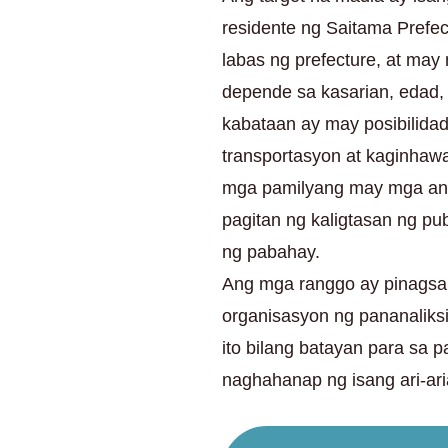
residente ng Saitama Prefec
labas ng prefecture, at ma
depende sa kasarian, edad, 
kabataan ay may posibilid
transportasyon at kaginhaw
mga pamilyang may mga anak
pagitan ng kaligtasan ng pu
ng pabahay.
Ang mga ranggo ay pinags
organisasyon ng pananaliks
ito bilang batayan para sa 
naghahanap ng isang ari-ari