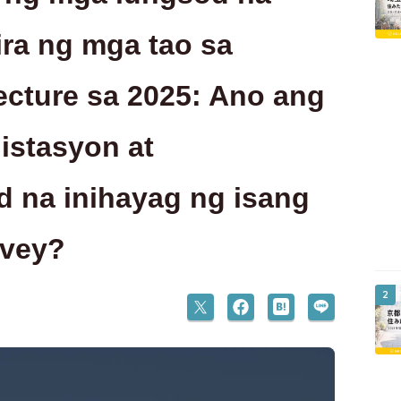
ra ng mga tao sa
ecture sa 2025: Ano ang
istasyon at
d na inihayag ng isang
rvey?
2