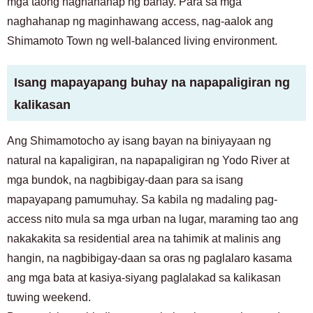
mga taong naghahanap ng bahay. Para sa mga
naghahanap ng maginhawang access, nag-aalok ang
Shimamoto Town ng well-balanced living environment.
Isang mapayapang buhay na napapaligiran ng
kalikasan
Ang Shimamotocho ay isang bayan na biniyayaan ng
natural na kapaligiran, na napapaligiran ng Yodo River at
mga bundok, na nagbibigay-daan para sa isang
mapayapang pamumuhay. Sa kabila ng madaling pag-
access nito mula sa mga urban na lugar, maraming tao ang
nakakakita sa residential area na tahimik at malinis ang
hangin, na nagbibigay-daan sa oras ng paglalaro kasama
ang mga bata at kasiya-siyang paglalakad sa kalikasan
tuwing weekend.