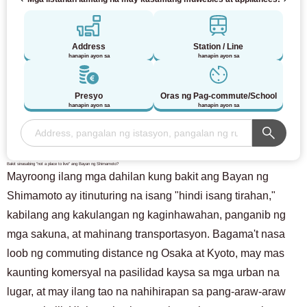
Address
Station / Line
hanapin ayon sa
hanapin ayon sa
Presyo
Oras ng Pag-commute/School
hanapin ayon sa
hanapin ayon sa
Bakit sinasabing "not a place to live" ang Bayan ng Shimamoto?
Mayroong ilang mga dahilan kung bakit ang Bayan ng
Shimamoto ay itinuturing na isang "hindi isang tirahan,"
kabilang ang kakulangan ng kaginhawahan, panganib ng
mga sakuna, at mahinang transportasyon. Bagama't nasa
loob ng commuting distance ng Osaka at Kyoto, may mas
kaunting komersyal na pasilidad kaysa sa mga urban na
lugar, at may ilang tao na nahihirapan sa pang-araw-araw