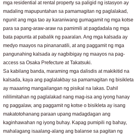
mga residential at rental property sa paligid ng istasyon ay
madaling mapupuntahan sa pamamagitan ng paglalakad,
ngunit ang mga tao ay karaniwang gumagamit ng mga kotse
para sa pang-araw-araw na pamimili at pagdadala ng mga
bata papunta at pabalik ng paaralan. Ang mga kalsada ay
medyo maayos na pinananatili, at ang paggamit ng mga
pangunahing kalsada ay nagbibigay ng maayos na pag-
access sa Osaka Prefecture at Takatsuki.
Sa kabilang banda, maraming mga dalisdis at makikitid na
kalsada, kaya ang paglalakbay sa pamamagitan ng bisikleta
ay maaaring mangailangan ng pisikal na lakas. Dahil
nililimitahan ng paglalakad nang mag-isa ang iyong hanay
ng paggalaw, ang paggamit ng kotse o bisikleta ay isang
makatotohanang paraan upang madagdagan ang
kaginhawahan ng iyong buhay. Kapag pumipili ng bahay,
mahalagang isaalang-alang ang balanse sa pagitan ng