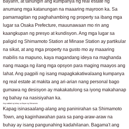
bayarin, at tanungin ang kumpanya ng real estate ng
anumang mga katanungan na maaaring mayroon ka. Sa
pamamagitan ng paghahambing ng property sa ibang mga
lugar sa Osaka Prefecture, mauunawaan mo rin ang
kaangkupan ng presyo at kundisyon. Ang mga lugar sa
paligid ng Shimamoto Station at Minase Station ay partikular
na sikat, at ang mga property na gusto mo ay maaaring
mabilis na mapuno, kaya magandang ideya na maghanda
nang maaga ng ilang mga opsyon para maging maayos ang
lahat. Ang pagpili ng isang mapagkakatiwalaang kumpanya
ng real estate at makita ang ari-arian nang personal bago
gumawa ng desisyon ay makakatulong sa iyong makahanap
ng bahay na nasisiyahan ka.
Ang realidad ng buhay sa Bayan ng Shimamoto
Kapag isinasaalang-alang ang paninirahan sa Shimamoto
Town, ang kaginhawahan para sa pang-araw-araw na
buhay ay isang pangunahing kadahilanan. Bagama't ang