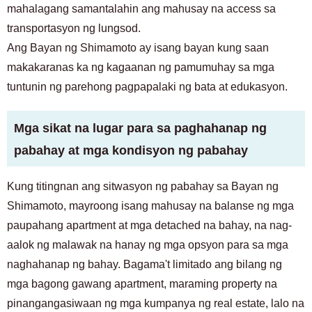
mahalagang samantalahin ang mahusay na access sa
Para lamang sa mga prospective at kasalukuyang residente
03-6712-4344
transportasyon ng lungsod.
Ang Bayan ng Shimamoto ay isang bayan kung saan
makakaranas ka ng kagaanan ng pamumuhay sa mga
tuntunin ng parehong pagpapalaki ng bata at edukasyon.
Mga sikat na lugar para sa paghahanap ng
pabahay at mga kondisyon ng pabahay
Kung titingnan ang sitwasyon ng pabahay sa Bayan ng
Shimamoto, mayroong isang mahusay na balanse ng mga
paupahang apartment at mga detached na bahay, na nag-
aalok ng malawak na hanay ng mga opsyon para sa mga
naghahanap ng bahay. Bagama't limitado ang bilang ng
mga bagong gawang apartment, maraming property na
pinangangasiwaan ng mga kumpanya ng real estate, lalo na