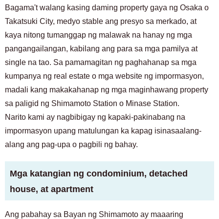
Bagama't walang kasing daming property gaya ng Osaka o
Takatsuki City, medyo stable ang presyo sa merkado, at
kaya nitong tumanggap ng malawak na hanay ng mga
pangangailangan, kabilang ang para sa mga pamilya at
single na tao. Sa pamamagitan ng paghahanap sa mga
kumpanya ng real estate o mga website ng impormasyon,
madali kang makakahanap ng mga maginhawang property
sa paligid ng Shimamoto Station o Minase Station.
Narito kami ay nagbibigay ng kapaki-pakinabang na
impormasyon upang matulungan ka kapag isinasaalang-
alang ang pag-upa o pagbili ng bahay.
Mga katangian ng condominium, detached
house, at apartment
Ang pabahay sa Bayan ng Shimamoto ay maaaring