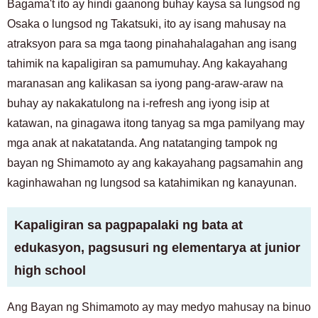
Bagama't ito ay hindi gaanong buhay kaysa sa lungsod ng
Osaka o lungsod ng Takatsuki, ito ay isang mahusay na
atraksyon para sa mga taong pinahahalagahan ang isang
tahimik na kapaligiran sa pamumuhay. Ang kakayahang
maranasan ang kalikasan sa iyong pang-araw-araw na
buhay ay nakakatulong na i-refresh ang iyong isip at
katawan, na ginagawa itong tanyag sa mga pamilyang may
mga anak at nakatatanda. Ang natatanging tampok ng
bayan ng Shimamoto ay ang kakayahang pagsamahin ang
kaginhawahan ng lungsod sa katahimikan ng kanayunan.
Kapaligiran sa pagpapalaki ng bata at
edukasyon, pagsusuri ng elementarya at junior
high school
Ang Bayan ng Shimamoto ay may medyo mahusay na binuo