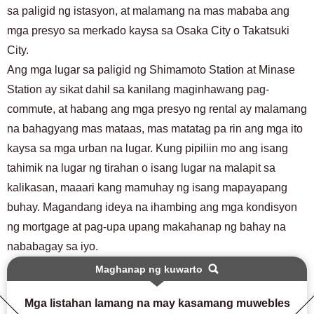
sa paligid ng istasyon, at malamang na mas mababa ang
mga presyo sa merkado kaysa sa Osaka City o Takatsuki
City.
Ang mga lugar sa paligid ng Shimamoto Station at Minase
Station ay sikat dahil sa kanilang maginhawang pag-
commute, at habang ang mga presyo ng rental ay malamang
na bahagyang mas mataas, mas matatag pa rin ang mga ito
kaysa sa mga urban na lugar. Kung pipiliin mo ang isang
tahimik na lugar ng tirahan o isang lugar na malapit sa
kalikasan, maaari kang mamuhay ng isang mapayapang
buhay. Magandang ideya na ihambing ang mga kondisyon
ng mortgage at pag-upa upang makahanap ng bahay na
nababagay sa iyo.
Maghanap ng kuwarto
Mga listahan lamang na may kasamang muwebles