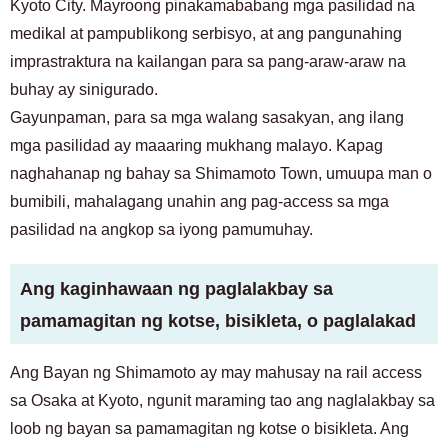
Kyoto City. Mayroong pinakamababang mga pasilidad na
medikal at pampublikong serbisyo, at ang pangunahing
imprastraktura na kailangan para sa pang-araw-araw na
buhay ay sinigurado.
Gayunpaman, para sa mga walang sasakyan, ang ilang
mga pasilidad ay maaaring mukhang malayo. Kapag
naghahanap ng bahay sa Shimamoto Town, umuupa man o
bumibili, mahalagang unahin ang pag-access sa mga
pasilidad na angkop sa iyong pamumuhay.
Ang kaginhawaan ng paglalakbay sa
pamamagitan ng kotse, bisikleta, o paglalakad
Ang Bayan ng Shimamoto ay may mahusay na rail access
sa Osaka at Kyoto, ngunit maraming tao ang naglalakbay sa
loob ng bayan sa pamamagitan ng kotse o bisikleta. Ang