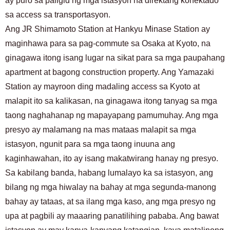
ay puro sa paligid ng mga istasyon na direktang konektado
sa access sa transportasyon.
Ang JR Shimamoto Station at Hankyu Minase Station ay
maginhawa para sa pag-commute sa Osaka at Kyoto, na
ginagawa itong isang lugar na sikat para sa mga paupahang
apartment at bagong construction property. Ang Yamazaki
Station ay mayroon ding madaling access sa Kyoto at
malapit ito sa kalikasan, na ginagawa itong tanyag sa mga
taong naghahanap ng mapayapang pamumuhay. Ang mga
presyo ay malamang na mas mataas malapit sa mga
istasyon, ngunit para sa mga taong inuuna ang
kaginhawahan, ito ay isang makatwirang hanay ng presyo.
Sa kabilang banda, habang lumalayo ka sa istasyon, ang
bilang ng mga hiwalay na bahay at mga segunda-manong
bahay ay tataas, at sa ilang mga kaso, ang mga presyo ng
upa at pagbili ay maaaring panatilihing pababa. Ang bawat