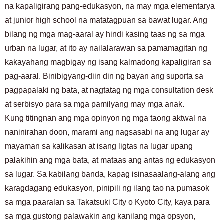
na kapaligirang pang-edukasyon, na may mga elementarya
at junior high school na matatagpuan sa bawat lugar. Ang
bilang ng mga mag-aaral ay hindi kasing taas ng sa mga
urban na lugar, at ito ay nailalarawan sa pamamagitan ng
kakayahang magbigay ng isang kalmadong kapaligiran sa
pag-aaral. Binibigyang-diin din ng bayan ang suporta sa
pagpapalaki ng bata, at nagtatag ng mga consultation desk
at serbisyo para sa mga pamilyang may mga anak.
Kung titingnan ang mga opinyon ng mga taong aktwal na
naninirahan doon, marami ang nagsasabi na ang lugar ay
mayaman sa kalikasan at isang ligtas na lugar upang
palakihin ang mga bata, at mataas ang antas ng edukasyon
sa lugar. Sa kabilang banda, kapag isinasaalang-alang ang
karagdagang edukasyon, pinipili ng ilang tao na pumasok
sa mga paaralan sa Takatsuki City o Kyoto City, kaya para
Para sa mga customer na naghahanap ng kuwarto
03-6712-4346
sa mga gustong palawakin ang kanilang mga opsyon,