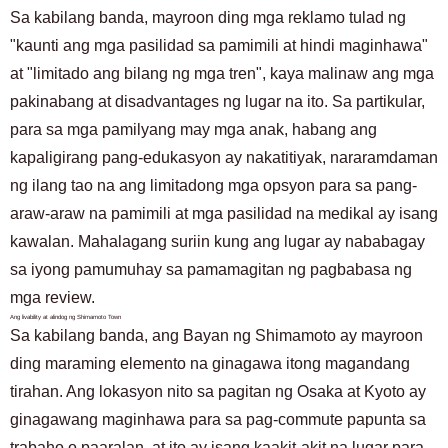
Sa kabilang banda, mayroon ding mga reklamo tulad ng
"kaunti ang mga pasilidad sa pamimili at hindi maginhawa"
at "limitado ang bilang ng mga tren", kaya malinaw ang mga
pakinabang at disadvantages ng lugar na ito. Sa partikular,
para sa mga pamilyang may mga anak, habang ang
kapaligirang pang-edukasyon ay nakatitiyak, nararamdaman
ng ilang tao na ang limitadong mga opsyon para sa pang-
araw-araw na pamimili at mga pasilidad na medikal ay isang
kawalan. Mahalagang suriin kung ang lugar ay nababagay
sa iyong pamumuhay sa pamamagitan ng pagbabasa ng
mga review.
Ang livability at alindog ng Shimamoto Town
Sa kabilang banda, ang Bayan ng Shimamoto ay mayroon
ding maraming elemento na ginagawa itong magandang
tirahan. Ang lokasyon nito sa pagitan ng Osaka at Kyoto ay
ginagawang maginhawa para sa pag-commute papunta sa
trabaho o paaralan, at ito ay isang kaakit-akit na lugar para