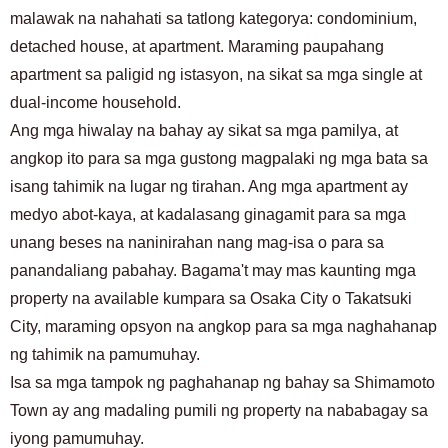
malawak na nahahati sa tatlong kategorya: condominium,
detached house, at apartment. Maraming paupahang
apartment sa paligid ng istasyon, na sikat sa mga single at
dual-income household.
Ang mga hiwalay na bahay ay sikat sa mga pamilya, at
angkop ito para sa mga gustong magpalaki ng mga bata sa
isang tahimik na lugar ng tirahan. Ang mga apartment ay
medyo abot-kaya, at kadalasang ginagamit para sa mga
unang beses na naninirahan nang mag-isa o para sa
panandaliang pabahay. Bagama't may mas kaunting mga
property na available kumpara sa Osaka City o Takatsuki
City, maraming opsyon na angkop para sa mga naghahanap
ng tahimik na pamumuhay.
Isa sa mga tampok ng paghahanap ng bahay sa Shimamoto
Town ay ang madaling pumili ng property na nababagay sa
iyong pamumuhay.