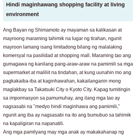
Hindi maginhawang shopping facility at living
environment
Ang Bayan ng Shimamoto ay mayaman sa kalikasan at
mayroong maraming tahimik na lugar ng tirahan, ngunit
mayroon lamang isang limitadong bilang ng malalaking
komersyal na pasilidad at shopping mall. Maraming tao ang
gumagawa ng kanilang pang-araw-araw na pamimili sa mga
supermarket at maliliit na tindahan, at kung uunahin mo ang
pagkakaiba-iba at kaginhawahan, kakailanganin mong
maglakbay sa Takatsuki City o Kyoto City. Kapag tumitingin
sa impormasyon sa pamumuhay, ang ilang mga tao ay
nagsasabi na "medyo hindi maginhawa ang pamimili,"
ngunit ang iba ay nagsasabi na ito ang bumubuo sa tahimik
na kapaligiran na napanatili.
Ang mga pamilyang may mga anak ay makakahanap ng