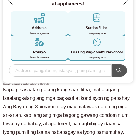
at appliances!
Address
Station / Line
hanapin ayon sa
hanapin ayon sa
Presyo
Oras ng Pag-commute/School
hanapin ayon sa
hanapin ayon sa
Sitwasyon sa pag-upa at pabahay sa Bayan ng Shimamoto
Kapag isasaalang-alang kung saan titira, mahalagang
isaalang-alang ang mga pag-aari at kondisyon ng pabahay.
Ang Bayan ng Shimamoto ay may malawak na uri ng mga
ari-arian, kabilang ang mga bagong gawang condominium,
hiwalay na bahay, at apartment, na nagbibigay-daan sa
iyong pumili ng isa na nababagay sa iyong pamumuhay.