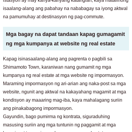
istasyon ay may kanya-kanyang katangian, kaya matalinong
isaalang-alang ang pabahay na nababagay sa iyong aktwal
na pamumuhay at destinasyon ng pag-commute.
Mga bagay na dapat tandaan kapag gumagamit
ng mga kumpanya at website ng real estate
Kapag isinasaalang-alang ang pagrenta o pagbili sa
Shimamoto Town, karaniwan nang gumamit ng mga
kumpanya ng real estate at mga website ng impormasyon.
Maraming impormasyon ng ari-arian ang naka-post sa mga
website, ngunit ang aktwal na kakayahang magamit at mga
kondisyon ay maaaring mag-iba, kaya mahalagang suriin
ang pinakabagong impormasyon.
Gayundin, bago pumirma ng kontrata, siguraduhing
masusing suriin ang mga tuntunin ng paggamit at mga