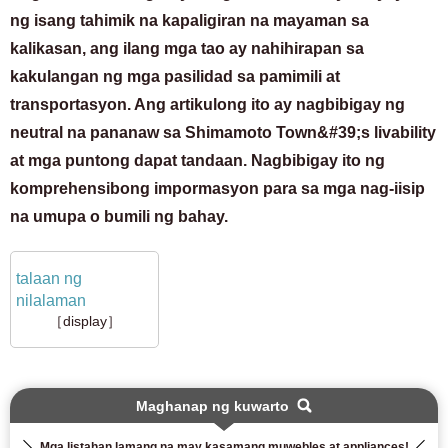
ng isang tahimik na kapaligiran na mayaman sa
kalikasan, ang ilang mga tao ay nahihirapan sa
kakulangan ng mga pasilidad sa pamimili at
transportasyon. Ang artikulong ito ay nagbibigay ng
neutral na pananaw sa Shimamoto Town&#39;s livability
at mga puntong dapat tandaan. Nagbibigay ito ng
komprehensibong impormasyon para sa mga nag-iisip
na umupa o bumili ng bahay.
talaan ng
nilalaman
［display］
Maghanap ng kuwarto
Mga listahan lamang na may kasamang muwebles at appliances!