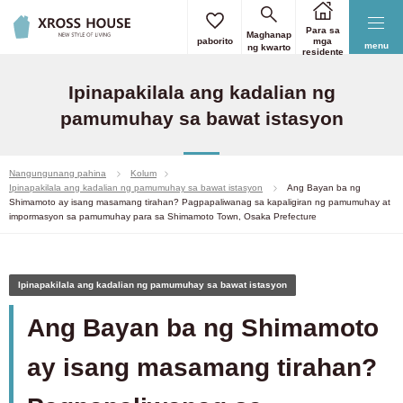
Para sa
Maghanap
paborito
mga
menu
ng kwarto
residente
Ipinapakilala ang kadalian ng
pamumuhay sa bawat istasyon
Nangungunang pahina
Kolum
Ipinapakilala ang kadalian ng pamumuhay sa bawat istasyon
Ang Bayan ba ng
Shimamoto ay isang masamang tirahan? Pagpapaliwanag sa kapaligiran ng pamumuhay at
impormasyon sa pamumuhay para sa Shimamoto Town, Osaka Prefecture
Ipinapakilala ang kadalian ng pamumuhay sa bawat istasyon
Ang Bayan ba ng Shimamoto
ay isang masamang tirahan?