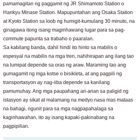
pamamagitan ng paggamit ng JR Shimamoto Station o
Hankyu Minase Station. Mapupuntahan ang Osaka Station
at Kyoto Station sa loob ng humigit-kumulang 30 minuto, na
ginagawa itong isang maginhawang lugar para sa pag-
commute papunta sa trabaho o paaralan.
Sa kabilang banda, dahil hindi ito hinto sa mabilis o
espesyal na mabilis na mga tren, nahihirapan ang ilang tao
na lumipat depende sa oras ng araw. Maraming tao ang
gumagamit ng mga kotse o bisikleta, at ang pagpili ng
transportasyon ay nag-iiba depende sa kanilang
pamumuhay. Ang mga paupahang ari-arian sa paligid ng
istasyon ay sikat at malamang na medyo nasa mas mataas
na bahagi, ngunit para sa mga nagpapahalaga sa
kaginhawahan, ito ay isang kapaki-pakinabang na
pagpipilian.