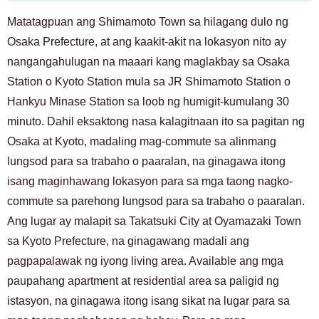
Matatagpuan ang Shimamoto Town sa hilagang dulo ng
Osaka Prefecture, at ang kaakit-akit na lokasyon nito ay
nangangahulugan na maaari kang maglakbay sa Osaka
Station o Kyoto Station mula sa JR Shimamoto Station o
Hankyu Minase Station sa loob ng humigit-kumulang 30
minuto. Dahil eksaktong nasa kalagitnaan ito sa pagitan ng
Osaka at Kyoto, madaling mag-commute sa alinmang
lungsod para sa trabaho o paaralan, na ginagawa itong
isang maginhawang lokasyon para sa mga taong nagko-
commute sa parehong lungsod para sa trabaho o paaralan.
Ang lugar ay malapit sa Takatsuki City at Oyamazaki Town
sa Kyoto Prefecture, na ginagawang madali ang
pagpapalawak ng iyong living area. Available ang mga
paupahang apartment at residential area sa paligid ng
istasyon, na ginagawa itong isang sikat na lugar para sa