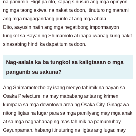
na pamimili. Higit pa rito, kapag sinusuri ang mga opinyon
ng mga taong aktwal na nakatira doon, itinuturo ng marami
ang mga magagandang punto at ang mga abala.
Dito, aayusin natin ang mga negatibong impormasyon
tungkol sa Bayan ng Shimamoto at ipapaliwanag kung bakit
sinasabing hindi ka dapat tumira doon.
Nag-aalala ka ba tungkol sa kaligtasan o mga
panganib sa sakuna?
Ang Shimamotocho ay isang medyo tahimik na bayan sa
Osaka Prefecture, na may mababang antas ng krimen
kumpara sa mga downtown area ng Osaka City. Ginagawa
nitong ligtas na lugar para sa mga pamilyang may mga anak
at sa mga naghahanap ng mas tahimik na pamumuhay.
Gayunpaman, habang itinuturing na ligtas ang lugar, may