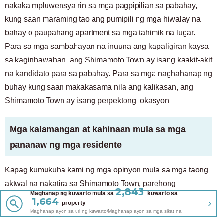
nakakaimpluwensya rin sa mga pagpipilian sa pabahay,
kung saan maraming tao ang pumipili ng mga hiwalay na
bahay o paupahang apartment sa mga tahimik na lugar.
Para sa mga sambahayan na inuuna ang kapaligiran kaysa
sa kaginhawahan, ang Shimamoto Town ay isang kaakit-akit
na kandidato para sa pabahay. Para sa mga naghahanap ng
buhay kung saan makakasama nila ang kalikasan, ang
Shimamoto Town ay isang perpektong lokasyon.
Mga kalamangan at kahinaan mula sa mga
pananaw ng mga residente
Kapag kumukuha kami ng mga opinyon mula sa mga taong
aktwal na nakatira sa Shimamoto Town, parehong
2,843
Maghanap ng kuwarto mula sa
kuwarto sa
lumalabas ang mabuti at masamang punto. Kasama sa
1,664
property
magagandang punto ang "madaling pag-access sa Osaka at
Maghanap ayon sa uri ng kuwarto/Maghanap ayon sa mga sikat na