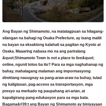
Ang Bayan ng Shimamoto, na matatagpuan sa hilagang-
silangan na bahagi ng Osaka Prefecture, ay isang maliit
na bayan na eksaktong kalahati sa pagitan ng Kyoto at
Osaka. Maaaring nabasa mo na ang pariralang
&quot;Shimamoto Town is not a place to live&quot;
online, ngunit totoo ba ito? Para sa mga naghahanap ng
bahay, mahalagang malaman ang impormasyong
direktang nauugnay sa pang-araw-araw na buhay, tulad
ng kaligtasan, pag-access sa transportasyon, mga
presyo sa merkado ng paupahang ari-arian, at
kapaligirang pang-edukasyon para sa mga bata.
Bagama&#39;t ang Bayan ng Shimamoto ay biniyayaan