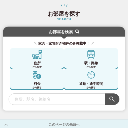
お部屋を探す
SEARCH
お部屋を検索
家具・家電付き物件のみ掲載中！
住所
駅・路線
から探す
から探す
料金
通勤・通学時間
から探す
から探す
お部屋探しのお客様専用
03-6712-4346
入居予定者様・入居者様専用
03-6712-4344
このページの先頭へ