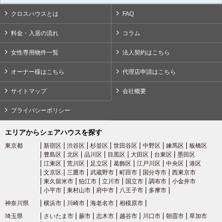
クロスハウスとは
FAQ
料金・入居の流れ
コラム
女性専用物件一覧
法人契約はこちら
オーナー様はこちら
代理店申請はこちら
サイトマップ
会社概要
プライバシーポリシー
エリアからシェアハウスを探す
東京都
新宿区
渋谷区
杉並区
世田谷区
中野区
練馬区
板橋区
豊島区
北区
品川区
目黒区
大田区
台東区
墨田区
江東区
荒川区
足立区
葛飾区
江戸川区
中央区
港区
文京区
三鷹市
武蔵野市
町田市
国分寺市
西東京市
東久留米市
狛江市
立川市
国立市
調布市
小金井市
小平市
東村山市
府中市
八王子市
多摩市
神奈川県
横浜市
川崎市
海老名市
相模原市
埼玉県
さいたま市
蕨市
志木市
越谷市
川口市
朝霞市
草加市