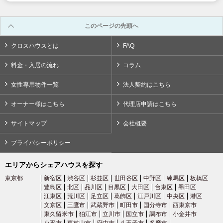
03-6712-4344
このページの先頭へ
クロスハウスとは
FAQ
料金・入居の流れ
コラム
女性専用物件一覧
法人契約はこちら
オーナー様はこちら
代理店申請はこちら
サイトマップ
会社概要
プライバシーポリシー
エリアからシェアハウスを探す
東京都
新宿区
渋谷区
杉並区
世田谷区
中野区
練馬区
板橋区
豊島区
北区
品川区
目黒区
大田区
台東区
墨田区
江東区
荒川区
足立区
葛飾区
江戸川区
中央区
港区
文京区
三鷹市
武蔵野市
町田市
国分寺市
西東京市
東久留米市
狛江市
立川市
国立市
調布市
小金井市
小平市
東村山市
府中市
八王子市
多摩市