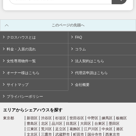
03-6712-4344
このページの先頭へ
クロスハウスとは
FAQ
料金・入居の流れ
コラム
女性専用物件一覧
法人契約はこちら
オーナー様はこちら
代理店申請はこちら
サイトマップ
会社概要
プライバシーポリシー
エリアからシェアハウスを探す
東京都
新宿区
渋谷区
杉並区
世田谷区
中野区
練馬区
板橋区
豊島区
北区
品川区
目黒区
大田区
台東区
墨田区
江東区
荒川区
足立区
葛飾区
江戸川区
中央区
港区
文京区
三鷹市
武蔵野市
町田市
国分寺市
西東京市