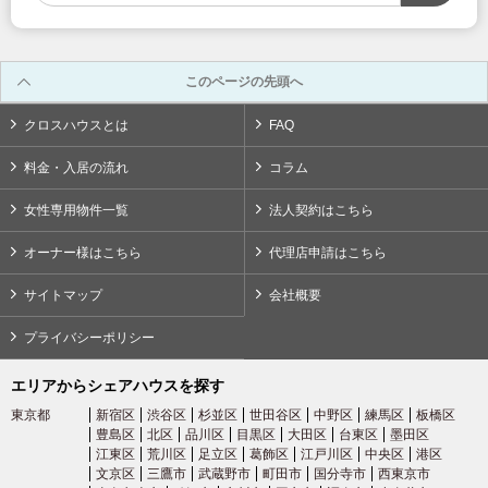
03-6712-4344
このページの先頭へ
クロスハウスとは
FAQ
料金・入居の流れ
コラム
女性専用物件一覧
法人契約はこちら
オーナー様はこちら
代理店申請はこちら
サイトマップ
会社概要
プライバシーポリシー
エリアからシェアハウスを探す
東京都
新宿区
渋谷区
杉並区
世田谷区
中野区
練馬区
板橋区
豊島区
北区
品川区
目黒区
大田区
台東区
墨田区
江東区
荒川区
足立区
葛飾区
江戸川区
中央区
港区
文京区
三鷹市
武蔵野市
町田市
国分寺市
西東京市