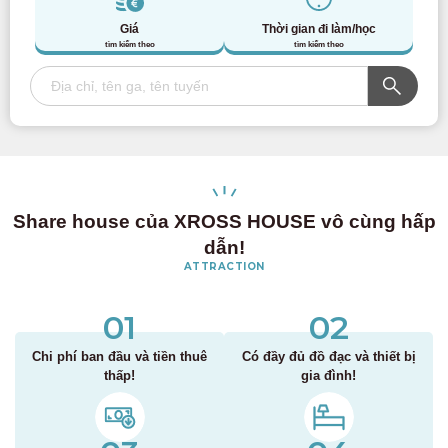
Giá
Thời gian đi làm/học
tìm kiếm theo
tìm kiếm theo
Share house của XROSS HOUSE vô cùng hấp
dẫn!
ATTRACTION
01
02
Chi phí ban đầu và tiền thuê
Có đầy đủ đồ đạc và thiết bị
thấp!
gia đình!