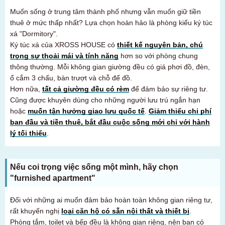
Muốn sống ở trung tâm thành phố nhưng vẫn muốn giữ tiền
thuê ở mức thấp nhất? Lựa chọn hoàn hảo là phòng kiểu ký túc
xá "Dormitory".
Ký túc xá của XROSS HOUSE có
thiết kế nguyên bản, chú
trọng sự thoải mái và tính năng
hơn so với phòng chung
thông thường. Mỗi không gian giường đều có giá phơi đồ, đèn,
ổ cắm 3 chấu, bàn trượt và chỗ để đồ.
Hơn nữa,
tất cả giường đều có rèm
để đảm bảo sự riêng tư.
Cũng được khuyên dùng cho những người lưu trú ngắn hạn
hoặc
muốn tận hưởng giao lưu quốc tế
.
Giảm thiểu chi phí
ban đầu và tiền thuê, bắt đầu cuộc sống mới chỉ với hành
lý tối thiểu
.
Nếu coi trọng việc sống một mình, hãy chọn
"furnished apartment"
Đối với những ai muốn đảm bảo hoàn toàn không gian riêng tư,
Dành cho khách hàng đang tìm phòng
rất khuyến nghị
loại căn hộ có sẵn nội thất và thiết bị
.
03-6712-4346
Phòng tắm, toilet và bếp đều là không gian riêng, nên bạn có