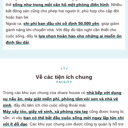
Chỉ dành cho cư dân tương lai và hiện tại
thể
sống như trong một căn hộ một phòng điển hình
. Nhiều
03-6712-4344
bất động sản cũng cho phép hai người ở, phù hợp cho cặp đôi
hoặc bạn bè.
Ngoài ra,
chi phí ban đầu chỉ cố định 50.000 yên
, giúp giảm
gánh nặng khi chuyển nhà. Với đầy đủ tiện nghi cần thiết cho
cuộc sống, đây là
lựa chọn hoàn hảo cho những ai muốn ổn
định lâu dài
.
Về các tiện ích chung
FACILITY
Trong các khu vực chung của share house có
nhà bếp với dụng
cụ nấu ăn, máy giặt miễn phí, phòng tắm vòi sen và nhà vệ
sinh
, đầy đủ tiện ích cho cuộc sống thoải mái.
Máy sấy tóc, giấy vệ sinh, xà phòng rửa tay
cũng được trang bị
sẵn, vì vậy
bạn có thể bắt đầu cuộc sống mới ngay lập tức chỉ
với ít đồ đạc
. Các khu vực chung còn được công ty quản lý hỗ trợ