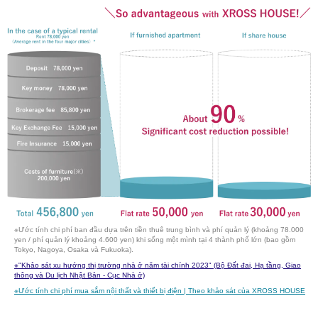
※Ước tính chi phí ban đầu dựa trên tiền thuê trung bình và phí quản lý (khoảng 78.000
yen / phí quản lý khoảng 4.600 yen) khi sống một mình tại 4 thành phố lớn (bao gồm
Tokyo, Nagoya, Osaka và Fukuoka).
※
"Khảo sát xu hướng thị trường nhà ở năm tài chính 2023" (Bộ Đất đai, Hạ tầng, Giao
thông và Du lịch Nhật Bản - Cục Nhà ở)
※
Ước tính chi phí mua sắm nội thất và thiết bị điện | Theo khảo sát của XROSS HOUSE