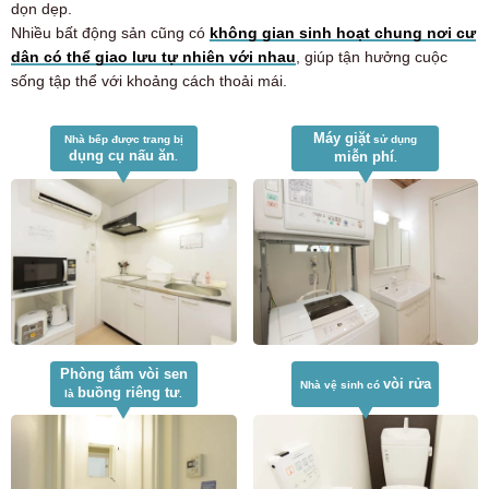
dọn dẹp.
Nhiều bất động sản cũng có
không gian sinh hoạt chung nơi cư
dân có thể giao lưu tự nhiên với nhau
, giúp tận hưởng cuộc
sống tập thể với khoảng cách thoải mái.
Máy giặt
Nhà bếp được trang bị
sử dụng
dụng cụ nấu ăn
miễn phí
.
.
Phòng tắm vòi sen
vòi rửa
Nhà vệ sinh có
buồng riêng tư
là
.