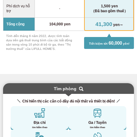
Phí dịch vụ hỗ
1,500 yen
-
trợ
（Đã bao gồm thuế）
41,300
Tổng cộng
104,000 yen
yen～
Tính đến tháng 6 năm 2022, được tính toán
dựa trên giá thuê trung bình của các bất động
60,000
Tiết kiệm tới
yên!
sản trong vòng 10 phút đi bộ từ ga, theo "Thị
trường thuê" của LIFULL HOME’S.
Tìm phòng
Chỉ hiển thị các căn có đầy đủ nội thất và thiết bị điện!
Địa chỉ
Ga / Tuyến
tìm kiếm theo
tìm kiếm theo