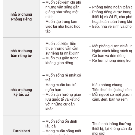
Muốn tiết kiệm chi phí
nhưng vẫn sống gần
Phòng riêng hoàn toàn có
giống như sống một
Phòng riêng được trang bị 
nhà ở chung
mình
thiết bị và Wi-Fi, cho phé
Phòng riêng
Muốn tập trung làm
hoạt hoàn toàn trong khôn
việc tại nhà hoặc học
Bếp, nhà vệ sinh và phòn
tập
Muốn tiết kiệm tiền
Một phòng được nhiều ng
thuê nhưng vẫn cần
nhà ở chung
Ngăn cách bằng vách ngă
sự riêng tư nhất định
bán riêng tư
Có bàn và đèn riêng
Muốn thư giãn trong
Rẻ hơn phòng riêng trong
không gian riêng
Muốn sống rẻ nhất có
thể
Mong muốn lưu trú
Kiểu phòng chung
nhà ở chung
ngắn hạn
Tiền thuê thuộc loại rẻ nh
ký túc xá
Muốn tận hưởng giao
Mỗi người có một giường 
lưu quốc tế và kết nối
cắm, đèn, bàn và rèm
với những cư dân
khác
Muốn sống ổn định
Thuê nhà thông thường có
lâu dài
thiết bị, lại không cần đặ
Furnished
Mong muốn sống một
môi giới