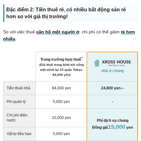
Đặc điểm 2: Tiền thuê rẻ, có nhiều bất động sản rẻ
hơn so với giá thị trường!
So với việc thuê
căn hộ một người ở
, chi phí có thể giảm
rẻ hơn
nhiều
.
*
Trong trường hợp thuê
(Giá thuê trung bình khi sống
một mình tại 23 quận Tokyo:
nhà ở chung
84,000 yên)
Tiền thuê nhà
84,000 yen
24,800 yen～
Phí quản lý
5,000 yen
-
Chi phí điện
10,000 yen
nước
Phí dịch vụ chung
15,000
Đồng giá
yen
Vật tư tiêu hao
5,000 yen