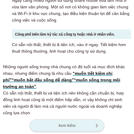
Ngày càng nhiều người sử dụng share house vừa làm nhà ở
vừa làm văn phòng. Một số nơi có không gian làm việc chung
và Wi-Fi ở khu vực chung, tạo điều kiện thuận lợi để cân bằng
công việc và cuộc sống.
Cũng phổ biến làm ký túc xá công ty hoặc nhà ở nhân viên.
Có sẵn nội thất, thiết bị & tiện ích, vào ở ngay. Tiết kiệm hơn
thuê thông thường, linh hoạt cho công ty sử dụng.
Những người sống trong nhà chung có độ tuổi và mục đích khác
nhau, nhưng điểm chung là nhu cầu
“muốn tiết kiệm chi
phí”
“muốn bắt đầu sống dễ dàng”
“muốn sống trong môi
trường an toàn”
.
Có sẵn nội thất, thiết bị và tiện ích nên không cần chuẩn bị, hợp
đồng linh hoạt cũng là một điểm hấp dẫn, vì vậy không chỉ sinh
viên và người đi làm mà cả người nước ngoài và doanh nghiệp
cũng lựa chọn.
Xem thêm