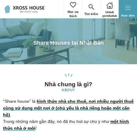
Mục ưa
Untuk
Tìm kiếm
thực đơn
penduduk
thích
Share Houses tại Nhật Bản
Nhà chung là gì?
ABOUT
“Share house” là
hình thức nhà cho thuê, nơi nhiều người thuê
cùng sử dụng một nơi ở (chủ yếu là nhà riêng hoặc một căn
hộ)
.
Trong những năm gần đây, nó đã thu hút sự chú ý như
một hình
thức nhà ở mới
!