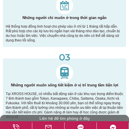
Những người chỉ muốn ở trong thời gian ngắn
Hệ thống hợp đồng linh hoạt cho phép vào ở chỉ từ 1 tháng rất hấp dẫn.
Rất phù hợp cho các kỳ lưu trú ngắn hạn vài tháng như đào tạo, chuẩn bị
du học hoặc tìm việc. Việc chuyển nhà cũng tự do nên có thể dễ dàng sử
dụng theo lối sống.
03
Những người muốn sống tiết kiệm ở vị trí trung tâm tiện lợi
Tại XROSS HOUSE, có nhiều bất động sản ở các khu vực trọng điểm thuộc
7 tỉnh thành bao gồm Tokyo, Kanagawa, Chiba, Saitama, Osaka, Aichi và
Fukuoka. Với tiền thuê từ khoảng 30.000 yên, bạn có thể sống ngay trung
tâm thành phố, rất lý tưởng cho những ai muốn ưu tiên việc đi lại thuận tiện
mà vẫn tiết kiệm chi phí. Gánh nặng đi làm hay đi học cũng được giảm đi
đáng kể.
Liên hệ để tìm phòng ở đây