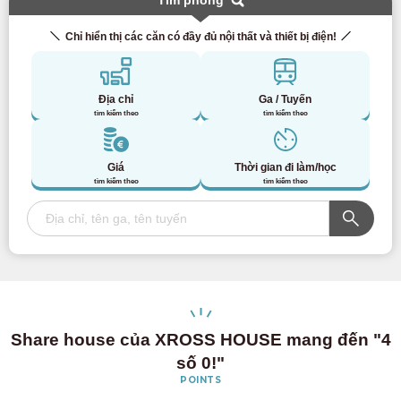
Tìm phòng
Chỉ hiển thị các căn có đầy đủ nội thất và thiết bị điện!
Địa chỉ
Ga / Tuyến
tìm kiếm theo
tìm kiếm theo
Giá
Thời gian đi làm/học
tìm kiếm theo
tìm kiếm theo
Share house của XROSS HOUSE mang đến "4
số 0!"
POINTS