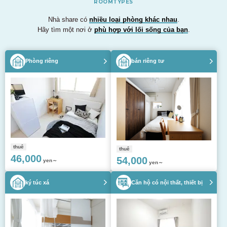
ROOMTYPES
Nhà share có
nhiều loại phòng khác nhau
.
Hãy tìm một nơi ở
phù hợp với lối sống của bạn
.
Phòng riêng
bán riêng tư
thuê
thuê
46,000
54,000
yen～
yen～
ký túc xá
Căn hộ có nội thất, thiết bị