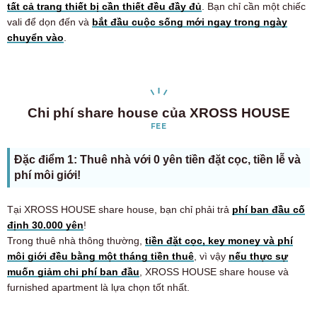
tất cả trang thiết bị cần thiết đều đầy đủ
. Bạn chỉ cần một chiếc
vali để dọn đến và
bắt đầu cuộc sống mới ngay trong ngày
chuyển vào
.
Chi phí share house của XROSS HOUSE
FEE
Đặc điểm 1: Thuê nhà với 0 yên tiền đặt cọc, tiền lễ và
phí môi giới!
Tại XROSS HOUSE share house, bạn chỉ phải trả
phí ban đầu cố
định 30.000 yên
!
Trong thuê nhà thông thường,
tiền đặt cọc, key money và phí
môi giới đều bằng một tháng tiền thuê
, vì vậy
nếu thực sự
muốn giảm chi phí ban đầu
, XROSS HOUSE share house và
furnished apartment là lựa chọn tốt nhất.