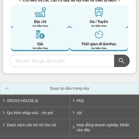
Chỉ hiển thị các căn có đầy đủ nội thất và thiết bị điện!
Tuyến Tokyu Ikegami
(34)
Tuyến Tokyu Meguro
(41)
Địa chỉ
Ga / Tuyến
tìm kiếm theo
tìm kiếm theo
Tuyến Tokyu Tamagawa
(9)
Giá
Thời gian đi làm/học
tìm kiếm theo
tìm kiếm theo
Tuyến Tokyu Shin-Yokohama
(3)
Đường sắt Seibu
Tuyến Seibu Shinjuku
(165)
Quay lại đầu trang này
XROSS HOUSE là
FAQ
Tuyến Seibu Ikebukuro
(91)
Qui trình nhập nhà・chi phí
cột
Tuyến Seibu Yurakucho
(23)
Danh sách căn hộ chỉ cho nữ
Hợp đồng doanh nghiệp: Nhấn
vào đây
Tuyến Seibu Toshima
(15)