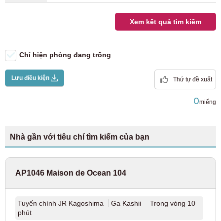
Tuyến JR Keiyo
(8)
Wifi miên phi)
Xem kết quả tìm kiếm
Bãi đậu xe đạp (xe đạp)
Tuyến JR Yokohama
(28)
Bãi đậu xe đạp (xe máy)
Chỉ hiện phòng đang trống
Tuyến JR Nambu
(40)
Lưu điều kiện
Thứ tự đề xuất
Tuyến JR Yokosuka
(12)
0
miếng
Tuyến chính JR Tohoku
(4)
Tuyến JR Takasaki
(2)
Nhà gần với tiêu chí tìm kiếm của bạn
Tuyến chính JR Tokaido
(37)
AP1046 Maison de Ocean 104
Tuyến Utsunomiya
(7)
Tuyến chính JR Kagoshima
Ga Kashii Trong vòng 10
phút
Tuyến JR Musashino
(9)