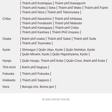
Thành phố Koshigaya
Thành phố Kawaguchi
Đường sắt điện Odakyu
Thành phố Asaka
Soka
Thành phố Wako
Thành phố Fujimi
Thành phố Niiza
Thành phố Tokorozawa
Chiba
Thành phố Narashino
Thành phố Ichikawa
Tuyến Odakyu Odawara
(80)
Thành phố Funabashi
Thành phố Matsudo
Thành phố Kamagaya
Thành phố Chiba
Thành phố Kashiwa
Thành Phố Urayasu
Tuyến Odakyu Tama
(2)
Osaka
thành phố osaka
Thành phố Sakai
Thành phố Suita
Thành phố Toyonaka
Đường sắt điện Keisei
Kyoto
Shimogyo
Quận Ukyo, Kyoto
Quận Nishikyo, Kyoto
Quận Minami, Kyoto
Quận Higashiyama, Kyoto
Tuyến Keisei Oshiage
(3)
Hyogo
Quận Hyogo, Thành phố Kobe
Quận Chuo, thành phố Kobe
Tỉnh Aichi
thành phố Nagoya
Tuyến chính Keisei
(47)
Fukuoka
Thành phố Fukuoka
Hokkaido
Thành phố Sapporo
Tuyến Keisei Kanamachi
(9)
Nara
Ikaruga-cho, Ikoma-gun
© 2026 XROSS HOUSE
Tuyến Keisei Chiba
(11)
0
0
0
0
0
Thay đổi điều kiện tìm kiếm
Xem kết quả tìm kiếm
Xem kết quả tìm kiếm
Xem kết quả tìm kiếm
Xem kết quả tìm kiếm
Xem kết quả tìm kiếm