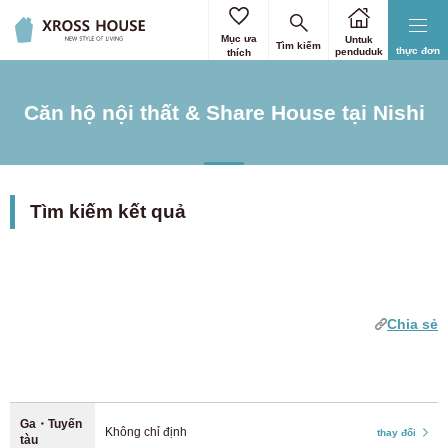
Chọn thời gian đi lại/đi học
Chọn Điều kiện chi tiết
Chọn trạm/tuyến
Chọn địa chỉ
Chọn địa chỉ
đặt lại
đặt lại
đặt lại
đặt lại
đặt lại
Mục ưa
Untuk
Tìm kiếm
thực đơn
penduduk
thích
Chỉ chọn 23 quận của Tokyo
Chọn tất cả
Lọc theo từ khóa
Vui lòng nhập Ga gần nhất để đi làm hoặc đi học.
Căn hộ nội thất & Share House tại Nishi
Bạn có thể chỉ định tối đa 3 trạm.
Không giới hạn thấp
Không giới hạn trên
Tìm kiếm theo trạm
Hokkaido
hơn
hơn
3 0 yen
9 0 yen
Hokkaido
(1)
Trạm đích
3.5 0 yen
8 0 yen
Xếp theo thứ tự ngày nhập nhà sớm nhất
Tìm kiếm kết quả
4 0 yen
7 0 yen
Kanto
4.5 0 yen
6 0 yen
Tìm kiếm theo tuyến đường
Thời gian cần thiết
Tokyo
5 0 yen
(1024)
5.5 0 yen
Kanto
Osaka
Aichi
đi bộ từ nhà ga
5.5 0 yen
5 0 yen
Chia sẻ
Kanagawa
(167)
Kyoto
Nara
Hyogo
6 0 yen
4.5 0 yen
7 0 yen
4 0 yen
Fukuoka
Hokkaido
Số lần chuyển tàu
Saitama
(51)
8 0 yen
3.5 0 yen
phán quyết
đặt lại
Tình dục
9 0 yen
3 0 yen
Chiba
(71)
Ga・Tuyến
Không chỉ định
thay đổi
Kanto
Chỉ dành cho phụ nữ
tàu