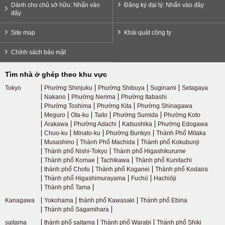
Dành cho chủ sở hữu: Nhấn vào
Đăng ký đại lý: Nhấn vào đây
đây
Tuyến Seibu Kokubunji
(4)
Site map
Khái quát công ty
Tuyến Seibu Tamako
(5)
Chính sách bảo mật
Tìm nhà ở ghép theo khu vực
Đường sắt điện Keio
Tokyo
Phường Shinjuku
Phường Shibuya
Suginami
Setagaya
Nakano
Phường Nerima
Phường Itabashi
Tuyến Keio
(110)
Phường Toshima
Phường Kita
Phường Shinagawa
Meguro
Ota-ku
Taito
Phường Sumida
Phường Koto
Arakawa
Phường Adachi
Katsushika
Phường Edogawa
Keio Dòng Mới
(20)
Chuo-ku
Minato-ku
Phường Bunkyo
Thành Phố Mitaka
Musashino
Thành Phố Machida
Thành phố Kokubunji
Thành phố Nishi-Tokyo
Thành phố Higashikurume
Tuyến Keio Inokashira
(46)
Thành phố Komae
Tachikawa
Thành phố Kunitachi
thành phố Chofu
Thành phố Koganei
Thành phố Kodaira
Thành phố Higashimurayama
Fuchū
Hachiōji
Tuyến Keio Sagamihara
(3)
Thành phố Tama
Kanagawa
Yokohama
thành phố Kawasaki
Thành phố Ebina
Tuyến Keio Takao
(1)
Thành phố Sagamihara
saitama
thành phố saitama
Thành phố Warabi
Thành phố Shiki