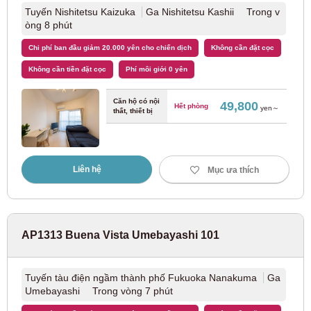
Tuyến Nishitetsu Kaizuka
Ga Nishitetsu Kashii Trong v
JR Ome Line
(2)
òng 8 phút
Chi phí ban đầu giảm 20.000 yên cho chiến dịch
Không cần đặt cọc
Tuyến JR Hachiko
(1)
Không cần tiền đặt cọc
Phí môi giới 0 yên
Tuyến JR Sagami
(1)
Căn hộ có nội
49,800
Hết phòng
yen～
thất, thiết bị
Tàu điện ngầm Tokyo
Liên hệ
Mục ưa thích
Tuyến tàu điện ngầm Tokyo Metro Marunouchi
(126)
Tuyến Tokyo Metro Ginza
(12)
AP1313 Buena Vista Umebayashi 101
Tuyến Hanzomon của Metro Tokyo
(6)
Tuyến tàu điện ngầm thành phố Fukuoka Nanakuma
Ga
Tuyến tàu điện ngầm Tokyo Chiyoda
(20)
Umebayashi Trong vòng 7 phút