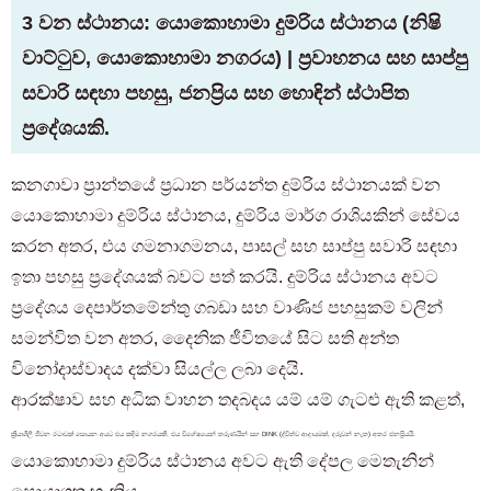
3 වන ස්ථානය: යොකොහාමා දුම්රිය ස්ථානය (නිෂි
වාට්ටුව, යොකොහාමා නගරය) | ප්‍රවාහනය සහ සාප්පු
සවාරි සඳහා පහසු, ජනප්‍රිය සහ හොඳින් ස්ථාපිත
ප්‍රදේශයකි.
කනගාවා ප්‍රාන්තයේ ප්‍රධාන පර්යන්ත දුම්රිය ස්ථානයක් වන
යොකොහාමා දුම්රිය ස්ථානය, දුම්රිය මාර්ග රාශියකින් සේවය
කරන අතර, එය ගමනාගමනය, පාසල් සහ සාප්පු සවාරි සඳහා
ඉතා පහසු ප්‍රදේශයක් බවට පත් කරයි. දුම්රිය ස්ථානය අවට
ප්‍රදේශය දෙපාර්තමේන්තු ගබඩා සහ වාණිජ පහසුකම් වලින්
සමන්විත වන අතර, දෛනික ජීවිතයේ සිට සති අන්ත
විනෝදාස්වාදය දක්වා සියල්ල ලබා දෙයි.
ආරක්ෂාව සහ අධික වාහන තදබදය යම් යම් ගැටළු ඇති කළත්,
ක්‍රියාශීලී ජීවන රටාවක් සොයන අයට එය කදිම නගරයකි. එය විශේෂයෙන් තරුණයින් සහ DINK (ද්විත්ව ආදායමක්, දරුවන් නැත) අතර ජනප්‍රියයි.
යොකොහාමා දුම්රිය ස්ථානය අවට ඇති දේපල මෙතැනින්