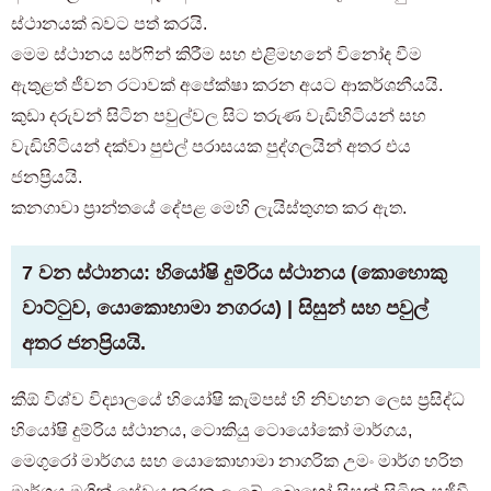
වැඳී සිටින සහ පැමිණෙන පදිංචිකරුවන් සඳහා පමණි
ස්ථානයක් බවට පත් කරයි.
03-6712-4344
මෙම ස්ථානය සර්ෆින් කිරීම සහ එළිමහනේ විනෝද වීම
ඇතුළත් ජීවන රටාවක් අපේක්ෂා කරන අයට ආකර්ශනීයයි.
කුඩා දරුවන් සිටින පවුල්වල සිට තරුණ වැඩිහිටියන් සහ
වැඩිහිටියන් දක්වා පුළුල් පරාසයක පුද්ගලයින් අතර එය
ජනප්‍රියයි.
කනගාවා ප්‍රාන්තයේ දේපළ මෙහි ලැයිස්තුගත කර ඇත.
7 වන ස්ථානය: හියෝෂි දුම්රිය ස්ථානය (කොහොකු
වාට්ටුව, යොකොහාමා නගරය) | සිසුන් සහ පවුල්
අතර ජනප්‍රියයි.
කීඕ විශ්ව විද්‍යාලයේ හියෝෂි කැම්පස් හි නිවහන ලෙස ප්‍රසිද්ධ
හියෝෂි දුම්රිය ස්ථානය, ටොකියු ටොයෝකෝ මාර්ගය,
මෙගුරෝ මාර්ගය සහ යොකොහාමා නාගරික උමං මාර්ග හරිත