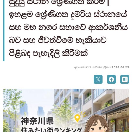
සුදුසු ස්ථාන ශ්‍රේණිගත කිරීම |
ඉහළම ශ්‍රේණිගත දුම්රිය ස්ථානයේ
සහ මහ නගර සභාවේ ආකර්ශනීය
බව සහ ජීවත්වීමේ හැකියාව
පිළිබඳ පැහැදිලි කිරීමක්
අවසන් වරට යාවත්කාලීන：2026.04.25