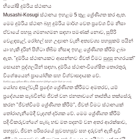
හියෝෂි දුම්රිය ස්ථානය
Musashi-Kosugi ස්ථානය ඉහළම 5 තුළ ශ්‍රේණිගත කර ඇත.
මෙම දුම්රිය ස්ථාන බහු දුම්රිය මාර්ග වෙත ප්‍රවේශ වීම නිසා
ඒවායේ පහසු ගමනාගමන සඳහා පමණක් නොව, සුපිරි
වෙළඳසැල්, රෝහල් සහ උද්‍යාන වැනි අත්‍යවශ්‍ය පහසුකම් පයින්
යා හැකි දුරින් පිහිටා තිබීම නිසාද ඉහළ ශ්‍රේණිගත කිරීම් ලබා
ඇත. "දුම්රිය ස්ථානයකට ආසන්නව ජීවත් වීමට සුදුසු නගරයක්"
සොයන පුද්ගලයින් සඳහා, දුම්රිය ස්ථාන-විශේෂිත තොරතුරු
විශේෂයෙන් ප්‍රායෝගික සහ විශ්වාසදායක වේ.
ජීවත්වීමට සුදුසු ශ්‍රේණිගත කිරීම් ද පරීක්ෂා කරන්න! [මිනිසුන් සතුටින් ජීවත් වන නගර]
යෝග්‍ය අසල්වැසි ප්‍රදේශ ශ්‍රේණිගත කිරීමට අමතරව, යම්
ප්‍රදේශයක සැබවින්ම ජීවත් වන ජනතාවගේ තෘප්තිය තක්සේරු
කරන "ජීවත්වීමේ ශ්‍රේණිගත කිරීම්", ජීවත් වීමට ස්ථානයක්
තෝරාගැනීමේදී වැදගත් දර්ශක වේ. මෙම ශ්‍රේණිගත කිරීම්
පදිංචිකරුවන්ගේ සැබෑ හඬ මත පදනම් වන අතර ආරක්ෂාව,
පහසුව, ජීවන පරිසරයේ සුවපහසුව සහ දරුවන් ඇති දැඩි