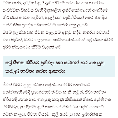
වටිනාකම, දරුවන් ඇති දැඩි කිරීමේ පරිසරය සහ නාගරික
සංවර්ධන විභවය වැනි දිගුකාලීන දෘෂ්ටිකෝණයන් ඇගයීමේ
නිර්ණායක වන බැවින්, පවුල් සහ වැඩිහිටියන් අතර ජනප්‍රිය
නේවාසික ප්‍රදේශ බොහෝ විට තෝරා ගනු ලැබේ.
ඔබේ ඉලක්ක සහ ජීවන සැලැස්ම අනුව කදිම නගරය වෙනස්
වන බැවින්, ඔබට ගැලපෙන දෘෂ්ටිකෝණයකින් ශ්‍රේණිගත කිරීම්
අර්ථ නිරූපණය කිරීම වැදගත් වේ.
ශ්‍රේණිගත කිරීමේ ප්‍රතිඵල සහ සටහන් කර ගත යුතු
කරුණු භාවිතා කරන ආකාරය
ජීවත් වීමට සුදුසු ස්ථාන ශ්‍රේණිගත කිරීම නගරයක්
තෝරාගැනීමේදී ප්‍රයෝජනවත් විය හැකි නමුත්, ඒවා භාවිතා
කිරීමේදී මතක තබා ගත යුතු කරුණු කිහිපයක් තිබේ. ශ්‍රේණිගත
කිරීම්වල ඉහළින්ම ඇති නගරයක් ඔබට "හොඳම" නොවේ.
ගමන් කාලය, ජීවන වියදම, කුලී අයවැය සහ ළමාරක්ෂක