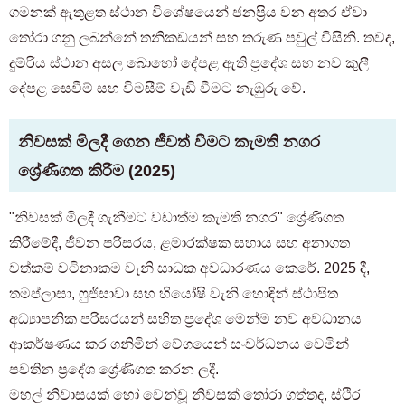
ගමනක් ඇතුළත ස්ථාන විශේෂයෙන් ජනප්‍රිය වන අතර ඒවා
තෝරා ගනු ලබන්නේ තනිකඩයන් සහ තරුණ පවුල් විසිනි. තවද,
දුම්රිය ස්ථාන අසල බොහෝ දේපළ ඇති ප්‍රදේශ සහ නව කුලී
දේපළ සෙවීම් සහ විමසීම් වැඩි වීමට නැඹුරු වේ.
නිවසක් මිලදී ගෙන ජීවත් වීමට කැමති නගර
ශ්‍රේණිගත කිරීම (2025)
"නිවසක් මිලදී ගැනීමට වඩාත්ම කැමති නගර" ශ්‍රේණිගත
කිරීමේදී, ජීවන පරිසරය, ළමාරක්ෂක සහාය සහ අනාගත
වත්කම් වටිනාකම වැනි සාධක අවධාරණය කෙරේ. 2025 දී,
තමප්ලාසා, ෆුජිසාවා සහ හියෝෂි වැනි හොඳින් ස්ථාපිත
අධ්‍යාපනික පරිසරයන් සහිත ප්‍රදේශ මෙන්ම නව අවධානය
ආකර්ෂණය කර ගනිමින් වේගයෙන් සංවර්ධනය වෙමින්
පවතින ප්‍රදේශ ශ්‍රේණිගත කරන ලදී.
මහල් නිවාසයක් හෝ වෙන්වූ නිවසක් තෝරා ගත්තද, ස්ථිර