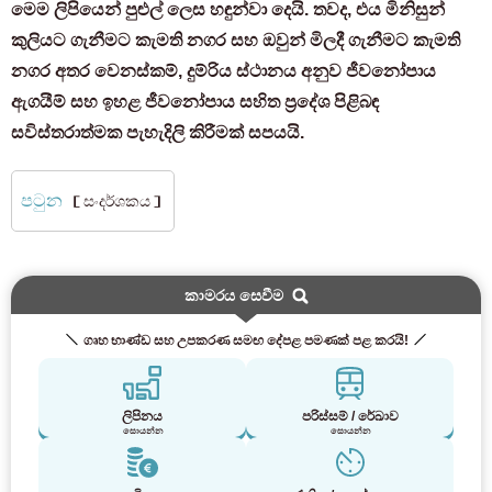
මෙම ලිපියෙන් පුළුල් ලෙස හඳුන්වා දෙයි. තවද, එය මිනිසුන්
කුලියට ගැනීමට කැමති නගර සහ ඔවුන් මිලදී ගැනීමට කැමති
නගර අතර වෙනස්කම්, දුම්රිය ස්ථානය අනුව ජීවනෝපාය
ඇගයීම් සහ ඉහළ ජීවනෝපාය සහිත ප්‍රදේශ පිළිබඳ
සවිස්තරාත්මක පැහැදිලි කිරීමක් සපයයි.
පටුන
［සංදර්ශකය］
කාමරය සෙවීම
ගෘහ භාණ්ඩ සහ උපකරණ සමඟ දේපළ පමණක් පළ කරයි!
ලිපිනය
පරිස්සම් / රේඛාව
සොයන්න
සොයන්න