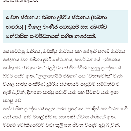
සොයාගත හැකිය.
4 වන ස්ථානය: එබිනා දුම්රිය ස්ථානය (එබිනා
නගරය) | විශාල වාණිජ පහසුකම් සහ අඛණ්ඩ
නේවාසික සංවර්ධනයක් සහිත නගරයක්.
සොටෙට්සු මාර්ගය, ඔඩකියු මාර්ගය සහ ජේආර් සගාමි මාර්ගය
ඡේදනය වන එබිනා දුම්රිය ස්ථානය, සංවර්ධනයේ උත්පාතය
හේතුවෙන් මෑත වසරවලදී වඩාත් ජීවත්වීමට සුදුසු ප්‍රදේශයක්
බවට පත්ව ඇත. "ලාලාපෝර්ට් එබිනා" සහ "විනාවෝක්" වැනි
විශාල සාප්පු සංකීර්ණ දුම්රිය ස්ථානයට සෘජුවම සම්බන්ධ වී
ඇති බැවින්, දිනපතා සාප්පු සවාරි යාම සහ පිටතට යාම ඉතා
පහසු වේ.
නේවාසික ප්‍රදේශයක් ලෙස මෙම ප්‍රදේශය හොඳින් සංවර්ධනය වී
ඇති අතර, නව මහල් නිවාස සහ තනි නිවාස රාශියක් ඇත.
මධ්‍යම ටෝකියෝවට වඩා කුලී සහ ජීවන වියදම අඩු බැවින්,