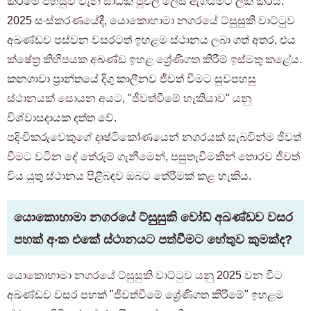
කිරීමේ පහසුව වැනි සාධක පුළුල් ලෙස ඇගයීමට ලක් කරයි.
2025 සංස්කරණයේදී, යොකොහාමා නගරයේ ට්සුසුකි වාට්ටුව
අඛණ්ඩව පස්වන වසරටත් ඉහළම ස්ථානය ලබා ගත් අතර, එය
ක්ෂේත්‍ර කිහිපයක අඛණ්ඩ ඉහළ ශ්‍රේණිගත කිරීම් ඉස්මතු කළේය.
කනගාවා ප්‍රාන්තයේ දිගු කාලීනව ජීවත් වීමට සුවපහසු
ස්ථානයක් සොයන අයට, "ජීවත්වීමේ හැකියාව" යනු
විශ්වාසදායක දත්ත වේ.
පදිංචිකරුවෙකුගේ දෘෂ්ටිකෝණයෙන් නගරයක් සැබවින්ම ජීවත්
වීමට වටින දේ තේරුම් ගැනීමෙන්, පසුතැවීමකින් තොරව ජීවත්
විය යුතු ස්ථානය පිළිබඳව ඔබට තේරීමක් කළ හැකිය.
යොකොහාමා නගරයේ ට්සුසුකි වෝඩ් අඛණ්ඩව වසර
පහක් අංක එකේ ස්ථානයට පත්වීමට හේතුව කුමක්ද?
යොකොහාමා නගරයේ ට්සුසුකි වාට්ටුව යනු 2025 වන විට
අඛණ්ඩව වසර පහක් "ජීවත්වීමේ ශ්‍රේණිගත කිරීමේ" ඉහළම