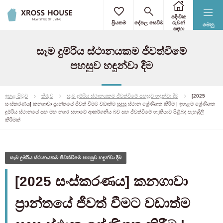
පදිංචික
ප්‍රියතම
දේපල සෙවීම
රුවන්
මෙනු
සඳහා
සෑම දුම්රිය ස්ථානයකම ජීවත්වීමේ
පහසුව හඳුන්වා දීම
ඉහළ පිටුව
තීරුව
සෑම දුම්රිය ස්ථානයකම ජීවත්වීමේ පහසුව හඳුන්වා දීම
[2025
සංස්කරණය] කනගාවා ප්‍රාන්තයේ ජීවත් වීමට වඩාත්ම සුදුසු ස්ථාන ශ්‍රේණිගත කිරීම | ඉහළම ශ්‍රේණිගත
දුම්රිය ස්ථානයේ සහ මහ නගර සභාවේ ආකර්ශනීය බව සහ ජීවත්වීමේ හැකියාව පිළිබඳ පැහැදිලි
කිරීමක්
සෑම දුම්රිය ස්ථානයකම ජීවත්වීමේ පහසුව හඳුන්වා දීම
[2025 සංස්කරණය] කනගාවා
ප්‍රාන්තයේ ජීවත් වීමට වඩාත්ම