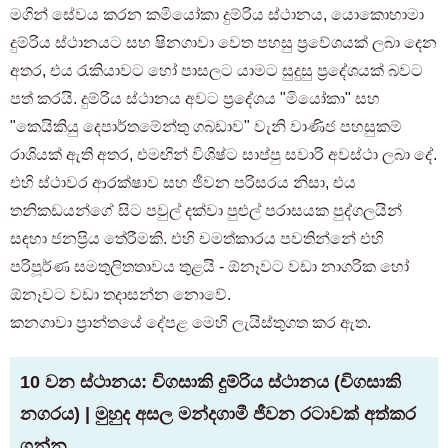
මගින් සේවය කරන කමියෝකා දුම්රිය ස්ථානය, යොකොහාමා
දුම්රිය ස්ථානයට සහ ෂිනගාවා වෙත පහසු ප්‍රවේශයක් ලබා දෙන
අතර, එය රැකියාවට හෝ පාසලට යාමට සුදුසු ප්‍රදේශයක් බවට
පත් කරයි. දුම්රිය ස්ථානය අවට ප්‍රදේශය "මියෝකා" සහ
"කෙයිකියු දෙපාර්තමේන්තු ගබඩාව" වැනි වාණිජ පහසුකම්
රාශියක් ඇති අතර, එමඟින් විශිෂ්ට සාප්පු සවාරි අවස්ථා ලබා දේ.
එහි ස්ථාවර ආරක්ෂාව සහ ජීවන පරිසරය නිසා, එය
තනිකඩයන්ගේ සිට පවුල් දක්වා පුළුල් පරාසයක පුද්ගලයින්
සඳහා ජනප්‍රිය තේරීමකි. එහි චමත්කාරය පවතින්නේ එහි
පරිපූර්ණ සමතුලිතතාවය තුළයි - ඕනෑවට වඩා නාගරික හෝ
ඕනෑවට වඩා තදාසන්න නොවේ.
කනගාවා ප්‍රාන්තයේ දේපළ මෙහි ලැයිස්තුගත කර ඇත.
10 වන ස්ථානය: චිගසාකි දුම්රිය ස්ථානය (චිගසාකි
නගරය) | මුහුද අසල මන්දගාමී ජීවන රටාවක් අත්කර
ගන්න.