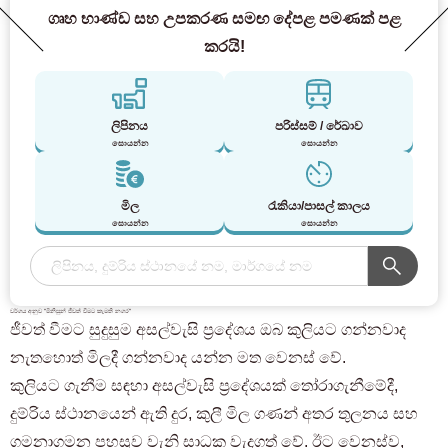
ගෘහ භාණ්ඩ සහ උපකරණ සමඟ දේපළ පමණක් පළ
කරයි!
ලිපිනය
පරිස්සම් / රේඛාව
සොයන්න
සොයන්න
මිල
රැකියා/පාසල් කාලය
සොයන්න
සොයන්න
වර්ගය අනුව "මිනිසුන් ජීවත් වීමට කැමති නගර"
ජීවත් වීමට සුදුසුම අසල්වැසි ප්‍රදේශය ඔබ කුලියට ගන්නවාද
නැතහොත් මිලදී ගන්නවාද යන්න මත වෙනස් වේ.
කුලියට ගැනීම සඳහා අසල්වැසි ප්‍රදේශයක් තෝරාගැනීමේදී,
දුම්රිය ස්ථානයෙන් ඇති දුර, කුලී මිල ගණන් අතර තුලනය සහ
ගමනාගමන පහසුව වැනි සාධක වැදගත් වේ. ඊට වෙනස්ව,