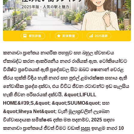
කනගාවා ප්‍රාන්තය නාගරික පහසුව සහ බහුල ස්වභාවය
ඒකාබද්ධ කරන ආකර්ශනීය නගර රාශියක් ඇත. ටෝකියෝවට
විශිෂ්ට ප්‍රවේශයක් ඇති ප්‍රදේශවල සිට ඔබට ෂොනාන් වෙරළ
තීරය භුක්ති විඳිය හැකි නගර සහ පුළුල් ළමාරක්ෂක සහාය ඇති
නේවාසික ප්‍රදේශ දක්වා, එය විවිධ ජීවන රටාවන්ට ඉඩ සැලසිය
හැකි ජීවන පරිසරයක් දක්වයි. &quot;LIFULL
HOME&#39;S,&quot; &quot;SUUMO&quot; සහ
&quot;Iiheya Net&quot; වැනි මූලාශ්‍රවලින් ලැබෙන
විශ්වාසදායක සමීක්ෂණ දත්ත මත පදනම්ව, 2025 සඳහා
කනගාවා ප්‍රාන්තයේ ජීවත් වීමට වඩාත් සුදුසු ඉහළම නගර 10