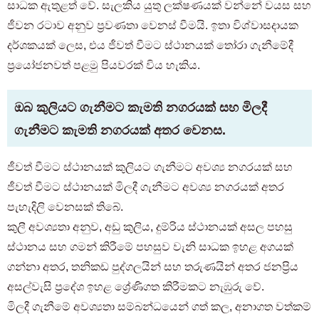
සාධක ඇතුළත් වේ. සැලකිය යුතු ලක්ෂණයක් වන්නේ වයස සහ
ජීවන රටාව අනුව ප්‍රවණතා වෙනස් වීමයි. ඉතා විශ්වාසදායක
දර්ශකයක් ලෙස, එය ජීවත් වීමට ස්ථානයක් තෝරා ගැනීමේදී
ප්‍රයෝජනවත් පළමු පියවරක් විය හැකිය.
ඔබ කුලියට ගැනීමට කැමති නගරයක් සහ මිලදී
ගැනීමට කැමති නගරයක් අතර වෙනස.
ජීවත් වීමට ස්ථානයක් කුලියට ගැනීමට අවශ්‍ය නගරයක් සහ
ජීවත් වීමට ස්ථානයක් මිලදී ගැනීමට අවශ්‍ය නගරයක් අතර
පැහැදිලි වෙනසක් තිබේ.
කුලී අවශ්‍යතා අනුව, අඩු කුලිය, දුම්රිය ස්ථානයක් අසල පහසු
ස්ථානය සහ ගමන් කිරීමේ පහසුව වැනි සාධක ඉහළ අගයක්
ගන්නා අතර, තනිකඩ පුද්ගලයින් සහ තරුණයින් අතර ජනප්‍රිය
අසල්වැසි ප්‍රදේශ ඉහළ ශ්‍රේණිගත කිරීමකට නැඹුරු වේ.
මිලදී ගැනීමේ අවශ්‍යතා සම්බන්ධයෙන් ගත් කල, අනාගත වත්කම්