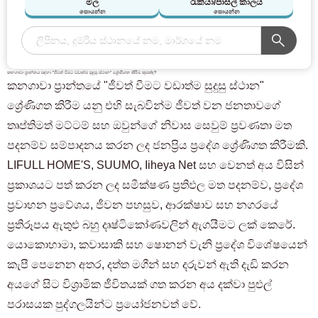
මිල
රැකියා/පාසල් කාලය
සොයන්න
සොයන්න
කනගාවා ප්‍රාන්තය සඳහා "ජීවත් වීමට වඩාත්ම සුදුසු ස්ථාන" ශ්‍රේණිගත කිරීම කුමක්ද?
කනගාවා ප්‍රාන්තයේ "ජීවත් වීමට වඩාත්ම සුදුසු ස්ථාන"
ශ්‍රේණිගත කිරීම යනු එහි සැබවින්ම ජීවත් වන ජනතාවගේ
තෘප්තිමත් මට්ටම් සහ ඔවුන්ගේ නිවාස සෙවුම් ප්‍රවණතා මත
පදනම්ව සම්පාදනය කරන ලද ජනප්‍රිය ප්‍රදේශ ශ්‍රේණිගත කිරීමකි.
LIFULL HOME'S, SUUMO, Iiheya Net සහ වෙනත් අය විසින්
ප්‍රකාශයට පත් කරන ලද සමීක්ෂණ ප්‍රතිඵල මත පදනම්ව, ප්‍රදේශ
ප්‍රවාහන ප්‍රවේශය, ජීවන පහසුව, ආරක්ෂාව සහ නගරයේ
ප්‍රතිරූපය ඇතුළු බහු දෘෂ්ටිකෝණවලින් ඇගයීමට ලක් කෙරේ.
යොකොහාමා, කවාසාකි සහ ෂොනන් වැනි ප්‍රදේශ විශේෂයෙන්
කැපී පෙනෙන අතර, දත්ත මගීන් සහ දරුවන් ඇති දැඩි කරන
අයගේ සිට විශ්‍රාමික ජීවිතයක් ගත කරන අය දක්වා පුළුල්
පරාසයක පුද්ගලයින්ට ප්‍රයෝජනවත් වේ.