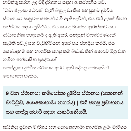
නඩත්තු කරන ලද වීදි දර්ශනය සඳහා ආකර්ශනීය වේ.
"ටමා ප්ලාසා ටෙරස්" වැනි බහුල වාණිජ පහසුකම් දුම්රිය
ස්ථානයට සෘජුවම සම්බන්ධ වී ඇති බැවින්, එය එහි උසස් ජීවන
තත්ත්වය සඳහා ප්‍රසිද්ධය. එය හොඳ මහජන ආරක්ෂාව සහ
අධ්‍යාපනික පහසුකම් ද ඇති අතර, සන්සුන් වාතාවරණයක්
කැමති පවුල් සහ වැඩිහිටියන් අතර එය ජනප්‍රිය කරයි. එය
සොබාදහම සහ නාගරික පහසුකම් බාධාවකින් තොරව මිශ්‍ර වන
නවීන නේවාසික ප්‍රදේශයකි.
තමප්ලාසා දුම්රිය ස්ථානය අවට ඇති දේපල මෙතැනින්
සොයාගත හැකිය.
9 වන ස්ථානය: කමියෝකා දුම්රිය ස්ථානය (කොනන්
වාට්ටුව, යොකොහාමා නගරය) | එහි පහසු ප්‍රවාහනය
සහ සාප්පු සවාරි සඳහා ආකර්ශනීයයි.
කයිකියු ප්‍රධාන මාර්ගය සහ යොකොහාමා නාගරික උමං මාර්ගය