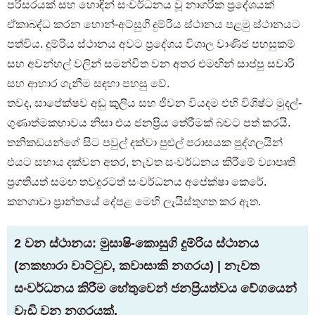
පරිසරයක් සහ හොඳින් සංවර්ධනය වූ නාගරික ප්‍රදේශයක්
ඒකාබද්ධ කරන හොන්-අට්සුගි දුම්රිය ස්ථානය පළමු ස්ථානයට
පත්විය. දුම්රිය ස්ථානය අවට ප්‍රදේශය විශාල වාණිජ පහසුකම්
සහ අවන්හල් වලින් සමන්විත වන අතර එමඟින් සාප්පු සවාරි
සහ ආහාර ගැනීම සඳහා පහසු වේ.
තවද, සාපේක්ෂව අඩු කුලිය සහ ජීවන වියදම එහි විශිෂ්ට මුදල්-
ගුණාත්මකභාවය නිසා එය ජනප්‍රිය තේරීමක් බවට පත් කරයි.
තනිකඩයන්ගේ සිට පවුල් දක්වා පුළුල් පරාසයක පුද්ගලයින්
එයට සහාය දක්වන අතර, නැවත සංවර්ධනය කිරීමේ ව්‍යාපෘති
ප්‍රගතියත් සමඟ තවදුරටත් සංවර්ධනය අපේක්ෂා කෙරේ.
කනගාවා ප්‍රාන්තයේ දේපළ මෙහි ලැයිස්තුගත කර ඇත.
2 වන ස්ථානය: මුසාෂි-කොසුගි දුම්රිය ස්ථානය
(නකහාරා වාට්ටුව, කවාසාකි නගරය) | නැවත
සංවර්ධනය කිරීම හේතුවෙන් ජනප්‍රියත්වය වේගයෙන්
වැඩි වන නගරයක්.