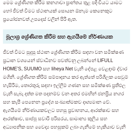
මෙම ශ්‍රේණිගත කිරීම කනගාවා ප්‍රාන්තය තුළ පදිංචියට යාමට
හෝ ජීවත් වීමට ස්ථානයක් සොයන ඕනෑම කෙනෙකුට
ප්‍රයෝජනවත් උපදෙස් වලින් පිරී ඇත.
මූලාශ්‍ර ශ්‍රේණිගත කිරීම සහ ඇගයීමේ නිර්ණායක
ජීවත් වීමට සුදුසු ස්ථාන ශ්‍රේණිගත කිරීම සඳහා වන සමීක්ෂණ
ප්‍රධාන වශයෙන් ස්වාධීනව පවත්වනු ලබන්නේ LIFULL
HOME'S, SUUMO සහ Iiheya Net වැනි දේපළ වෙළඳාම් ද්වාර
මගිනි. ශ්‍රේණිගත කිරීම් සම්පාදනය කර ඇත්තේ පරිශීලක සෙවුම්
හැසිරීම, තොරතුරු සඳහා ඉල්ලීම් ගණන සහ සමීක්ෂණ ප්‍රතිඵල
වැනි සැබෑ දත්ත මත පදනම්ව වන අතර එමඟින් ජනප්‍රිය නගර
සහ කැපී පෙනෙන ප්‍රදේශ සංඛ්‍යාත්මකව දෘශ්‍යමාන වේ.
ඇගයීමේ නිර්ණායකවලට පහසු ප්‍රවාහනය, ආරක්ෂාව සහ
ආරක්ෂාව, සාප්පු සවාරි පරිසරය, සාමාන්‍ය කුලිය සහ
අධ්‍යාපනික සහ වෛද්‍ය පහසුකම් ලබා ගැනීමේ හැකියාව වැනි