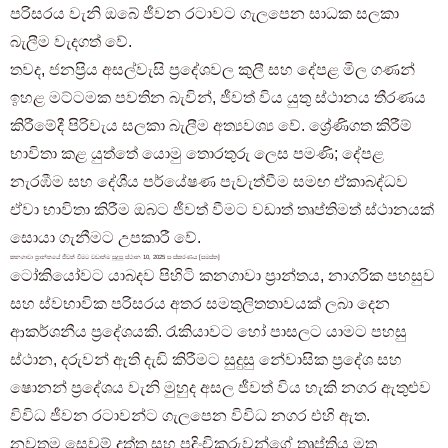
පරිසරය වැනි ඔබේ ජීවන රටාවට ගැලපෙන සාධක සලකා
බැලීම වැදගත් වේ.
තවද, ජනප්‍රිය අසල්වැසි ප්‍රදේශවල කුලී සහ දේපළ මිල ගණන්
ඉහළ මට්ටමක පවතින බැවින්, ජීවත් විය යුතු ස්ථානය තීරණය
කිරීමේදී පිරිවැය සලකා බැලීම අත්‍යවශ්‍ය වේ. ශ්‍රේණිගත කිරීම්
භාවිතා කළ යුත්තේ යොමු තොරතුරු ලෙස පමණි; දේපළ
නැරඹීම සහ දේශීය පර්යේෂණ පැවැත්වීම සමඟ ඒකාබද්ධව
ඒවා භාවිතා කිරීම ඔබට ජීවත් වීමට වඩාත් තෘප්තිමත් ස්ථානයක්
සොයා ගැනීමට උපකාරී වේ.
කනගාවා ප්‍රාන්තයේ ජීවත් වීමට වඩාත්ම සුදුසු ස්ථාන 10, 2025 සංස්කරණය [සමස්ත]
ටෝකියෝවට යාබදව පිහිටි කනගාවා ප්‍රාන්තය, නාගරික පහසුව
සහ ස්වභාවික පරිසරය අතර සමතුලිතතාවයක් ලබා දෙන
ආකර්ශනීය ප්‍රදේශයකි. රැකියාවට හෝ පාසලට යාමට පහසු
ස්ථාන, දරුවන් ඇති දැඩි කිරීමට සුදුසු නේවාසික ප්‍රදේශ සහ
ෂොනන් ප්‍රදේශය වැනි මුහුද අසල ජීවත් විය හැකි නගර ඇතුළුව
විවිධ ජීවන රටාවන්ට ගැලපෙන විවිධ නගර එහි ඇත.
නවතම සෙවුම් දත්ත සහ පදිංචිකරුවන්ගේ තෘප්තිය මත