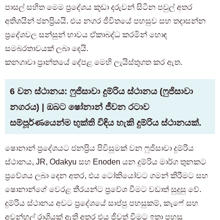
පාසල් සහිත මෙම ප්‍රදේශය කුඩා දරුවන් සිටින පවුල් අතර
අතිශයින් ජනප්‍රියයි. එය නගර ජීවිතයේ පහසුව සහ තදාසන්න
ප්‍රදේශවල සන්සුන් භාවය ඒකාබද්ධ කරමින් හොඳ
සමබරතාවයක් ලබා දෙයි.
කනගාවා ප්‍රාන්තයේ දේපළ මෙහි ලැයිස්තුගත කර ඇත.
6 වන ස්ථානය: ෆුජිසාවා දුම්රිය ස්ථානය (ෆුජිසාවා
නගරය) | ඔබට ෂෝනාන් ජීවන රටාව
සම්පූර්ණයෙන්ම භුක්ති විඳිය හැකි දුම්රිය ස්ථානයක්.
ෂොනාන් ප්‍රදේශයට ජනප්‍රිය පිවිසුමක් වන ෆුජිසාවා දුම්රිය
ස්ථානය, JR, Odakyu සහ Enoden යන දුම්රිය මාර්ග තුනකට
ප්‍රවේශය ලබා දෙන අතර, එය ටෝකියෝවට ගමන් කිරීමට සහ
ෂොනාන්ගේ වෙරළ තීරයන්ට ප්‍රවේශ වීමට වඩාත් සුදුසු වේ.
කාමරයක් සොයන පාරිභෝගිකයින් සඳහා
දුම්රිය ස්ථානය අවට ප්‍රදේශයේ සාප්පු පහසුකම්, කැෆේ සහ
03-6712-4346
අවන්හල් රාශියක් ඇති අතර එය ජීවත් වීමට ඉතා පහසු