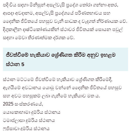
පදිංචිය සඳහා මිනිසුන් අසල්වැසි ප්‍රදේශ තෝරා ගන්නා අතර,
ආපදා අවදානම, අසල්වැසි ප්‍රදේශයේ පරිණතභාවය සහ
දෛනික ජීවිතයේ පහසුව වැනි සාධක ද ​​වැදගත් නිර්ණායක වේ.
දිගුකාලීන දෘෂ්ටිකෝණයකින් ස්ථාවර ජීවිතයක් සොයන පවුල්
සඳහා මේවා තීරණාත්මක දර්ශක වේ.
ජීවත්වීමේ හැකියාව ශ්‍රේණිගත කිරීම අනුව ඉහළම
ස්ථාන 5
ස්ථාන මට්ටමේ ජීවත්වීමේ හැකියාව ශ්‍රේණිගත කිරීමේදී,
ඇගයීමේ අවධානය යොමු වන්නේ දෛනික ජීවිතයේ පහසුව
සහ අවට පහසුකම් ලබා ගැනීමේ හැකියාව මත ය.
2025 සංස්කරණයේ,
යොකොහාමා දුම්රිය ස්ථානය
ටමාප්ලාසා දුම්රිය ස්ථානය
ෆුජිසාවා දුම්රිය ස්ථානය