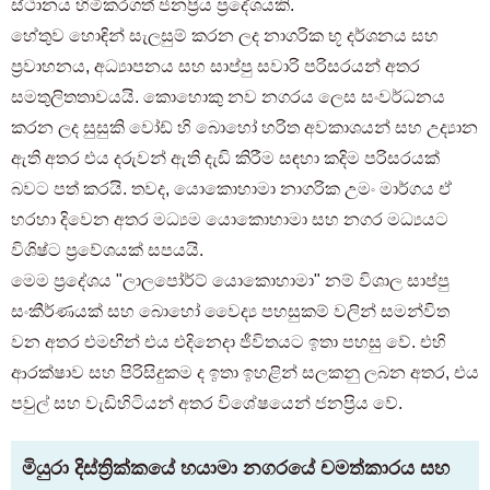
ස්ථානය හිමිකරගත් ජනප්‍රිය ප්‍රදේශයකි.
හේතුව හොඳින් සැලසුම් කරන ලද නාගරික භූ දර්ශනය සහ
ප්‍රවාහනය, අධ්‍යාපනය සහ සාප්පු සවාරි පරිසරයන් අතර
සමතුලිතතාවයයි. කොහොකු නව නගරය ලෙස සංවර්ධනය
කරන ලද සුසුකි වෝඩ් හි බොහෝ හරිත අවකාශයන් සහ උද්‍යාන
ඇති අතර එය දරුවන් ඇති දැඩි කිරීම සඳහා කදිම පරිසරයක්
බවට පත් කරයි. තවද, යොකොහාමා නාගරික උමං මාර්ගය ඒ
හරහා දිවෙන අතර මධ්‍යම යොකොහාමා සහ නගර මධ්‍යයට
විශිෂ්ට ප්‍රවේශයක් සපයයි.
මෙම ප්‍රදේශය "ලාලපෝර්ට් යොකොහාමා" නම් විශාල සාප්පු
සංකීර්ණයක් සහ බොහෝ වෛද්‍ය පහසුකම් වලින් සමන්විත
වන අතර එමඟින් එය එදිනෙදා ජීවිතයට ඉතා පහසු වේ. එහි
ආරක්ෂාව සහ පිරිසිදුකම ද ඉතා ඉහළින් සලකනු ලබන අතර, එය
පවුල් සහ වැඩිහිටියන් අතර විශේෂයෙන් ජනප්‍රිය වේ.
මියුරා දිස්ත්‍රික්කයේ හයාමා නගරයේ චමත්කාරය සහ