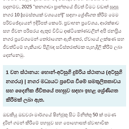
පදනම්ව, 2025 "කනගාවා ප්‍රාන්තයේ ජීවත් වීමට වඩාත් සුදුසු
නගර 10 [සමස්තයක් වශයෙන්]" සඳහා ශ්‍රේණිගත කිරීම් මෙම
පරිච්ඡේදයෙන් ඉදිරිපත් කෙරේ. ප්‍රවාහන ප්‍රවේශය, ආරක්ෂාව
සහ ජීවන පරිසරය ඇතුළු විවිධ දෘෂ්ටිකෝණවලින් අපි ජනප්‍රිය
නගර ප්‍රවේශමෙන් තෝරාගෙන ඇති අතර, ඒවායේ ලක්ෂණ සහ
ජීවත්වීමේ හැකියාව පිළිබඳ සවිස්තරාත්මක පැහැදිලි කිරීම් ලබා
දෙන්නෙමු.
1 වන ස්ථානය: හොන්-අට්සුගි දුම්රිය ස්ථානය (අට්සුගි
නගරය) | නගර මධ්‍යයට ප්‍රවේශ වීමේ සමතුලිතතාවය
සහ දෛනික ජීවිතයේ පහසුව සඳහා ඉහළ ශ්‍රේණිගත
කිරීමක් ලබා ඇත.
ඔඩකියු ඔඩවරා මාර්ගයේ ෂින්ජුකු සිට මිනිත්තු 50 ක් පමණ
දුරින් ගමන් කිරීමේ පහසුව සහ පොහොසත් ස්වාභාවික