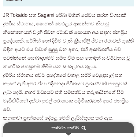
JR Tokaido සහ Sagami රේඛා මගින් සේවය කරන චිගසාකි
දුම්රිය ස්ථානය, ෂොනන් වෙරළට ආසන්නව නිවාඩු
නිකේතනයක් වැනි ජීවන රටාවක් සොයන අය සඳහා ජනප්‍රිය
ප්‍රදේශයකි. සර්ෆින් හෝ දිවීම වැනි ක්‍රියාශීලී ජීවන රටාවක් භුක්ති
විඳින අයට එය වඩාත් සුදුසු වන අතර, එහි ආකර්ශනීය බව
පවතින්නේ සොබාදහමට සමීප වීම සහ හොඳින් සංවර්ධනය වූ
නාගරික පහසුකම් තිබීම යන සංකලනය තුළය.
දුම්රිය ස්ථානය අවට ප්‍රදේශයේ විශාල සුපිරි වෙළඳසැල් සහ
කැෆේ ඇති අතර ඒවා එදිනෙදා ජීවිතයට ප්‍රමාණවත් පහසුවක්
ලබා දෙයි. නගර මධ්‍යයට එහි සමීපත්වය තරුණයින්ගේ සිට
වැඩිහිටියන් දක්වා පුළුල් පරාසයක පදිංචිකරුවන් අතර ජනප්‍රිය
වේ.
කනගාවා ප්‍රාන්තයේ දේපළ මෙහි ලැයිස්තුගත කර ඇත.
කාමරය සෙවීම