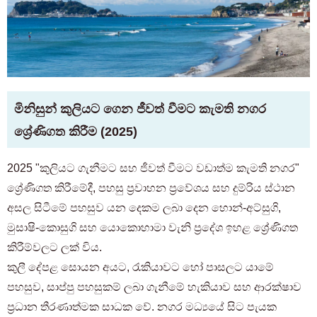
මිනිසුන් කුලියට ගෙන ජීවත් වීමට කැමති නගර
ශ්‍රේණිගත කිරීම (2025)
2025 "කුලියට ගැනීමට සහ ජීවත් වීමට වඩාත්ම කැමති නගර"
ශ්‍රේණිගත කිරීමේදී, පහසු ප්‍රවාහන ප්‍රවේශය සහ දුම්රිය ස්ථාන
අසල සිටීමේ පහසුව යන දෙකම ලබා දෙන හොන්-අට්සුගි,
මුසාෂි-කොසුගි සහ යොකොහාමා වැනි ප්‍රදේශ ඉහළ ශ්‍රේණිගත
කිරීම්වලට ලක් විය.
කුලී දේපළ සොයන අයට, රැකියාවට හෝ පාසලට යාමේ
පහසුව, සාප්පු පහසුකම් ලබා ගැනීමේ හැකියාව සහ ආරක්ෂාව
ප්‍රධාන තීරණාත්මක සාධක වේ. නගර මධ්‍යයේ සිට පැයක