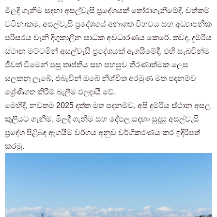
මිලදී ගැනීම සඳහා අසල්වැසි ප්‍රදේශයක් තෝරාගැනීමේදී, වත්කම්
වටිනාකම, අසල්වැසි ප්‍රදේශයේ අනාගත විභවය සහ අධ්‍යාපනික
පරිසරය වැනි දිගුකාලීන සාධක අවධාරණය කෙරේ. තවද, දුම්රිය
ස්ථාන මට්ටමින් අසල්වැසි ප්‍රදේශයක් ඇගයීමේදී, එහි සැබවින්ම
ජීවත් වීමෙන් පසු තෘප්තිය සහ පහසුව තීරණාත්මක ලෙස
සලකනු ලැබේ, එබැවින් ඔබේ නිශ්චිත අරමුණ මත පදනම්ව
ශ්‍රේණිගත කිරීම් බැලීම ඵලදායී වේ.
මෙහිදී, නවතම 2025 දත්ත මත පදනම්ව, අපි දුම්රිය ස්ථාන අසල
කුලියට ගැනීම, මිලදී ගැනීම සහ දේපල සඳහා සුදුසු අසල්වැසි
ප්‍රදේශ පිළිබඳ ඇගයීම් වර්ගය අනුව වර්ගීකරණය කර ඉදිරිපත්
කරමු.