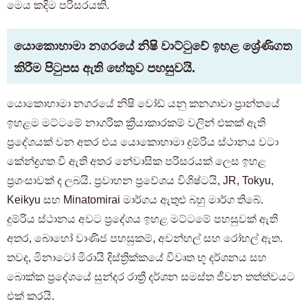
මෙය කදිම පරිසරයකි.
යොකොහාමා නගරයේ නිෂි වාට්ටුවේ ඉහළ ශ්‍රේණිගත
කිරීම පිටුපස ඇති හේතුව පහසුවයි.
යොකොහාමා නගරයේ නිෂි වෝඩ් යනු කනගාවා ප්‍රාන්තයේ
ඉහළම මට්ටමේ නාගරික ක්‍රියාකාරකම් වලින් එකක් ඇති
ප්‍රදේශයක් වන අතර එය යොකොහාමා දුම්රිය ස්ථානය වටා
කේන්ද්‍රගත වී ඇති අතර නේවාසික පරිසරයක් ලෙස ඉහළ
ප්‍රශංසාවක් ද ලබයි. ප්‍රවාහන ප්‍රවේශය විශිෂ්ටයි, JR, Tokyu,
Keikyu සහ Minatomirai මාර්ගය ඇතුළු බහු මාර්ග තිබේ.
දුම්රිය ස්ථානය අවට ප්‍රදේශය ඉහළ මට්ටමේ පහසුවක් ඇති
අතර, බොහෝ වාණිජ පහසුකම්, අවන්හල් සහ රෝහල් ඇත.
තවද, මිනාටෝ මිරායි දිස්ත්‍රික්කයේ විවෘත භූ දර්ශනය සහ
බොක්ක ප්‍රදේශයේ සුන්දර රාත්‍රී දර්ශන සමස්ත ජීවන තත්ත්වයට
එක් කරයි.