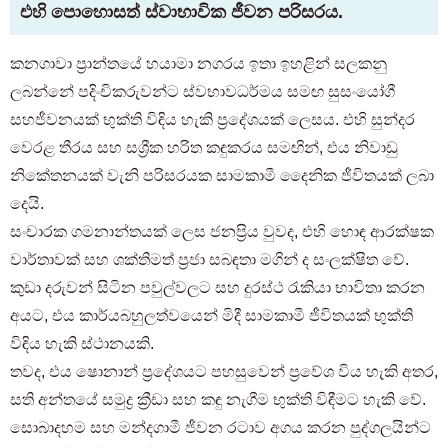
එහි පොහොසත් ස්වාභාවික ජීවන පරිසරය.
කනගාවා ප්‍රාන්තයේ හයාමා නගරය ඉතා ඉහළින් සලකනු
ලබන්නේ පදිංචිකරුවන්ට ස්වභාවධර්මය සමඟ සුසංයෝගී
සහජීවනයක් භුක්ති විඳිය හැකි ප්‍රදේශයක් ලෙසය. එහි සුන්දර
වෙරළ තීරය සහ සශ්‍රීක හරිත කඳුකරය සමඟින්, එය නිවාඩු
නිකේතනයක් වැනි පරිසරයක සාමකාමී දෛනික ජීවිතයක් ලබා
දෙයි.
සංචාරක ගමනාන්තයක් ලෙස ජනප්‍රිය වුවද, එහි හොඳ ආරක්ෂක
වාර්තාවක් සහ ශක්තිමත් ප්‍රජා සබඳතා මගින් ද සංලක්ෂිත වේ.
කුඩා දරුවන් සිටින පවුල්වලට සහ දුරස්ථ රැකියා භාවිතා කරන
අයට, එය කාර්යබහුලත්වයෙන් මිදී සාමකාමී ජීවිතයක් භුක්ති
විඳිය හැකි ස්ථානයකි.
තවද, එය ෂොනාන් ප්‍රදේශයට පහසුවෙන් ප්‍රවේශ විය හැකි අතර,
සති අන්තයේ සමුද්‍ර ක්‍රීඩා සහ කඳු නැගීම භුක්ති විඳීමට හැකි වේ.
සොබාදහම සහ මන්දගාමී ජීවන රටාව අගය කරන පුද්ගලයින්ට