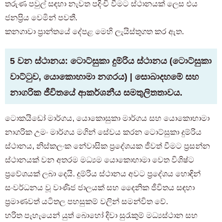
තරුණ පවුල් සඳහා නැවත පදිංචි වීමට ස්ථානයක් ලෙස එය
ජනප්‍රිය වෙමින් පවතී.
කනගාවා ප්‍රාන්තයේ දේපළ මෙහි ලැයිස්තුගත කර ඇත.
5 වන ස්ථානය: ටොට්සුකා දුම්රිය ස්ථානය (ටොට්සුකා
වාට්ටුව, යොකොහාමා නගරය) | සොබාදහමේ සහ
නාගරික ජීවිතයේ ආකර්ශනීය සමතුලිතතාවය.
ටොකයිඩෝ මාර්ගය, යොකොසුකා මාර්ගය සහ යොකොහාමා
නාගරික උමං මාර්ගය මගින් සේවය කරන ටොට්සුකා දුම්රිය
ස්ථානය, නිස්කලංක නේවාසික ප්‍රදේශයක ජීවත් වීමට ප්‍රසන්න
ස්ථානයක් වන අතරම මධ්‍යම යොකොහාමා වෙත විශිෂ්ට
ප්‍රවේශයක් ලබා දෙයි. දුම්රිය ස්ථානය අවට ප්‍රදේශය හොඳින්
සංවර්ධනය වූ වාණිජ ජාලයක් සහ දෛනික ජීවිතය සඳහා
ප්‍රමාණවත් යටිතල පහසුකම් වලින් සමන්විත වේ.
හරිත පැහැයෙන් යුත් බොහෝ දිවා සුරැකුම් මධ්‍යස්ථාන සහ