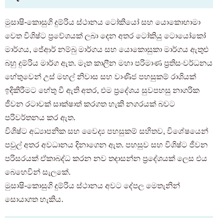
මුසාෂි-කොසුගි දුම්රිය ස්ථානය ටෝකියෝ සහ යොකොහාමා
වෙත විශිෂ්ට ප්‍රවේශයක් ලබා දෙන අතර ටෝකියු ටොයෝකෝ
මාර්ගය, ජේආර් නම්බු මාර්ගය සහ යොකොසුකා මාර්ගය ඇතුළු
බහු දුම්රිය මාර්ග ඇත. මෑත කාලීන මහා පරිමාණ ප්‍රතිසංවර්ධනය
හේතුවෙන් උස් මහල් නිවාස සහ වාණිජ පහසුකම් රාශියක්
ඉදිකිරීමට හේතු වී ඇති අතර, එම ප්‍රදේශය සුවපහසු නාගරික
ජීවන රටාවක් සාක්ෂාත් කරගත හැකි නගරයක් බවට
පරිවර්තනය කර ඇත.
විශිෂ්ට අධ්‍යාපනික සහ වෛද්‍ය පහසුකම් සහිතව, විශේෂයෙන්
පවුල් අතර අවධානය දිනාගෙන ඇත. පහසුව සහ විශිෂ්ට ජීවන
පරිසරයක් ඒකාබද්ධ කරන නව තදාසන්න ප්‍රදේශයක් ලෙස එය
බෙහෙවින් සැලකේ.
මුසාෂි-කොසුගි දුම්රිය ස්ථානය අවට දේපල මෙතැනින්
සොයාගත හැකිය.