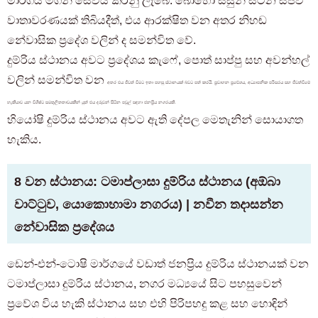
මාර්ගය මගින් සේවය කරනු ලැබේ. බොහෝ සිසුන් සිටින සජීවී
වාතාවරණයක් තිබියදීත්, එය ආරක්ෂිත වන අතර නිහඬ
නේවාසික ප්‍රදේශ වලින් ද සමන්විත වේ.
දුම්රිය ස්ථානය අවට ප්‍රදේශය කැෆේ, පොත් සාප්පු සහ අවන්හල්
වලින් සමන්විත වන
අතර එය ජීවත් වීමට ඉතා පහසු ස්ථානයක් බවට පත් කරයි. ප්‍රවාහන ප්‍රවේශය, අධ්‍යාපනික පරිසරය සහ ජීවත්වීමේ
හැකියාව යන විශිෂ්ට සමතුලිතතාවයකින් යුත් එය දරුවන් සිටින පවුල් සඳහා ජනප්‍රිය නගරයකි.
හියෝෂි දුම්රිය ස්ථානය අවට ඇති දේපල මෙතැනින් සොයාගත
හැකිය.
8 වන ස්ථානය: ටමාප්ලාසා දුම්රිය ස්ථානය (අඕබා
වාට්ටුව, යොකොහාමා නගරය) | නවීන තදාසන්න
නේවාසික ප්‍රදේශය
ඩෙන්-එන්-ටොෂි මාර්ගයේ වඩාත් ජනප්‍රිය දුම්රිය ස්ථානයක් වන
ටමාප්ලාසා දුම්රිය ස්ථානය, නගර මධ්‍යයේ සිට පහසුවෙන්
ප්‍රවේශ විය හැකි ස්ථානය සහ එහි පිරිපහදු කළ සහ හොඳින්