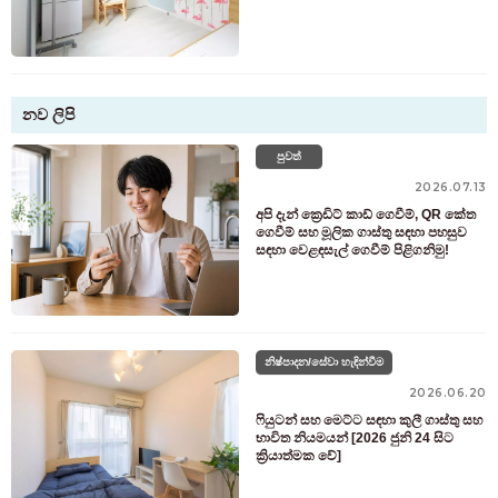
නව ලිපි
පුවත්
2026.07.13
අපි දැන් ක්‍රෙඩිට් කාඩ් ගෙවීම්, QR කේත
ගෙවීම් සහ මූලික ගාස්තු සඳහා පහසුව
සඳහා වෙළඳසැල් ගෙවීම් පිළිගනිමු!
නිෂ්පාදන/සේවා හැඳින්වීම
2026.06.20
ෆියුටන් සහ මෙට්ට සඳහා කුලී ගාස්තු සහ
භාවිත නියමයන් [2026 ජුනි 24 සිට
ක්‍රියාත්මක වේ]