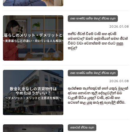
ගෘහ භාණ්ඩ සහිත මහල් නිවාස ගැන
2026.01.08
තනිව ජීවත් වීමේ වාසි සහ අවාසි
මොනවාද? ඔබේ දෙමාපියන් සමඟ ජීවත්
වීමට වඩා වෙනස්කම් සහ එයට සුදුසු
කවුද?
ගෘහ භාණ්ඩ සහිත මහල් නිවාස ගැන
2026.01.08
ආරක්ෂක තැන්පතුවක් හෝ යතුරු මුදලක්
අවශ්‍ය නොවන කුලී දේපළවලින් ඔබ
වැළකී සිටිය යුතුද? වාසි, අවාසි සහ
සටහන් කළ යුතු කරුණු පැහැදිලි කිරීම.
කොටස් නිවස ගැන