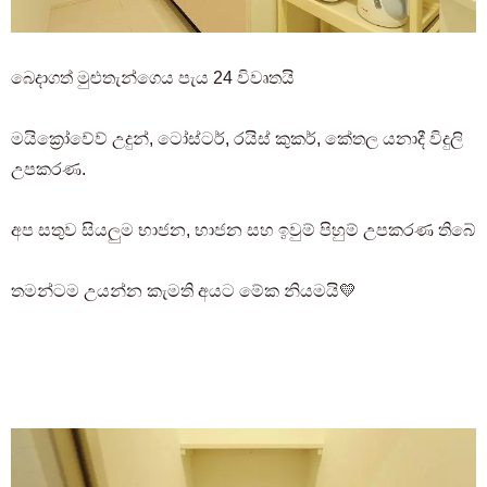
බෙදාගත් මුළුතැන්ගෙය පැය 24 විවෘතයි
මයික්‍රෝවේව් උදුන්, ටෝස්ටර්, රයිස් කුකර්, කේතල යනාදී විදුලි
උපකරණ.
අප සතුව සියලුම භාජන, භාජන සහ ඉවුම් පිහුම් උපකරණ තිබේ
තමන්ටම උයන්න කැමති අයට මේක නියමයි💛