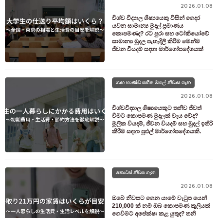
2026.01.08
විශ්ව විද්‍යාල ශිෂ්‍යයෙකු විසින් ගෙදර
යවන සාමාන්‍ය මුදල් ප්‍රමාණය
කොපමණද? රට පුරා සහ ටෝකියෝවේ
සාමාන්‍ය මුදල පැහැදිලි කිරීම මෙන්ම
ජීවන වියදම් සඳහා මාර්ගෝපදේශයක්
ගෘහ භාණ්ඩ සහිත මහල් නිවාස ගැන
2026.01.08
විශ්වවිද්‍යාල ශිෂ්‍යයෙකුට තනිව ජීවත්
වීමට කොපමණ මුදලක් වැය වේද?
මූලික වියදම්, ජීවන වියදම් සහ මුදල් ඉතිරි
කිරීම සඳහා පුළුල් මාර්ගෝපදේශයකි.
කොටස් නිවස ගැන
2026.01.08
ඔබේ නිවසට ගෙන යාමේ වැටුප යෙන්
210,000 ක් නම් ඔබ කොපමණ කුලියක්
ගෙවීමට අපේක්ෂා කළ යුතුද? තනි