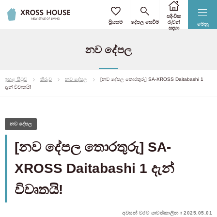
පදිංචික
ප්‍රියතම
දේපල සෙවීම
රුවන්
මෙනු
සඳහා
නව දේපල
ඉහළ පිටුව
තීරුව
නව දේපල
[නව දේපල තොරතුරු] SA-XROSS Daitabashi 1
දැන් විවෘතයි!
නව දේපල
[නව දේපල තොරතුරු] SA-
XROSS Daitabashi 1 දැන්
විවෘතයි!
අවසන් වරට යාවත්කාලීන：2025.05.01