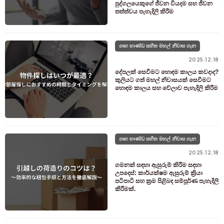
පුද්ගලයෙකුගේ ජීවන වියදම සහ ජීවන
තත්ත්වය පැහැදිලි කිරීම
ගෘහ භාණ්ඩ සහිත මහල් නිවාස ගැන
2025.12.18
දේපලක් සෙවීමට හොඳම කාලය කවදාද?
කුලියට ගත් මහල් නිවාසයක් සෙවීමට
හොඳම කාලය සහ වේලාව පැහැදිලි කිරීම
ගෘහ භාණ්ඩ සහිත මහල් නිවාස ගැන
2025.12.18
ගමනක් සඳහා ඇසුරුම් කිරීම සඳහා
උපදෙස්: කාර්යක්ෂම ඇසුරුම් ක්‍රියා
පටිපාටි සහ ක්‍රම පිළිබඳ සම්පූර්ණ පැහැදිලි
කිරීමක්.