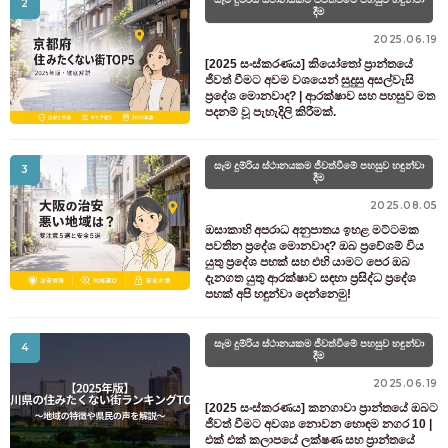
2
දීම
2025.06.19
[2025 සංස්කරණය] කියෝතෝ ප්‍රාන්තයේ
ජීවත් වීමට අවම වශයෙන් සුදුසු අසල්වැසි
ප්‍රදේශ මොනවාද? | ආරක්ෂාව සහ පහසුව මත
පදනම් වූ පැහැදිලි කිරීමක්.
සෑම දුම්රිය ස්ථානයකම ජීවත්වීමේ පහසුව හඳුන්වා
3
දීම
2025.08.05
ඔසාකාහි අපරාධ අනුපාතය ඉහළ මට්ටමක
පවතින ප්‍රදේශ මොනවාද? ඔබ ප්‍රවේශම් විය
යුතු ප්‍රදේශ පහක් සහ එහි යාමට පෙර ඔබ
දැනගත යුතු ආරක්ෂාව සඳහා ප්‍රසිද්ධ ප්‍රදේශ
පහක් අපි හඳුන්වා දෙන්නෙමු!
සෑම දුම්රිය ස්ථානයකම ජීවත්වීමේ පහසුව හඳුන්වා
4
දීම
2025.06.19
[2025 සංස්කරණය] කනගාවා ප්‍රාන්තයේ ඔබට
ජීවත් වීමට අවශ්‍ය නොවන හොඳම නගර 10 |
එක් එක් කලාපයේ ලක්ෂණ සහ ප්‍රාන්තයේ