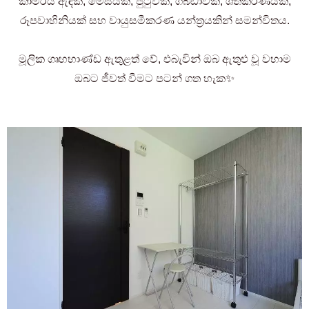
කාමරය ඇඳක්, මේසයක්, පුටුවක්, ගබඩාවක්, ශීතකරණයක්,
රූපවාහිනියක් සහ වායුසමීකරණ යන්ත්‍රයකින් සමන්විතය.
මූලික ගෘහභාණ්ඩ ඇතුළත් වේ, එබැවින් ඔබ ඇතුළු වූ වහාම
ඔබට ජීවත් වීමට පටන් ගත හැක✨