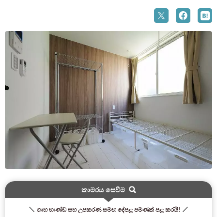
කාමරය සෙවීම
ගෘහ භාණ්ඩ සහ උපකරණ සමඟ දේපළ පමණක් පළ කරයි!