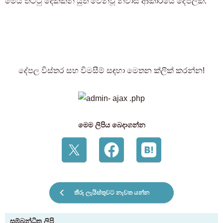
මෙය තට්ටු දෙකකින් යුත් වෙන්වූ නිවාස ආකාරයේ දේපලකි.
දේපල විස්තර සහ විමසීම් සඳහා මෙතන ක්ලික් කරන්න!
මෙම ලිපිය බෙදාගන්න
තීරු ලැයිස්තුවට නැවත යන්න
සම්බන්ධිත ලිපි