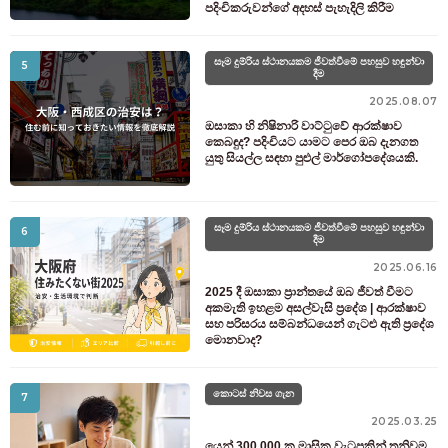
පදිංචිකරුවන්ගේ අදහස් පැහැදිලි කිරීම
සෑම දුම්රිය ස්ථානයකම ජීවත්වීමේ පහසුව හඳුන්වා
5
දීම
2025.08.07
ඔසාකා හි නිෂිනාරි වාට්ටුවේ ආරක්ෂාව
කෙබඳුද? පදිංචියට යාමට පෙර ඔබ දැනගත
යුතු සියල්ල සඳහා පුළුල් මාර්ගෝපදේශයකි.
සෑම දුම්රිය ස්ථානයකම ජීවත්වීමේ පහසුව හඳුන්වා
6
දීම
2025.06.16
2025 දී ඔසාකා ප්‍රාන්තයේ ඔබ ජීවත් වීමට
අකමැති ඉහළම අසල්වැසි ප්‍රදේශ | ආරක්ෂාව
සහ පරිසරය සම්බන්ධයෙන් ගැටළු ඇති ප්‍රදේශ
මොනවාද?
කොටස් නිවස ගැන
7
2025.03.25
යෙන් 300,000 ක මාසික වැටුපකින් තනිවම