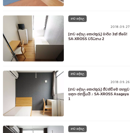
නව දේපල
2018.09.27
[නව දේපල තොරතුරු] මාර්ග 3ක් තිබේ!
SA-XROSS වර්ධනය 2
නව දේපල
2018.09.26
[නව දේපල තොරතුරු] ජීවත්වීමේ පහසුව
සඳහා ජනප්‍රියයි ♪ SA-XROSS Asagaya
1
නව දේපල