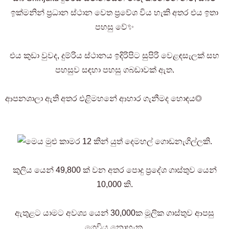
ඉක්මනින් ප්‍රධාන ස්ථාන වෙත ප්‍රවේශ විය හැකි අතර එය ඉතා
පහසු වේ✨
එය කුඩා වුවද, දුම්රිය ස්ථානය ඉදිරිපිට සුපිරි වෙළඳසැලක් සහ
පහසුව සඳහා පහසු ගබඩාවක් ඇත.
ආපනශාලා ඇති අතර එළිමහනේ ආහාර ගැනීමද හොඳය◎
මෙය මුළු කාමර 12 කින් යුත් දෙමහල් ගොඩනැගිල්ලකි.
කුලිය යෙන් 49,800 ක් වන අතර පොදු ප්‍රදේශ ගාස්තුව යෙන්
10,000 කි.
ඇතුළට යාමට අවශ්‍ය යෙන් 30,000ක මූලික ගාස්තුව ආපසු
ගෙවිය නොහැක.