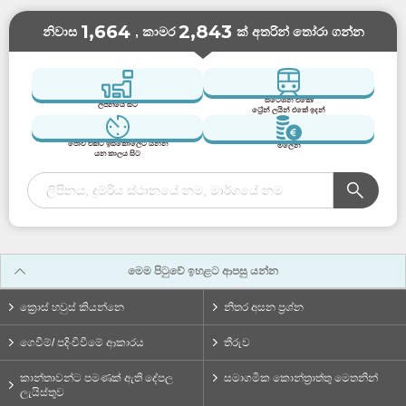
1,664
2,843
නිවාස
, කාමර
ක් අතරින් තෝරා ගන්න
ස්ටේශන් එකේ/
ලිපිනයේ සිට
ට්‍රේන් ලයින් එකේ ඉදන්
ජොව් එකට ඉස්කෝලෙට යන්න
මිලෙන්
යන කාලය සිට
මෙම පිටුවේ ඉහළට ආපසු යන්න
ක්‍රොස් හවුස් කියන්නෙ
නිතර අසන ප්‍රශ්න
ගෙවීම්/ පදිංචිවීමේ ආකාරය
තීරුව
කාන්තාවන්ට පමණක් ඇති දේපල
සමාගමික කොන්ත්‍රාත්තු මෙතනින්
ලැයිස්තුව