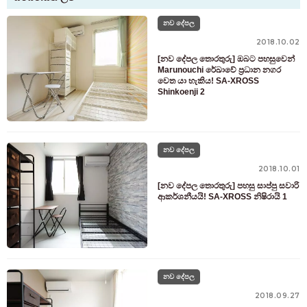
නව දේපල
2018.10.02
[නව දේපල තොරතුරු] ඔබට පහසුවෙන්
Marunouchi රේඛාවේ ප්‍රධාන නගර
වෙත යා හැකිය! SA-XROSS
Shinkoenji 2
නව දේපල
2018.10.01
[නව දේපල තොරතුරු] පහසු සාප්පු සවාරි
ආකර්ශනීයයි! SA-XROSS නිෂිරායි 1
කාමරයක් සොයන පාරිභෝගිකයින් සඳහා
නව දේපල
03-6712-4346
2018.09.27
වැඳී සිටින සහ පැමිණෙන පදිංචිකරුවන් සඳහා පමණි