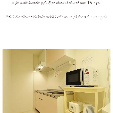
සෑම කාමරයකම පුද්ගලික ශීතකරණයක් සහ TV ඇත.
ඔබට විසිත්ත කාමරයට යාමට අවශ්‍ය නැති නිසා එය පහසුයි♪