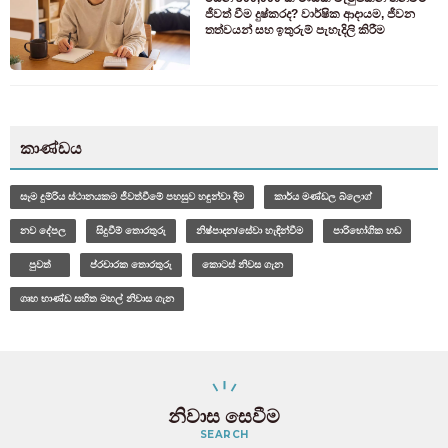
ජීවත් වීම දුෂ්කරද? වාර්ෂික ආදායම, ජීවන
තත්වයන් සහ ඉතුරුම් පැහැදිලි කිරීම
කාණ්ඩය
සෑම දුම්රිය ස්ථානයකම ජීවත්වීමේ පහසුව හඳුන්වා දීම
කාර්ය මණ්ඩල බ්ලොග්
නව දේපල
සිදුවීම් තොරතුරු
නිෂ්පාදන/සේවා හැඳින්වීම
පාරිභෝගික හඬ
පුවත්
ප්රචාරක තොරතුරු
කොටස් නිවස ගැන
ගෘහ භාණ්ඩ සහිත මහල් නිවාස ගැන
නිවාස සෙවීම
SEARCH