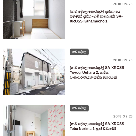
2018.09.26
[නව දේපල තොරතුරු] දන්නා අය
පමණක් දන්නා මගී නගරයක්! SA-
XROSS Kanamecho 1
නව දේපල
2018.09.26
[නව දේපල තොරතුරු] SA-XROSS
Yoyogi Uehara 2, නවීන
වාතාවරණයක් සහිත නගරයක්
නව දේපල
2018.09.25
[නව දේපල තොරතුරු] SA-XROSS
Tobu Nerima 1 දැන් විවෘතයි!