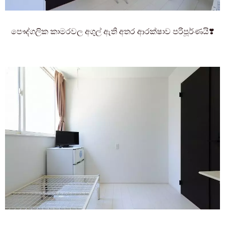
පෞද්ගලික කාමරවල අගුල් ඇති අතර ආරක්ෂාව පරිපූර්ණයි❣️