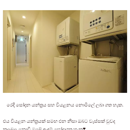
රෙදි සෝදන යන්ත්‍රය සහ වියළනය නොමිලේ ලබා ගත හැක.
එය වියළන යන්ත්‍රයක් සමඟ එන නිසා ඔබට වැස්සක් වුවද
කලබල නොවී ඔබේ ඇඳුම් සෝදාගත හැක❣️