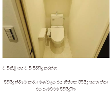
වැසිකිළි සහ වැසි පිරිසිදු කරන්න
පිරිසිදු කිරීමේ කාර්ය මණ්ඩලය එය නිතිපතා පිරිසිදු කරන නිසා
එය සැමවිටම පිරිසිදුයි✨