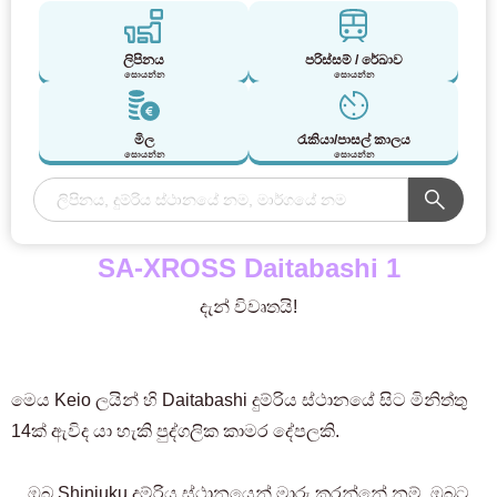
ලිපිනය
පරිස්සම් / රේඛාව
සොයන්න
සොයන්න
මිල
රැකියා/පාසල් කාලය
සොයන්න
සොයන්න
SA-XROSS Daitabashi 1
දැන් විවෘතයි!
මෙය Keio ලයින් හි Daitabashi දුම්රිය ස්ථානයේ සිට මිනිත්තු
14ක් ඇවිද යා හැකි පුද්ගලික කාමර දේපලකි.
ඔබ Shinjuku දුම්රිය ස්ථානයෙන් මාරු කරන්නේ නම්, ඔබට