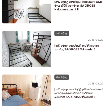
[නව දේපල තොරතුරු] Ikebukuro වෙත
03-6712-4344
මාරු කිරීම් නොමැත! SA-XROSS
Nakamurabashi 1!
නව දේපල
2018.09.27
[නව දේපල තොරතුරු] පැරණි තාලයේ
නගරය, SA-XROSS Tokiwadai 1
නව දේපල
2018.09.27
[නව දේපල තොරතුරු] ලබන වසන්තයේ
සිට චියෝඩා මාර්ගයේ ආරම්භක
ස්ථානය! SA-XROSS කිටයාසේ 1