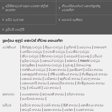
අයිතිකරුවන් සඳහා මෙතන ක්ලික්
නියෝජිතයන්ගේ කොන්ත්‍රාත්තු
කරන්න
මෙතනින්
සයිට් මැප් එක
සමාගම් පැතිකඩ
ප්‍රයිවසි පොලිසි
ප්‍රදේශය අනුව කොටස් නිවාස සොයන්න
ටෝකියෝ
ෂින්ජුකු වාට්ටුව
ෂිබුයා වාට්ටුව
සුගිනාමි
සෙටගාය
නකානෝ
නෙරිමා වාට්ටුව
ඉටබාෂි වාට්ටුව
ටොෂිමා වාට්ටුව
කිටා වාට්ටුව
ෂිනගාවා වාට්ටුව
මෙගුරෝ
ඔටා-කු
ටයිටෝ
සුමිදා වාට්ටුව
කොටෝ වාට්ටුව
අරකාවා
Adachi වාට්ටුව
කට්සුෂිකා
එඩෝගාවා වාට්ටුව
චුඕ-කු
මිනාටෝ-කු
බන්කියෝ වාට්ටුව
මිටකා නගරය
මුසාෂිනෝ
මචිඩා නගරය
කොකුබුන්ජි නගරය
නිෂි-ටෝකියෝ නගරය
හිගෂිකුරුමේ නගරය
කොමේ නගරය
ටාචිකාවා
කුනිටාචි නගරය
චොෆු නගරය
කොගනෙයි නගරය
කොඩෙයිරා නගරය
හිගෂිමුරායාමා නගරය
ෆුචූ
හචියෝජි
ටමා නගරය
කනගාවා
යොකොහාමා
කවාසාකි නගරය
එබිනා නගරය
සගමිහාරා නගරය
සයිටම්
සයිටම් නගරය
වරාබි නගරය
ෂිකි නගරය
කොෂිගයා නගරය
කවගුචි නගරය
අසකා නගරය
සෝකා
වකෝ නගරය