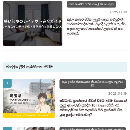
ගෘහ භාණ්ඩ සහිත මහල් නිවාස ගැන
2025.12.18
කුඩා කාමර පිරිසැලසුම් සඳහා සම්පූර්ණ
මාර්ගෝපදේශයක්: වැරදි වළක්වා ගැනීම
සඳහා අලංකාර අභ්‍යන්තර උදාහරණ සහ
උපදෙස්.
ජනප්‍රිය ලිපි ශ්‍රේණිගත කිරීම
සෑම දුම්රිය ස්ථානයකම ජීවත්වීමේ පහසුව හඳුන්වා
1
දීම
2025.06.19
සයිටාමා ප්‍රාන්තයේ ජීවත් වීමට අවම වශයෙන්
සුදුසු අසල්වැසි ප්‍රදේශ 10 | සැබෑ පරිශීලක
සමාලෝචන මත පදනම්ව ඔබ ප්‍රවේශම් විය
යුතු ප්‍රදේශ මොනවාද?
සෑම දුම්රිය ස්ථානයකම ජීවත්වීමේ පහසුව හඳුන්වා