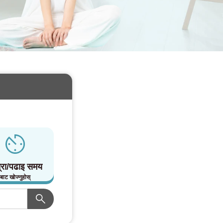
्रा/पढाइ समय
बाट खोज्नुहोस्