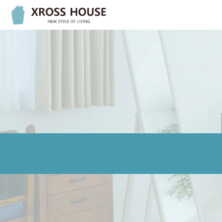
Osaka, Japan मा भाडाको घर र शेयर हाउस – फर्निचर सहित, ० धरौटी