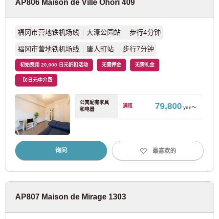
AP806 Maison de Ville Ohori 409
福冈市营地铁机场线
大濠公园站 步行4分钟
京都
福冈市营地铁机场线
唐人町站 步行7分钟
JR东日本
初始费用 20,000 日元折扣活动
无需押金
无需礼金
【0日元中介费
JR东海道本线
(37)
公寓配有家具
79,800
满租
yen～
和电器
JR西日本
JR京都线
(14)
询问
最喜欢的
京阪电车
AP807 Maison de Mirage 1303
京阪本线
(9)