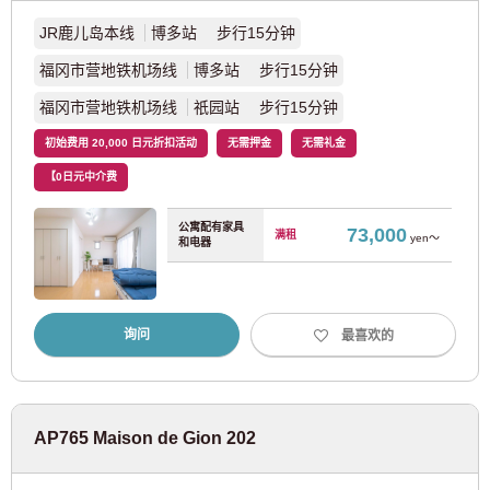
阪急宝冢线
(4)
JR鹿儿岛本线
博多站 步行15分钟
福冈市营地铁机场线
博多站 步行15分钟
福冈市营地铁机场线
祇园站 步行15分钟
爱知
初始费用 20,000 日元折扣活动
无需押金
无需礼金
【0日元中介费
JR东日本
公寓配有家具
73,000
满租
yen～
JR东海道本线
(37)
和电器
近畿日本铁道
询问
最喜欢的
近铁南大阪线
(7)
近铁名古屋线
(11)
AP765 Maison de Gion 202
名古屋市交通局