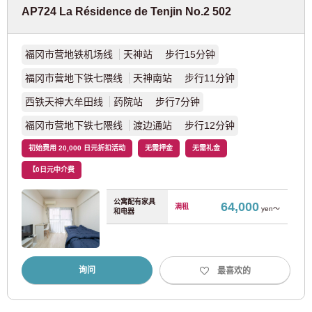
仅供预定入住者与居民使用
AP724 La Résidence de Tenjin No.2 502
17
18
19
20
21
22
23
JR樱岛线
(1)
03-6712-4344
24
25
26
27
28
29
30
31
阪和线（天王寺～和歌山）
(14)
福冈市营地铁机场线
天神站 步行15分钟
福冈市营地下铁七隈线
天神南站 步行11分钟
JR东西线
(20)
决定
清除
西铁天神大牟田线
药院站 步行7分钟
JR京都线
(14)
福冈市营地下铁七隈线
渡边通站 步行12分钟
初始费用 20,000 日元折扣活动
无需押金
无需礼金
大阪东线
(21)
【0日元中介费
阪神电铁
公寓配有家具
64,000
满租
yen～
和电器
阪神难波线
(10)
询问
最喜欢的
阪神本线
(9)