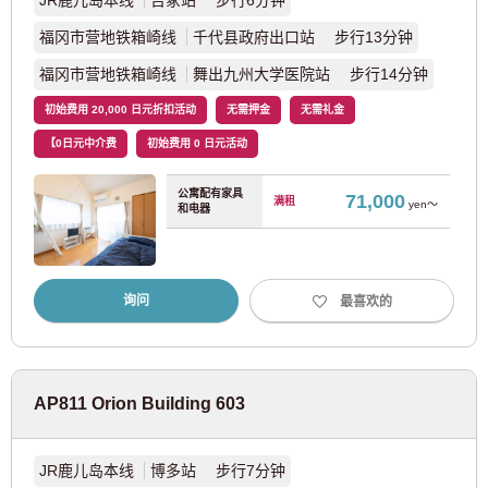
JR鹿儿岛本线
吉冢站 步行6分钟
福冈市营地铁箱崎线
千代县政府出口站 步行13分钟
近畿日本铁道
福冈市营地铁箱崎线
舞出九州大学医院站 步行14分钟
近铁南大阪线
(7)
初始费用 20,000 日元折扣活动
无需押金
无需礼金
【0日元中介费
初始费用 0 日元活动
近铁大阪线
(4)
公寓配有家具
71,000
满租
yen～
和电器
近铁奈良线
(2)
询问
最喜欢的
兵库
JR东日本
AP811 Orion Building 603
JR东海道本线
(37)
JR鹿儿岛本线
博多站 步行7分钟
阪神电铁