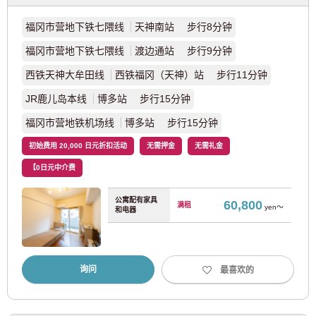
福冈市营地下铁七隈线
天神南站 步行8分钟
东武龟户线
(1)
福冈市营地下铁七隈线
渡边通站 步行9分钟
东武野田线
(7)
西铁天神大牟田线
西铁福冈（天神）站 步行11分钟
JR鹿儿岛本线
博多站 步行15分钟
北总铁道
福冈市营地铁机场线
博多站 步行15分钟
北总铁道北总线
(8)
初始费用 20,000 日元折扣活动
无需押金
无需礼金
【0日元中介费
首都圈新城铁
公寓配有家具
60,800
满租
yen～
和电器
筑波快车
(10)
东京临海高速铁路
询问
最喜欢的
临海线
(12)