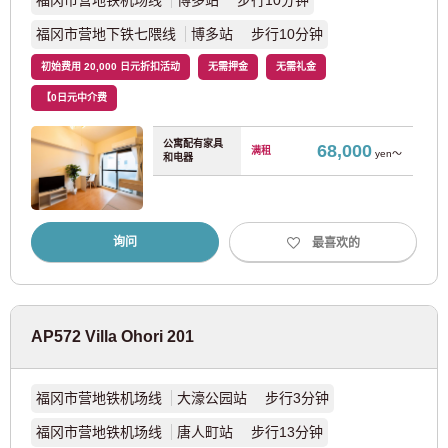
福冈市营地铁机场线
博多站 步行10分钟
东急池上线
(34)
福冈市营地下铁七隈线
博多站 步行10分钟
东急目黑线
(41)
初始费用 20,000 日元折扣活动
无需押金
无需礼金
【0日元中介费
东急多摩川线
(9)
公寓配有家具
68,000
满租
yen～
和电器
东急新横滨线
(3)
西武铁道
询问
最喜欢的
西武新宿线
(165)
西武池袋线
(91)
AP572 Villa Ohori 201
西武有乐町线
(23)
福冈市营地铁机场线
大濠公园站 步行3分钟
福冈市营地铁机场线
唐人町站 步行13分钟
西武丰岛线
(15)