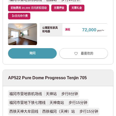
东京地铁有乐町线
(67)
初始费用 20,000 日元折扣活动
无需押金
无需礼金
东京地铁副都心线
(69)
【0日元中介费
公寓配有家具
72,000
东京地铁日比谷线
(22)
满租
yen～
和电器
东京地铁东西线
(86)
询问
最喜欢的
东京地铁南北线
(15)
东京都交通局
AP522 Pure Dome Progresso Tenjin 705
都营大江户线
(119)
福冈市营地铁机场线
天神站 步行8分钟
都营三田线
(53)
福冈市营地下铁七隈线
天神南站 步行15分钟
西铁天神大牟田线
西铁福冈（天神）站 步行15分钟
都营新宿线
(22)