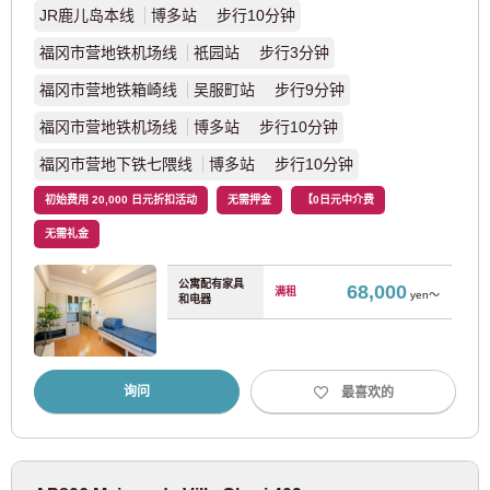
JR鹿儿岛本线
博多站 步行10分钟
福冈市营地铁机场线
祇园站 步行3分钟
名古屋市营地铁樱通线
(29)
福冈市营地铁箱崎线
吴服町站 步行9分钟
名古屋市营地铁鹤舞线
(23)
福冈市营地铁机场线
博多站 步行10分钟
福冈市营地下铁七隈线
博多站 步行10分钟
名古屋市营地铁东山线
(40)
初始费用 20,000 日元折扣活动
无需押金
【0日元中介费
名古屋市营地铁名城线
(16)
无需礼金
公寓配有家具
名古屋铁道
68,000
满租
yen～
和电器
名铁名古屋本线
(5)
询问
最喜欢的
JR东海
JR中央线
(16)