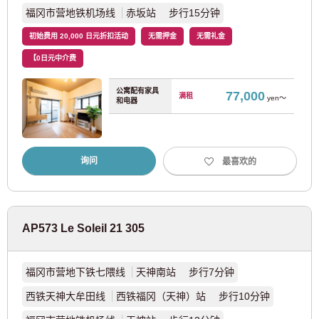
福冈市营地铁机场线
赤坂站 步行15分钟
西武国分寺线
(4)
初始费用 20,000 日元折扣活动
无需押金
无需礼金
【0日元中介费
西武玉子线
(5)
公寓配有家具
77,000
满租
yen～
和电器
京王电铁
京王线
(110)
询问
最喜欢的
京王新线
(20)
京王井之头线
(46)
AP573 Le Soleil 21 305
京王相模原线
(3)
福冈市营地下铁七隈线
天神南站 步行7分钟
京王高尾线
(1)
西铁天神大牟田线
西铁福冈（天神）站 步行10分钟