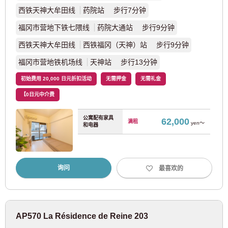
京成松户线
(7)
西铁天神大牟田线
药院站 步行7分钟
福冈市营地下铁七隈线
药院大通站 步行9分钟
京急电铁
西铁天神大牟田线
西铁福冈（天神）站 步行9分钟
京急本线
(65)
福冈市营地铁机场线
天神站 步行13分钟
初始费用 20,000 日元折扣活动
无需押金
无需礼金
京急机场线
(4)
【0日元中介费
京急大师线
(6)
公寓配有家具
62,000
满租
yen～
和电器
东武铁道
东武东上线
询问
(69)
最喜欢的
东武伊势崎线
(35)
AP570 La Résidence de Reine 203
东武大师线
(11)