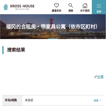
选择通勤/上学时间
选择车站/路线
选择详细条件
选择地址
选择地址
重置
重置
重置
重置
重置
最喜欢的
搜索
对于居民
选单
仅选择东京23区
全选
按关键字过滤
请输入最近的上班或学校通勤车站。
福冈的合租房・带家具公寓（依市区町村）
您最多可以指定3个车站。
按车站搜索
北海道
无下限
无上限
3 0 日元
9 0 日元
目的地站
北海道
(1)
3.5 0 日元
8 0 日元
预计客房供应日期
搜索结果
4 0 日元
7 0 日元
关东
按路线搜索
4.5 0 日元
6 0 日元
所需时间
东京
(1024)
5 0 日元
5.5 0 日元
关东
大阪
爱知
从车站步行
分享
5.5 0 日元
5 0 日元
京都
奈良
兵库
神奈川
(167)
6 0 日元
4.5 0 日元
福冈
北海道
转账次数
埼玉
(51)
7 0 日元
4 0 日元
决定
清除
性別
车站/线路
未指定
改变
8 0 日元
3.5 0 日元
关东
千叶
(71)
仅限女的