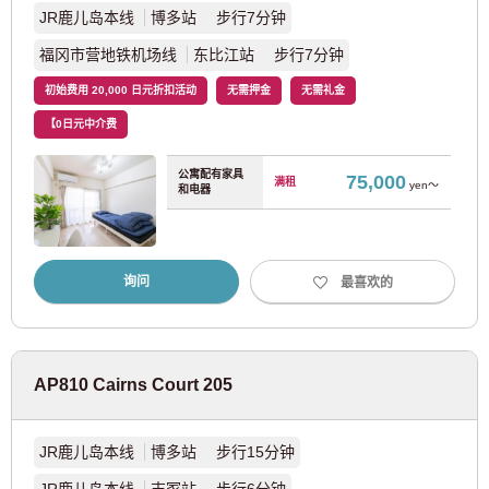
阪急电铁株式会社
JR鹿儿岛本线
博多站 步行7分钟
福冈市营地铁机场线
东比江站 步行7分钟
阪急京都线
(36)
初始费用 20,000 日元折扣活动
无需押金
无需礼金
【0日元中介费
京福电铁
公寓配有家具
75,000
满租
yen～
和电器
京福电铁岚山线
(2)
京都市交通局
询问
最喜欢的
京都市营地铁乌丸线
(2)
京都市营地下铁东西线
(1)
AP810 Cairns Court 205
JR鹿儿岛本线
博多站 步行15分钟
奈良