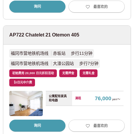
询问
最喜欢的
新班车
(1)
AP722 Chatelet 21 Otemon 405
大阪
JR东日本
福冈市营地铁机场线
赤坂站 步行11分钟
福冈市营地铁机场线
大濠公园站 步行7分钟
JR东海道本线
(37)
初始费用 20,000 日元折扣活动
无需押金
无需礼金
【0日元中介费
大阪地铁
公寓配有家具
76,000
满租
yen～
和电器
大阪地铁四桥线
(15)
大阪地铁南港港城线
(3)
询问
最喜欢的
大阪地铁御堂筋线
(46)