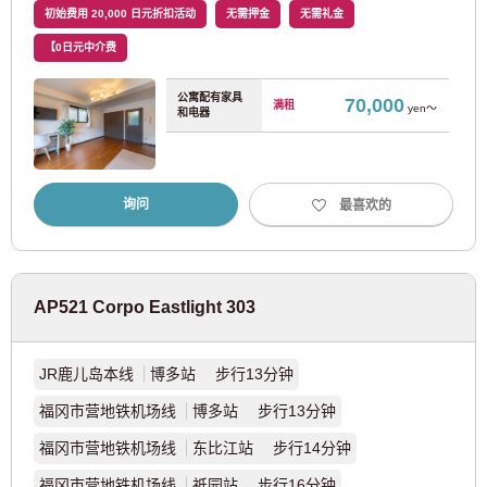
初始费用 20,000 日元折扣活动
无需押金
无需礼金
JR欧米茄线
(2)
【0日元中介费
JR八公线
(1)
公寓配有家具
70,000
满租
yen～
和电器
JR相模线
(1)
询问
最喜欢的
东京地铁
东京地铁丸之内线
(126)
AP521 Corpo Eastlight 303
东京地铁银座线
(12)
JR鹿儿岛本线
博多站 步行13分钟
东京地铁半藏门线
(6)
福冈市营地铁机场线
博多站 步行13分钟
东京地铁千代田线
(20)
福冈市营地铁机场线
东比江站 步行14分钟
福冈市营地铁机场线
祇园站 步行16分钟