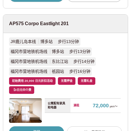
相铁本线
(6)
AP575 Corpo Eastlight 201
多摩都市单轨电车
JR鹿儿岛本线
博多站 步行13分钟
多摩单轨电车
(5)
福冈市营地铁机场线
博多站 步行13分钟
东洋高速铁道
福冈市营地铁机场线
东比江站 步行14分钟
福冈市营地铁机场线
祇园站 步行16分钟
东洋快速线
(1)
初始费用 20,000 日元折扣活动
无需押金
无需礼金
【0日元中介费
埼玉高速铁道
公寓配有家具
72,000
满租
yen～
埼玉快速铁路
(5)
和电器
龙铁