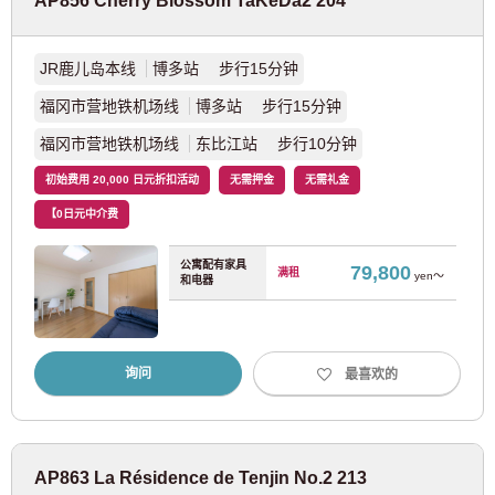
AP856 Cherry Blossom TaKeDa2 204
JR鹿儿岛本线
博多站 步行15分钟
福冈市营地铁机场线
博多站 步行15分钟
福冈市营地铁机场线
东比江站 步行10分钟
初始费用 20,000 日元折扣活动
无需押金
无需礼金
【0日元中介费
公寓配有家具
79,800
满租
yen～
和电器
询问
最喜欢的
AP863 La Résidence de Tenjin No.2 213