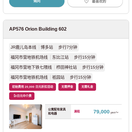
询问
最喜欢的
流山铁道
(1)
近畿日本铁道
AP576 Orion Building 602
近铁难波线
(1)
JR鹿儿岛本线
博多站 步行7分钟
福冈市营地铁机场线
东比江站 步行15分钟
JR东海
福冈市营地下铁七隈线
栉田神社站 步行15分钟
JR关西本线
(1)
福冈市营地铁机场线
祇园站 步行15分钟
初始费用 20,000 日元折扣活动
无需押金
无需礼金
神户市交通局
【0日元中介费
神户市营地铁山手线
(1)
公寓配有家具
79,000
满租
yen～
和电器
埼玉新都市交通