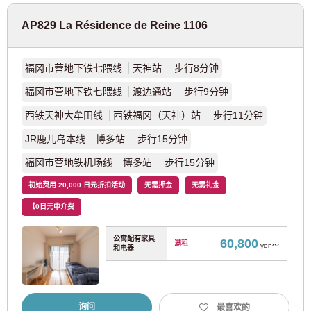
AP829 La Résidence de Reine 1106
福冈市营地下铁七隈线
天神站 步行8分钟
福冈市营地下铁七隈线
渡边通站 步行9分钟
西铁天神大牟田线
西铁福冈（天神）站 步行11分钟
JR鹿儿岛本线
博多站 步行15分钟
福冈市营地铁机场线
博多站 步行15分钟
初始费用 20,000 日元折扣活动
无需押金
无需礼金
【0日元中介费
公寓配有家具
60,800
满租
yen～
和电器
118
118
118
118
118
更改搜索条件
查看搜索结果
查看搜索结果
查看搜索结果
查看搜索结果
查看搜索结果
适用物业
适用物业
适用物业
适用物业
适用物业
件
件
件
件
件
按车站/线路/地址/通勤时间/其他详细条件搜索
询问
最喜欢的