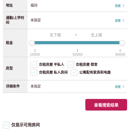
9 0 日元
3 0 日元
地址
福冈
改变
不包括仅限女的物件
添加车站
JR东日本
中部
通勤/上学时
优惠活动
未指定
改变
间
1个月0日元租金活动
JR山手线
(92)
爱知县
(52)
~
初始费用 0 日元活动
租金
JR中央线/总武线
(210)
初始费用 20,000 日元折扣活动
近畿
10000
50000
90000
初期费用半价活动
JR埼京线
(37)
奈良
(1)
无需押金
合租房屋 半私人
合租房屋 宿舍
房型
合租房屋 私人房间
公寓配有家具和电器
无需礼金
JR湘南新宿线
(24)
京都
(9)
【0日元中介费
详细条件
未指定
改变
上野东京线
(4)
【限时优惠！入住日期前 52 天（通常为 37 天）开始接受申请。
大阪
(165)
JR常磐线
(32)
查看搜索结果
特征标签
兵库县
(5)
设施
JR京滨东北线
(70)
可容纳2人
仅显示可用房间
九州