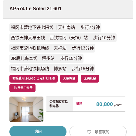
AP574 Le Soleil 21 601
横滨市交通局
福冈市营地下铁七隈线
天神南站 步行7分钟
蓝线
(18)
西铁天神大牟田线
西铁福冈（天神）站 步行10分钟
JR西日本
福冈市营地铁机场线
天神站 步行13分钟
JR鹿儿岛本线
博多站 步行15分钟
JR东西线
(20)
福冈市营地铁机场线
博多站 步行15分钟
奈良线
(3)
初始费用 20,000 日元折扣活动
无需押金
无需礼金
【0日元中介费
新京成电铁
公寓配有家具
80,800
满租
yen～
和电器
新京成线
(4)
相模铁道
询问
最喜欢的