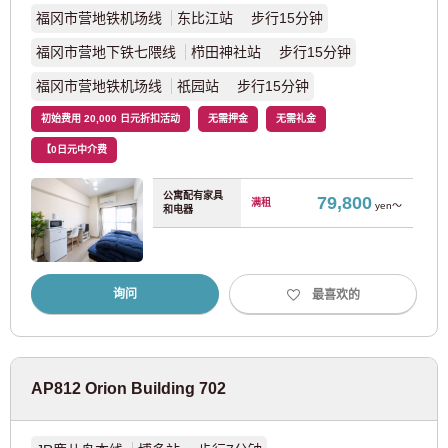
福冈市营地铁机场线
东比江站 步行15分钟
福冈市营地下铁七隈线
栉田神社站 步行15分钟
阪神本线
(9)
福冈市营地铁机场线
祇园站 步行15分钟
阪急电铁株式会社
初始费用 20,000 日元折扣活动
无需押金
无需礼金
【0日元中介费
阪急神户线
(8)
公寓配有家具
79,800
满租
yen～
和电器
福冈
询问
最喜欢的
JR九州
JR鹿儿岛本线
(68)
AP812 Orion Building 702
福冈市交通局