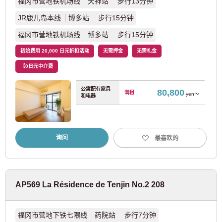
福冈市营地铁机场线
天神站 步行13分钟
小田急电铁
JR鹿儿岛本线
博多站 步行15分钟
福冈市营地铁机场线
博多站 步行15分钟
小田急小田原线
(80)
初始费用 20,000 日元折扣活动
无需押金
无需礼金
小田急多摩线
(2)
【0日元中介费
公寓配有家具
80,800
京成电铁
满租
yen～
和电器
京成押上线
(3)
询问
最喜欢的
京成干线
(47)
京成金町线
(9)
AP569 La Résidence de Tenjin No.2 208
京成千叶线
(11)
福冈市营地下铁七隈线
药院站 步行7分钟