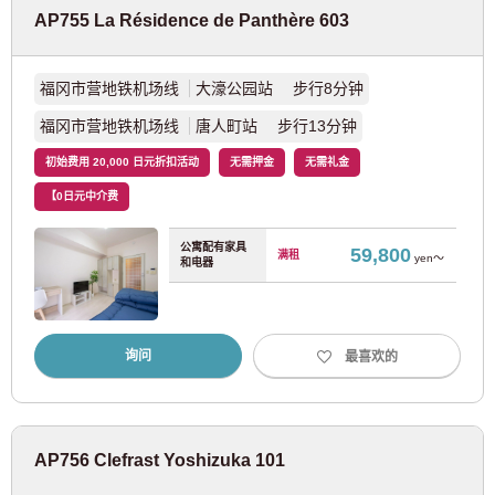
AP755 La Résidence de Panthère 603
近畿日本铁道
福冈市营地铁机场线
大濠公园站 步行8分钟
近铁南大阪线
(7)
福冈市营地铁机场线
唐人町站 步行13分钟
初始费用 20,000 日元折扣活动
无需押金
无需礼金
近铁大阪线
(4)
【0日元中介费
近铁奈良线
(2)
公寓配有家具
59,800
满租
yen～
和电器
阪急电铁株式会社
阪急千里线
(20)
询问
最喜欢的
阪急京都线
(36)
AP756 Clefrast Yoshizuka 101
阪急神户线
(8)