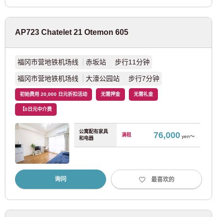
大阪地铁谷町线
(31)
AP723 Chatelet 21 Otemon 605
大阪地铁长堀鹤见绿地线
(18)
福冈市营地铁机场线
赤坂站 步行11分钟
大阪地铁千日前线
(19)
福冈市营地铁机场线
大濠公园站 步行7分钟
初始费用 20,000 日元折扣活动
无需押金
无需礼金
大阪地铁中央线
(15)
【0日元中介费
大阪地铁堺筋线
(5)
公寓配有家具
76,000
满租
yen～
和电器
大阪地铁今里筋线
(28)
日
月
火
水
木
金
土
JR西日本
2026
年
八月
询问
最喜欢的
1
2
致寻找房间的顾客
大阪环状线
(33)
3
4
5
6
7
8
9
03-6712-4346
10
11
12
13
14
15
16