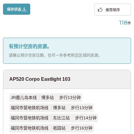
无线网络（免费）
JR京叶线
(8)
保存状态
推荐顺序
自行车停放（自行车）
福冈
(118)
JR横滨线
(28)
自行车停放（轻便摩托车）
118
件
JR南部线
(40)
有预计空房的房源。
JR横须贺线
(12)
请确认预计空房日期，也可一并参考附近区域的房源。
JR东北本线
(4)
AP520 Corpo Eastlight 103
JR高崎线
(2)
JR鹿儿岛本线
博多站 步行13分钟
JR东海道本线
(37)
福冈市营地铁机场线
博多站 步行13分钟
宇都宫线
(7)
福冈市营地铁机场线
东比江站 步行14分钟
福冈市营地铁机场线
祇园站 步行16分钟
JR武藏野线
(9)