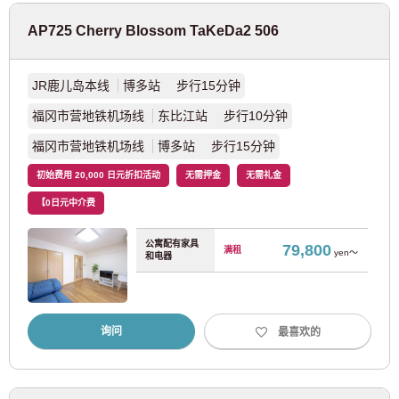
京阪电车
AP725 Cherry Blossom TaKeDa2 506
京阪本线
(9)
JR鹿儿岛本线
博多站 步行15分钟
京阪中之岛线
(1)
福冈市营地铁机场线
东比江站 步行10分钟
福冈市营地铁机场线
博多站 步行15分钟
南海电铁
初始费用 20,000 日元折扣活动
无需押金
无需礼金
南海本线
(10)
【0日元中介费
南海高野线
(8)
公寓配有家具
79,800
满租
yen～
和电器
阪堺电车
询问
最喜欢的
阪堺电铁阪堺线
(9)
阪堺电铁上町线
(3)