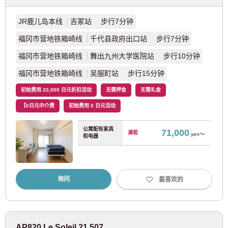
JR鹿儿岛本线
吉冢站 步行7分钟
JR千岁线
(1)
福冈市营地铁箱崎线
千代县政府出口站 步行7分钟
JR函馆本线
(1)
福冈市营地铁箱崎线
舞出九州大学医院站 步行10分钟
福冈市营地铁箱崎线
吴服町站 步行15分钟
札幌市交通局
初始费用 20,000 日元折扣活动
无需押金
无需礼金
札幌市营地下铁南北线
(1)
【0日元中介费
初始费用 0 日元活动
公寓配有家具
札幌市营地铁东宝线
(1)
71,000
满租
yen～
和电器
询问
最喜欢的
AP820 Le Soleil 21 507