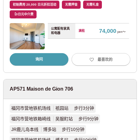
初始费用 20,000 日元折扣活动
无需押金
无需礼金
都营浅草线
(27)
【0日元中介费
日暮里/舍人班轮
(20)
公寓配有家具
74,000
满租
yen～
和电器
都电荒川线
(21)
询问
最喜欢的
东急电铁
东急东横线
(93)
AP571 Maison de Gion 706
东急田园都市线
(67)
福冈市营地铁机场线
祇园站 步行3分钟
东急大井町线
(43)
福冈市营地铁箱崎线
吴服町站 步行9分钟
东急世田谷线
(58)
JR鹿儿岛本线
博多站 步行10分钟