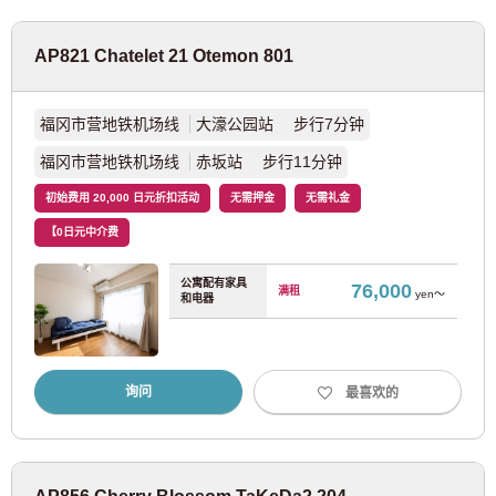
AP821 Chatelet 21 Otemon 801
福冈市营地铁机场线
大濠公园站 步行7分钟
福冈市营地铁机场线
赤坂站 步行11分钟
初始费用 20,000 日元折扣活动
无需押金
无需礼金
【0日元中介费
公寓配有家具
76,000
满租
yen～
和电器
询问
最喜欢的