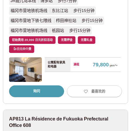
JR鹿儿岛本线
博多站 步行7分钟
福冈市营地铁机场线
(96)
福冈市营地铁机场线
东比江站 步行15分钟
福冈市营地下铁七隈线
栉田神社站 步行15分钟
福冈市营地下铁七隈线
(55)
福冈市营地铁机场线
祇园站 步行15分钟
福冈市营地铁箱崎线
(31)
初始费用 20,000 日元折扣活动
无需押金
无需礼金
【0日元中介费
西日本旅客铁道
公寓配有家具
79,800
满租
yen～
和电器
西铁天神大牟田线
(27)
西铁贝冢线
(1)
询问
最喜欢的
北海道
AP813 La Résidence de Fukuoka Prefectural
Office 608
JR北海道