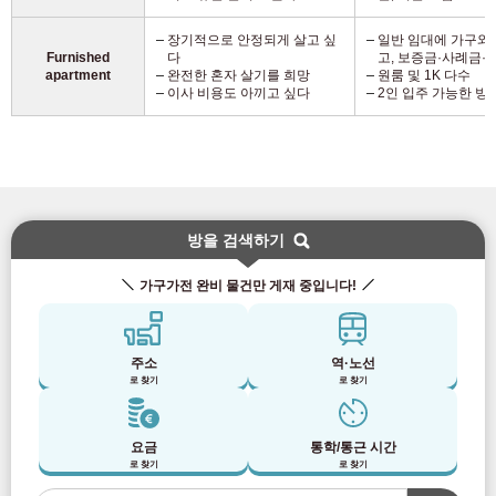
장기적으로 안정되게 살고 싶
일반 임대에 가구와
Furnished
다
고, 보증금·사례금·
apartment
완전한 혼자 살기를 희망
원룸 및 1K 다수
이사 비용도 아끼고 싶다
2인 입주 가능한 방
방을 검색하기
가구가전 완비 물건만 게재 중입니다!
주소
역·노선
로 찾기
로 찾기
요금
통학/통근 시간
로 찾기
로 찾기