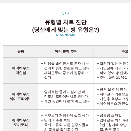
유형별 차트 진단
(당신에게 맞는 방 유형은?)
DIAGNOSIS
유형
이런 분께 추천
주요 
비용을 줄이면서도 혼자 사는
열쇠가 있는 완전 
쉐어하우스
것과 비슷한 생활을 하고 싶다
개인실에 가구, 가전제
개인실
재택근무나 공부에 집중하고
되어 있어 방 안에서
싶다
주방, 화장실, 욕실
한 방을 여러 명이 
임대료는 줄이고 싶지만 어느
쉐어하우스
파티션과 커튼으로 
정도의 프라이버시도 원한다
세미 프라이빗
개인용 책상과 조명
개인 공간에서 편히 쉬고 싶다
쉐어하우스 개인실
무엇보다 저렴하게 살고 싶다
공유룸 스타일
쉐어하우스
단기 거주를 희망
임대료는 최저 수준
도미토리
국제 교류와 다른 입주자들과
1인 1침대에 수납, 
의 교류를 즐기고 싶다
블, 커튼 포함