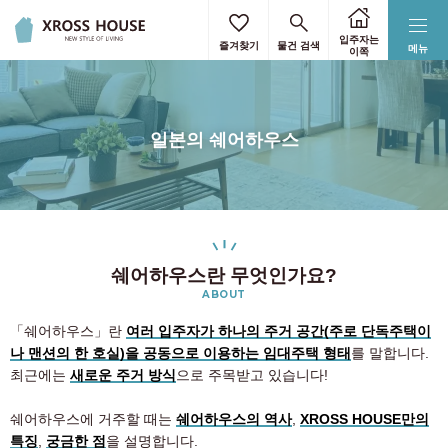
입주자는
즐겨찾기
물건 검색
메뉴
이쪽
일본의 쉐어하우스
쉐어하우스란 무엇인가요?
ABOUT
「쉐어하우스」란
여러 입주자가 하나의 주거 공간(주로 단독주택이
나 맨션의 한 호실)을 공동으로 이용하는 임대주택 형태
를 말합니다.
최근에는
새로운 주거 방식
으로 주목받고 있습니다!
쉐어하우스에 거주할 때는
쉐어하우스의 역사
,
XROSS HOUSE만의
특징
,
궁금한 점
을 설명합니다.