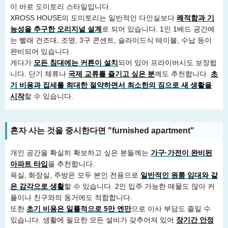
이 바로 도미토리 스타일입니다.
XROSS HOUSE의 도미토리는 일반적인 다인실보다
쾌적함과 기
능성을 추구한 오리지널 설계
로 되어 있습니다. 1인 1베드 공간에
는 빨래 건조대, 조명, 3구 콘센트, 슬라이드식 테이블, 수납 등이
완비되어 있습니다.
게다가
모든 침대에는 커튼이 설치
되어 있어 프라이버시도 보장됩
니다. 단기 체류나
국제 교류를 즐기고 싶은 분
께도 추천합니다.
초
기 비용과 집세를 최대한 절약하면서 최소한의 짐으로 새 생활을
시작
할 수 있습니다.
혼자 사는 것을 중시한다면 "furnished apartment"
개인 공간을 확실히 확보하고 싶은 분들께는
가구·가전이 완비된
아파트 타입
을 추천합니다.
욕실, 화장실, 주방은 모두 본인 전용으로
일반적인 원룸 임대와 같
은 감각으로 생활
할 수 있습니다. 2인 입주 가능한 매물도 많아 커
플이나 친구와의 동거에도 적합합니다.
또한
초기 비용은 일률적으로 5만 엔만
으로 이사 부담도 줄일 수
있습니다. 생활에 필요한 모든 설비가 갖추어져 있어
장기간 안정