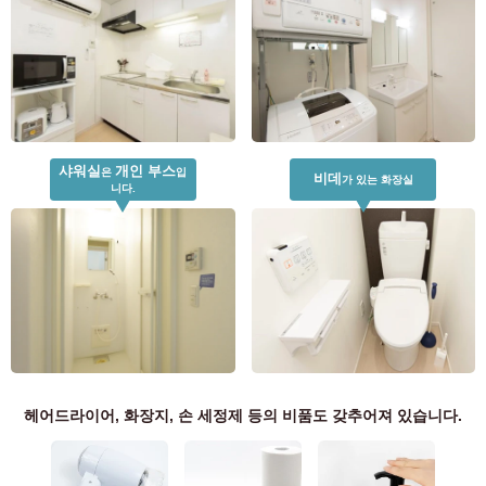
예정 입주자 및 입주자 전용
03-6712-4344
샤워실
개인 부스
은
입
비데
가 있는 화장실
니다.
헤어드라이어, 화장지, 손 세정제 등의 비품도 갖추어져 있습니다.