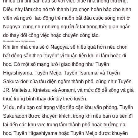
nhiều chi phí ban đầu so với việc thuê nhà thông thường.
Điều này làm cho nó trở thành lựa chọn hoàn hảo cho sinh
viên và người lao động trẻ muốn bắt đầu cuộc sống mới ở
Nagoya, cũng như những người ở lại trong thời gian ngắn
do thay đổi công việc hoặc chuyển công tác.
Tìm kiếm nhà chia sẻ Nagoya theo dòng
Khi tìm nhà chia sẻ ở Nagoya, sẽ hiệu quả hơn nếu chọn
bất động sản theo "tuyến" vì thuận tiện khi đi làm hoặc đi
học. Có một số mạng lưới giao thông như Tuyến
Higashiyama, Tuyến Meijo, Tuyến Tsurumai và Tuyến
Sakura-dori của tàu điện ngầm thành phố, cũng như Tuyến
JR, Meitetsu, Kintetsu và Aonami, và mức độ dễ sống và giá
thuê trung bình thay đổi tùy theo tuyến.
Ví dụ, nếu bạn coi trọng việc tiếp cận khu văn phòng, Tuyến
Sakuradori được khuyến khích, trong khi nếu bạn ưu tiên đi
lại đến các khu vực trung tâm thành phố hoặc trường đại
học, Tuyến Higashiyama hoặc Tuyến Meijo được khuyến