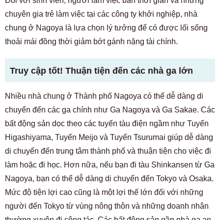
Đối với sinh viên, người làm việc bán thời gian và những
chuyên gia trẻ làm việc tại các công ty khởi nghiệp, nhà
chung ở Nagoya là lựa chọn lý tưởng để có được lối sống
thoải mái đồng thời giảm bớt gánh nặng tài chính.
Truy cập tốt! Thuận tiện đến các nhà ga lớn
Nhiều nhà chung ở Thành phố Nagoya có thể dễ dàng di
chuyển đến các ga chính như Ga Nagoya và Ga Sakae. Các
bất động sản dọc theo các tuyến tàu điện ngầm như Tuyến
Higashiyama, Tuyến Meijo và Tuyến Tsurumai giúp dễ dàng
di chuyển đến trung tâm thành phố và thuận tiện cho việc đi
làm hoặc đi học. Hơn nữa, nếu bạn đi tàu Shinkansen từ Ga
Nagoya, bạn có thể dễ dàng di chuyển đến Tokyo và Osaka.
Mức độ tiện lợi cao cũng là một lợi thế lớn đối với những
người đến Tokyo từ vùng nông thôn và những doanh nhân
thường xuyên đi công tác. Các bất động sản gần nhà ga an