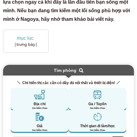
lựa chọn ngay cả khi đây là lần đầu tiên bạn sống một
mình. Nếu bạn đang tìm kiếm một lối sống phù hợp với
mình ở Nagoya, hãy nhớ tham khảo bài viết này.
mục lục
［trưng bày］
Tìm phòng
Chỉ hiển thị các căn có đầy đủ nội thất và thiết bị điện!
Địa chỉ
Ga / Tuyến
tìm kiếm theo
tìm kiếm theo
Giá
Thời gian đi làm/học
tìm kiếm theo
tìm kiếm theo