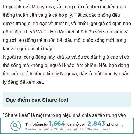
Fujigaoka và Motoyama, và cung cấp cả phương tiện giao
thông thuận tiện và giá cả hợp lý. Tất cả các phòng đều
được trang bị đồ đạc và thiết bị, và nhiều gói giá cố định bao
gồm tiện ích và Wi-Fi. Họ đặc biệt phổ biến với sinh viên và
người lao động trẻ muốn bắt đầu một cuộc sống mới trong
khi vẫn giữ chi phí thấp.
Ngoài ra, cộng đồng này khá xa và được đánh giá cao vì có
thể sống mà không bị người khác làm phiền. Nếu bạn đang
tìm kiếm giá trị đồng tiền ở Nagoya, đây là một công ty quản
lý đáng để xem xét.
Đặc điểm của Share-leaf
"Share Leaf" là một thương hiệu nhà chia sẻ tập trung vào
1,664
2,843
thiết kế và sự thoải mái, có trụ sở tại Nagoya, nhưng cũng
Tìm phòng từ
căn hộ với
phòng
Tìm theo loại phòng/Tìm theo trạm phổ biến/Tìm theo bản đồ
hoạt động tại Ichinomiya và Okazaki. Họ cung cấp nhiều loại