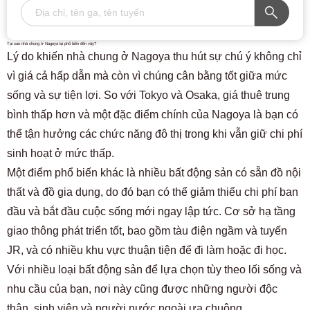
Tại sao nhà chung ở Nagoya lại phổ biến đến vậy?
Lý do khiến nhà chung ở Nagoya thu hút sự chú ý không chỉ
vì giá cả hấp dẫn mà còn vì chúng cân bằng tốt giữa mức
sống và sự tiện lợi. So với Tokyo và Osaka, giá thuê trung
bình thấp hơn và một đặc điểm chính của Nagoya là bạn có
thể tận hưởng các chức năng đô thị trong khi vẫn giữ chi phí
sinh hoạt ở mức thấp.
Một điểm phổ biến khác là nhiều bất động sản có sẵn đồ nội
thất và đồ gia dụng, do đó bạn có thể giảm thiểu chi phí ban
đầu và bắt đầu cuộc sống mới ngay lập tức. Cơ sở hạ tầng
giao thông phát triển tốt, bao gồm tàu ​​điện ngầm và tuyến
JR, và có nhiều khu vực thuận tiện để đi làm hoặc đi học.
Với nhiều loại bất động sản để lựa chọn tùy theo lối sống và
nhu cầu của bạn, nơi này cũng được những người độc
thân, sinh viên và người nước ngoài ưa chuộng.