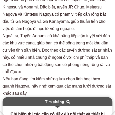
Kintetsu và Aonami. Đặc biệt, tuyến JR Chuo, Meitetsu
Nagoya và Kintetsu Nagoya có phạm vi tiếp cận rộng bắt
đầu từ Ga Nagoya và Ga Kanayama, giúp thuận tiện cho
việc đi làm hoặc đi học từ vùng ngoại ô.
Ngoài ra, Tuyến Aonami có khả năng tiếp cận tuyệt vời đến
các khu vực cảng, giúp bạn có thể sống trong một khu dân
cư yên tĩnh gần biển. Dọc theo các tuyến đường sắt tư nhân
này, có nhiều nhà chung ở ngoại ô với chi phí thấp và bạn
có thể chọn những bất động sản có phòng riêng rộng rãi và
chỗ đậu xe.
Nếu bạn đang tìm kiếm những lựa chọn linh hoạt hơn
quanh Nagoya, hãy nhớ xem qua các mạng lưới đường sắt
khác sau đây.
Tìm phòng
Chỉ hiển thị các căn có đầy đủ nội thất và thiết bị