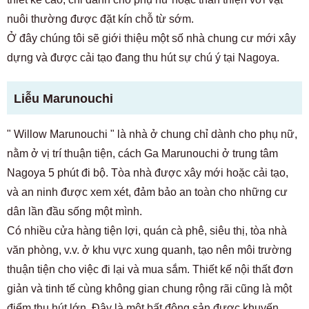
nuôi thường được đặt kín chỗ từ sớm.
Ở đây chúng tôi sẽ giới thiệu một số nhà chung cư mới xây
dựng và được cải tạo đang thu hút sự chú ý tại Nagoya.
Liễu Marunouchi
"
Willow Marunouchi
" là nhà ở chung chỉ dành cho phụ nữ,
nằm ở vị trí thuận tiện, cách Ga Marunouchi ở trung tâm
Nagoya 5 phút đi bộ. Tòa nhà được xây mới hoặc cải tạo,
và an ninh được xem xét, đảm bảo an toàn cho những cư
dân lần đầu sống một mình.
Có nhiều cửa hàng tiện lợi, quán cà phê, siêu thị, tòa nhà
văn phòng, v.v. ở khu vực xung quanh, tạo nên môi trường
thuận tiện cho việc đi lại và mua sắm. Thiết kế nội thất đơn
Dành cho khách hàng đang tìm phòng
giản và tinh tế cùng không gian chung rộng rãi cũng là một
03-6712-4346
điểm thu hút lớn. Đây là một bất động sản được khuyến