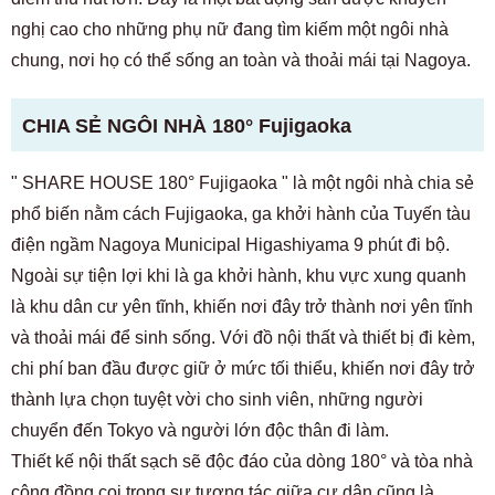
Chỉ dành cho cư dân tương lai và hiện tại
nghị cao cho những phụ nữ đang tìm kiếm một ngôi nhà
03-6712-4344
chung, nơi họ có thể sống an toàn và thoải mái tại Nagoya.
CHIA SẺ NGÔI NHÀ 180° Fujigaoka
"
SHARE HOUSE 180° Fujigaoka
" là một ngôi nhà chia sẻ
phổ biến nằm cách Fujigaoka, ga khởi hành của Tuyến tàu
điện ngầm Nagoya Municipal Higashiyama 9 phút đi bộ.
Ngoài sự tiện lợi khi là ga khởi hành, khu vực xung quanh
là khu dân cư yên tĩnh, khiến nơi đây trở thành nơi yên tĩnh
và thoải mái để sinh sống. Với đồ nội thất và thiết bị đi kèm,
chi phí ban đầu được giữ ở mức tối thiểu, khiến nơi đây trở
thành lựa chọn tuyệt vời cho sinh viên, những người
chuyển đến Tokyo và người lớn độc thân đi làm.
Thiết kế nội thất sạch sẽ độc đáo của dòng 180° và tòa nhà
cộng đồng coi trọng sự tương tác giữa cư dân cũng là