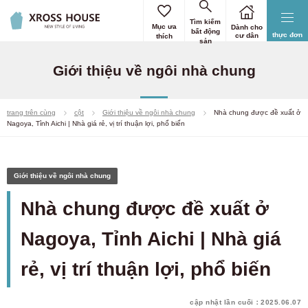
Tìm kiếm
Mục ưa
Dành cho
bất động
thực đơn
cư dân
thích
sản
Giới thiệu về ngôi nhà chung
trang trên cùng
cột
Giới thiệu về ngôi nhà chung
Nhà chung được đề xuất ở
Nagoya, Tỉnh Aichi | Nhà giá rẻ, vị trí thuận lợi, phổ biến
Giới thiệu về ngôi nhà chung
Nhà chung được đề xuất ở
Nagoya, Tỉnh Aichi | Nhà giá
rẻ, vị trí thuận lợi, phổ biến
cập nhật lần cuối：2025.06.07