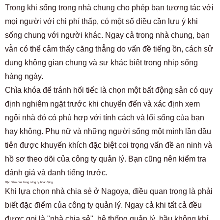
Trong khi sống trong nhà chung cho phép bạn tương tác với
mọi người với chi phí thấp, có một số điều cần lưu ý khi
sống chung với người khác. Ngay cả trong nhà chung, bạn
vẫn có thể cảm thấy căng thẳng do vấn đề tiếng ồn, cách sử
dụng không gian chung và sự khác biệt trong nhịp sống
hàng ngày.
Chìa khóa để tránh hối tiếc là chọn một bất động sản có quy
định nghiêm ngặt trước khi chuyển đến và xác định xem
ngôi nhà đó có phù hợp với tính cách và lối sống của bạn
hay không. Phụ nữ và những người sống một mình lần đầu
tiên được khuyến khích đặc biệt coi trọng vấn đề an ninh và
hồ sơ theo dõi của công ty quản lý. Bạn cũng nên kiểm tra
đánh giá và danh tiếng trước.
Đặc điểm của từng công ty hoạt động
Khi lựa chọn nhà chia sẻ ở Nagoya, điều quan trọng là phải
biết đặc điểm của công ty quản lý. Ngay cả khi tất cả đều
được gọi là "nhà chia sẻ", hệ thống quản lý, bầu không khí