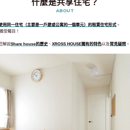
什麼是共享住宅？
ABOUT
使用同一住宅（主要是一戶建或公寓的一個單元）的租賃住宅形式
。
備受矚目！
為您解說
Share house的歷史
、
XROSS HOUSE獨有的特色
以及
常見疑問
。