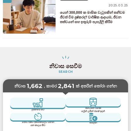
2025.03.25
යෙන් 300,000 ක මාසික වැටුපකින් තනිවම
ජීවත් වීම දුෂ්කරද? වාර්ෂික ආදායම, ජීවන
තත්වයන් සහ ඉතුරුම් පැහැදිලි කිරීම
නිවාස සෙවීම
SEARCH
1,662
2,841
නිවාස
, කාමර
ක් අතරින් තෝරා ගන්න
ස්ටේශන් එකේ/
ලිපිනයේ සිට
ට්‍රේන් ලයින් එකේ ඉදන්
ජොව් එකට ඉස්කෝලෙට යන්න
මිලෙන්
යන කාලය සිට