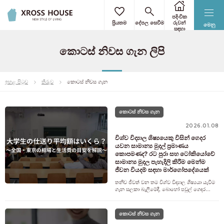
පදිංචික
ප්‍රියතම
දේපල සෙවීම
රුවන්
මෙනු
සඳහා
කොටස් නිවස ගැන ලිපි
ඉහළ පිටුව
තීරුව
කොටස් නිවස ගැන
කොටස් නිවස ගැන
2026.01.08
විශ්ව විද්‍යාල ශිෂ්‍යයෙකු විසින් ගෙදර
යවන සාමාන්‍ය මුදල් ප්‍රමාණය
කොපමණද? රට පුරා සහ ටෝකියෝවේ
සාමාන්‍ය මුදල පැහැදිලි කිරීම මෙන්ම
ජීවන වියදම් සඳහා මාර්ගෝපදේශයක්
තනිව ජීවත් වන තම විශ්ව විද්‍යාල ශිෂ්‍යයා යැවීම
ගැන සලකා බැලීමේදී, බොහෝ පවුල් ගෙදර
යැවීමට කොපමණ මුදලක් අවශ්‍ය දැයි
කනස්සල්ලට පත්ව සිටිති. විශ්ව විද්‍යා
කොටස් නිවස ගැන