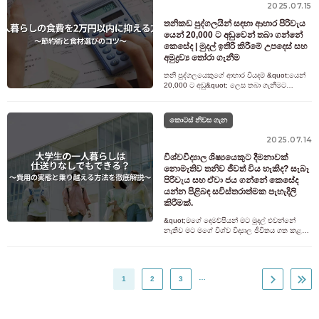
2025.07.15
තනිකඩ පුද්ගලයින් සඳහා ආහාර පිරිවැය
යෙන් 20,000 ට අඩුවෙන් තබා ගන්නේ
කෙසේද | මුදල් ඉතිරි කිරීමේ උපදෙස් සහ
අමුද්‍රව්‍ය තෝරා ගැනීම
තනි පුද්ගලයෙකුගේ ආහාර වියදම් &quot;යෙන්
20,000 ට අඩු&quot; ලෙස තබා ගැනීමට
ඇත්තටම හැකිද? මෙම ලිපියෙන්, අපි නිවසේදී
ආහාර පිසීම කේන්ද්‍ර කරගත් මුදල් ඉතිර
කොටස් නිවස ගැන
2025.07.14
විශ්වවිද්‍යාල ශිෂ්‍යයෙකුට දීමනාවක්
නොමැතිව තනිව ජීවත් විය හැකිද? සැබෑ
පිරිවැය සහ ඒවා ජය ගන්නේ කෙසේද
යන්න පිළිබඳ සවිස්තරාත්මක පැහැදිලි
කිරීමක්.
&quot;මගේ දෙමව්පියන් මට මුදල් එවන්නේ
නැතිව මට මගේ විශ්ව විද්‍යාල ජීවිතය ගත කළ
හැකිද?&quot; බොහෝ සිසුන්ට මෙම කනස්සල්ල
ඇත. දෙමව්පියන්ගෙන් කිසිදු මුදලක්
…
1
2
3