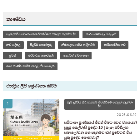
කාණ්ඩය
සෑම දුම්රිය ස්ථානයකම ජීවත්වීමේ පහසුව හඳුන්වා දීම
කාර්ය මණ්ඩල බ්ලොග්
නව දේපල
සිදුවීම් තොරතුරු
නිෂ්පාදන/සේවා හැඳින්වීම
පාරිභෝගික හඬ
පුවත්
ප්රචාරක තොරතුරු
කොටස් නිවස ගැන
ගෘහ භාණ්ඩ සහිත මහල් නිවාස ගැන
ජනප්‍රිය ලිපි ශ්‍රේණිගත කිරීම
කාමරයක් සොයන පාරිභෝගිකයින් සඳහා
03-6712-4346
සෑම දුම්රිය ස්ථානයකම ජීවත්වීමේ පහසුව හඳුන්වා
1
දීම
වැඳී සිටින සහ පැමිණෙන පදිංචිකරුවන් සඳහා පමණි
2025.06.19
03-6712-4344
සයිටාමා ප්‍රාන්තයේ ජීවත් වීමට අවම වශයෙන්
සුදුසු අසල්වැසි ප්‍රදේශ 10 | සැබෑ පරිශීලක
සමාලෝචන මත පදනම්ව ඔබ ප්‍රවේශම් විය
යුතු ප්‍රදේශ මොනවාද?