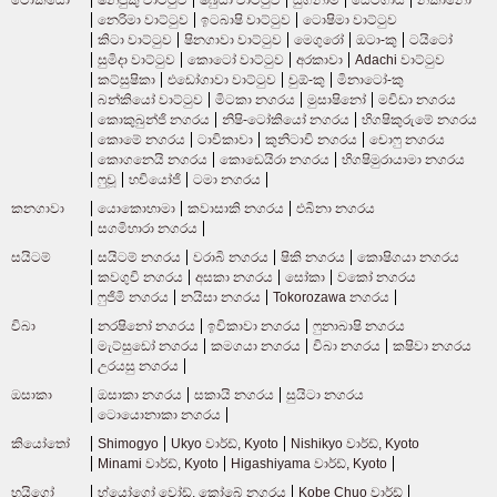
නෙරිමා වාට්ටුව
ඉටබාෂි වාට්ටුව
ටොෂිමා වාට්ටුව
කිටා වාට්ටුව
ෂිනගාවා වාට්ටුව
මෙගුරෝ
ඔටා-කු
ටයිටෝ
සුමිදා වාට්ටුව
කොටෝ වාට්ටුව
අරකාවා
Adachi වාට්ටුව
කට්සුෂිකා
එඩෝගාවා වාට්ටුව
චුඕ-කු
මිනාටෝ-කු
බන්කියෝ වාට්ටුව
මිටකා නගරය
මුසාෂිනෝ
මචිඩා නගරය
කොකුබුන්ජි නගරය
නිෂි-ටෝකියෝ නගරය
හිගෂිකුරුමේ නගරය
කොමේ නගරය
ටාචිකාවා
කුනිටාචි නගරය
චොෆු නගරය
කොගනෙයි නගරය
කොඩෙයිරා නගරය
හිගෂිමුරායාමා නගරය
ෆුචූ
හචියෝජි
ටමා නගරය
කනගාවා
යොකොහාමා
කවාසාකි නගරය
එබිනා නගරය
සගමිහාරා නගරය
සයිටම්
සයිටම් නගරය
වරාබි නගරය
ෂිකි නගරය
කොෂිගයා නගරය
කවගුචි නගරය
අසකා නගරය
සෝකා
වකෝ නගරය
ෆුජිමි නගරය
නයිසා නගරය
Tokorozawa නගරය
චිබා
නරෂිනෝ නගරය
ඉචිකාවා නගරය
ෆුනාබාෂි නගරය
මැට්සුඩෝ නගරය
කමගයා නගරය
චිබා නගරය
කෂිවා නගරය
උරයසු නගරය
ඔසාකා
ඔසාකා නගරය
සකායි නගරය
සුයිටා නගරය
ටොයොනාකා නගරය
කියෝතෝ
Shimogyo
Ukyo වාර්ඩ්, Kyoto
Nishikyo වාර්ඩ්, Kyoto
Minami වාර්ඩ්, Kyoto
Higashiyama වාර්ඩ්, Kyoto
හයිගෝ
හ්යෝගෝ වෝඩ්, කෝබේ නගරය
Kobe Chuo වාර්ඩ්