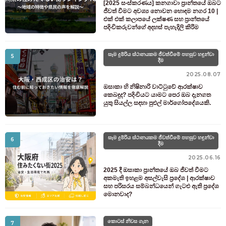
[2025 සංස්කරණය] කනගාවා ප්‍රාන්තයේ ඔබට
ජීවත් වීමට අවශ්‍ය නොවන හොඳම නගර 10 |
එක් එක් කලාපයේ ලක්ෂණ සහ ප්‍රාන්තයේ
පදිංචිකරුවන්ගේ අදහස් පැහැදිලි කිරීම
සෑම දුම්රිය ස්ථානයකම ජීවත්වීමේ පහසුව හඳුන්වා
5
දීම
2025.08.07
ඔසාකා හි නිෂිනාරි වාට්ටුවේ ආරක්ෂාව
කෙබඳුද? පදිංචියට යාමට පෙර ඔබ දැනගත
යුතු සියල්ල සඳහා පුළුල් මාර්ගෝපදේශයකි.
සෑම දුම්රිය ස්ථානයකම ජීවත්වීමේ පහසුව හඳුන්වා
6
දීම
2025.06.16
2025 දී ඔසාකා ප්‍රාන්තයේ ඔබ ජීවත් වීමට
අකමැති ඉහළම අසල්වැසි ප්‍රදේශ | ආරක්ෂාව
සහ පරිසරය සම්බන්ධයෙන් ගැටළු ඇති ප්‍රදේශ
මොනවාද?
කොටස් නිවස ගැන
7