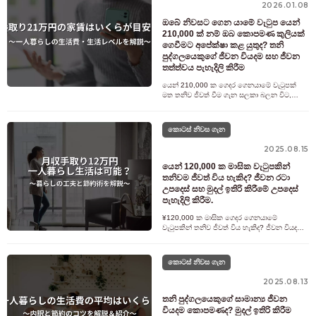
2026.01.08
ඔබේ නිවසට ගෙන යාමේ වැටුප යෙන්
210,000 ක් නම් ඔබ කොපමණ කුලියක්
ගෙවීමට අපේක්ෂා කළ යුතුද? තනි
පුද්ගලයෙකුගේ ජීවන වියදම සහ ජීවන
තත්ත්වය පැහැදිලි කිරීම
යෙන් 210,000 ක ගෙදර ගෙනයාමේ වැටුපක්
මත තනිව ජීවත් වීම ගැන සලකා බලන විට,
බොහෝ අය කනස්සල්ලට පත් විය හැකිය,
&quot;කුලිය කොපමණ පිළිගත හැකිද?&quot;,
&quot;
කොටස් නිවස ගැන
2025.08.15
යෙන් 120,000 ක මාසික වැටුපකින්
තනිවම ජීවත් විය හැකිද? ජීවන රටා
උපදෙස් සහ මුදල් ඉතිරි කිරීමේ උපදෙස්
පැහැදිලි කිරීම.
¥120,000 ක මාසික ගෙදර ගෙනයාමේ
වැටුපකින් තනිව ජීවත් විය හැකිද? ජීවන වියදම්,
කුලිය, ආහාර සහ උපයෝගිතා බිල්පත් ඇතුළුව
සීමිත ආදායමක් කළමනාකරණය කිරීම සඳහා ද
කොටස් නිවස ගැන
2025.08.13
තනි පුද්ගලයෙකුගේ සාමාන්‍ය ජීවන
වියදම කොපමණද? මුදල් ඉතිරි කිරීම