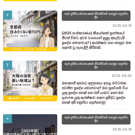
සෑම දුම්රිය ස්ථානයකම ජීවත්වීමේ පහසුව හඳුන්වා
2
දීම
2025.06.19
[2025 සංස්කරණය] කියෝතෝ ප්‍රාන්තයේ
ජීවත් වීමට අවම වශයෙන් සුදුසු අසල්වැසි
ප්‍රදේශ මොනවාද? | ආරක්ෂාව සහ පහසුව මත
පදනම් වූ පැහැදිලි කිරීමක්.
සෑම දුම්රිය ස්ථානයකම ජීවත්වීමේ පහසුව හඳුන්වා
3
දීම
2025.08.05
ඔසාකාහි අපරාධ අනුපාතය ඉහළ මට්ටමක
පවතින ප්‍රදේශ මොනවාද? ඔබ ප්‍රවේශම් විය
යුතු ප්‍රදේශ පහක් සහ එහි යාමට පෙර ඔබ
දැනගත යුතු ආරක්ෂාව සඳහා ප්‍රසිද්ධ ප්‍රදේශ
පහක් අපි හඳුන්වා දෙන්නෙමු!
සෑම දුම්රිය ස්ථානයකම ජීවත්වීමේ පහසුව හඳුන්වා
4
දීම
2025.06.19