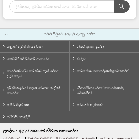
මෙම පිටුවේ ඉහළට ආපසු යන්න
ක්‍රොස් හවුස් කියන්නෙ
නිතර අසන ප්‍රශ්න
ගෙවීම්/ පදිංචිවීමේ ආකාරය
තීරුව
කාන්තාවන්ට පමණක් ඇති දේපල
සමාගමික කොන්ත්‍රාත්තු මෙතනින්
ලැයිස්තුව
අයිතිකරුවන් සඳහා මෙතන ක්ලික්
නියෝජිතයන්ගේ කොන්ත්‍රාත්තු
කරන්න
මෙතනින්
සයිට් මැප් එක
සමාගම් පැතිකඩ
ප්‍රයිවසි පොලිසි
ප්‍රදේශය අනුව කොටස් නිවාස සොයන්න
ටෝකියෝ
ෂින්ජුකු වාට්ටුව
ෂිබුයා වාට්ටුව
සුගිනාමි
සෙටගාය
නකානෝ