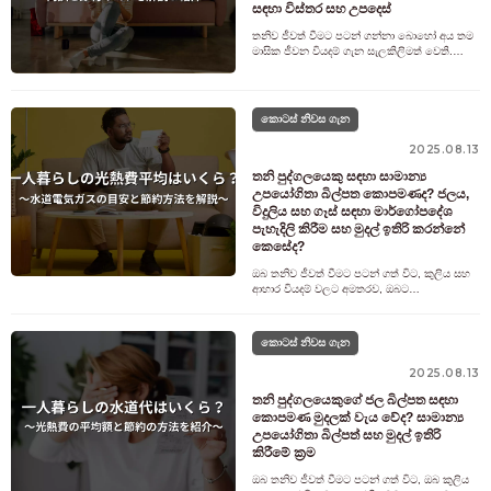
සඳහා විස්තර සහ උපදෙස්
තනිව ජීවත් වීමට පටන් ගන්නා බොහෝ අය තම
මාසික ජීවන වියදම් ගැන සැලකිලිමත් වෙති.
කුලිය, උපයෝගිතා සහ ආහාර වැනි වියදම්
බිඳවැටීම තේරුම් ගැනීම ඔවුන්ගේ ගෘහ මූල
කොටස් නිවස ගැන
2025.08.13
තනි පුද්ගලයෙකු සඳහා සාමාන්‍ය
උපයෝගිතා බිල්පත කොපමණද? ජලය,
විදුලිය සහ ගෑස් සඳහා මාර්ගෝපදේශ
පැහැදිලි කිරීම සහ මුදල් ඉතිරි කරන්නේ
කෙසේද?
ඔබ තනිව ජීවත් වීමට පටන් ගත් විට, කුලිය සහ
ආහාර වියදම් වලට අමතරව, ඔබට
අනිවාර්යයෙන්ම සෑම මසකම උපයෝගිතා බිල්පත්
ගෙවීමට සිදුවනු ඇත. විදුලිය, ගෑස් සහ ජල බි
කොටස් නිවස ගැන
2025.08.13
තනි පුද්ගලයෙකුගේ ජල බිල්පත සඳහා
කොපමණ මුදලක් වැය වේද? සාමාන්‍ය
උපයෝගිතා බිල්පත් සහ මුදල් ඉතිරි
කිරීමේ ක්‍රම
ඔබ තනිව ජීවත් වීමට පටන් ගත් විට, ඔබ කුලිය