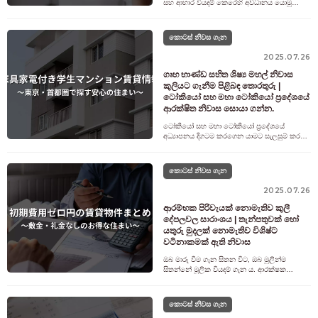
සහ ආහාර වියදම් කෙරෙහි අවධානය යොමු
කිරීමට නැඹුරු වේ, නමුත් ජල බිල්පත් ද සෑම
මසකම පැන නගින ස්ථාවර වියදම් වලින්
කොටස් නිවස ගැන
2025.07.26
ගෘහ භාණ්ඩ සහිත ශිෂ්‍ය මහල් නිවාස
කුලියට ගැනීම පිළිබඳ තොරතුරු |
ටෝකියෝ සහ මහා ටෝකියෝ ප්‍රදේශයේ
ආරක්ෂිත නිවාස සොයා ගන්න.
ටෝකියෝ සහ මහා ටෝකියෝ ප්‍රදේශයේ
අධ්‍යාපනය දිගටම කරගෙන යාමට සැලසුම් කරන
සිසුන් සඳහා, ගෘහ භාණ්ඩ සහ උපකරණ සහිත
ශිෂ්‍ය මහල් නිවාසයක් තෝරා ගන්නේ කෙසේද
යන්න
කොටස් නිවස ගැන
2025.07.26
ආරම්භක පිරිවැයක් නොමැතිව කුලී
දේපලවල සාරාංශය | තැන්පතුවක් හෝ
යතුරු මුදලක් නොමැතිව විශිෂ්ට
වටිනාකමක් ඇති නිවාස
ඔබ මාරු වීම ගැන සිතන විට, ඔබ මුලින්ම
සිතන්නේ මූලික වියදම් ගැන ය. ආරක්ෂක
තැන්පතු, යතුරු මුදල් සහ තැරැව්කාර ගාස්තුවට
අමතරව, ගිනි රක්ෂණය, යතුරු ආදේශන ගාස
කොටස් නිවස ගැන