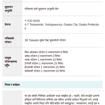
धुम्रपान
परिसरमा कतै धुम्रपान अनुमति छैन
अनुमति
〒532-0026
ठेगाना
4-7 Tsukamoto, Yodogawa-ku, Osaka City, Osaka Prefectur
e
नजिकको
JR Tokaido मुख्य रेखा सुकामोतो स्टेशन
स्टेशन
शिन-ओसाका स्टेशन 0 स्थानान्तरण 9 मिनेट
उमेदा स्टेशन 0 स्थानान्तरण 3 मिनेट
प्रमुख
नाम्बा स्टेशन 1 स्थानान्तरण 33 मिनेट
स्टेशनहरूमा
टेनोजी स्टेशन 1 स्थानान्तरण 25 मिनेट
कोठा खोज्ने ग्राहकहरूको लागि
पहुँच
होनमाची स्टेशन 1 स्थानान्तरण 20 मिनेट
03-6712-4346
क्योबाशी स्टेशन 1 स्थानान्तरण 20 मिनेट
बस्न चाहनेहरू र बासिन्दाहरूको लागि मात्र
03-6712-4344
नियम र सर्तहरू
यो एक वर्षको निश्चित अवधिको भाडा सम्झौता हो। यद्यपि, यदि तपाईंले आफ्नो
इच्छित सर्ने मितिभन्दा कम्तिमा एक महिना अगाडि आवेदन दिनुभयो भने, तपाईं
सम्झौता अवधि भित्र पनि चाँडै बाहिर सर्न सक्नुहुन्छ। त्यसकारण, तपाईं एक म