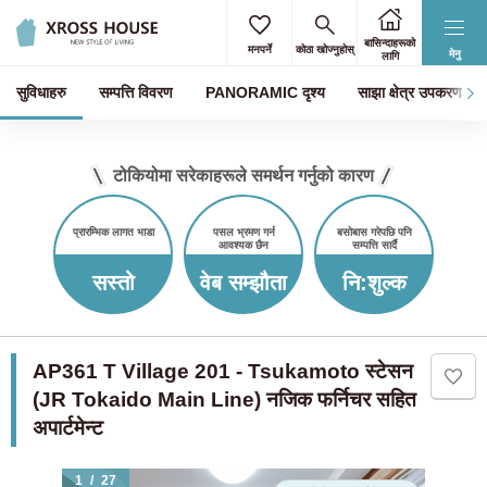
बासिन्दाहरूको
मनपर्ने
कोठा खोज्नुहोस्
मेनु
लागि
सुविधाहरु
सम्पत्ति विवरण
PANORAMIC दृश्य
साझा क्षेत्र उपकरण
टोकियोमा सरेकाहरूले समर्थन गर्नुको कारण
प्रारम्भिक लागत भाडा
पसल भ्रमण गर्न
बसोबास गरेपछि पनि
आवश्यक छैन
सम्पत्ति सार्दै
सस्तो
वेब सम्झौता
नि:शुल्क
AP361 T Village 201 - Tsukamoto स्टेसन
(JR Tokaido Main Line) नजिक फर्निचर सहित
अपार्टमेन्ट
1
/
27