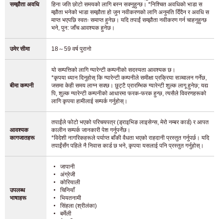
सम्झौता अवधि
हिना जति छोटो समयको लागि बस्न सक्नुहुन्छ। *निश्चित अवधिको भाडा स
म्झौता भनेको भाडा सम्झौता हो जुन नवीकरणको लागि अनुमति दिँदैन र अवधि स
माप्त भएपछि स्वतः समाप्त हुनेछ। यदि तपाईं सम्झौता नवीकरण गर्न चाहनुहुन्छ
भने, पुन: जाँच आवश्यक हुनेछ।
उमेर सीमा
18～59 वर्ष पुरानो
यो सम्पत्तिको लागि ग्यारेन्टी कम्पनीको सदस्यता आवश्यक छ।
*कृपया ध्यान दिनुहोस् कि ग्यारेन्टी कम्पनीले समीक्षा प्रक्रिया सञ्चालन गर्नेछ,
बीमा कम्पनी
जसमा केही समय लाग्न सक्छ। छुट्टै प्रारम्भिक ग्यारेन्टी शुल्क लागू हुनेछ; यद्य
पि, शुल्क ग्यारेन्टी कम्पनीको आधारमा फरक-फरक हुन्छ, त्यसैले विवरणहरूको
लागि कृपया हामीलाई सम्पर्क गर्नुहोस्।
तपाईंले फोटो भएको परिचयपत्र (ड्राइभिङ लाइसेन्स, मेरो नम्बर कार्ड) र आपत
आवश्यक
कालीन सम्पर्क जानकारी पेश गर्नुपर्नेछ।
कागजातहरू
*विदेशी नागरिकहरूले पर्याप्त बाँकी वैधता भएको राहदानी प्रस्तुत गर्नुपर्छ। यदि
तपाईंसँग पहिले नै निवास कार्ड छ भने, कृपया यसलाई पनि प्रस्तुत गर्नुहोस्।
जापानी
अंग्रेजी
कोरियाली
उपलब्ध
चिनियाँ
भाषाहरू
भियतनामी
सिंहला (श्रीलंका)
बर्मेली