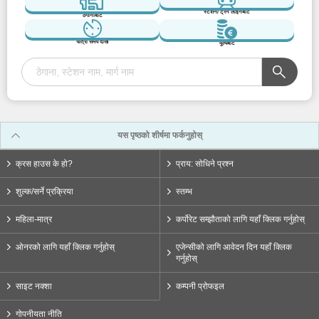
स्टेशन/ ट्रेन लाइनबाट
ठेगानाबाट
यात्रा समय देखि
मूल्यबाट
ओछ्यान
डेस्क
कुर्सी
धुने बेसिन
कपडा धुनी मिसिन
यस पृष्ठको शीर्षमा फर्कनुहोस्
भान्सा
फ्रिज
टिभी सेट
एयर कन्डिसनर
भण्डारण ठाउँ
क्रस हाउस के हो?
प्राय: सोधिने प्रश्न
कोठा भित्र उपकरण
शुल्क/सर्ने प्रक्रिया
स्तम्भ
फ्लोर क्षेत्रफल
16.0㎡
महिला-मात्र
कर्पोरेट सम्झौताको लागि यहाँ क्लिक गर्नुहोस्
ओछ्यान
एकल ओछ्यान
ओनरको लागि यहाँ क्लिक गर्नुहोस्
एजेन्सीको लागि आवेदन दिन यहाँ क्लिक
गर्नुहोस्
डेस्क
डेस्क
साइट नक्शा
कम्पनी प्रोफइल
कुर्सी
कुर्सी
गोपनीयता नीति