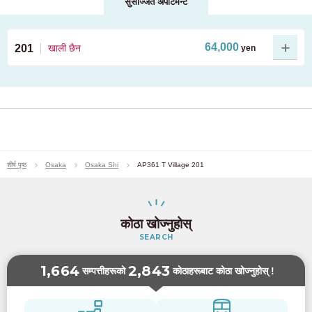
सुसज्जित अपार्टमेन्ट
64,000
201
खाली छैन
yen
फोटो सूची हेर्नुहोस्
शीर्ष पृष्ठ
Osaka
Osaka Shi
AP361 T Village 201
कोठा खोज्नुहोस्
SEARCH
1,664
2,843
सम्पत्तीहरूको
कोठाहरूबाट कोठा खोज्नुहोस् !
कोठा विशेषताहरु