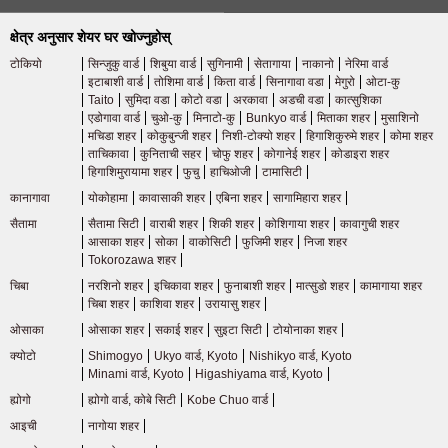
बाथटब र
छुट्टै बाथरूम र शौचालय
क्षेत्र अनुसार शेयर घर खोज्नुहोस्
शौचालय
टोकियो
सिन्जुकु वार्ड
शिबुया वार्ड
सुगिनामी
सेतागाया
नाकानो
नेरिमा वार्ड
इटाबाशी वार्ड
तोशिमा वार्ड
किता वार्ड
सिनागावा वडा
मेगुरो
ओटा-कु
धुने बेसिन
२-पीस युनिट बाथटब
Taito
सुमिदा वडा
कोटो वडा
अरकावा
अडची वडा
कात्सुशिका
एडोगावा वार्ड
चुओ-कु
मिनाटो-कु
Bunkyo वार्ड
मिताका शहर
मुसाशिनो
लुगा धुने मेसिन
घरभित्रको लुगा धुने मेसिन
मचिडा शहर
कोकुबुन्जी शहर
निशी-टोक्यो शहर
हिगाशिकुरुमे शहर
कोमा शहर
ताचिकावा
कुनिताची सहर
चोफु शहर
कोगानेई शहर
कोडाइरा शहर
हिगाशिमुरायामा शहर
फुचु
हाचिओजी
टामासिटी
भान्सा
ग्यास चुल्हो
कानागावा
योकोहामा
कावासाकी शहर
एबिना शहर
सागामिहारा शहर
रेफ्रिजरेटर
फ्रिज
सैतामा
सैतामा सिटी
वाराबी शहर
शिकी शहर
कोशिगाया शहर
कावागुची शहर
आसाका शहर
सोका
वाकोसिटी
फुजिमी शहर
निजा शहर
टिभी सेट
टिभी सेट
Tokorozawa शहर
चिबा
नरशिनो शहर
इचिकावा शहर
फुनाबाशी शहर
मात्सुडो शहर
कामागाया शहर
माइक्रोवेभ
चिबा शहर
काशिवा शहर
उरायासु शहर
माइक्रोवेभ ओभन
ओभन
ओसाका
ओसाका शहर
सकाई शहर
सुइटा सिटी
टोयोनाका शहर
क्योटो
Shimogyo
Ukyo वार्ड, Kyoto
Nishikyo वार्ड, Kyoto
वातानुकूलित
एयर कन्डिसनर
Minami वार्ड, Kyoto
Higashiyama वार्ड, Kyoto
उपकरण
ह्योगो
ह्योगो वार्ड, कोबे सिटी
Kobe Chuo वार्ड
भण्डारण
दराज
आइची
नागोया शहर