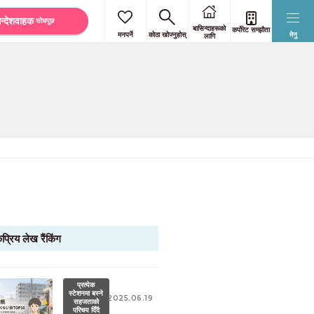
न्देशवाहक
सोधपुछ
बासिन्दाहरूको
कर्पोरेट सम्झौता
मनपर्ने
कोठा खोज्नुहोस्
मेनु
लागि
प्रिय लेख रैंकिंग
प्रत्येक
स्टेशनमा बस्ने
2025.06.19
सहजताको
परिचय दिँदै