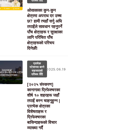
परिचय दिँदै
ओसाकाका कुन-कुन
क्षेत्रमा अपराध दर उच्च
छ? हामी त्यहाँ सर्नु अघि
तपाईंले सावधान रहनुपर्ने
पाँच क्षेत्रहरू र सुरक्षाका
लागि परिचित पाँच
क्षेत्रहरूको परिचय
दिनेछौं!
प्रत्येक
स्टेशनमा बस्ने
2025.06.19
सहजताको
परिचय दिँदै
[२०२५ संस्करण]
कानागावा प्रिफेक्चरका
शीर्ष १० शहरहरू जहाँ
तपाईं बस्न चाहनुहुन्न |
प्रत्येक क्षेत्रका
विशेषताहरू र
प्रिफेक्चरका
बासिन्दाहरूको विचार
व्याख्या गर्दै