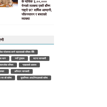
के मासिक ३,००,०००
येनको तलबमा एक्लै बाँच्न
गाह्रो छ? वार्षिक आम्दानी,
जीवनयापन र बचतको
व्याख्या
रेणी
त्येक स्टेशनमा बस्ने सहजताको परिचय दिँदै
ाफ ब्लग
नयाँ गुणहरू
घटना जानकारी
पादन/सेवा परिचय
ग्राहकको आवाज
ाचार
अभियान जानकारी
र घर को बारेमा
सुसज्जित अपार्टमेन्टहरूको बारेमा