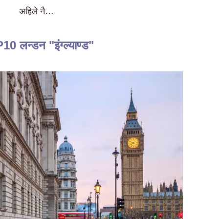
अहिले नै…
0 लन्डन "इंग्ल्याण्ड"