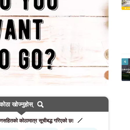
4
कोठा खोज्नुहोस्
णसहितको कोठामात्र सूचीबद्ध गरिएको छ!