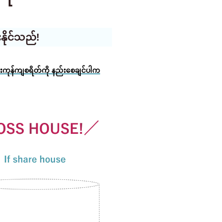
နိုင်သည်!
်းကုန်ကျစရိတ်ကို နည်းစေချင်ပါက