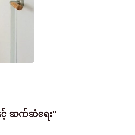
င့် ဆက်ဆံရေး"