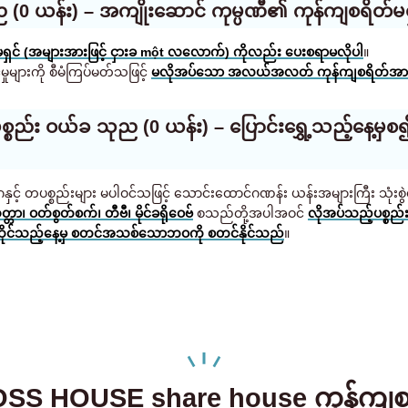
(0 ယန်း) – အကျိုးဆောင် ကုမ္ပဏီ၏ ကုန်ကျစရိတ်မရှ
ှင် (အများအားဖြင့် ငှားခ một လလောက်) ကိုလည်း ပေးစရာမလိုပါ
။
မှုများကို စီမံကြပ်မတ်သဖြင့်
မလိုအပ်သော အလယ်အလတ် ကုန်ကျစရိတ်အားလ
်ပစ္စည်း ဝယ်ခ သုည (0 ယန်း) – ပြောင်းရွှေ့သည့်နေ
ာဂနှင့် တပစ္စည်းများ မပါဝင်သဖြင့် သောင်းထောင်ဂဏန်း ယန်းအများကြီး သုံးစွ
တ္တာ၊ ဝတ်စွတ်စက်၊ တီဗီ၊ မိုင်ခရိုဝေဗ်
စသည်တို့အပါအဝင်
လိုအပ်သည့်ပစ္စည်
ိုင်သည့်နေ့မှ စတင်အသစ်သောဘဝကို စတင်နိုင်သည်
။
SS HOUSE share house ကုန်ကျစ