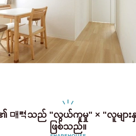
၏ 매력သည် "လွယ်ကူမှု" × "လူများနှ
ဖြစ်သည်။
SHAREHOUSE