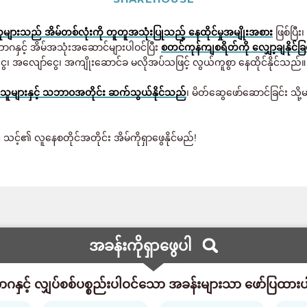
ျားသည် အိမ်တစ်လုံးကို တူတူအသုံးပြုသည့် နေထိုင်မှုအမျိုးအစား
ဖြစ်ပြီး
ာဂနှင့် အိမ်အသုံးအဆောင်များပါဝင်ပြီး
စတင်ကုန်ကျစရိတ်ကို လျှော့ချနိုင်ခြင
ွေ၊ အလျော်ငွေ၊ အကျိုးဆောင်ခ မလိုအပ်သဖြင့် လွယ်ကူစွာ နေထိုင်နိုင်သည်။
သူများနှင့် သဘာဝအတိုင်း ဆက်သွယ်နိုင်သည်
၊ မိတ်ဆွေဖော်ဆောင်ခြင်း 
င့်၏ လူနေစတိုင်အတိုင်း အိမ်ကိုရှာဖွေနိုင်မည်!
အခန်းကိုရှာဖွေပါ
ဂနှင့် လျှပ်စစ်ပစ္စည်းပါဝင်သော အခန်းများသာ ဖော်ပြထာ