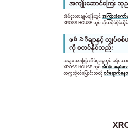
အကျိုးဆောင်ကြေး သုည 
အိမ်ငှားစာချုပ်ချိန်တွင်
အကြားခံကော်မရ
XROSS HOUSE တွင် ကိုယ်ပိုင်ပိုင်ဆိုင်
ဖర్నီချာနှင့် လျှပ်စစ
ကို စတင်နိုင်သည်!
အများအားဖြင့် အိမ်ငှားမှုတွင် ပရိဘေ
XROSS HOUSE တွင်
အိပ်ခုံ၊ ရေခဲသေ
တက္ကသိုလ်ပြောင်းသလို
ဝင်ရောက်နေထ
XRO