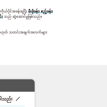
၊ ကိုယ်ပိုင်အခန်းရပြီး
မီးဖိုခန်း၊ ဧည့်ခန်း၊
်း
သည် ဆွဲဆောင်မှုဖြစ်သည်။
သို့မဟုတ် သတင်းအချက်အလက်များ
းပါသည်!