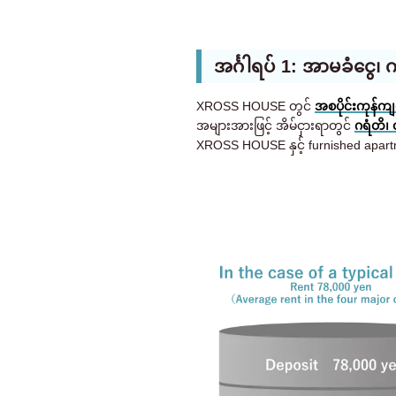
အင်္ဂါရပ် 1: အာမခံငွေ၊
XROSS HOUSE တွင်
အစပိုင်းကုန်က
အများအားဖြင့် အိမ်ငှားရာတွင်
ဂရံတိ၊
XROSS HOUSE နှင့် furnished apa