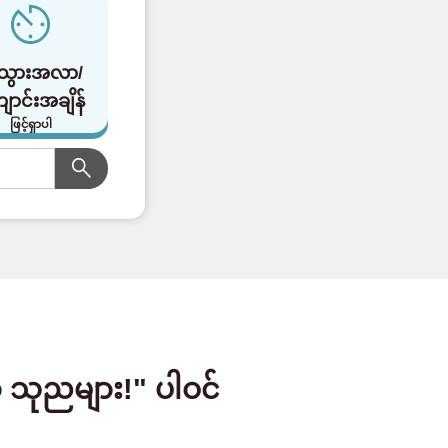
သွားအလာ/
ောင်းအချိန်
ဖြင့်ရှာပါ
သုညများ!" ပါဝင်