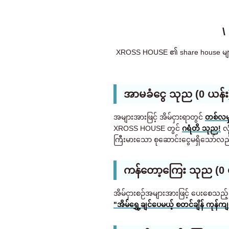
\
XROSS HOUSE ၏ share house များသည
အာမခံငွေ သုည (0 ယန်း)
အများအားဖြင့် အိမ်ငှားရာတွင်
တစ်လမှ 
XROSS HOUSE တွင်
ဂရံတိ သုည!
လု
ကြီးမားသော စုဆောင်းငွေမရှိသော်လ
ကန်တော့ကြေး သုည (0 ယန
အိမ်ငှားစဉ်အများအားဖြင့် ပေးစေသ
"အိမ်ရွှေ့ချင်ပေမယ့် စတင်ချိန် ကု