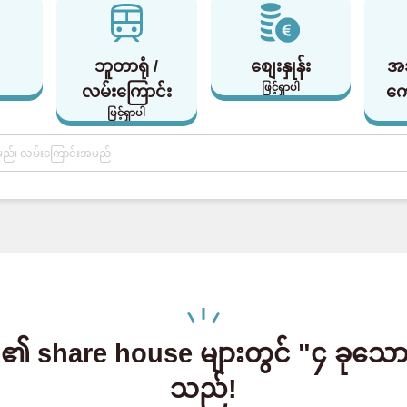
ဘူတာရုံ /
စျေးနှုန်း
အ
ဖြင့်ရှာပါ
လမ်းကြောင်း
ကျ
ဖြင့်ရှာပါ
share house များတွင် "၄ ခုသော 
သည်!