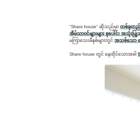
“Share house” ဆိုသည်မှာ
တစ်ခုတည်း
အိမ်သာဝင်များများ စုပေါင်း အသုံးပြုသ
မကြာသေးမီနှစ်များတွင်
အသစ်သော နေထိ
Share house တွင် နေထိုင်သောအခါ
S