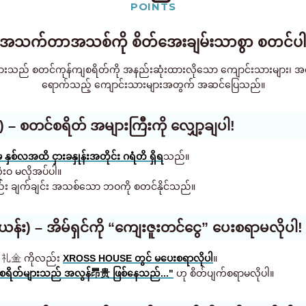
POINTS
 အသက်တာအသစ်ကို စိတ်အေးချမ်းသာစွာ စတင်ပါ
် စတင်ကုန်ကျစရိတ်ကို အနည်းဆုံးထားလိုသော ကျောင်းသားများ၊ အလုပ်သမာ
ရောက်သည့် ကျောင်းသားများအတွက် အဆင်ပြေသည်။
 – စတင်စရိတ် အများကြီးကို လျှော့ချပါ!
နှစ်လအထိ ငှားခနှုန်းအတိုင်း ဂရံတိ ရှိရ
သည်။
ံးဝ မလိုအပ်ပါ။
ည်း ချက်ချင်း အသစ်သော ဘဝကို စတင်နိုင်သည်။
်း) – အိမ်ရှင်ကို “ကျေးဇူးတင်ငွေ” ပေးစရာမလိုပါ!
ည့် 礼金 ကိုလည်း
XROSS HOUSE တွင် မပေးစရာလိုပါ
။
န်ကျစရိတ်များသည် အလွန်昂贵 ဖြစ်နေသည်..."
ဟု စိတ်ပျက်စရာမလိုပါ။