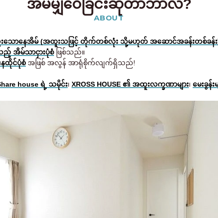
အိမ်မျှဝေခြင်းဆိုတာဘာလဲ?
ABOUT
သောနေအိမ် (အထူးသဖြင့် တိုက်တစ်လုံး သို့မဟုတ် အဆောင်အခန်းတစ်ခန်း
ည့် အိမ်သာငှားပုံစံ
ဖြစ်သည်။
ုင်ပုံစံ
အဖြစ် အလွန် အာရုံစိုက်လျက်ရှိသည်!
hare house ရဲ့ သမိုင်း
၊
XROSS HOUSE ၏ အထူးလက္ခဏာများ
၊
မေးခွန်းမ