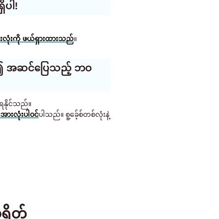
ိပါ!
ုံးကို ဖယ်ရှားထားသည်
။
့မှစ၍ အဆင်ပြေသည့် ဘဝ
ဲရနိုင်သည်။
းအားလုံးပါဝင်
ပါသည်။ စူ့ခ်ေ့စ်တစ်လုံးနဲ့
ရိတ်