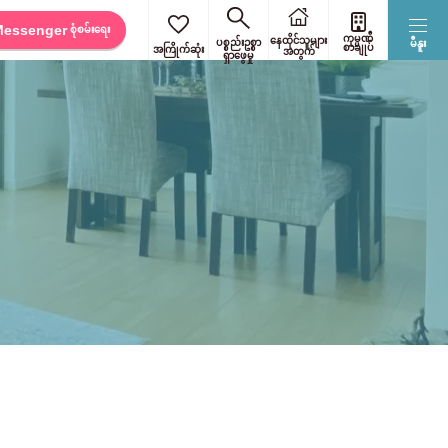
Messenger
စုံစမ်းရေး
ကုမ္ပဏီ
နေထိုင်သူများ
ပစ္စည်းဥစ္စာ
မီနူး
စာချုပ်
အကြိုက်ဆုံး
အတွက်
ရှာဖွေမှု