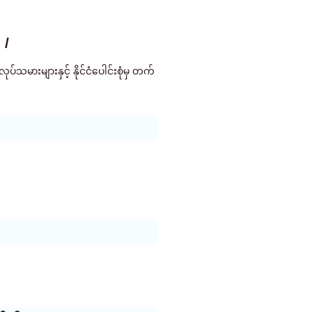
 /
းများနှင့် နိုင်ငံပေါင်းစုံမှ တက်