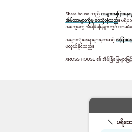
Share house သည်
အများအပြားနေသူမ
အိမ်သာများကိုမျှဝေသုံးစွဲသည်
။ ပရိဘေ
အထွေထွေ အိမ်ခြံမြေများတွင် အာမခံင
အများသုံးနေရာများမှတဆင့်
အခြားနေ
ဖလှယ်နိုင်သည်။
XROSS HOUSE ၏ အိမ်ခြံမြေများဖြင့် သ
ပရိဘော