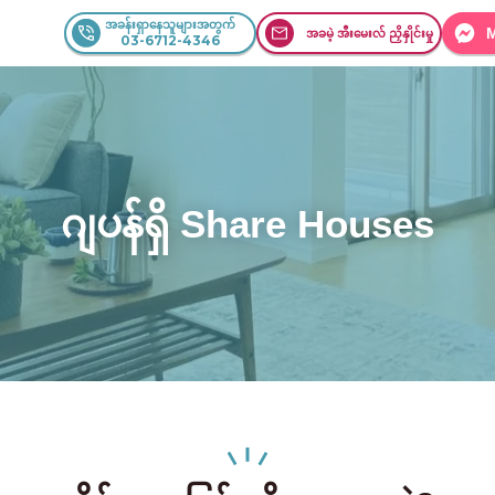
အခန်းရှာနေသူများအတွက်
အခမဲ့ အီးမေးလ် ညှိနှိုင်းမှု
03-6712-4346
ဂျပန်ရှိ Share Houses