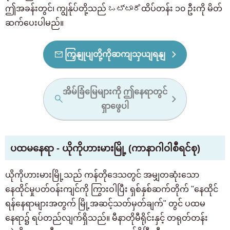
ဤအခန်းတွင်၊ ကျွန်ုပ်တို့သည် ಒಟ್ಟಾರೆထိပ်တန်း ၁၀ ဦးကို မိတ်
ဆက်ပေးပါမည်။
ကြှနျုပျတို့ကိုဆကျသှယျရနျ
အိမ်ခြံမြေများကို ဤနေရာတွင်
ရှာဖွေပါ
ပထမနေရာ - ယိုကိုဟားမားမြို့ (ကာနာဂါဝါစီရင်စု)
ယိုကိုဟားမားမြို့သည် ကန်တိုဒေသတွင် အမျှတဆုံးသော
နေထိုင်မှုပတ်ဝန်းကျင်ကို ကြွားဝါပြီး ရှစ်နှစ်ဆက်တိုက် "နေထိုင်
ရန်နေရာများအတွက် မြို့အဆင့်သတ်မှတ်ချက်" တွင် ပထမ
နေရာ၌ ရပ်တည်လျက်ရှိသည်။ မီနာတိုမီရိုင်းနှင့် တရုတ်တန်း