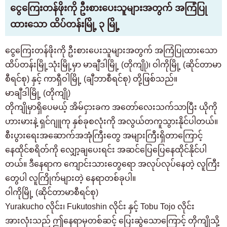
ငွေကြေးတန်ဖိုးကို ဦးစားပေးသူများအတွက် အကြံပြု
ထားသော ထိပ်တန်းမြို့ ၃ မြို့
ငွေကြေးတန်ဖိုးကို ဦးစားပေးသူများအတွက် အကြံပြုထားသော
ထိပ်တန်းမြို့သုံးမြို့မှာ မာချီဒါမြို့ (တိုကျို)၊ ဝါကိုမြို့ (ဆိုင်တာမာ
စီရင်စု) နှင့် ကာရှီဝါမြို့ (ချီဘာစီရင်စု) တို့ဖြစ်သည်။
မာချီဒါမြို့ (တိုကျို)
တိုကျိုမှာရှိပေမယ့် အိမ်ငှားခက အတော်လေးသက်သာပြီး ယိုကို
ဟားမားနဲ့ ရှင်ဂျူကု နှစ်ခုစလုံးကို အလွယ်တကူသွားနိုင်ပါတယ်။
စီးပွားရေးအဆောက်အအုံကြီးတွေ အများကြီးရှိတာကြောင့်
နေထိုင်စရိတ်ကို လျှော့ချပေးရင်း အဆင်ပြေပြေနေထိုင်နိုင်ပါ
တယ်။ ဒီနေရာက ကျောင်းသားတွေရော အလုပ်လုပ်နေတဲ့ လူကြီး
တွေပါ လူကြိုက်များတဲ့ နေရာတစ်ခုပါ။
ဝါကိုမြို့ (ဆိုင်တာမာစီရင်စု)
Yurakucho လိုင်း၊ Fukutoshin လိုင်း နှင့် Tobu Tojo လိုင်း
အားလုံးသည် ဤနေရာမှတစ်ဆင့် ပြေးဆွဲသောကြောင့် တိုကျိုသို့