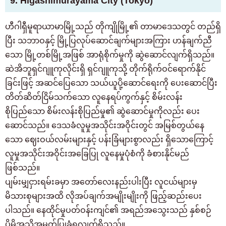
9. Higashimurayama City (Tokyo)
ဟီဂါရှီမူရာယာမာမြို့သည် တိုကျိုမြို့၏ တာမာဒေသတွင် တည်ရှိ
ပြီး သဘာဝနှင့် မြို့ပြလုပ်ဆောင်ချက်များအကြား ဟန်ချက်ညီ
သော မြို့တစ်မြို့အဖြစ် အာရုံစိုက်မှုကို ဆွဲဆောင်လျက်ရှိသည်။
ဆဲအိဘူရှင်ဂျူကုလိုင်းရှိ ရှင်ဂျူကုသို့ တိုက်ရိုက်ဝင်ရောက်နိုင်
ခြင်းဖြင့် အဆင်ပြေသော သယ်ယူပို့ဆောင်ရေးကို ပေးဆောင်ပြီး
တိတ်ဆိတ်ငြိမ်သက်သော လူနေရပ်ကွက်နှင့် စိမ်းလန်း
စိုပြည်သော စိမ်းလန်းစိုပြည်မှု၏ ဆွဲဆောင်မှုကိုလည်း ပေး
ဆောင်သည်။ ဒေသခံလူမှုအသိုင်းအဝိုင်းတွင် အမြစ်တွယ်နေ
သော ဈေးဝယ်လမ်းများနှင့် ပန်းခြံများစွာလည်း ရှိသောကြောင့်
လူမှုအသိုင်းအဝိုင်းအခြေပြု လူနေမှုပုံစံကို ခံစားနိုင်မည်
ဖြစ်သည်။
ပျမ်းမျှငှားရမ်းခမှာ အတော်လေးနည်းပါးပြီး လူငယ်များမှ
မိသားစုများအထိ လိုအပ်ချက်အမျိုးမျိုးကို ဖြည့်ဆည်းပေး
ပါသည်။ နေထိုင်မှုပတ်ဝန်းကျင်၏ အရည်အသွေးသည် နှစ်စဉ်
ပိုမိုအသိအမှတ်ပြုခံရလျက်ရှိသည်။