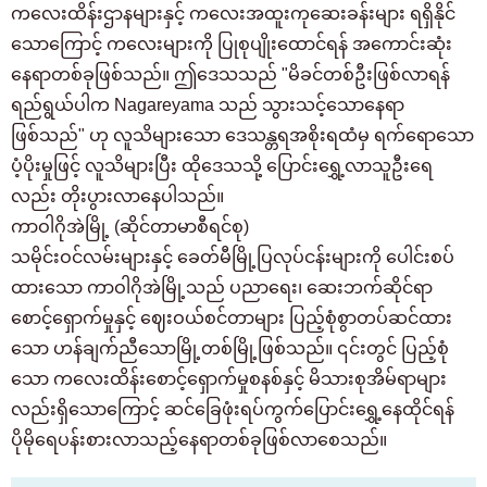
ကလေးထိန်းဌာနများနှင့် ကလေးအထူးကုဆေးခန်းများ ရရှိနိုင်
သောကြောင့် ကလေးများကို ပြုစုပျိုးထောင်ရန် အကောင်းဆုံး
နေရာတစ်ခုဖြစ်သည်။ ဤဒေသသည် "မိခင်တစ်ဦးဖြစ်လာရန်
ရည်ရွယ်ပါက Nagareyama သည် သွားသင့်သောနေရာ
ဖြစ်သည်" ဟု လူသိများသော ဒေသန္တရအစိုးရထံမှ ရက်ရောသော
ပံ့ပိုးမှုဖြင့် လူသိများပြီး ထိုဒေသသို့ ပြောင်းရွှေ့လာသူဦးရေ
လည်း တိုးပွားလာနေပါသည်။
ကာဝါဂိုအဲမြို့ (ဆိုင်တာမာစီရင်စု)
သမိုင်းဝင်လမ်းများနှင့် ခေတ်မီမြို့ပြလုပ်ငန်းများကို ပေါင်းစပ်
ထားသော ကာဝါဂိုအဲမြို့သည် ပညာရေး၊ ဆေးဘက်ဆိုင်ရာ
စောင့်ရှောက်မှုနှင့် ဈေးဝယ်စင်တာများ ပြည့်စုံစွာတပ်ဆင်ထား
သော ဟန်ချက်ညီသောမြို့တစ်မြို့ဖြစ်သည်။ ၎င်းတွင် ပြည့်စုံ
သော ကလေးထိန်းစောင့်ရှောက်မှုစနစ်နှင့် မိသားစုအိမ်ရာများ
လည်းရှိသောကြောင့် ဆင်ခြေဖုံးရပ်ကွက်ပြောင်းရွှေ့နေထိုင်ရန်
ပိုမိုရေပန်းစားလာသည့်နေရာတစ်ခုဖြစ်လာစေသည်။