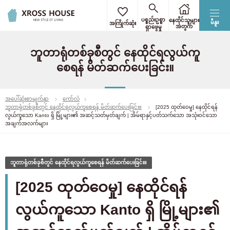
ပစ္စည်းဥစ္စာ
နေထိုင်သူများ
မီနူး
အကြိုက်ဆုံး
အတွက်
ရှာဖွေမှု
ဘူတာရုံတစ်ခုစီတွင် နေထိုင်ရလွယ်ကူ
စေရန် မိတ်ဆက်ပေးခြင်း။
အပေါ်ဆုံးစာမျက်နှာ
ကော်လံ
ဘူတာရုံတစ်ခုစီတွင် နေထိုင်ရလွယ်ကူစေရန် မိတ်ဆက်ပေးခြင်း။
[2025 ထုတ်ဝေမှု] နေထိုင်ရန်
လွယ်ကူသော Kanto ရှိ မြို့များ၏ အဆင့်သတ်မှတ်ချက် | အိမ်ရာနှင့်ပတ်သက်သော အသုံးဝင်သော
အချက်အလက်များ
ဘူတာရုံတစ်ခုစီတွင် နေထိုင်ရလွယ်ကူစေရန် မိတ်ဆက်ပေးခြင်း။
[2025 ထုတ်ဝေမှု] နေထိုင်ရန်
လွယ်ကူသော Kanto ရှိ မြို့များ၏