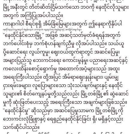
နေထိုင်ရန် စီစဉ်နေသူများနှင့် နေထိုင်သူများအတွက်သာ
မြို့အနီးတွင် တိတ်ဆိတ်ငြိမ်သက်သော ဘဝကို နေထိုင်လိုသူများ
03-6712-4344
အတွက် အကြံပြုအပ်ပါသည်။
ကာနာဂါဝါ စီရင်စုရှိ အိမ်ခြံမြေများအတွက် ဤနေရာကိုနှိပ်ပါ
နေထိုင်ရလွယ်ကူမှုအတွက် စံနှုန်းတွေက ဘာတွေလဲ။ ရွေးချယ်ရေး စံနှုန်းများနှင့် အကဲဖြတ်အချက်များ
"နေထိုင်နိုင်သောမြို့" အဖြစ် အဆင့်သတ်မှတ်ခံရရန်အတွက်
ဘက်ပေါင်းစုံမှ ဘက်စုံဟန်ချက်ညီမှု လိုအပ်ပါသည်။ သယ်ယူ
ပို့ဆောင်ရေး လွယ်ကူမှု၊ ဈေးဝယ်ထွက်ရာတွင် အဆင်ပြေမှု၊
အများပြည်သူ ဘေးကင်းရေး ကောင်းမွန်မှု၊ ပညာရေးအဆင့်နှင့်
ကလေးထိန်းစောင့်ရှောက်မှု အထောက်အပံ့များသည် အထူး
အရေးကြီးပါသည်။ ထို့အပြင် အိမ်ရာဈေးနှုန်းများ၊ ပျမ်းမျှ
ငှားရမ်းခများ၊ လူပြောများသော သုံးသပ်ချက်များနှင့် နေထိုင်
သူများ၏ စိတ်ကျေနပ်မှုတို့သည်လည်း မြို့တစ်မြို့၏ ဆွဲဆောင်
မှုကို ဆုံးဖြတ်ပေးသည့် အရေးကြီးသော အချက်များဖြစ်သည်။
"နေထိုင်နိုင်မှု" ဆိုသည်မှာ အဆင်ပြေမှုသာမက မြို့တစ်မြို့ကို
ဘေးကင်းလုံခြုံစွာနှင့် ရေရှည်နေထိုင်နိုင်ခြင်း ရှိ၊ မရှိနှင့်လည်း
သက်ဆိုင်ပါသည်။