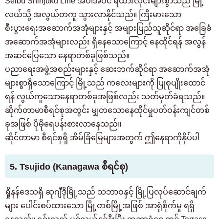
Seibu Shinjuku Line အပါအဝင် ရထားလိုင်းများစွာသည် မြို့
လယ်သို့ အလွယ်တကူ သွားလာနိုင်သည်။ ကြီးမားသော
စီးပွားရေးအဆောက်အအုံများနှင့် အများပြည်သူဆိုင်ရာ အခြေခံ
အဆောက်အအုံများလည်း ရှိနေသောကြောင့် နေထိုင်ရန် အလွန်
အဆင်ပြေသော နေရာတစ်ခုဖြစ်သည်။
ပညာရေးအဖွဲ့အစည်းများနှင့် ဆေးဘက်ဆိုင်ရာ အဆောက်အအုံ
များစွာရှိသောကြောင့် မြို့သည် ကလေးများကို ပြုစုပျိုးထောင်
ရန် လွယ်ကူသောနေရာတစ်ခုအဖြစ်လည်း သတ်မှတ်ခံရသည်။
ဆိုက်တာမာစီရင်စုအတွင်း မျှတသောနေထိုင်မှုပတ်ဝန်းကျင်တစ်
ခုအဖြစ် ပိုမိုရေပန်းစားလာနေသည်။
ဆိုင်တာမာ စီရင်စုရှိ အိမ်ခြံမြေများအတွက် ဤနေရာကိုနှိပ်ပါ
5. Tsujido (Kanagawa စီရင်စု)
ရှိုနန်ဒေသရှိ ဆုဂျီဒိုမြို့သည် သဘာဝနှင့် မြို့ပြလုပ်ဆောင်ချက်
များ ပေါင်းစပ်ထားသော မြို့တစ်မြို့အဖြစ် အာရုံစိုက်မှု ရရှိ