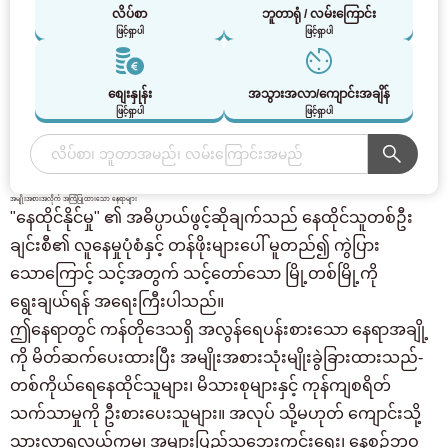
လိပ်စာ
ဘူတာရုံ / လမ်းကြောင်း
ဖြင့်ရှာပါ
ဖြင့်ရှာပါ
စျေးနှုန်း
အသွားအလာ/ကျောင်းအချိန်
ဖြင့်ရှာပါ
ဖြင့်ရှာပါ
အမျိုးအစားအလိုက် အကြံပြုထားသော နေရာများ
"နေထိုင်နိုင်မှု" ၏ အဓိပ္ပာယ်ဖွင့်ဆိုချက်သည် နေထိုင်သူတစ်ဦး
ချင်းစီ၏ လူနေမှုပုံစံနှင့် တန်ဖိုးများပေါ် မူတည်၍ ကွဲပြား
သောကြောင့် သင့်အတွက် သင့်တော်သော မြို့တစ်မြို့ကို
ရွေးချယ်ရန် အရေးကြီးပါသည်။
ဤနေရာတွင် ကန်တိုဒေသရှိ အလွန်ရေပန်းစားသော နေရာအချို့
ကို မိတ်ဆက်ပေးထားပြီး အမျိုးအစားသုံးမျိုးခွဲခြားထားသည်-
တစ်ကိုယ်ရေနေထိုင်သူများ၊ မိသားစုများနှင့် ကုန်ကျစရိတ်
သက်သာမှုကို ဦးစားပေးသူများ။ အလုပ် သို့မဟုတ် ကျောင်းသို့
သွားလာရလွယ်ကူမှု၊ အများပြည်သူဘေးကင်းရေး၊ နေ့စဉ်ဘဝ