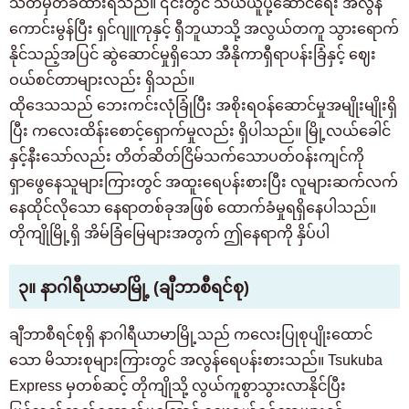
သတ်မှတ်ခံထားရသည်။ ၎င်းတွင် သယ်ယူပို့ဆောင်ရေး အလွန်
ကောင်းမွန်ပြီး ရှင်ဂျူကုနှင့် ရှီဘူယာသို့ အလွယ်တကူ သွားရောက်
နိုင်သည့်အပြင် ဆွဲဆောင်မှုရှိသော အီနိုကာရှီရာပန်းခြံနှင့် ဈေး
ဝယ်စင်တာများလည်း ရှိသည်။
ထိုဒေသသည် ဘေးကင်းလုံခြုံပြီး အစိုးရဝန်ဆောင်မှုအမျိုးမျိုးရှိ
ပြီး ကလေးထိန်းစောင့်ရှောက်မှုလည်း ရှိပါသည်။ မြို့လယ်ခေါင်
နှင့်နီးသော်လည်း တိတ်ဆိတ်ငြိမ်သက်သောပတ်ဝန်းကျင်ကို
ရှာဖွေနေသူများကြားတွင် အထူးရေပန်းစားပြီး လူများဆက်လက်
နေထိုင်လိုသော နေရာတစ်ခုအဖြစ် ထောက်ခံမှုရရှိနေပါသည်။
တိုကျိုမြို့ရှိ အိမ်ခြံမြေများအတွက် ဤနေရာကို နှိပ်ပါ
၃။ နာဂါရီယာမာမြို့ (ချီဘာစီရင်စု)
ချီဘာစီရင်စုရှိ နာဂါရီယာမာမြို့သည် ကလေးပြုစုပျိုးထောင်
သော မိသားစုများကြားတွင် အလွန်ရေပန်းစားသည်။ Tsukuba
Express မှတစ်ဆင့် တိုကျိုသို့ လွယ်ကူစွာသွားလာနိုင်ပြီး