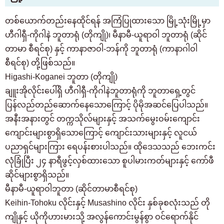
တစ်ယောက်တည်းနေထိုင်ရန် အကြံပြုထားသော မြို့သုံးမြို့မှာ
ဟီဂါရှီ-ကိုဂါနဲ ဘူတာရုံ (တိုကျို)၊ မီနာမီ-ယူရာဝါ ဘူတာရုံ (ဆိုင်
တာမာ စီရင်စု) နှင့် ကာနာဇာဝါ-ဘန်ကို ဘူတာရုံ (ကာနာဂါဝါ
စီရင်စု) တို့ဖြစ်သည်။
Higashi-Koganei ဘူတာ (တိုကျို)
ချူးအိုလိုင်းပေါ်ရှိ ဟီဂါရှီ-ကိုဂါနဲဘူတာရုံကို ဘူတာရှေ့တွင်
ပြန်လည်တည်ဆောက်နေသောကြောင့် ပိုမိုအဆင်ပြေပါသည်။
အနီးအနားတွင် တက္ကသိုလ်များနှင့် အသက်မွေးဝမ်းကျောင်း
ကျောင်းများစွာရှိသောကြောင့် ကျောင်းသားများနှင့် လူငယ်
ပညာရှင်များကြား ရေပန်းစားပါသည်။ ထိုဒေသသည် ဘေးကင်း
လုံခြုံပြီး ၂၄ နာရီဖွင့်လှစ်ထားသော စူပါမားကတ်များနှင့် ကော်ဖီ
ဆိုင်များစွာရှိသည်။
မီနာမီ-ယူရာဝါဘူတာ (ဆိုင်တာမာစီရင်စု)
Keihin-Tohoku လိုင်းနှင့် Musashino လိုင်း နှစ်ခုစလုံးသည် တို
ကျိုနှင့် ယိုကိုဟားမားသို့ အလွန်ကောင်းမွန်စွာ ဝင်ရောက်နိုင်