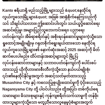
Kanto ဧရိယာရှိ မည်သည့်မြို့များသည် &quot;နေထိုင်ရ
လွယ်ကူသောမြို့များ&quot; အဖြစ် အာရုံစိုက်နေကြသည်ကို
သင် သိချင်ပါသလား။ ဤဆောင်းပါးတွင်၊ သယ်ယူပို့ဆောင်ရေး
အဆင်ပြေမှု၊ အများပြည်သူဘေးကင်းရေး၊ ပညာရေး
ပတ်ဝန်းကျင်၊ အိမ်ရာစရိတ်နှင့် အစိုးရဝန်ဆောင်မှုများကဲ့သို့သော
ရှုထောင့်အမျိုးမျိုးမှ ဂရုတစိုက်ရွေးချယ်ထားသော နေထိုင်ရ
လွယ်ကူသောမြို့များ၏ နောက်ဆုံးအဆင့် 2025 အဆင့်ကို မိတ်
ဆက်ပေးပါမည်။ ထိပ်တန်းအဆင့်များတွင် မြို့ပြ
လုပ်ငန်းဆောင်တာများနှင့် သဘာဝပတ်၀န်းကျင်ကို ပေါင်းစပ်
ထားသည့် ယိုကိုဟားမားစီးတီးကဲ့သို့သော နယ်ပယ်မျိုးစုံ၊
၎င်း၏နေထိုင်နိုင်မှုအတွက် အဆင့်သတ်မှတ်ထားသည့်
Musashino City နှင့် ကလေးပြုစုပျိုးထောင်မှုကို ပံ့ပိုးပေးသည့်
Nagareyama City တို့ ပါဝင်ပါသည်။ ထို့အပြင်၊ တစ်ကိုယ်ရေ
သမားများ၊ မိသားစုများနှင့် ကုန်ကျစရိတ်သက်သာမှုကို တန်ဖိုး
ထားသူများကဲ့သို့သော မတူညီသောလူနေမှုပုံစံများအတွက်