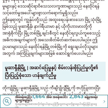
မှုများနှင့် ဒေသဆိုင်ရာဝိသေသလက္ခဏာများသည် နေထိုင်ရန်
သင့်တော်မှုအပေါ် များစွာသက်ရောက်မှုရှိသည်။
ဤနေရာတွင် ကျွန်ုပ်တို့သည် အထူးရေပန်းစားသော မြို့သုံးမြို့
ဖြစ်သည့် မူဆာရှီနို၊ နာဂါရီယာမာ နှင့် ယိုကိုဟားမားတို့ကို
အာရုံစိုက်ပြီး မြို့တစ်မြို့ချင်းစီတွင် နေထိုင်ရလွယ်ကူစေသည့်
အဓိကအချက်များကို အသေးစိတ်မိတ်ဆက်ပေးပါမည်။ ဤ
ဥပမာများသည် နေထိုင်ရန်မြို့တစ်မြို့ကို ရွေးချယ်လိုသူများ
အတွက် အကြံပြုချက်များအဖြစ် ဆောင်ရွက်ပေးပါမည်။
မူဆာရှီနိုမြို့ | အဆင်ပြေမှုနှင့် စိမ်းလန်းစိုပြည်မှုတို့၏
ပြီးပြည့်စုံသော ဟန်ချက်ညီမှု
တိုကျိုမြို့၊ မူဆာရှီနိုမြို့သည် ကီချီဂျိုဂျီမြို့ကို ဗဟိုပြုထားပြီး
အဆင်ပြေမှုနှင့် သဘာဝပတ်ဝန်းကျင်ကို ဟန်ချက်ညီအောင်
1,664
2,843
အိမ်ခန်းပေါင်း
အိမ်၊ အခန်းပေါင်း
ခန့်မှအခန်း
များရှာဖွေခြင်း
တည်ဆောက်ထားသော မြို့တစ်မြို့အဖြစ် အလွန်ရေပန်းစား
အခန်းအမျိုးအစားအလိုက်ရှာပါ/နာမည်ကြီးဘူတာများကိုရှာဖွေပါ/မြေပုံဖြင့်ရှာဖွေ
ပါ။