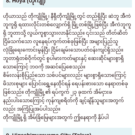
8. Hoya (တိုကျို)
ဟိုယာသည် တိုကျိုမြို့၊ နီရှီတိုကျိုမြို့တွင် တည်ရှိပြီး ဆဲဘူ အီကဲ
ဘူကူရို ရထားလိုင်းတစ်လျှောက်ရှိ မြို့တစ်မြို့ဖြစ်ပြီး အီကဲဘူကူ
ရို ဘူတာသို့ လွယ်ကူစွာသွားလာနိုင်သည်။ ၎င်းသည် တိတ်ဆိတ်
ငြိမ်သက်သော လူနေရပ်ကွက်တစ်ခုဖြစ်ပြီး အများပြည်သူ
လုံခြုံရေးကောင်းမွန်ပြီး ငြိမ်းချမ်းသောပတ်ဝန်းကျင်ရှိသည်။
ဘူတာရုံတစ်ဝိုက်တွင် စူပါမားကတ်များနှင့် ဆေးဆိုင်များစွာရှိ
သောကြောင့် ဘဝကို အဆင်ပြေစေသည်။
စိမ်းလန်းစိုပြည်သော သစ်ပင်များလည်း များစွာရှိသောကြောင့်
မိသားစုများ ပြောင်းရွှေ့နေထိုင်ရန် ရေပန်းစားသော နေရာတစ်ခု
ဖြစ်သည်။ တိုကျိုမြို့၏ ရပ်ကွက် ၂၃ ခုထက် အိမ်ငှားခ
နည်းပါးသောကြောင့် ကုန်ကျစရိတ်ကို ချင့်ချိန်သူများအတွက်
လည်း အကြံပြုအပ်ပါသည်။
တိုကျိုမြို့ရှိ အိမ်ခြံမြေများအတွက် ဤနေရာကို နှိပ်ပါ