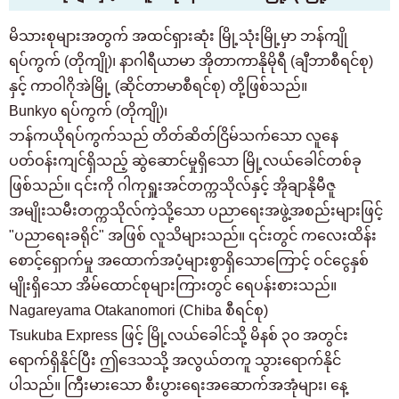
မိသားစုများအတွက် အထင်ရှားဆုံး မြို့သုံးမြို့မှာ ဘန်ကျို
ရပ်ကွက် (တိုကျို)၊ နာဂါရီယာမာ အိုတာကာနိုမိုရီ (ချီဘာစီရင်စု)
နှင့် ကာဝါဂိုအဲမြို့ (ဆိုင်တာမာစီရင်စု) တို့ဖြစ်သည်။
Bunkyo ရပ်ကွက် (တိုကျို)၊
ဘန်ကယိုရပ်ကွက်သည် တိတ်ဆိတ်ငြိမ်သက်သော လူနေ
ပတ်ဝန်းကျင်ရှိသည့် ဆွဲဆောင်မှုရှိသော မြို့လယ်ခေါင်တစ်ခု
ဖြစ်သည်။ ၎င်းကို ဂါကုရှူးအင်တက္ကသိုလ်နှင့် အိုချာနိုမီဇူ
အမျိုးသမီးတက္ကသိုလ်ကဲ့သို့သော ပညာရေးအဖွဲ့အစည်းများဖြင့်
"ပညာရေးခရိုင်" အဖြစ် လူသိများသည်။ ၎င်းတွင် ကလေးထိန်း
စောင့်ရှောက်မှု အထောက်အပံ့များစွာရှိသောကြောင့် ဝင်ငွေနှစ်
မျိုးရှိသော အိမ်ထောင်စုများကြားတွင် ရေပန်းစားသည်။
Nagareyama Otakanomori (Chiba စီရင်စု)
Tsukuba Express ဖြင့် မြို့လယ်ခေါင်သို့ မိနစ် ၃၀ အတွင်း
ရောက်ရှိနိုင်ပြီး ဤဒေသသို့ အလွယ်တကူ သွားရောက်နိုင်
ပါသည်။ ကြီးမားသော စီးပွားရေးအဆောက်အအုံများ၊ နေ့