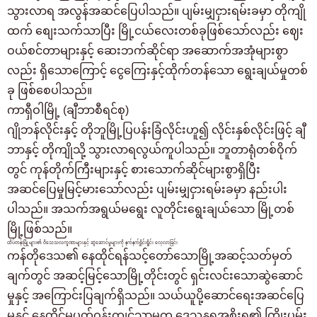
သွားလာရ အလွန်အဆင်ပြေပါသည်။ ပျမ်းမျှငှားရမ်းခမှာ တိုကျို
ထက် စျေးသက်သာပြီး မြို့ငယ်လေးတစ်ခုဖြစ်သော်လည်း ဈေး
ဝယ်စင်တာများနှင့် ဆေးဘက်ဆိုင်ရာ အဆောက်အအုံများစွာ
လည်း ရှိသောကြောင့် ငွေကြေးနှင့်ထိုက်တန်သော ရွေးချယ်မှုတစ်
ခု ဖြစ်စေပါသည်။
ကာရှီဝါမြို့ (ချီဘာစီရင်စု)
ဂျိုဘန်လိုင်းနှင့် တိုဘူမြို့ပြပန်းခြံလိုင်းဟူ၍ လိုင်းနှစ်လိုင်းဖြင့် ချီ
ဘာနှင့် တိုကျိုသို့ သွားလာရလွယ်ကူပါသည်။ ဘူတာရုံတစ်ဝိုက်
တွင် ကုန်တိုက်ကြီးများနှင့် စားသောက်ဆိုင်များစွာရှိပြီး
အဆင်ပြေမှုမြင့်မားသော်လည်း ပျမ်းမျှငှားရမ်းခမှာ နည်းပါး
ပါသည်။ အသက်အရွယ်မရွေး လူတိုင်းရွေးချယ်သော မြို့တစ်
မြို့ဖြစ်သည်။
ထိပ်တန်းမြို့များ၏ ဝိသေသလက္ခဏာများနှင့် ဆွဲဆောင်မှုများကို နက်နက်ရှိုင်းရှိုင်း လေ့လာခြင်း
ကန်တိုဒေသ၏ နေထိုင်ရန်သင့်တော်သောမြို့အဆင့်သတ်မှတ်
ချက်တွင် အဆင့်မြင့်သောမြို့တိုင်းတွင် ရှင်းလင်းသောဆွဲဆောင်
မှုနှင့် အကြောင်းပြချက်ရှိသည်။ သယ်ယူပို့ဆောင်ရေးအဆင်ပြေ
မှုနှင့် နေထိုင်မှုပတ်ဝန်းကျင်သာမက ဒေသန္တရအစိုးရ၏ ကြိုးပမ်း