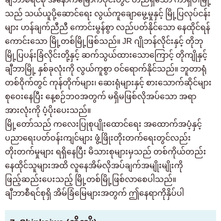
သည် သယ်ယူပို့ဆောင်ရေး လွယ်ကူချောမွေ့မှုနှင့် မြို့ပြလုပ်ငန်း
များ ဟန်ချက်ညီညီ ကောင်းမွန်စွာ လည်ပတ်နိုင်သော နေထိုင်ရန်
ကောင်းသော မြို့တစ်မြို့ဖြစ်သည်။ JR ဂျိုဘန်လိုင်းနှင့် တိုဘု
မြို့ပြပန်းခြံလိုင်းတို့နှင့် ဆက်သွယ်ထားသောကြောင့် တိုကျိုနှင့်
ချီဘာမြို့ နှစ်ခုလုံးကို လွယ်ကူစွာ ဝင်ရောက်နိုင်သည်။ ဘူတာရုံ
တစ်ဝိုက်တွင် ကုန်တိုက်များ၊ ဆေးရုံများနှင့် စားသောက်ဆိုင်များ
စုဝေးနေပြီး နေ့စဉ်ဘဝအတွက် မရှိမဖြစ်လိုအပ်သော အရာ
အားလုံးကို ပံ့ပိုးပေးသည်။
မြို့တော်သည် ကလေးပြုစုပျိုးထောင်ရေး အထောက်အပံ့နှင့်
ပညာရေးပတ်ဝန်းကျင်များ ဖွံ့ဖြိုးတိုးတက်ရေးတွင်လည်း
တိုးတက်မှုများ ရရှိနေပြီး မိသားစုများမှသည် တစ်ကိုယ်တည်း
နေထိုင်သူများအထိ လူနေအိမ်လိုအပ်ချက်အမျိုးမျိုးကို
ဖြည့်ဆည်းပေးသည့် မြို့တစ်မြို့ဖြစ်လာစေပါသည်။
ချီဘာစီရင်စုရှိ အိမ်ခြံမြေများအတွက် ဤနေရာကိုနှိပ်ပါ