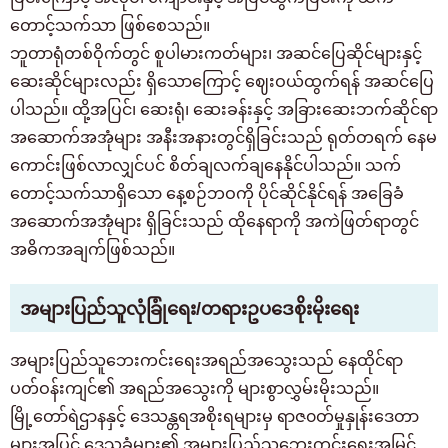
တောင့်သက်သာ ဖြစ်စေသည်။
ဘူတာရုံတစ်ဝိုက်တွင် စူပါမားကတ်များ၊ အဆင်ပြေဆိုင်များနှင့်
ဆေးဆိုင်များလည်း ရှိသောကြောင့် ဈေးဝယ်ထွက်ရန် အဆင်ပြေ
ပါသည်။ ထို့အပြင်၊ ဆေးရုံ၊ ဆေးခန်းနှင့် အခြားဆေးဘက်ဆိုင်ရာ
အဆောက်အအုံများ အနီးအနားတွင်ရှိခြင်းသည် ရုတ်တရက် နေမ
ကောင်းဖြစ်လာလျှင်ပင် စိတ်ချလက်ချနေနိုင်ပါသည်။ သက်
တောင့်သက်သာရှိသော နေ့စဉ်ဘဝကို ပိုင်ဆိုင်နိုင်ရန် အခြေခံ
အဆောက်အအုံများ ရှိခြင်းသည် ထိုနေရာကို အကဲဖြတ်ရာတွင်
အဓိကအချက်ဖြစ်သည်။
အများပြည်သူလုံခြုံရေး/တရားဥပဒေစိုးမိုးရေး
အများပြည်သူဘေးကင်းရေးအရည်အသွေးသည် နေထိုင်ရာ
ပတ်ဝန်းကျင်၏ အရည်အသွေးကို များစွာလွှမ်းမိုးသည်။
မြို့တော်ရဲဌာနနှင့် ဒေသန္တရအစိုးရများမှ ရာဇ၀တ်မှုနှုန်းဒေတာ
များအပြင် ဒေသခံများ၏ အများပြည်သူဘေးကင်းရေးအမြင်