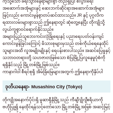
ကဲ့သို့သော ခရီးသွားနေရာများစွာ တည်ရှိပြီး စီးပွားရေး
အဆောက်အအုံများနှင့် ဆေးဘက်ဆိုင်ရာအဆောက်အအုံများ
ဖြင့်လည်း ကောင်းမွန်စွာတပ်ဆင်ထားသည်။ JR နှင့် ပုဂ္ဂလိက
ရထားလမ်းများစွာသည် ဤနေရာတွင် ဆုံတွေ့နေပြီး တိုကျိုသို့
လွယ်ကူစွာဝင်ရောက်နိုင်သည်။
အများပြည်သူဘေးကင်းလုံခြုံရေးနှင့် ပညာရေးပတ်ဝန်းကျင်
ကောင်းမွန်ခြင်းကြောင့် မိသားစုများမှသည် တစ်ကိုယ်ရေနေထိုင်
သူများအထိ လူအမျိုးမျိုးနှင့် ရေပန်းစားပါသည်။ အဆင်ပြေမှုနှင့်
သဘာဝတရားတို့ သဟဇာတဖြစ်သော စံပြမြို့ပြလူနေမှုပုံစံကို
ရရှိနိုင်သည့် မြို့တစ်မြို့ဖြစ်သည်။
ကာနာဂါဝါ စီရင်စုရှိ အိမ်ခြံမြေများအတွက် ဤနေရာကိုနှိပ်ပါ
ဒုတိယနေရာ- Musashino City (Tokyo)
တိုကျိုအနောက်ပိုင်းရှိ မူဆာရှီနိုမြို့သည် ကီချီဂျိုဂျီဧရိယာကို
ဗဟိုပြု၍ နေထိုင်ရန်သင့်တော်သော မြို့တစ်မြို့အဖြစ် အဆင့်မြင့်