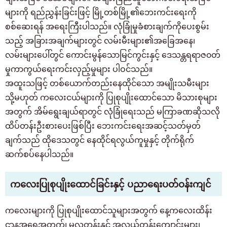
များကို ရည်ညွှန်းခြင်းဖြင့် မြို့တစ်မြို့၏ဘေးကင်းရေးကို
စစ်ဆေးရန် အရေးကြီးပါသည်။ လုံခြုံမှုခံစားချက်ကိုပေးစွမ်း
သည့် အခြားအချက်များတွင် လမ်းမီးများ၏အခြေအနေ၊
လမ်းများပေါ်တွင် ကောင်းမွန်သောမြင်ကွင်းနှင့် ဒေသန္တရရာဇ၀တ်
မှုကာကွယ်ရေးကင်းလှည့်မှုများ ပါဝင်သည်။
အထူးသဖြင့် တစ်ယောက်တည်းနေထိုင်သော အမျိုးသမီးများ
သို့မဟုတ် ကလေးငယ်များကို ပြုစုပျိုးထောင်သော မိသားစုများ
အတွက် အိမ်ရွေးချယ်ရာတွင် လုံခြုံရေးသည် မကြာခဏဆိုသလို
ထိပ်တန်းဦးစားပေးဖြစ်ပြီး ဘေးကင်းရေးအဆင့်သတ်မှတ်
ချက်သည် ထိုဒေသတွင် နေထိုင်ရလွယ်ကူမှုနှင့် တိုက်ရိုက်
ဆက်စပ်နေပါသည်။
ကလေးပြုစုပျိုးထောင်ခြင်းနှင့် ပညာရေးပတ်ဝန်းကျင်
ကလေးများကို ပြုစုပျိုးထောင်သူများအတွက် နေ့ကလေးထိန်း
ဌာနအရေအတွက်၊ မူလတန်းနှင့် အလယ်တန်းကျောင်းများ၊