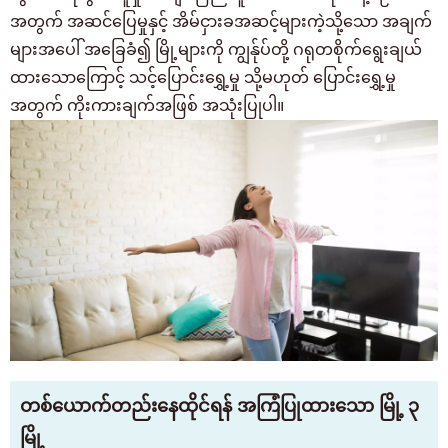
အတွက် အဆင်ပြေမှုနှင့် အိမ်ငှားခအဆင့်များကဲ့သို့သော အချက်
များအပေါ် အခြေခံ၍ မြို့များကို ကျွန်ုပ်တို့ ဂရုတစိုက်ရွေးချယ်
ထားသောကြောင့် သင့်ပြောင်းရွှေ့မှု သို့မဟုတ် ပြောင်းရွှေ့မှု
အတွက် ကိုးကားချက်အဖြစ် အသုံးပြုပါ။
တစ်ယောက်တည်းနေထိုင်ရန် အကြံပြုထားသော မြို့ ၃
မြို့