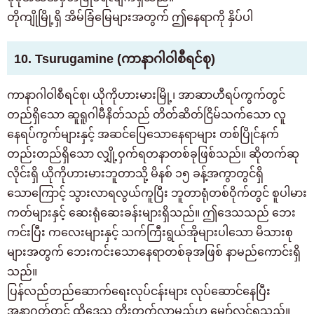
တိုကျိုမြို့ရှိ အိမ်ခြံမြေများအတွက် ဤနေရာကို နှိပ်ပါ
10. Tsurugamine (ကာနာဂါဝါစီရင်စု)
ကာနာဂါဝါစီရင်စု၊ ယိုကိုဟားမားမြို့၊ အာဆာဟီရပ်ကွက်တွင်
တည်ရှိသော ဆူရူဂါမီနိတ်သည် တိတ်ဆိတ်ငြိမ်သက်သော လူ
နေရပ်ကွက်များနှင့် အဆင်ပြေသောနေရာများ တစ်ပြိုင်နက်
တည်းတည်ရှိသော လျှို့ဝှက်ရတနာတစ်ခုဖြစ်သည်။ ဆိုတက်ဆု
လိုင်းရှိ ယိုကိုဟားမားဘူတာသို့ မိနစ် ၁၅ ခန့်အကွာတွင်ရှိ
သောကြောင့် သွားလာရလွယ်ကူပြီး ဘူတာရုံတစ်ဝိုက်တွင် စူပါမား
ကတ်များနှင့် ဆေးရုံဆေးခန်းများရှိသည်။ ဤဒေသသည် ဘေး
ကင်းပြီး ကလေးများနှင့် သက်ကြီးရွယ်အိုများပါသော မိသားစု
များအတွက် ဘေးကင်းသောနေရာတစ်ခုအဖြစ် နာမည်ကောင်းရှိ
သည်။
အခန်းရှာနေသူများအတွက်
ပြန်လည်တည်ဆောက်ရေးလုပ်ငန်းများ လုပ်ဆောင်နေပြီး
03-6712-4346
အနာဂတ်တွင် ထိုဒေသ တိုးတက်လာမည်ဟု မျှော်လင့်ရသည်။