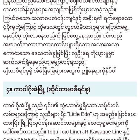
ပြန်လည်တည်ဆောက်မှုကြောင့် ဈေးဝယ်စင်တာများနှင့်
ကလေးထိန်းဌာနများ အလျင်အမြန်တိုးပွားလာခဲ့သည်။
ကြွယ်ဝသော သဘာဝပတ်ဝန်းကျင်နှင့် အစိုးရ၏ ရက်ရောသော
ပံ့ပိုးမှုတို့ကြောင့် ထိုဒေသတွင် လူငယ်မိသားစုများ ပြောင်းရွှေ့
နေထိုင်မှု တိုးလာနေသည်ကို မြင်တွေ့နေရသည်။ ၎င်းသည်
အနာဂတ်အလားအလာကောင်းများရှိသော အလားအလာ
ကောင်းသော ဒေသတစ်ခုဖြစ်ပြီး လူဦးရေ တိုးပွားမှုမှာ
ဆက်လက်ရှိနေမည်ဟု မျှော်လင့်ရသည်။
ချီဘာစီရင်စုရှိ အိမ်ခြံမြေများအတွက် ဤနေရာကိုနှိပ်ပါ
၄။ ကာဝါဂိုအဲမြို့ (ဆိုင်တာမာစီရင်စု)
ကာဝါဂိုအဲမြို့သည် ၎င်း၏ ဆွဲဆောင်မှုရှိသော သမိုင်းဝင်
လမ်းများကြောင့် လူသိများပြီး "Little Edo" ဟု အမည်ပြောင်ပေး
ထားပြီး မြို့ပြလုပ်ငန်းဆောင်တာများနှင့် လေထုရှုခင်းများကို
ပေါင်းစပ်ထားသည်။ Tobu Tojo Line၊ JR Kawagoe Line နှင့်