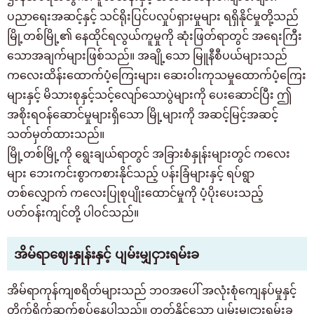
ပညာရေးအဆင့်နှင့် သင်ရိုးပြင်ပလှုပ်ရှားမှုများ ရရှိနိုင်မှုတို့သည်
မြို့တစ်မြို့၏ နေထိုင်ရလွယ်ကူမှုကို ဆုံးဖြတ်ရာတွင် အရေးကြီး
သောအချက်များဖြစ်သည်။ အချို့သော မြူနီစီပယ်များသည်
ကလေးထိန်းထောက်ပံ့ကြေးများ၊ ဆေးဝါးကုသမှုထောက်ပံ့ကြေး
များနှင့် မိသားစုနှင့်သင့်လျော်သောပွဲများကို ပေးဆောင်ပြီး ဤ
အစိုးရဝန်ဆောင်မှုများရှိသော မြို့များကို အဆင့်မြင့်အဆင့်
သတ်မှတ်ထားသည်။
မြို့တစ်မြို့ကို ရွေးချယ်ရာတွင် အခြားစံနှုန်းများတွင် ကလေး
များ ဘေးကင်းစွာကစားနိုင်သည့် ပန်းခြံများနှင့် ရပ်ရွာ
တစ်လျှောက် ကလေးပြုစုပျိုးထောင်မှုကို ပံ့ပိုးပေးသည့်
ပတ်ဝန်းကျင်တို့ ပါဝင်သည်။
အိမ်ရာဈေးနှုန်းနှင့် ပျမ်းမျှငှားရမ်းခ
အိမ်ရာကုန်ကျစရိတ်များသည် ဘဝအပေါ် အလုံးစုံကျေနပ်မှုနှင့်
တိုက်ရိုက်ဆက်စပ်နေပါသည်။ တတ်နိုင်သော ပျမ်းမျှငှားရမ်းခ