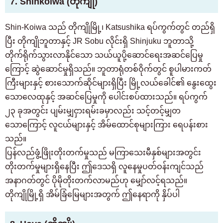
7. Shinkoiwa (တိုကျို)
Shin-Koiwa သည် တိုကျိုမြို့၊ Katsushika ရပ်ကွက်တွင် တည်ရှိ
ပြီး တိုကျိုဘူတာနှင့် JR Sobu လိုင်းရှိ Shinjuku ဘူတာသို့
တိုက်ရိုက်သွားလာနိုင်သော သယ်ယူပို့ဆောင်ရေးအဆင်ပြေမှု
ကြောင့် ဆွဲဆောင်မှုရှိသည်။ ဘူတာရုံတစ်ဝိုက်တွင် စူပါမားကတ်
ကြီးများနှင့် စားသောက်ဆိုင်များရှိပြီး မြို့လယ်ခေါင်၏ နွေးထွေး
သောလေထုနှင့် အဆင်ပြေမှုကို ပေါင်းစပ်ထားသည်။ ရပ်ကွက်
၂၃ ခုအတွင်း ပျမ်းမျှငှားရမ်းခမှာလည်း သင့်တင့်မျှတ
သောကြောင့် လူငယ်များနှင့် အိမ်ထောင်စုများကြား ရေပန်းစား
သည်။
ပြန်လည်ဖွံ့ဖြိုးတိုးတက်မှုသည် မကြာသေးမီနှစ်များအတွင်း
တိုးတက်မှုများရှိနေပြီး ဤဒေသရှိ လူနေမှုပတ်ဝန်းကျင်သည်
အနာဂတ်တွင် ပိုမိုတိုးတက်လာမည်ဟု မျှော်လင့်ရသည်။
တိုကျိုမြို့ရှိ အိမ်ခြံမြေများအတွက် ဤနေရာကို နှိပ်ပါ