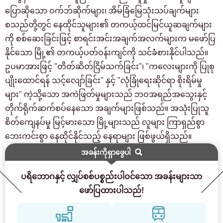
ပြောဆိုသော ဝက်ဘ်ဆိုက်များ၊ အိမ်ခြံမြေသုံးသပ်ချက်များ
စသည်တို့တွင် နေထိုင်သူများ၏ တကယ့်ထင်မြင်ယူဆချက်များ
ကို စစ်ဆေးခြင်းဖြင့် စာရင်းအင်းအချက်အလက်များက မဖော်ပြ
နိုင်သော မြို့၏ တကယ့်ပတ်ဝန်းကျင်ကို သင်ခံစားနိုင်ပါသည်။
ဥပမာအားဖြင့် "တိတ်ဆိတ်ငြိမ်သက်ခြင်း"၊ "ကလေးများကို ပြုစု
ပျိုးထောင်ရန် သင့်လျော်ခြင်း" နှင့် "လုံခြုံရေးဆိုင်ရာ စိုးရိမ်မှု
များ" ကဲ့သို့သော အကဲဖြတ်မှုများသည် ဘဝအရည်အသွေးနှင့်
တိုက်ရိုက်ဆက်စပ်နေသော အချက်များဖြစ်သည်။ အသုံးပြုသူ
စိတ်ကျေနပ်မှု မြင့်မားသော မြို့များသည် လူများ ကြာရှည်စွာ
ဘေးကင်းစွာ နေထိုင်နိုင်သည့် နေရာများ ဖြစ်ဖွယ်ရှိသည်။
အခန်းကိုရှာဖွေပါ
ပရိဘောဂနှင့် လျှပ်စစ်ပစ္စည်းပါဝင်သော အခန်းများသာ
ဖော်ပြထားပါသည်!