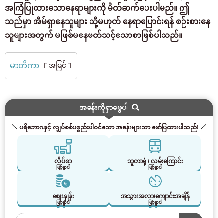
အကြံပြုထားသောနေရာများကို မိတ်ဆက်ပေးပါမည်။ ဤ
သည်မှာ အိမ်ရှာနေသူများ သို့မဟုတ် နေရာပြောင်းရန် စဉ်းစားနေ
သူများအတွက် မဖြစ်မနေဖတ်သင့်သောစာဖြစ်ပါသည်။
မာတိကာ
［အမြင်］
အခန်းကိုရှာဖွေပါ
ပရိဘောဂနှင့် လျှပ်စစ်ပစ္စည်းပါဝင်သော အခန်းများသာ ဖော်ပြထားပါသည်!
လိပ်စာ
ဘူတာရုံ / လမ်းကြောင်း
ဖြင့်ရှာပါ
ဖြင့်ရှာပါ
စျေးနှုန်း
အသွားအလာ/ကျောင်းအချိန်
ဖြင့်ရှာပါ
ဖြင့်ရှာပါ