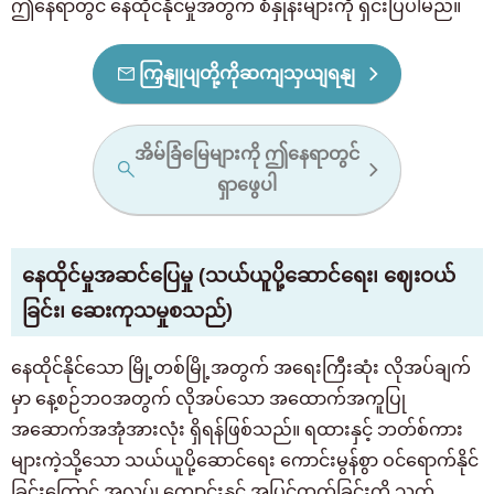
ဤနေရာတွင် နေထိုင်နိုင်မှုအတွက် စံနှုန်းများကို ရှင်းပြပါမည်။
ကြှနျုပျတို့ကိုဆကျသှယျရနျ
အိမ်ခြံမြေများကို ဤနေရာတွင်
ရှာဖွေပါ
နေထိုင်မှုအဆင်ပြေမှု (သယ်ယူပို့ဆောင်ရေး၊ ဈေးဝယ်
ခြင်း၊ ဆေးကုသမှုစသည်)
နေထိုင်နိုင်သော မြို့တစ်မြို့အတွက် အရေးကြီးဆုံး လိုအပ်ချက်
မှာ နေ့စဉ်ဘဝအတွက် လိုအပ်သော အထောက်အကူပြု
အဆောက်အအုံအားလုံး ရှိရန်ဖြစ်သည်။ ရထားနှင့် ဘတ်စ်ကား
များကဲ့သို့သော သယ်ယူပို့ဆောင်ရေး ကောင်းမွန်စွာ ဝင်ရောက်နိုင်
ခြင်းကြောင့် အလုပ်၊ ကျောင်းနှင့် အပြင်ထွက်ခြင်းကို သက်