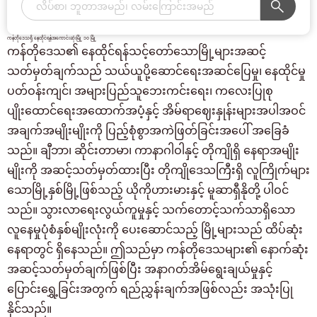
ကန်တိုဒေသရှိ နေထိုင်ရန်အကောင်းဆုံးမြို့ ၁၀ မြို့
ကန်တိုဒေသ၏ နေထိုင်ရန်သင့်တော်သောမြို့များအဆင့်
သတ်မှတ်ချက်သည် သယ်ယူပို့ဆောင်ရေးအဆင်ပြေမှု၊ နေထိုင်မှု
ပတ်ဝန်းကျင်၊ အများပြည်သူဘေးကင်းရေး၊ ကလေးပြုစု
ပျိုးထောင်ရေးအထောက်အပံ့နှင့် အိမ်ရာဈေးနှုန်းများအပါအဝင်
အချက်အမျိုးမျိုးကို ပြည့်စုံစွာအကဲဖြတ်ခြင်းအပေါ် အခြေခံ
သည်။ ချီဘာ၊ ဆိုင်းတာမာ၊ ကာနာဂါဝါနှင့် တိုကျိုရှိ နေရာအမျိုး
မျိုးကို အဆင့်သတ်မှတ်ထားပြီး တိုကျိုဒေသကြီးရှိ လူကြိုက်များ
သောမြို့နှစ်မြို့ဖြစ်သည့် ယိုကိုဟားမားနှင့် မူဆာရှီနိုတို့ ပါဝင်
သည်။ သွားလာရေးလွယ်ကူမှုနှင့် သက်တောင့်သက်သာရှိသော
လူနေမှုပုံစံနှစ်မျိုးလုံးကို ပေးဆောင်သည့် မြို့များသည် ထိပ်ဆုံး
နေရာတွင် ရှိနေသည်။ ဤသည်မှာ ကန်တိုဒေသများ၏ နောက်ဆုံး
အဆင့်သတ်မှတ်ချက်ဖြစ်ပြီး အနာဂတ်အိမ်ရွေးချယ်မှုနှင့်
ပြောင်းရွှေ့ခြင်းအတွက် ရည်ညွှန်းချက်အဖြစ်လည်း အသုံးပြု
နိုင်သည်။