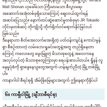
နေသည်။ ၎င်းသည် ပင်လယ်နှင့်နီးပြီး ဘူတာရုံရှေ့တွင် Terrace
Mall Shonan ဟုခေါ်သော ကြီးမားသော စီးပွားရေး
အဆောက်အအုံတစ်ခုရှိသောကြောင့် ဈေးဝယ်ထွက်ရန်
အဆင်ပြေသည်။ နောက်ထပ်ဆွဲဆောင်မှုတစ်ခုမှာ JR Tokaido
လိုင်းမှတစ်ဆင့် တိုကျိုသို့ တိုက်ရိုက်ဝင်ရောက်နိုင်ခြင်းပင်
ဖြစ်သည်။
ဒီနေရာဟာ စိတ်အေးလက်အေးရှိတဲ့ ပတ်ဝန်းကျင်နဲ့ ကောင်းမွန်
စွာ စီစဉ်ထားတဲ့ လမ်းဘေးရှုခင်းတွေနဲ့အတူ တည်ရှိနေတာ
ကြောင့် ကလေးတွေ မွေးမြူတဲ့ မိသားစုတွေနဲ့ အဝေးကနေ
အလုပ်လုပ်တဲ့ မိသားစုတွေကြားမှာ ရေပန်းစားပါတယ်။ ရှိုနန် လူ
နေမှုပုံစံကို ရှာဖွေနေသူတွေအတွက် ဟန်ချက်ညီတဲ့ မြို့တစ်မြို့
ပါ။
ကာနာဂါဝါ စီရင်စုရှိ အိမ်ခြံမြေများအတွက် ဤနေရာကိုနှိပ်ပါ
၆။ ကာရှီဝါမြို့ (ချီဘာစီရင်စု)
ချီဘာစီရင်စု အနောက်မြောက်ပိုင်းတွင် တည်ရှိသော ကာရှီဝါမြို့