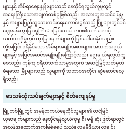
များနှင့် အိမ်ရာဈေးနှုန်းများသည် နေထိုင်ရလွယ်ကူမှုတွင်
အရေးကြီးသောအချက်တစ်ခုဖြစ်သည်။ အလားတူအဆင်ပြေမှု
နှင့် အများပြည်သူဘေးကင်းရေးကောင်းမွန်သည့် မြို့များတွင်ပင်
ဈေးနှုန်းကွာခြားမှုကြီးမားခြင်းသည် ဘဝ၏သက်တောင့်
သက်သာရှိမှုတွင် ကွာခြားချက်များကို ဖြစ်ပေါ်စေနိုင်သည်။
ထို့အပြင်၊ ရရှိနိုင်သော အိမ်ရာအမျိုးအစားများ၊ အသက်အရွယ်
များနှင့် အပြင်အဆင်အမျိုးမျိုးကြောင့်လည်း ရွေးချယ်ရလွယ်ကူ
စေသည်။ ကုန်ကျစရိတ်သက်သာမှုအတွက် အဆင့်မြင့်သတ်မှတ်
ခံရသော မြို့များသည် လူများကို သဘာဝအတိုင်း ဆွဲဆောင်လေ့
ရှိသည်။
ဒေသခံသုံးသပ်ချက်များနှင့် စိတ်ကျေနပ်မှု
မြို့တစ်မြို့တွင် အမှန်တကယ်နေထိုင်သူများ၏ ထင်မြင်
ယူဆချက်များသည် နေထိုင်ရန်လွယ်ကူမှု ရှိ၊ မရှိ ဆုံးဖြတ်ရာတွင်
အလွန်အထောက်အကူဖြစ်စေပါသည်။ လူမှုမီဒီယာ၊ လူချင်း