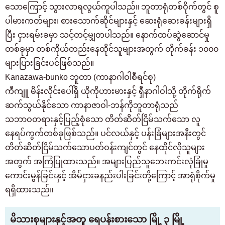
သောကြောင့် သွားလာရလွယ်ကူပါသည်။ ဘူတာရုံတစ်ဝိုက်တွင် စူ
ပါမားကတ်များ၊ စားသောက်ဆိုင်များနှင့် ဆေးရုံဆေးခန်းများရှိ
ပြီး ငှားရမ်းခမှာ သင့်တင့်မျှတပါသည်။ နောက်ထပ်ဆွဲဆောင်မှု
တစ်ခုမှာ တစ်ကိုယ်တည်းနေထိုင်သူများအတွက် တိုက်ခန်း ၁၀၀၀
များပြားခြင်းပင်ဖြစ်သည်။
Kanazawa-bunko ဘူတာ (ကာနာဂါဝါစီရင်စု)
ကီကျူ မိန်းလိုင်းပေါ်ရှိ ယိုကိုဟားမားနှင့် ရှီနာဂါဝါသို့ တိုက်ရိုက်
ဆက်သွယ်နိုင်သော ကာနာဇာဝါ-ဘန်ကိုဘူတာရုံသည်
သဘာဝတရားနှင့်ပြည့်စုံသော တိတ်ဆိတ်ငြိမ်သက်သော လူ
နေရပ်ကွက်တစ်ခုဖြစ်သည်။ ပင်လယ်နှင့် ပန်းခြံများအနီးတွင်
တိတ်ဆိတ်ငြိမ်သက်သောပတ်ဝန်းကျင်တွင် နေထိုင်လိုသူများ
အတွက် အကြံပြုထားသည်။ အများပြည်သူဘေးကင်းလုံခြုံမှု
ကောင်းမွန်ခြင်းနှင့် အိမ်ငှားခနည်းပါးခြင်းတို့ကြောင့် အာရုံစိုက်မှု
ရရှိထားသည်။
မိသားစုများနှင့်အတူ ရေပန်းစားသော မြို့ ၃ မြို့