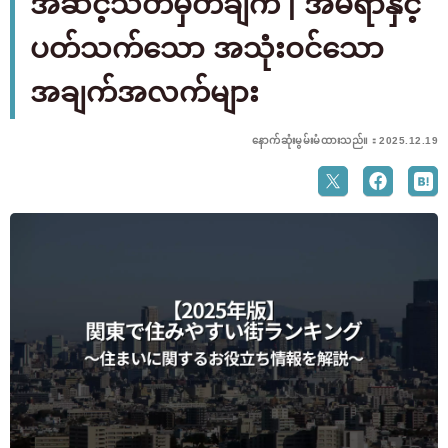
အဆင့်သတ်မှတ်ချက် | အိမ်ရာနှင့်
ပတ်သက်သော အသုံးဝင်သော
အချက်အလက်များ
နောက်ဆုံးမွမ်းမံထားသည်။：2025.12.19