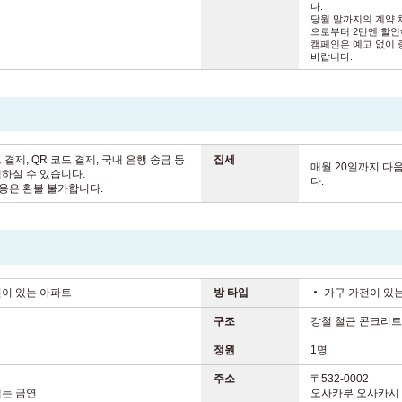
다.
당월 말까지의 계약 
으로부터 2만엔 할
캠페인은 예고 없이 
바랍니다.
 결제, QR 코드 결제, 국내 은행 송금 등
집세
매월 20일까지 다
하실 수 있습니다.
다.
비용은 환불 불가합니다.
전이 있는 아파트
방 타입
가구 가전이 있
구조
강철 철근 콘크리
정원
1명
주소
〒532-0002
내는 금연
오사카부 오사카시 