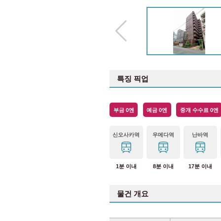
특징 픽업
부금 0엔
예금 0엔
중개 수수료 0엔
신오사카역
우메다역
난바역
1분 이내
8분 이내
17분 이내
물건 개요