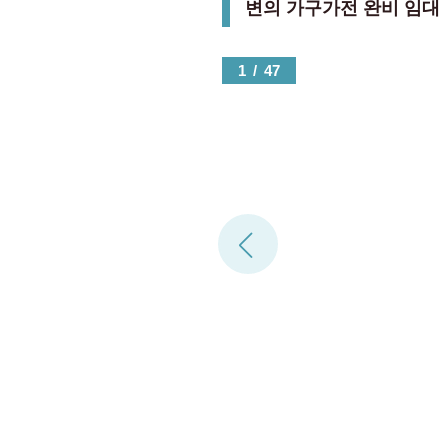
변의 가구가전 완비 임대
1
/
47