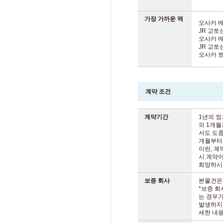
가장 가까운 역
오사카 
JR 교
오사카 
JR 교토
오사카 
계약 조건
계약기간
1년의 정
의 1개월
서도 도중
개월부터
이란, 계
시 계약이
희망하시
보증 회사
본물건은
*보증 회
는 경우가
발생하지
세한 내