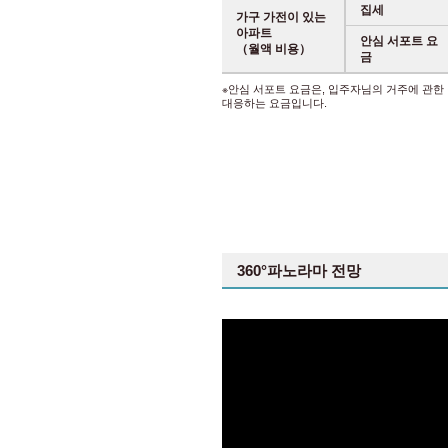
집세
가구 가전이 있는
아파트
안심 서포트 요
（월액 비용）
금
※안심 서포트 요금은, 입주자님의 거주에 관한
대응하는 요금입니다.
360°파노라마 전망