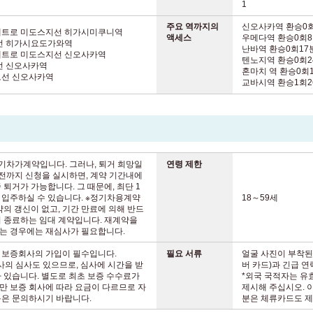
1
주요 역까지의
신오사카역 환승0
메트로 미도스지선 히가시미쿠니역
액세스
우메다역 환승0회
토선 히가시요도가와역
난바역 환승0회17
메트로 미도스지선 신오사카역
텐노지역 환승0회2
선 신오사카역
혼마치 역 환승0회
토선 신오사카역
교바시역 환승1회2
기차가계약입니다. 그러나, 퇴거 희망일
연령 제한
전까지 신청을 실시하면, 계약 기간내에
 퇴거가 가능합니다. 그 때문에, 최단 1
 입주하실 수 있습니다. ※정기차용계약
18～59세
약의 갱신이 없고, 기간 만료에 의해 반드
 종료하는 임대 계약입니다. 재계약을
는 경우에는 재심사가 필요합니다.
 보증회사의 가입이 필수입니다.
필요 서류
얼굴 사진이 부착된
사의 심사도 있으므로, 심사에 시간을 받
버 카드)과 긴급 
 있습니다. 별도로 최초 보증 수수료가
*외국 국적자는 유
만 보증 회사에 따라 요금이 다르므로 자
제시해 주십시오. 
용은 문의하시기 바랍니다.
분은 체류카드도 제