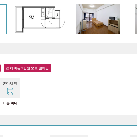
초기 비용 2만엔 오프 캠페인
혼마치 역
13분 이내