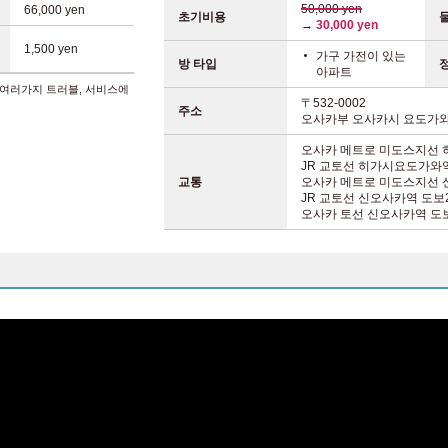
50,000 yen
66,000 yen
초기비용
→
30,000 yen
1,500 yen
가구 가전이 있는
방 타입
아파트
 여러가지 트러블, 서비스에
〒532-0002
주소
오사카부 오사카시 요도가와구
오사카 메트로 미도스지선
JR 교토선 히가시요도가와
교통
오사카 메트로 미도스지선
JR 교토선 신오사카역
도보
오사카 토선 신오사카역
도