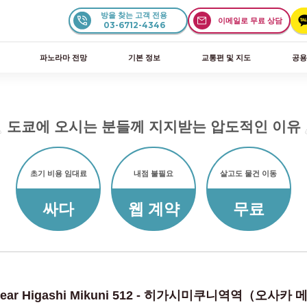
방을 찾는 고객 전용
이메일로 무료 상담
03-6712-4346
파노라마 전망
기본 정보
교통편 및 지도
공용
도쿄에 오시는 분들께 지지받는 압도적인 이유
초기 비용 임대료
내점 불필요
살고도 물건 이동
싸다
웹 계약
무료
ral Bear Higashi Mikuni 512 - 히가시미쿠니역역（