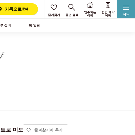
카톡으로
문의
입주자는
법인 계약
메뉴
즐겨찾기
물건 검색
이쪽
이쪽
부 설비
방 일람
오사카 메트로 미도스지선） 주
즐겨찾기에 추가