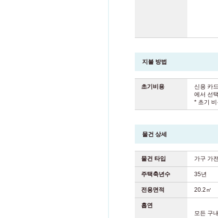
지불 방법
초기비용
신용 카드
에서 선택
* 초기 
물건 상세
물건 타입
가구 가
주택축년수
35년
전용면적
20.2㎡
흡연
모든 구