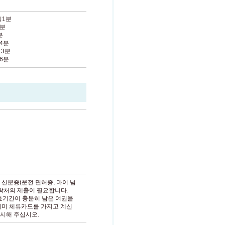
회1분
8분
분
4분
13분
6분
 신분증(운전 면허증, 마이 넘
연락처의 제출이 필요합니다.
효기간이 충분히 남은 여권을
이미 체류카드를 가지고 계신
시해 주십시오.