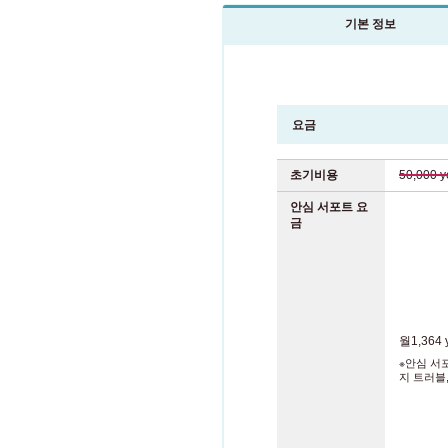
기본 정보
요금
초기비용
50,000 y
안심 서포트 요
금
월1,364
※안심 서
지 트러블