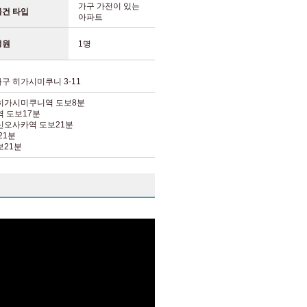
가구 가전이 있는
물건 타입
아파트
정원
1명
 히가시미쿠니 3-11
 히가시미쿠니역
도보8분
역
도보17분
 신오사카역
도보21분
21분
보21분