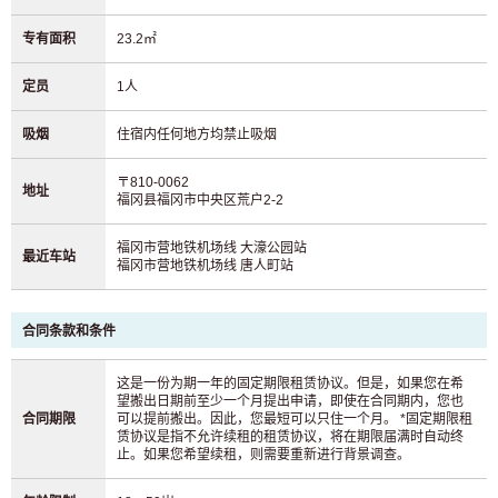
专有面积
23.2㎡
定员
1人
吸烟
住宿内任何地方均禁止吸烟
〒810-0062
地址
福冈县福冈市中央区荒户2-2
福冈市营地铁机场线 大濠公园站
最近车站
福冈市营地铁机场线 唐人町站
合同条款和条件
这是一份为期一年的固定期限租赁协议。但是，如果您在希
望搬出日期前至少一个月提出申请，即使在合同期内，您也
合同期限
可以提前搬出。因此，您最短可以只住一个月。 *固定期限租
赁协议是指不允许续租的租赁协议，将在期限届满时自动终
止。如果您希望续租，则需要重新进行背景调查。