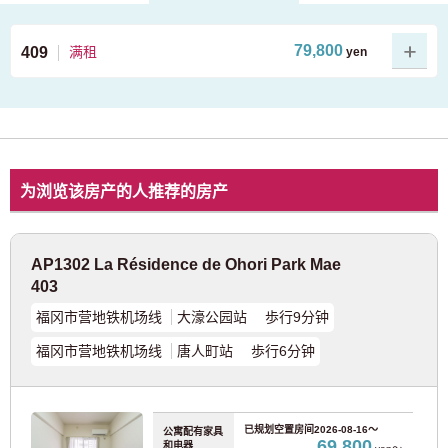
79,800
409
满租
yen
查看照片列表
为浏览该房产的人推荐的房产
AP1302 La Résidence de Ohori Park Mae
403
福冈市营地铁机场线
大濠公园站 歩行9分钟
福冈市营地铁机场线
唐人町站 歩行6分钟
房间特色
已规划空置房间
2026-08-16～
公寓配有家具
69,800
和电器