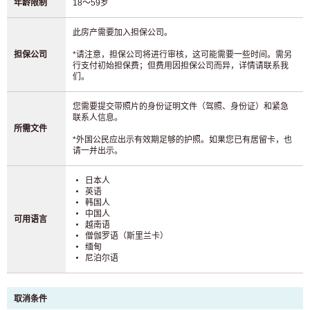
年龄限制
18～59岁
此房产需要加入担保公司。
担保公司
*请注意，担保公司将进行审核，这可能需要一些时间。需另
行支付初始担保费；但费用因担保公司而异，详情请联系我
们。
您需要提交带照片的身份证明文件（驾照、身份证）和紧急
联系人信息。
所需文件
*外国公民应出示有效期足够的护照。如果您已有居留卡，也
请一并出示。
日本人
英语
韩国人
中国人
可用语言
越南语
僧伽罗语（斯里兰卡）
缅甸
尼泊尔语
取消条件