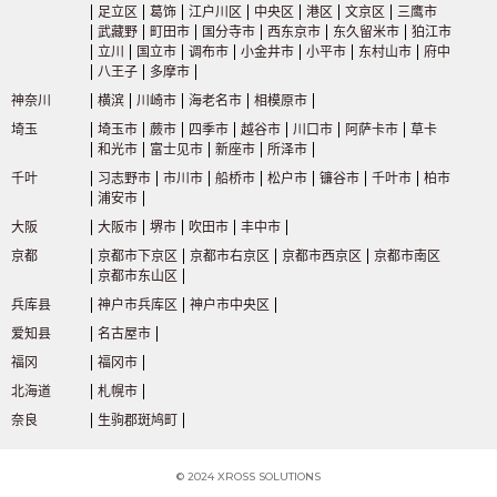
足立区
葛饰
江户川区
中央区
港区
文京区
三鹰市
武藏野
町田市
国分寺市
西东京市
东久留米市
狛江市
立川
国立市
调布市
小金井市
小平市
东村山市
府中
八王子
多摩市
神奈川
横滨
川崎市
海老名市
相模原市
埼玉
埼玉市
蕨市
四季市
越谷市
川口市
阿萨卡市
草卡
和光市
富士见市
新座市
所泽市
千叶
习志野市
市川市
船桥市
松户市
镰谷市
千叶市
柏市
浦安市
大阪
大阪市
堺市
吹田市
丰中市
京都
京都市下京区
京都市右京区
京都市西京区
京都市南区
京都市东山区
兵库县
神户市兵库区
神户市中央区
爱知县
名古屋市
福冈
福冈市
北海道
札幌市
奈良
生驹郡斑鸠町
© 2024 XROSS SOLUTIONS