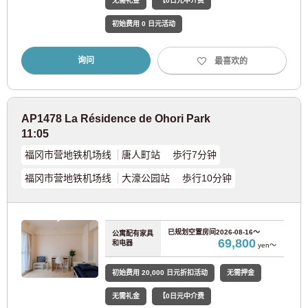
无需礼金
【0日元中介费
蒲团
【提供日式床垫套装（日式床垫、被子、枕头）】
初始费用 0 日元活动
床垫
提供床垫
询问
最喜欢的
桌子
桌子
椅子
椅子
AP1478 La Résidence de Ohori Park
浴室和厕所
独立浴室和卫生间
11:05
洗衣机
室内洗衣机
福冈市营地铁机场线
唐人町站 歩行7分钟
福冈市营地铁机场线
大濠公园站 歩行10分钟
厨房
IH
冰箱
冰箱
已规划空置房间
2026-08-16～
公寓配有家具
微波炉
微波炉
69,800
和电器
yen～
空调设备
空调
初始费用 20,000 日元折扣活动
无需押金
无需礼金
【0日元中介费
贮存
壁橱