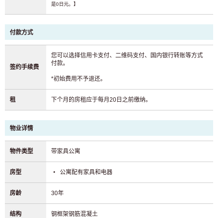
是0日元。】
付款方式
您可以选择信用卡支付、二维码支付、国内银行转账等方式
付款。
签约手续费
*初始费用不予退还。
租
下个月的房租应于每月20日之前缴纳。
物业详情
物件类型
带家具公寓
房型
公寓配有家具和电器
房龄
30年
结构
钢框架钢筋混凝土