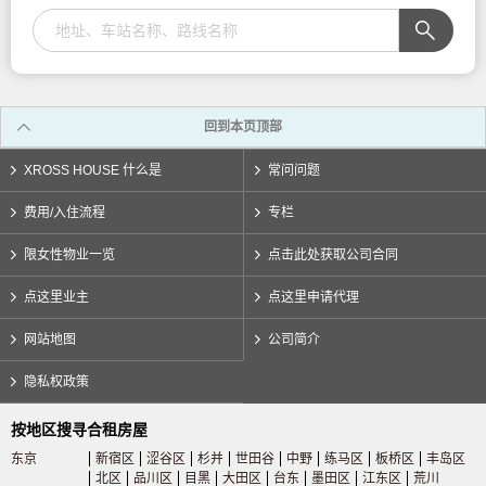
回到本页顶部
XROSS HOUSE 什么是
常问问题
费用/入住流程
专栏
限女性物业一览
点击此处获取公司合同
点这里业主
点这里申请代理
网站地图
公司简介
隐私权政策
按地区搜寻合租房屋
东京
新宿区
涩谷区
杉并
世田谷
中野
练马区
板桥区
丰岛区
北区
品川区
目黑
大田区
台东
墨田区
江东区
荒川