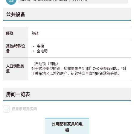
公共设备
邮政
邮政
其他/特殊设
电梯
备
全电动
【自动锁（钥匙）
入口钥匙类
对于这种类型的锁，您需要亲自到我们办公室领取钥匙。*对
型
于关东地区以外的房产，钥匙将交至当地的钥匙箱等处。
房间一览表
仅显示可用房间
公寓配有家具和电
器