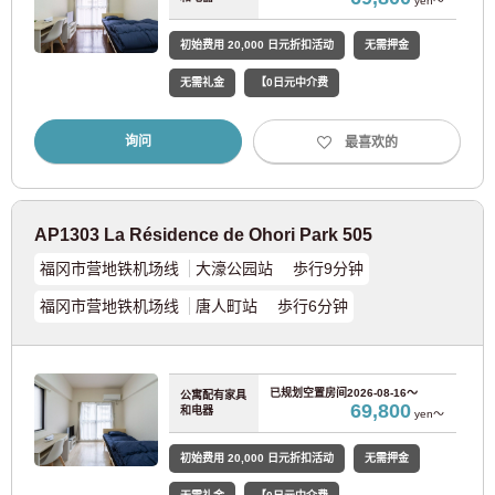
yen～
初始费用 20,000 日元折扣活动
无需押金
无需礼金
【0日元中介费
蒲团
床垫
桌子
椅子
洗衣机
询问
最喜欢的
厨房
冰箱
冷气机
储存空间
阳台
AP1303 La Résidence de Ohori Park 505
室内设备
福冈市营地铁机场线
大濠公园站 歩行9分钟
福冈市营地铁机场线
唐人町站 歩行6分钟
专有面积
23.2㎡
【无需签订用水合同
其他服务请另行安排。我们也可以提供公用事业服务
已规划空置房间
2026-08-16～
公寓配有家具
信息。
69,800
生命线
和电器
yen～
【无需签订燃气合同
其他服务请另行安排。我们也可以提供公用事业服务
信息。
初始费用 20,000 日元折扣活动
无需押金