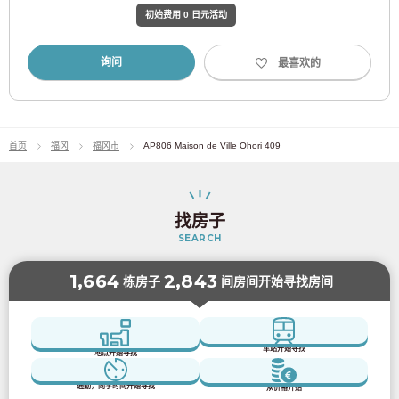
初始费用 0 日元活动
互联网
互联网服务需另行签订合同。
询问
最喜欢的
阳台
其他设备和
烘干机
特殊设施
壶
3端口分接器
【钥匙
首页
福冈
福冈市
AP806 Maison de Ville Ohori 409
此类钥匙需要您亲自到我们办公室领取。*大阪、名古屋
关键类型
和福冈的房产，钥匙将直接放入房产的钥匙箱，无需前往
我们办公室。】
找房子
对讲机
带显示器的对讲机
SEARCH
1,664
2,843
栋房子
间房间开始寻找房间
联系我们
车站开始寻找
地点开始寻找
通勤，同学时间开始寻找
从价格开始