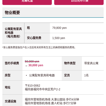
无需礼金
【0日元中介费
物业概要
租
79,800 yen
公寓配有家具
和电器
（每月费用）
安心服务费
1,500 yen
*安心服务费是指住户在入住后有关的所有生活上的麻烦和服务的费用。
50,000 yen
签约手续费
物件类型
带家具公寓
→
30,000 yen
房型
公寓配有家具和电器
定员
1名
〒810-0062
地址
福冈县福冈市中央区荒户2-2
福冈市营地铁机场线 大濠公园站
歩行4分钟
交通设施
福冈市营地铁机场线 唐人町站
歩行7分钟