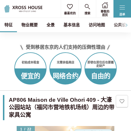
尊敬的
最喜欢的
搜索
选单
居民
特征
物业概要
全景
基本信息
访问地图
公共设备
受到移居东京的人们支持的压倒性理由
初始成本租金
无需亲临商店
即使在居住后也要搬
走财产
便宜的
网络合约
自由的
AP806 Maison de Ville Ohori 409 - 大濠
公园站站（福冈市营地铁机场线）周边的带
家具公寓
1
/
22